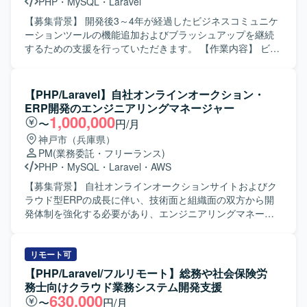
PHP
・
MySQL
・
Laravel
【募集背景】 開発後3～4年が経過したビジネスコミュニケ
ーションツールの機能追加およびブラッシュアップを継続
するための支援を行っていただきます。 【作業内容】 ビジ
ネスコミュニケーションツール（チャット、タスク管理、
資料管理などを備えたWebアプリ・ネイティブアプリ）の
基本設計からテストまで一貫してご担当いただきます。既
【PHP/Laravel】自社オンラインオークション・
存機能の改善や追加開発を行い、ベンチマークを重視しな
ERP開発のエンジニアリングマネージャー
がら機能よりも速度を落とさないようパフォーマンスを意
1,000,000
〜
円/月
識した開発を行っていただきます。また、週1回のミーティ
神戸市（兵庫県）
ングで開発要望の優先度を決定し、それに基づいて実装・
PM
(業務委託・フリーランス)
改修を進めていただきます。 【求める人物像】 Webアプ
PHP
・
MySQL
・
Laravel
・
AWS
リ・ネイティブアプリ双方の特性を理解し、フロントエン
ドからバックエンド、DBまで一貫した開発に主体的に取り
【募集背景】 自社オンラインオークションサイトおよびク
組んでいただける方を求めています。既存システムのブラ
ラウド型ERPの成長に伴い、技術面と組織面の双方から開
ッシュアップにおいて、速度やパフォーマンスを意識した
発体制を強化する必要があり、エンジニアリングマネージ
改善提案ができる方です。チーム内のミーティングでの優
ャーとして牽引いただける方を募集しております。 【作業
先度決定に積極的に参加し、柔軟にコミュニケーションを
内容】 オンラインオークションサイトおよびクラウドERP
取って開発を推進できる方が望ましいです。 【ポジション
の設計・実装をご担当いただきます。 エンジニアリングマ
リモート可
の魅力】 チャット、タスク管理、資料管理など多機能なビ
ネージャーとしてメンバーのマネジメント、技術指導、評
【PHP/Laravel/フルリモート】総務や社会保険労
ジネスコミュニケーションツールの開発に携わることで、
価体制の構築を行っていただきます。 プロダクトオーナー
務士向けクラウド業務システム開発支援
Webアプリとネイティブアプリ双方の知見を深めることが
と連携し、要件定義、技術選定、中長期的な技術ロードマ
630,000
〜
円/月