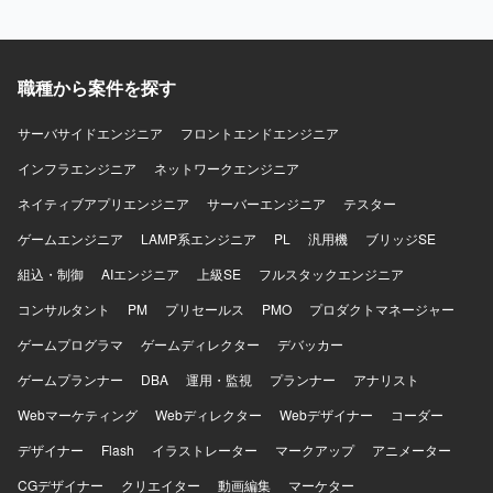
を貫ける方を求めています。 新しい技術や未経験の領域に
も前向きに挑戦し、スピード感を持って吸収できる方を歓
迎いたします。 オーナーシップを持って課題に取り組み、
どんな部署・立場でも自らプロダクトを良くしていくため
職種から案件を探す
に動ける方を求めています。 すでにある問題を解決するだ
けでなく、プロダクトの課題やコードレベルの課題など、
サーバサイドエンジニア
フロントエンドエンジニア
問題を積極的に見つけていき、自ら解決していける方を求
めています。 常に変わっていく状況を楽しみ、変化に柔軟
インフラエンジニア
ネットワークエンジニア
に対応していける方を歓迎いたします。 顧客やメンバーの
ネイティブアプリエンジニア
サーバーエンジニア
テスター
成長や成功を喜べる方を求めています。 【ポジションの魅
力】 国内最大級のEコマースプラットフォームにおいて、
ゲームエンジニア
LAMP系エンジニア
PL
汎用機
ブリッジSE
将来的な10倍の負荷増を見越したスケーラビリティ設計に
組込・制御
携わることができます。 日常的なリファクタリングやコン
AIエンジニア
上級SE
フルスタックエンジニア
テナ化など、技術ドリブンな環境改善が業務に組み込まれ
コンサルタント
PM
プリセールス
PMO
プロダクトマネージャー
ている組織で働くことができます。 設計から実装、リリー
ス、本番稼働後のモニタリングまで一貫して担当するフル
ゲームプログラマ
ゲームディレクター
デバッカー
サイクル開発に関わることで、エンジニアとしての総合力
ゲームプランナー
DBA
運用・監視
プランナー
アナリスト
を高めることができます。 自分のコードが、初めてECを開
設する方の夢や、成長したショップの決済を直接支えてい
Webマーケティング
Webディレクター
Webデザイナー
コーダー
ることを実感できる環境です。 【開発環境】 クラウドサー
デザイナー
ビス（AWS/GCP等）を活用し、コンテナ化など技術ドリブ
Flash
イラストレーター
マークアップ
アニメーター
ンな開発環境が整備されています。
CGデザイナー
クリエイター
動画編集
マーケター