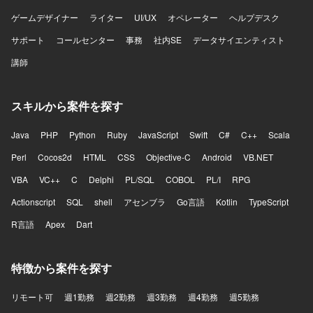
ゲームデザイナー
ライター
UI/UX
オペレーター
ヘルプデスク
サポート
コールセンター
事務
社内SE
データサイエンティスト
講師
スキルから案件を探す
Java
PHP
Python
Ruby
JavaScript
Swift
C#
C++
Scala
Perl
Cocos2d
HTML
CSS
Objective-C
Android
VB.NET
VBA
VC++
C
Delphi
PL/SQL
COBOL
PL/I
RPG
Actionscript
SQL
shell
アセンブラ
Go言語
Kotlin
TypeScript
R言語
Apex
Dart
特徴から案件を探す
リモート可
週1勤務
週2勤務
週3勤務
週4勤務
週5勤務