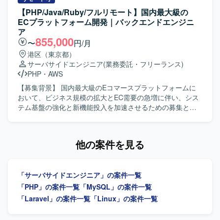
ストを行いながら、社内外の関係者と連携し、課題解決や
【PHP/Java/Ruby/フルリモート】国内最大級の
調整業務を進めていただきます。自社ローコード開発プラ
ECプラットフォーム開発｜バックエンドエンジニ
ットフォームの導入・カスタマイズ・運用支援を行い、プ
ア
ロジェクト進行に伴うリソース管理や成果物レビュー、品
855,000
〜
円/月
質チェックまでをご担当いただきます。 【求める人物像】
港区（東京都）
主体的にプロジェクトを推進し、顧客との対話を通じて課
サーバサイドエンジニア
(業務委託・フリーランス)
題を解決できるリーダーシップのある方を求めています。
PHP
・
AWS
高い技術力や自社プラットフォームを主体的に習得・発揮
し、メンバー育成に貢献できる方、若手メンバーと切磋琢
【募集背景】 国内最大級のEコマースプラットフォームに
磨しながら組織と共に成長していきたい方にマッチするポ
おいて、ビジネス規模の拡大とEC需要の急増に伴い、シス
ジションです。 【ポジションの魅力】 要件定義からテスト
テム基盤の強化と新機能投入を加速させるための募集とな
まで一気通貫で携わることができるため、上流から下流ま
ります。 【作業内容】 Webアプリケーションの設計・実
で幅広い工程を経験できます。クライアントワークを通じ
装・リリースをご担当いただきます。 バックエンド開発を
てビジネス理解を深めながら、ローコード開発プラットフ
中心に、機能開発の一気通貫したプロセスを担当していた
他の案件を見る
ォームの導入・カスタマイズにも関われるため、新しい技
だきます。 ご経験や志向性に応じてフロントエンド領域も
術・開発手法の習得機会も豊富です。メンバー育成やリソ
お任せいたします。 ユーザーフィードバックに基づく機能
ース管理にも関与できるため、PMとしてのキャリアとエン
改善やUX向上に取り組んでいただきます。 本番環境のエラ
「サーバサイドエンジニア」の案件一覧
ジニアとしての技術力を両立して伸ばしていただけます。
ー監視やパフォーマンスチューニングを行っていただきま
【開発環境】 PHP（Laravel）、JavaScript、自社ローコー
す。 日常的なリファクタリングを実施していただきます。
「PHP」の案件一覧
「MySQL」の案件一覧
ド開発プラットフォームを用いたWebアプリケーション開
クラウドサービス（AWS/GCP等）の活用やコンテナ化な
「Laravel」の案件一覧
「Linux」の案件一覧
発を行います。
ど、技術ドリブンな開発環境の整備・改善に取り組んでい
ただきます。 【求める人物像】 ユーザーのためにこだわり