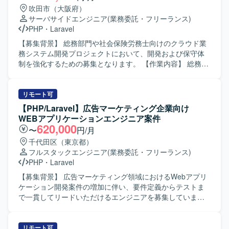
できます。フロントエンドからバックエンド、DBまで一貫
ップの策定を実施していただきます。 AWSを用いたインフ
吹田市（大阪府）
して担当することで、フルスタックなスキルセットを磨く
ラ設計構築やCI/CDなどの開発基盤の整備と継続的な改善を
サーバサイドエンジニア
(業務委託・フリーランス)
ことができます。性能改善やベンチマークを重視した開発
推進していただきます。 【求める人物像】 大規模開発の知
PHP
・
Laravel
を通じて、高トラフィックなサービス運用に必要な経験も
見を組織づくりと技術面の双方に還元しながら、事業成長
身につけることができます。 【開発環境】 PHP / Laravel、
と開発組織のスケールアップに主体的に取り組んでいただ
【募集背景】 総務部門や社会保険労務士向けのクラウド業
React、React Native、Docker、MySQLを用いたWebアプ
ける方を求めております。 【ポジションの魅力】 自社サー
務システム開発プロジェクトにおいて、開発および保守体
リおよびネイティブアプリの開発環境です。
ビスの成長フェーズにおいて、技術選定から組織体制の構
制を強化するための募集となります。 【作業内容】 総務や
築まで幅広く関与し、EMとして裁量を持って開発組織をリ
社会保険労務士向けクラウド業務システムに関する要件定
ードしていただけます。 オンラインオークションやクラウ
義から基本設計・詳細設計、実装、テスト、運用保守まで
ドERPといった事業インパクトの大きいプロダクトに長期
一連の工程をご担当いただきます。 担当案件の進行に伴う
リモート可
的に関わることができます。 【開発環境】 言語・フレーム
タスク整理や仕様調整、開発メンバーとの連携を行いなが
【PHP/Laravel】広告マーケティング企業向け
ワークはPHP（Laravel）、データベースはMySQL、インフ
ら、システムの品質向上と機能拡充を進めていただきま
WEBアプリケーションエンジニア案件
ラはAWSを利用しております。 GitHubやDockerを用いた開
す。 【求める人物像】 要件定義や基本設計など上流工程を
620,000
〜
円/月
発環境のもと、アジャイル（スクラム）開発を行っており
主体的に推進できる方を求めています。 SE、PG、管理と
千代田区（東京都）
ます。 CI/CDパイプラインについては継続的な整備・改善
いった役割を状況に応じて柔軟に切り替えながら、チーム
フルスタックエンジニア
(業務委託・フリーランス)
を進めております。
メンバーと協調して開発を進められる方を歓迎いたしま
PHP
・
Laravel
す。 【ポジションの魅力】 要件定義から運用保守まで幅広
い工程に関わることができ、PHP・Laravelを用いた業務シ
【募集背景】 広告マーケティング領域におけるWebアプリ
ステム開発のスキルを総合的に高めていただけます。 AIツ
ケーション開発案件の増加に伴い、要件定義からテストま
ールなど新しい技術を活用した開発にもチャレンジできる
で一貫してリードいただけるエンジニアを募集していま
環境です。 【開発環境】 PHPおよびLaravelを用いたWeb
す。 【作業内容】 クライアントの要件ヒアリングや折衝を
業務システムの開発環境となります。
行い、要件定義・基本設計を担当していただきます。PHP
およびJavaScriptを用いたWebアプリケーションの開発・テ
リモート可