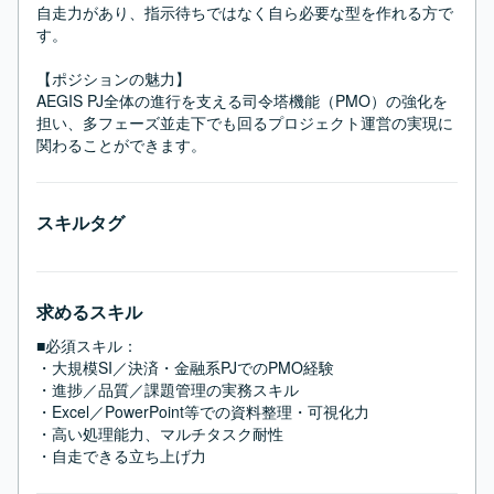
自走力があり、指示待ちではなく自ら必要な型を作れる方で
す。

【ポジションの魅力】

AEGIS PJ全体の進行を支える司令塔機能（PMO）の強化を
担い、多フェーズ並走下でも回るプロジェクト運営の実現に
関わることができます。
スキルタグ
求めるスキル
■必須スキル：
・大規模SI／決済・金融系PJでのPMO経験

・進捗／品質／課題管理の実務スキル

・Excel／PowerPoint等での資料整理・可視化力

・高い処理能力、マルチタスク耐性

・自走できる立ち上げ力