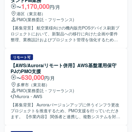
タントPM業務
クレジット・決済領域における多様なステークホルダーと
【求める人物像】 多領域横断の推進体制が未整備な状況で
1,170,000
〜
円/月
の協業経験を積むことで、今後のキャリアに活きるマネジ
も、自ら主体的に関係者へ働きかけ、曖昧なテーマを整理
港区（東京都）
メント経験を得ることができます。 【開発環境】 基幹シス
しながら推進計画に落とし込める方を求めています。業務
PMO
(業務委託・フリーランス)
テムとしてERP／CRM／SFAなどの業務システム群を対象
とITを横断した視点を持ち、複数部門とのコミュニケーシ
としたプロジェクトとなります。
ョンをリードできる方が望ましいです。 【ポジションの魅
【募集背景】 航空業様向けの機内販売POSデバイス刷新プ
力】 大手製造業の全社データ活用やAI活用の前提となるマ
ロジェクトにおいて、新製品への移行に向けた企画や要件
スタデータ管理の基盤づくりに、上流PMOとして深く関与
整理、業務設計およびプロジェクト管理を強化するための
できるポジションです。データガバナンスやMDM領域での
募集となります。 【作業内容】 航空業様向けの機内販売
経験を活かしつつ、経営層とのディスカッションを通じて
POSデバイス刷新プロジェクトにて、既存POSデバイスを
上流工程の経験を積むことができます。 【開発環境】
新製品へ移行するための企画、要件整理、業務設計、プロ
リモート可
MDMやデータマネジメントに関する各種ツールやドキュメ
ジェクト管理をご担当いただきます。 ブレインストーミン
【AWS/Aurora/リモート併用】AWS基盤運用保守
ントを活用しながら、業務・IT横断でプロジェクトを推進
グで整理された要件をもとに、モバイルオーダー導入に向
PJのPMO支援
していただきます。
けたコンセプト資料を作成いたします。 モバイルオーダー
630,000
〜
円/月
に関する調査結果の分析および戦略チーム向け引継ぎ資料
多摩市（東京都）
を作成いたします。 要件管理プロセスを策定し、要件一覧
PMO
(業務委託・フリーランス)
および詳細要件管理テンプレートを作成いたします。 シス
Aurora
・
AWS
テムアーキテクチャ概要図を作成いたします。 機内販売に
おける各種決済シナリオを整理し、業務フローを作成いた
【募集背景】 Auroraバージョンアップに伴うインフラ更改
します。 在庫引当、ロールバック、クレジットカード決済
プロジェクトを推進するため、PMO支援を行っていただき
に関する業務・システムフローを作成いたします。 新POS
ます。 【作業内容】 関係者と連携し、複数システムを対象
デバイス導入に向けた移行計画を策定し、移行時の課題お
としたプロジェクト推進、定例会のファシリテート、進
よび検討事項を整理いたします。 端末・デバイス運用計画
捗・課題管理を行っていただきます。各工程の完了に向け