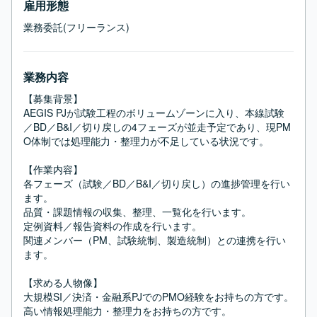
雇用形態
業務委託(フリーランス)
業務内容
【募集背景】

AEGIS PJが試験工程のボリュームゾーンに入り、本線試験
／BD／B&I／切り戻しの4フェーズが並走予定であり、現PM
O体制では処理能力・整理力が不足している状況です。

【作業内容】

各フェーズ（試験／BD／B&I／切り戻し）の進捗管理を行い
ます。

品質・課題情報の収集、整理、一覧化を行います。

定例資料／報告資料の作成を行います。

関連メンバー（PM、試験統制、製造統制）との連携を行い
ます。

【求める人物像】

大規模SI／決済・金融系PJでのPMO経験をお持ちの方です。

高い情報処理能力・整理力をお持ちの方です。
