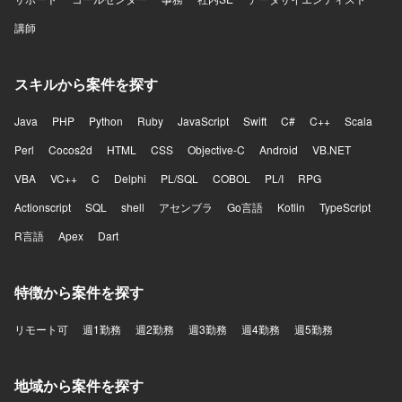
講師
スキルから案件を探す
Java
PHP
Python
Ruby
JavaScript
Swift
C#
C++
Scala
Perl
Cocos2d
HTML
CSS
Objective-C
Android
VB.NET
VBA
VC++
C
Delphi
PL/SQL
COBOL
PL/I
RPG
Actionscript
SQL
shell
アセンブラ
Go言語
Kotlin
TypeScript
R言語
Apex
Dart
特徴から案件を探す
リモート可
週1勤務
週2勤務
週3勤務
週4勤務
週5勤務
地域から案件を探す