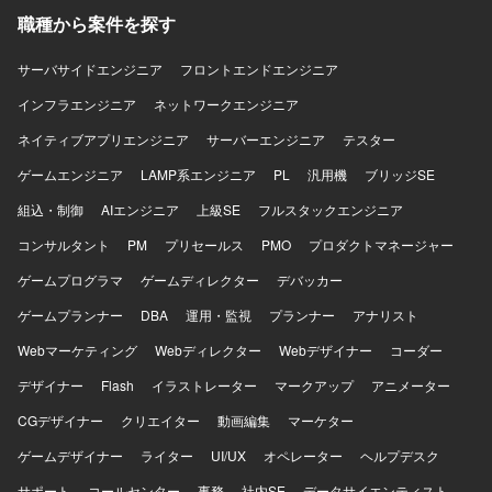
職種から案件を探す
サーバサイドエンジニア
フロントエンドエンジニア
インフラエンジニア
ネットワークエンジニア
ネイティブアプリエンジニア
サーバーエンジニア
テスター
ゲームエンジニア
LAMP系エンジニア
PL
汎用機
ブリッジSE
組込・制御
AIエンジニア
上級SE
フルスタックエンジニア
コンサルタント
PM
プリセールス
PMO
プロダクトマネージャー
ゲームプログラマ
ゲームディレクター
デバッカー
ゲームプランナー
DBA
運用・監視
プランナー
アナリスト
Webマーケティング
Webディレクター
Webデザイナー
コーダー
デザイナー
Flash
イラストレーター
マークアップ
アニメーター
CGデザイナー
クリエイター
動画編集
マーケター
ゲームデザイナー
ライター
UI/UX
オペレーター
ヘルプデスク
サポート
コールセンター
事務
社内SE
データサイエンティスト