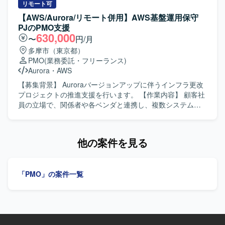
に関する検討およびドキュメントを作成いたします。 プロ
て、基本設計、テスト計画、テスト結果、承認に関するド
リモート可
ジェクトマネジメント計画書（Project Management Plan）
キュメント作成およびレビュー対応を行っていただきま
【AWS/Aurora/リモート併用】AWS基盤運用保守
を作成いたします。 WBS（Work Breakdown Structure）を
す。Redmine等を用いた管理や、タスク・テスト状況の可
PJのPMO支援
作成し、週次で維持管理いたします。 IT進捗報告資料を作
視化も担当していただきます。 【求める人物像】 関係者と
630,000
〜
円/月
成し、ステークホルダーへ報告いたします。 【求める人物
円滑に連携し、課題や遅延に対して周囲を巻き込みながら
多摩市（東京都）
像】 主体性を持ってタスクを推進できる方を求めておりま
対応を検討・フォローできる方を求めています。 【ポジシ
PMO
(業務委託・フリーランス)
す。 関係者と円滑にコミュニケーションを取りながら協調
ョンの魅力】 既存メンバーの支援を受けながら、PMOおよ
Aurora
・
AWS
性を発揮し、提案力を持って業務に取り組んでいただける
びプロジェクト推進のスキルを伸ばしていただけます。
方が望ましいです。 冷静な判断力と高いストレス耐性・対
【開発環境】 AWS、Aurora、Redmine、Excel、
【募集背景】 Auroraバージョンアップに伴うインフラ更改
応力をお持ちの方を歓迎いたします。 【ポジションの魅
PowerPointを使用します。
プロジェクトの推進支援を行います。 【作業内容】 顧客社
力】 航空業界の機内販売領域におけるPOSデバイス刷新プ
員の立場で、関係者や各ベンダと連携し、複数システムの
ロジェクトに参画し、モバイルオーダー導入や決済業務フ
プロジェクトを推進します。定例会の準備・進行、議事展
ロー設計など上流工程から携わることができます。 プロジ
開および対応フォローを行います。進捗・課題管理を実施
ェクトマネジメント計画書やWBSの作成、IT進捗報告資料
し、遅延や課題発生時には原因確認と対策検討を支援しま
他の案件を見る
の作成などを通じて、プロジェクトマネジメントスキルを
す。各工程の完了に向けて、基本設計、テスト計画、テス
高めていただけます。 【開発環境】 Google Workspaceを
ト結果、SI承認などのドキュメント作成・レビュー対応を
活用したドキュメント作成および情報共有を行います。
行います。 【求める人物像】 関係者と円滑にコミュニケー
「PMO」の案件一覧
ションを取り、タスクや課題を整理して分かりやすく共有
できる方を求めています。 【ポジションの魅力】 既存メン
バーの支援を受けながら、PMOおよびプロジェクト推進の
スキルを伸ばせます。 【開発環境】 AWS、Aurora、
Redmine、Excel、PowerPointを使用します。