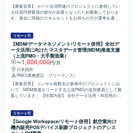
【募集背景】 カード決済関連のプロジェクトに参画してい
る社員代替要員の後任が必要となったため募集しておりま
す。過去に同様のスキルセットをお持ちの方が選考を通過
しており、求める人物像が明確なポジションとなっており
ます。 【作業内容】 カード決済関連プロジェクトにおい
て、社員代替としてPMOおよびプロジェクトマネジメント
リモート可
実行支援をご担当いただきます。具体的には、プロジェク
【MDM/データマネジメント/リモート併用】全社デ
ト計画の策定、進捗・課題・リスク・コミュニケーション
ータ活用に向けたマスタデータ管理(MDM)推進支援
管理を行っていただきます。また、基幹システム（ERP／
（上流PMO・大手製造業）
CRM／SFA）刷新における要件定義、業務可視化、導入推
1,800,000
〜
円/月
進および移行、UATの推進を実施していただきます。さら
日本国外
に、DXやCX向上、BPRの推進、事業企画・営業企画の検
PMO
(業務委託・フリーランス)
討、決済代行部門やIT、CS、経理、法務、内部監査などの
関係各所との調整業務も幅広く担っていただきます。 【求
【募集背景】 コンサル複数名が参画中のプロジェクトにお
める人物像】 プロジェクト全体を俯瞰しながら、自走して
いて、MDM推進をリードする上流PMOの追加要員として募
課題を発見し関係者を巻き込み推進できる方を求めており
集しています。 【作業内容】 全社データ活用・AI活用の前
ます。事業企画やBPRに主体的に関わり、複数部門との調
提となるマスタデータ管理の推進役として、複数部門への
整を粘り強く行えるコミュニケーション力とドキュメンテ
ヒアリングを実施し論点を構造化していただきます。曖昧
ーション力をお持ちの方が望ましいです。 【ポジションの
なテーマを推進計画やロードマップに落とし込み、MDM推
リモート可
魅力】 大規模なカード決済関連プロジェクトに社員代替と
進をリードしながらPMOとしてプロジェクトを推進してい
【Google Workspace/リモート併用】航空業向け
して深く関わることで、PMOとしての実行力と事業企画・
ただきます。経営層や部長層向けの資料を作成し、ディス
機内販売POSデバイス刷新プロジェクトのアシス
BPRの両面でスキルを高めていただけるポジションです。
カッションのファシリテーションも行っていただきます。