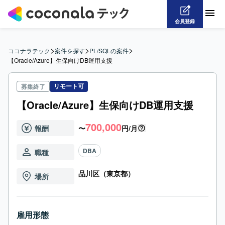
会員登録
>
>
>
ココナラテック
案件を探す
PL/SQLの案件
【Oracle/Azure】生保向けDB運用支援
リモート可
募集終了
【Oracle/Azure】生保向けDB運用支援
700,000
報酬
〜
円/月
DBA
職種
品川区（東京都）
場所
雇用形態