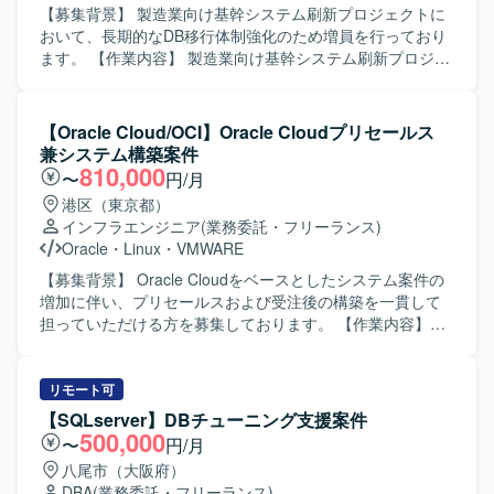
Oracle Databaseを中心とした環境で、Data GuardやRAC
SaaS連携製品を用いた接続設定・マッピング・ジョブ定義
【募集背景】 製造業向け基幹システム刷新プロジェクトに
を用いた構成となっております。 OSはLinux/UNIX系環境を
を行っていただきます。 ・JOIN・集約・サブクエリを含む
おいて、長期的なDB移行体制強化のため増員を行っており
利用しており、各種ログ解析や監視ツールを組み合わせた
SQLの読解／作成およびテーブル設計（正規化／非正規
ます。 【作業内容】 製造業向け基幹システム刷新プロジェ
運用が行われております。
化）を行っていただきます。 【求める人物像】 ・データベ
クトにおけるDB移行業務をご担当いただきます。具体的に
ースやデータ連携に関する知見を活かしながら、自ら主体
は、移行対象データの定義および詳細化、データマッピン
的に課題を発見し解決に取り組んでいただける方を求めて
グ、データ修正（データクレンジング）、移行ツールの作
【Oracle Cloud/OCI】Oracle Cloudプリセールス
います。 ・関連メンバーとコミュニケーションを取りなが
成・改修、チューニング対応などを行っていただきます。
兼システム構築案件
ら、ドキュメントや仕様を整理しつつ着実に作業を進めて
また、要件定義からテストまで一貫して携わっていただき
810,000
〜
円/月
いただける方を想定しています。 【ポジションの魅力】 ・
ます。 【求める人物像】 データモデルを正しく理解し、主
港区（東京都）
データHUB構想の基盤づくりに携わることで、データ連
体的にデータ移行設計から実装・検証まで対応できる方を
インフラエンジニア
(業務委託・フリーランス)
携・データ基盤領域における上流から実装まで一連の経験
求めております。チームメンバーと協調しながら、責任感
Oracle
・
Linux
・
VMWARE
を積むことができます。 ・OracleDBおよび各種ETLツール
を持って長期的にプロジェクトへ参画いただける方が望ま
を用いた大規模なデータ連携の実務経験を通じて、SQLチ
しいです。 【ポジションの魅力】 大規模な基幹システム刷
【募集背景】 Oracle Cloudをベースとしたシステム案件の
ューニングやデータモデリングのスキルを高めていただけ
新プロジェクトにおいて、DB移行領域を上流からテストま
増加に伴い、プリセールスおよび受注後の構築を一貫して
ます。 【開発環境】 ・OracleDB／PL/SQL ・各種ETL／デ
で一貫して担当できるため、データ移行に関するスキルを
担っていただける方を募集しております。 【作業内容】
ータ連携ツール（DataSpider、Informatica、Talend、
幅広くかつ深く習得することができます。クラウドDBやモ
Oracle Cloudをベースとしたシステムの販促に関するプリ
SSIS、Synclogic 等） ・JDBC/ODBCコネクタ、SaaS連携
ダンなアプリケーション基盤と連携した環境での経験を積
セールス業務として、引き合い案件に対する見積作成およ
製品
むことができます。 【開発環境】 DBはAWS
び提案対応を行っていただきます。 受注後は、プロジェク
リモート可
Aurora（MySQL/PostgreSQL）を利用し、サーバーサイド
トリーダーとしてクラウド基盤の設計・構築・移行を推進
【SQLserver】DBチューニング支援案件
はJava（Springboot）やHibernateを用いて開発しておりま
し、手足要員への指示出しやタスクの割り振りを行ってい
500,000
〜
円/月
す。フロントエンドはReact（Next）およびTypeScriptを採
ただきます。 インフラの監視、バックアップ、セキュリテ
八尾市（大阪府）
用しており、ソースコード管理にはGithub、コミュニケー
ィ、運用など非機能要件の設計にも関与いただきます。
DBA
(業務委託・フリーランス)