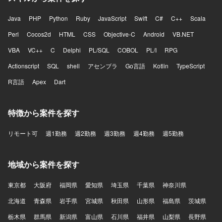
Java
PHP
Python
Ruby
JavaScript
Swift
C#
C++
Scala
Perl
Cocos2d
HTML
CSS
Objective-C
Android
VB.NET
VBA
VC++
C
Delphi
PL/SQL
COBOL
PL/I
RPG
Actionscript
SQL
shell
アセンブラ
Go言語
Kotlin
TypeScript
R言語
Apex
Dart
特徴から案件を探す
リモート可
週1勤務
週2勤務
週3勤務
週4勤務
週5勤務
地域から案件を探す
東京都
大阪府
福岡県
愛知県
埼玉県
千葉県
神奈川県
北海道
青森県
岩手県
宮城県
秋田県
山形県
福島県
茨城県
栃木県
群馬県
新潟県
富山県
石川県
福井県
山梨県
長野県