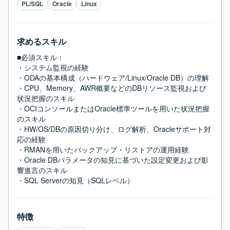
PL/SQL
Oracle
Linux
求めるスキル
■必須スキル：
・システム監視の経験

・ODAの基本構成（ハードウェア/Linux/Oracle DB）の理解

・CPU、Memory、AWR概要などのDBリソース監視および
状況把握のスキル

・OCIコンソールまたはOracle標準ツールを用いた状況把握
のスキル

・HW/OS/DBの原因切り分け、ログ解析、Oracleサポート対
応の経験

・RMANを用いたバックアップ・リストアの運用経験

・Oracle DBパラメータの知見に基づいた設定変更および影
響進言のスキル

・SQL Serverの知見（SQLレベル）
特徴