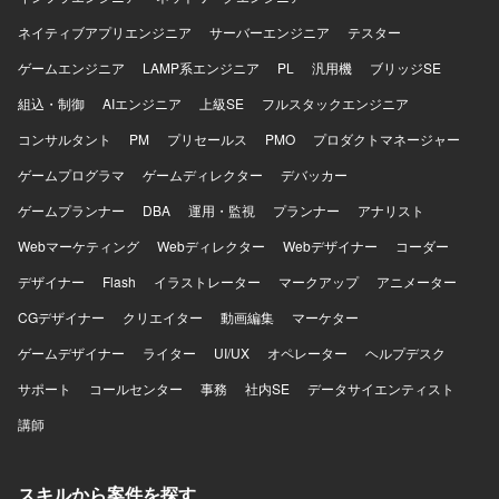
ネイティブアプリエンジニア
サーバーエンジニア
テスター
ゲームエンジニア
LAMP系エンジニア
PL
汎用機
ブリッジSE
組込・制御
AIエンジニア
上級SE
フルスタックエンジニア
コンサルタント
PM
プリセールス
PMO
プロダクトマネージャー
ゲームプログラマ
ゲームディレクター
デバッカー
ゲームプランナー
DBA
運用・監視
プランナー
アナリスト
Webマーケティング
Webディレクター
Webデザイナー
コーダー
デザイナー
Flash
イラストレーター
マークアップ
アニメーター
CGデザイナー
クリエイター
動画編集
マーケター
ゲームデザイナー
ライター
UI/UX
オペレーター
ヘルプデスク
サポート
コールセンター
事務
社内SE
データサイエンティスト
講師
スキルから案件を探す