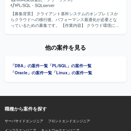
ションにはSlackやMicrosoftTeamsを使用しております。
【求める人物像】 自律的に仕様理解から業務推進まで行え
PL/SQL
・
SQLserver
る方を求めております。 作業の効率化・自動化を意識しな
がら取り組み、チームメンバーと主体的にコミュニケーシ
【募集背景】 クライアント基幹システムのオンプレミスか
ョンを図れる方を歓迎いたします。 サブリーダーとしてメ
らクラウドへの移行後、パフォーマンス最適化が必要とな
ンバーのスケジューリングやタスク管理、課題管理を行い
っているための募集です。 【作業内容】 クラウド環境に移
ながら、お客様への報告・説明も丁寧に実施できる方を想
行した基幹システムにおけるSQL Serverのパフォーマンス
定しております。 リーダーポジションにチャレンジしたい
チューニングを行っていただきます。主に既存SQL文の洗
意欲のある方も歓迎いたします。 【ポジションの魅力】
い出しや見直し、チューニングによるデータ取得時間の改
他の案件を見る
Oracle Cloudを中心としたクラウドインフラ領域で、プリ
善対応をご担当いただきます。また、状況に応じて基盤構
セールスから構築リーダーまで一気通貫で経験を積むこと
成を踏まえたボトルネックの整理や改善方針の検討にも関
ができます。 高い要求レベルのインフラ案件に関わること
わっていただきます。 【求める人物像】 関係者とコミュニ
「DBA」の案件一覧
「PL/SQL」の案件一覧
で、非機能要件設計やクラウド基盤構築のスキルを総合的
ケーションを取りながら課題を整理し、主体的に改善提案
に高めることができます。 将来的なリーダー・マネジメン
や検証を進めていただける方を求めております。 【ポジシ
「Oracle」の案件一覧
「Linux」の案件一覧
トポジションを見据えたキャリア形成にもつながる環境で
ョンの魅力】 基幹システムのクラウド移行後のパフォーマ
す。 【開発環境】 ・Oracle Cloud Infrastructure(OCI)を中
ンス最適化に携わることで、SQL Serverを中心としたチュ
心としたクラウド基盤 ・Oracle Database ・Linux、
ーニングスキルを高めることができます。状況により移行
Windows Server ・VMware（vSphere、ESXi） ・
案件へスライドする可能性もあり、上流から基盤まで幅広
Terraform、AnsibleなどのIaCツールを利用する可能性があ
い経験を積むことができます。 【開発環境】 クラウド環境
ります。
上のSQL Serverを用いた基幹システムとなります。
職種から案件を探す
サーバサイドエンジニア
フロントエンドエンジニア
インフラエンジニア
ネットワークエンジニア