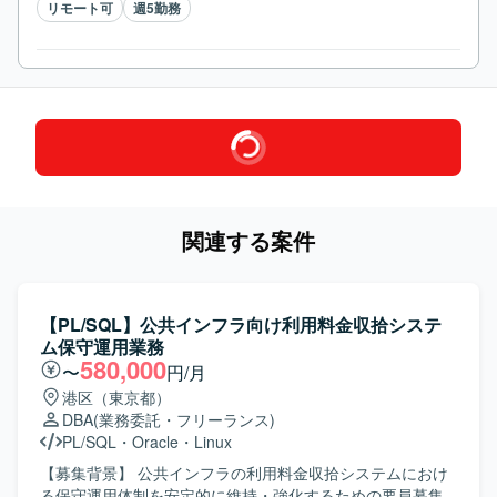
リモート可
週5勤務
関連する案件
【PL/SQL】公共インフラ向け利用料金収拾システ
ム保守運用業務
580,000
〜
円/月
港区（東京都）
DBA
(業務委託・フリーランス)
PL/SQL
・
Oracle
・
Linux
【募集背景】 公共インフラの利用料金収拾システムにおけ
る保守運用体制を安定的に維持・強化するための要員募集