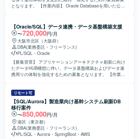
となります。 【作業内容】 Oracle Databaseを用いた公共
インフラ向け利用料金収拾システムの保守運用をご担当い
ただきます。 日常的なデータベース監視、障害発生時の原
因調査および復旧対応、バックアップ・リカバリ作業、ロ
【Oracle/SQL】データ連携・データ基盤構築支援
グ解析などを行っていただきます。 パフォーマンスが低下
720,000
〜
円/月
したSQLの特定およびチューニング、インデックス設計や
大阪市北区（大阪府）
実行計画の確認・調整もお任せいたします。 Data Guardや
DBA
(業務委託・フリーランス)
RAC構成環境での切り替え対応や状態監視、Linux/UNIX環
PL/SQL
・
Oracle
境での基本的なOS操作とOracle関連ログの確認・解析も発
生いたします。 【求める人物像】 チームメンバーと連携し
【募集背景】 アプリケーションアーキテクチャ刷新に向け
ながらこまめに報告・連絡・相談ができる方を求めており
たデータHUB構想に伴い、データ基盤構築およびデータ連
ます。 手順やルールを守りつつも、状況に応じて柔軟に判
携周りの体制を強化するための募集となります。 【作業内
断し、自発的に改善提案ができる方が望ましいです。 公共
容】 ・データHUB構想におけるデータ基盤の設計・構築支
インフラに関わるシステムであることを理解し、責任感を
援を行っていただきます。 ・OracleDB／PL/SQLを用いた
持って安定運用に取り組める方を歓迎いたします。 【ポジ
ストアドプロシージャ／ファンクションの設計・実装を担
リモート可
ションの魅力】 公共インフラ領域のミッションクリティカ
当していただきます。 ・カーソル処理・例外処理・トラン
【SQL/Aurora】製造業向け基幹システム刷新DB
ルなシステムに携わることで、社会基盤を支える経験を積
ザクション制御、および索引設計や実行計画確認などの性
移行案件
むことができます。 大規模なOracle Database環境やData
能チューニングを実施していただきます。 ・DataSpider、
850,000
〜
円/月
Guard、RAC構成など、エンタープライズレベルの技術要
Informatica、Talend、SSIS、Synclogic等のETL／データ連
港区（東京都）
素に継続的に触れることができます。 データベース運用だ
携ツールを用いたジョブ設計～実装～運用を行っていただ
DBA
(業務委託・フリーランス)
けでなく、パフォーマンスチューニングや構成の理解を通
きます。 ・バッチ処理の設計およびスケジューラとの連携
PL/SQL
・
Aurora
・
SpringBoot
・
AWS
じて専門性を高めていくことが可能です。 【開発環境】
設定を行っていただきます。 ・JDBC/ODBCコネクタや