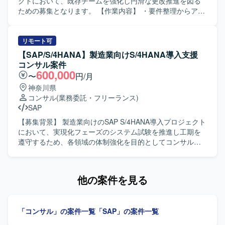
定型業務と、状況に応じた柔軟な対応の双方に取り組んで
クトにおいて、既存チームを強化し円滑な更改推進を図る
いただける方が望ましいです。 【ポジションの魅力】 SAP
ための募集となります。 【作業内容】 ・要件整理からアー
ECC6.0の運用保守からABAP開発、JP1を用いたジョブ管理
キテクチャ設計、実装、テスト、運用設計までの一連の作
まで、幅広い領域を一貫して経験できるポジションです。
業に関する支援を行っていただきます。 ・開発ベンダーの
SD／MM／PP／COなど複数モジュールに関わることで、業
成果物（仕様書、テスト結果）のレビューを実施していた
リモート可
務プロセス理解と技術スキルの双方を高めることができま
だきます。 ・UATにおけるユーザーサポートおよび課題整
【SAP/S/4HANA】製造業向けS/4HANA導入支援
す。また、運用・開発・PMO業務が並行する環境のため、
理、問い合わせ対応を行っていただきます。 ・関係者向け
コンサル案件
キャリアの選択肢を広げる経験を積むことができます。
のまとめ資料や説明資料の作成を行っていただきます。 ・
600,000
〜
円/月
【開発環境】 SAP ECC6.0を中心とした環境で、ABAPによ
プロジェクト関係者との調整や情報共有など、コミュニケ
神奈川県
る開発およびJP1を用いたジョブ管理を行います。Office製
ーションを取りながら推進していただきます。 【求める人
コンサル
(業務委託・フリーランス)
品を活用しながら、月次書類作成や各種管理業務も実施し
物像】 ・コミュニケーション力が高く、明るく前向きに取
SAP
ていただきます。
り組んでいただける方を求めております。 ・社員側の立ち
位置として、主体的かつスコープにとらわれず柔軟に動け
【募集背景】 製造業向けのSAP S/4HANA導入プロジェクト
る方を想定しております。 ・ユーザーとベンダー双方の意
において、実現化フェーズのシステム試験を推進し工期を
図や要望をくみ取り、わかりやすく翻訳・整理しながらコ
遵守するため、各領域の体制強化を目的としてコンサルタ
ミュニケーションサポートができる方を歓迎いたします。
ントを募集しております。 【作業内容】 製造業向けのSAP
【ポジションの魅力】 ・大手薬品メーカーにおけるSAP更
S/4HANA導入プロジェクトに参画し、Fit to Standard方針
改プロジェクトに参画し、販売領域の知見を深めながら上
のもとSAP標準機能を最大限活用した導入支援を行ってい
他の案件を見る
流から一連の工程に関わっていただけます。 ・ユーザーサ
ただきます。現在の実現化フェーズにおいてSAP標準機能
イドに近い立場で、業務部門と開発ベンダーの橋渡し役と
のシステム試験を実施し、試験過程で発生した課題の検討
して、プロジェクト推進に大きく貢献できるポジションで
および対応、追加アドオン実装に関する支援をご担当いた
「コンサル」の案件一覧
「SAP」の案件一覧
す。 ・製薬業界特有の業務知識やSAP S/4HANAの経験を活
だきます。プロジェクトシステム、販売管理、管理会計と
かしつつ、更なるスキルアップが図れる環境です。 【開発
いった各領域のコンサルタントとして、担当領域の要件を