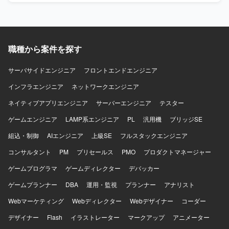
環境】 ・SAP S/4HANA（販売領域／SDモジュール）を中
踏まえた設定や検証、ユーザー対応を行っていただきま
心とした環境での開発・運用設計支援となります。
す。 【求める人物像】 SAP導入プロジェクトにおける豊富
な経験を活かし、Fit to Standard方針を理解したうえで標準
機能の活用を主体的に推進していただける方を求めており
職種から案件を探す
ます。システム試験で発生する課題に対して粘り強く検討
し、関係者と協調しながら解決に導いていただける方が望
ましいです。ユーザーとのコミュニケーションを円滑に行
サーバサイドエンジニア
フロントエンドエンジニア
い、教育や説明も丁寧に対応していただける方を歓迎いた
インフラエンジニア
ネットワークエンジニア
します。 【ポジションの魅力】 製造業向けの大規模なSAP
S/4HANA導入プロジェクトに参画し、PS、SD、COといっ
ネイティブアプリエンジニア
サーバーエンジニア
テスター
た基幹領域でFit to Standard方針の導入を経験していただけ
ゲームエンジニア
ます。実現化フェーズでのシステム試験や追加アドオン実
LAMP系エンジニア
PL
汎用機
ブリッジSE
装を通じて、標準機能と業務要件のフィット＆ギャップを
組込・制御
AIエンジニア
上級SE
フルスタックエンジニア
深く理解しながら、上流から下流まで一貫した導入プロセ
スに関わることができます。 【開発環境】 SAP S/4HANA
コンサルタント
PM
プリセールス
PMO
プロダクトマネージャー
環境において、PS、SD、CO各モジュールを中心に標準機
ゲームプログラマ
ゲームディレクター
デバッカー
能および追加アドオンを活用したシステム構築を行ってお
ります。
ゲームプランナー
DBA
運用・監視
プランナー
アナリスト
Webマーケティング
Webディレクター
Webデザイナー
コーダー
デザイナー
Flash
イラストレーター
マークアップ
アニメーター