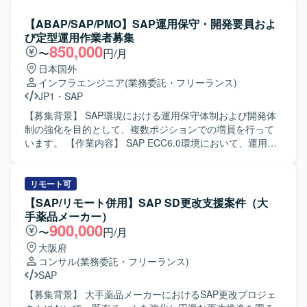
守を通じてビジネスプロセスの理解を深められるポジショ
S/4HANA導入プロジェクトで、外部設計以降の各工程をご
ンです。コンサルタントおよび概要設計者として、要件定
担当いただきます。具体的には、標準機能およびアドオン
【ABAP/SAP/PMO】SAP運用保守・開発要員およ
義から設計・改善提案まで幅広いフェーズを経験でき、
機能に関する要件整理や外部設計、エラー発生時の原因分
び定型運用作業者募集
SAPスキルを一層高めていただけます。 【開発環境】 SAP
析と修正方針の検討、ABAPアドオンのデバッグ結果を踏ま
850,000
〜
円/月
ERP環境上での運用保守・改修作業が中心となり、ABAPに
えた不具合判定などを行っていただきます。また、管理会
日本国外
よるプログラム改修および関連ドキュメントの作成を行っ
計および生産管理に関する業務フロー理解をもとに、関連
インフラエンジニア
(業務委託・フリーランス)
ていただきます。
トランザクションの確認や業務部門との認識合わせなども
JP1
・
SAP
行っていただきます。 【求める人物像】 自身のタスクに責
任感を持ち、主体的に業務を遂行できる方を求めていま
【募集背景】 SAP環境における運用保守体制および開発体
す。関係者とのコミュニケーションを円滑に行いながら、
制の強化を目的として、複数ポジションでの増員を行って
課題に対して前向きに取り組んでいただける方を歓迎いた
います。 【作業内容】 SAP ECC6.0環境において、運用保
します。 【ポジションの魅力】 大手電機メーカー向けの大
守業務全般およびABAP開発業務を担当していただきます。
規模SAP導入案件に参画いただくことで、S/4HANA環境に
具体的には、各種モジュールに対する問合せ対応、障害調
おけるCOおよびPP領域の知見を深めることができます。標
査・原因分析・改修対応、ならびにカスタマイズ・追加開
リモート可
準機能とアドオン機能の両面から要件整理や設計・検証に
発を行います。また、JP1を用いたジョブの操作やジョブネ
【SAP/リモート併用】SAP SD更改支援案件（大
携わることで、上流工程から一連のプロセスを経験できる
ットの設定・変更・改修も実施していただきます。 あわせ
手薬品メーカー）
点が魅力です。 【開発環境】 SAP S/4HANA環境上でのCO
て、マスタ登録や移送作業などのSAP定型運用作業、要員
900,000
〜
円/月
およびPPモジュール、ABAPによるアドオン開発・デバッグ
アサインやリリース手続き、月次書類作成などのPMO的な
大阪府
を行う構成となっています。
定型運用作業もご担当いただきます。 【求める人物像】 担
コンサル
(業務委託・フリーランス)
当領域において自走して調査・障害対応ができる方を求め
SAP
ています。複数のチームや関係者と連携しながら業務を進
められるコミュニケーション力をお持ちで、手順に沿った
【募集背景】 大手薬品メーカーにおけるSAP更改プロジェ