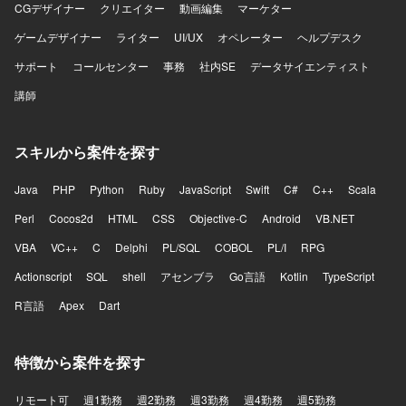
CGデザイナー
クリエイター
動画編集
マーケター
ゲームデザイナー
ライター
UI/UX
オペレーター
ヘルプデスク
サポート
コールセンター
事務
社内SE
データサイエンティスト
講師
スキルから案件を探す
Java
PHP
Python
Ruby
JavaScript
Swift
C#
C++
Scala
Perl
Cocos2d
HTML
CSS
Objective-C
Android
VB.NET
VBA
VC++
C
Delphi
PL/SQL
COBOL
PL/I
RPG
Actionscript
SQL
shell
アセンブラ
Go言語
Kotlin
TypeScript
R言語
Apex
Dart
特徴から案件を探す
リモート可
週1勤務
週2勤務
週3勤務
週4勤務
週5勤務