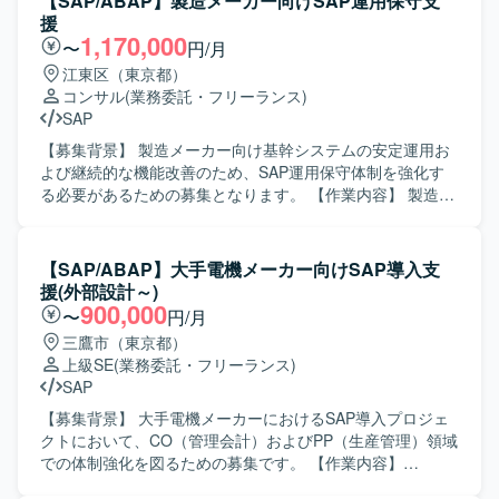
【SAP/ABAP】製造メーカー向けSAP運用保守支
援
1,170,000
〜
円/月
江東区（東京都）
コンサル
(業務委託・フリーランス)
SAP
【募集背景】 製造メーカー向け基幹システムの安定運用お
よび継続的な機能改善のため、SAP運用保守体制を強化す
る必要があるための募集となります。 【作業内容】 製造メ
ーカー向けSAPシステム（SD/MM/PP）の運用保守支援を行
っていただきます。具体的には、障害発生時の原因調査お
よび対応方針の検討、変更要求に対する要件整理や概要設
【SAP/ABAP】大手電機メーカー向けSAP導入支
計、顧客からの問い合わせ内容の分析および回答作成、な
援(外部設計～)
らびに必要に応じたABAPプログラムの改修や動作確認など
900,000
〜
円/月
を担当していただきます。また、関連部門との調整やドキ
三鷹市（東京都）
ュメント作成なども実施していただきます。 【求める人物
上級SE
(業務委託・フリーランス)
像】 SAPの業務・技術両面に主体的に取り組み、関係者と
SAP
円滑にコミュニケーションを取りながら課題解決を進めて
いただける方を求めております。自ら状況を整理し、顧客
【募集背景】 大手電機メーカーにおけるSAP導入プロジェ
の要望を的確に理解して提案・改善に結びつけられる方に
クトにおいて、CO（管理会計）およびPP（生産管理）領域
ご活躍いただける環境です。 【ポジションの魅力】 複数モ
での体制強化を図るための募集です。 【作業内容】
ジュール（SD/MM/PP）に関わりながら、導入後の運用保
CO（管理会計）およびPP（生産管理）領域における