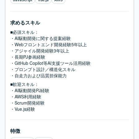
求めるスキル
■必須スキル：
・AI駆動開発に関する提案経験

・Webフロントエンド開発経験5年以上

・アジャイル開発経験3年以上

・長期PJ参画経験

・GitHub Copilot等AI支援ツール活用経験

・プロンプト設計／構造化スキル

・自走力および品質担保能力
■歓迎スキル：
・AI駆動開発PJ経験

・AWS利用経験

・Scrum開発経験

・Vue.js経験
特徴