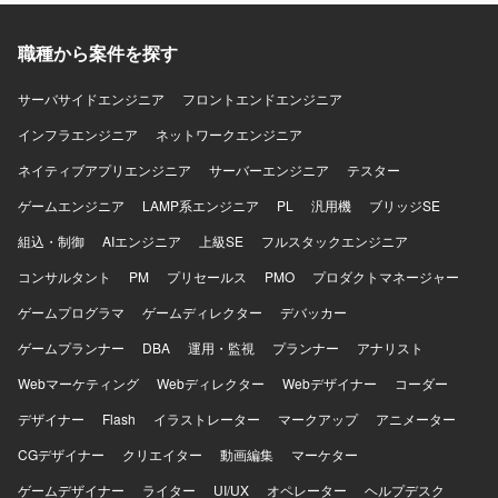
職種から案件を探す
サーバサイドエンジニア
フロントエンドエンジニア
インフラエンジニア
ネットワークエンジニア
ネイティブアプリエンジニア
サーバーエンジニア
テスター
ゲームエンジニア
LAMP系エンジニア
PL
汎用機
ブリッジSE
組込・制御
AIエンジニア
上級SE
フルスタックエンジニア
コンサルタント
PM
プリセールス
PMO
プロダクトマネージャー
ゲームプログラマ
ゲームディレクター
デバッカー
ゲームプランナー
DBA
運用・監視
プランナー
アナリスト
Webマーケティング
Webディレクター
Webデザイナー
コーダー
デザイナー
Flash
イラストレーター
マークアップ
アニメーター
CGデザイナー
クリエイター
動画編集
マーケター
ゲームデザイナー
ライター
UI/UX
オペレーター
ヘルプデスク