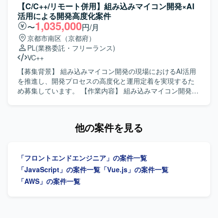
思考をお持ちの方を求めています。フロントエンド技術に
流出しないよう配慮した設計や、安定稼働を前提とした高
【C/C++/リモート併用】組み込みマイコン開発×AI
精通しつつ、AI駆動開発のプラクティスを実務の中で磨い
品質な実装を行っていただきます。 AI駆動開発環境および
活用による開発高度化案件
ていきたい方にマッチします。 【ポジションの魅力】 AIを
プロジェクト管理ツールを活用しながら、SEとして自走的
1,035,000
〜
円/月
前提とした新規プロダクトを立ち上げ初期から手がけられ
にタスクを推進いただきます。 【求める人物像】 AIコーデ
京都市南区（京都府）
る環境で、AI駆動開発を組織の中核能力として構築してい
ィングツールを積極的に活用しながらも、生成物の品質を
PL
(業務委託・フリーランス)
くフェーズに参画いただけます。Claude Code Max 20x プ
自らレビューし、改善を回せる方を求めています。 要件を
VC++
ランなどの先進的なAIツールを活用しながら、フロントエ
構造的に整理し、AIへの指示内容を自ら工夫できる方や、
ンドを中心にバックエンドまで横断した技術選定やアーキ
変化のある環境でも主体的にタスクを進められる方がフィ
【募集背景】 組み込みマイコン開発の現場におけるAI活用
テクチャ設計に関わることができます。AIエージェントを
ットします。 【ポジションの魅力】 AI駆動開発を中核に据
を推進し、開発プロセスの高度化と運用定着を実現するた
前提とした開発フローの設計・実践を通じて、開発組織全
えた開発プロセスを経験でき、LLMや各種AIツールを用い
め募集しています。 【作業内容】 組み込みマイコン開発に
体へのインパクトを発揮できるポジションです。 【開発環
た最新の開発スタイルに携わることができます。 特許申請
おける課題整理、構造把握、改善方針の策定を行います。
境】 ・フロントエンド：Vue3 / TypeScript ・サーバサイ
という専門領域のナレッジとSaaS開発の知見を同時に習得
AI開発支援ツールを開発工程へ組み込むための設計、AI出力
ド：Kotlin ・インフラ：AWS ・AI関連：AIエージェント、
できる環境となっております。 【開発環境】 AIコーディン
の品質担保設計、PoCから本番適用条件の定義および運用
他の案件を見る
AIコーディング支援ツール（Claude Code Max 20x プラン
グツール（Cursor / Codex / Claude Code 等）、Docker、
定着を推進します。あわせて、進捗・課題・品質管理を行
等） ・開発プロセス：アジャイル／スクラムをベースとし
GitHub、AWS を中心としたWebアプリケーション開発環境
い、現場と管理職の橋渡しを担います。 【求める人物像】
たチーム開発
を想定しております。
組み込み開発の制約を理解したうえでAI活用を工程へ落と
「フロントエンドエンジニア」の案件一覧
し込み、PoCで終わらせず本番運用まで推進できる方を求
めています。関係者への説明力と資料化力をお持ちの方を
「JavaScript」の案件一覧
「Vue.js」の案件一覧
歓迎します。 【ポジションの魅力】 設計から実装、レビュ
「AWS」の案件一覧
ー、テスト・デバッグまでの開発プロセス全体を対象に、
チームで再現可能なAI活用の運用モデル構築に携われま
す。 【開発環境】 GitHub Copilot、Microsoft Copilot、
Claude CodeなどのAI開発支援ツールを活用します。