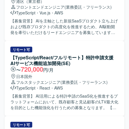
港区（東京都）
極的に活用しながら、自ら学習・改善していける方を求め
フロントエンドエンジニア
(業務委託・フリーランス)
ています。アジャイルな開発スタイルに柔軟に対応でき、
TypeScript
・
Vue.js
・
AWS
関係者と円滑にコミュニケーションを取りながら主体的に
提案・推進いただける方が望ましいです。 【ポジションの
【募集背景】 AIを主軸とした新規SaaSプロダクト立ち上げ
魅力】 AI駆動開発を前提とした環境で、最新のAI支援ツー
および既存プロダクトの高度化を推進するため、AI駆動開
ルを活用しながらフロントエンド開発に携わることができ
発を牽引いただけるリードエンジニアを募集しています。
ます。大規模な通信キャリア系サービスに関わることで、
【作業内容】 ・AWS上で稼働する既存SaaSプロダクトの設
サービス改善の効果を実感しやすく、アジャイル開発の経
計・実装・改善対応を行います。 ・フロントエンド（Vue3
験をさらに深めることができます。 【開発環境】 Vue.js /
/ TypeScript）を中心に、バックエンド（Kotlin）まで横断し
リモート可
AWS / GitHub Copilot / Scrum（アジャイル）
た機能開発を実施します。 ・サービス仕様の設計および検
【TypeScript/React/フルリモート】特許申請支援
討を行い、要件の明確化から設計・実装・テストまで一貫
AIサービス機能追加開発(SE)
して対応します。 ・インシデントや障害発生時の監視、原
720,000
〜
円/月
因調査および改善策の検討・実施を行います。 ・AIエージ
日本国外
ェントを前提とした開発フローの実践・改善を行い、チー
フルスタックエンジニア
(業務委託・フリーランス)
ムへの浸透を図ります。 ・PO・エンジニア・QAからなる
TypeScript
・
React
・
AWS
開発チームと協働し、週次で成果物を確認しながら開発を
推進します。 ・所属チーム担当領域における他部署との連
【募集背景】 AI活用による特許申請のSaaS化を推進するプ
携や技術的リードを担います。 【求める人物像】 SaaSプ
ラットフォームにおいて、既存顧客と見込顧客のLTV最大化
ロダクトにおいて、フロントエンドの設計から実装、チー
を目的とした機能強化を行うための募集となります。 【作
ムの技術的牽引まで一貫して担ってこられた方を想定して
業内容】 特許申請支援AIサービスの既存プラットフォーム
います。特定言語の専門家にとどまらず、AIを活用しなが
に対して、新機能の設計・実装・テストを担当いただきま
ら新しい技術スタックでも素早く立ち上げができる柔軟な
す。 SaaSシステムとして顧客ごとのデータが相互に混在・
リモート可