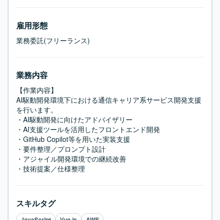
雇用形態
業務委託(フリーランス)
業務内容
【作業内容】

AI駆動開発環境下における通信キャリア系サービス開発支援
を行います。

・AI駆動開発に向けたアドバイザリー

・AI支援ツールを活用したフロントエンド開発

・GitHub Copilot等を用いた実装支援

・要件整理／プロンプト設計

・アジャイル開発環境での継続改善

・技術提案／仕様整理
スキルタグ
JavaScript
Vue.js
AWS