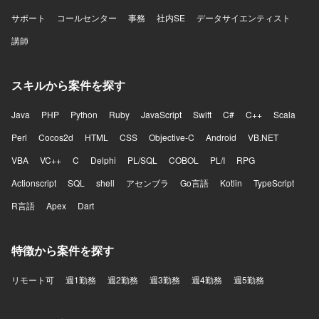
サポート
コールセンター
事務
社内SE
データサイエンティスト
講師
スキルから案件を探す
Java
PHP
Python
Ruby
JavaScript
Swift
C#
C++
Scala
Perl
Cocos2d
HTML
CSS
Objective-C
Android
VB.NET
VBA
VC++
C
Delphi
PL/SQL
COBOL
PL/I
RPG
Actionscript
SQL
shell
アセンブラ
Go言語
Kotlin
TypeScript
R言語
Apex
Dart
特徴から案件を探す
リモート可
週1勤務
週2勤務
週3勤務
週4勤務
週5勤務