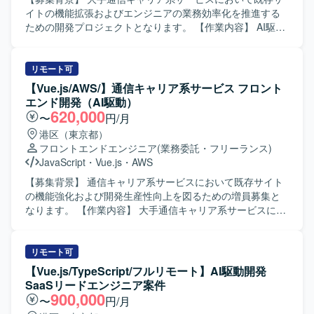
イトの機能拡張およびエンジニアの業務効率化を推進する
ための開発プロジェクトとなります。 【作業内容】 AI駆動
環境下でのフロントエンド開発をご担当いただきます。具
体的には、GitHub Copilot等のAI支援ツールを活用した実
装、要件や依頼内容をプロンプトへ適切に落とし込み実装
リモート可
へつなげる業務、アジャイル開発体制での継続的なサービ
【Vue.js/AWS/】通信キャリア系サービス フロント
ス改善、必要に応じた仕様整理および技術的な提案などを
エンド開発（AI駆動）
行っていただきます。 【求める人物像】 AI支援ツールを積
620,000
〜
円/月
極的に活用しながら開発を推進できる方、要望を適切に構
港区（東京都）
造化しプロンプト設計に落とし込める方、長期的なプロジ
フロントエンドエンジニア
(業務委託・フリーランス)
ェクトにおいて自走してタスクを進められる方を求めてお
JavaScript
・
Vue.js
・
AWS
ります。 【ポジションの魅力】 AI駆動開発環境やGitHub
Copilotなどの最新ツールを活用しながら開発できる点が魅
【募集背景】 通信キャリア系サービスにおいて既存サイト
力です。通信キャリア系サービスという大規模なサービス
の機能強化および開発生産性向上を図るための増員募集と
に継続的に関わりながら、アジャイル体制のもとサービス
なります。 【作業内容】 大手通信キャリア系サービスにお
改善に取り組むことで、フロントエンド開発とAI活用の双
ける既存サイトの追加機能開発を担当していただきます。
方でスキルアップが期待できます。 【開発環境】 Vue.jsベ
Vue.jsベースのフロントエンド実装に加え、GitHub Copilot
ースのシステムを中心に、GitHub CopilotやAWSを利用した
などのAI支援ツールを活用したAI駆動開発を行います。要件
リモート可
アジャイル（Scrum）開発体制となります。
や依頼内容をプロンプトへ構造化し実装へつなげるほか、
【Vue.js/TypeScript/フルリモート】AI駆動開発
アジャイル開発体制の中で継続的なサービス改善、仕様整
SaaSリードエンジニア案件
理や技術的な提案、AI生成物のレビューおよび品質担保も
900,000
〜
円/月
行っていただきます。 【求める人物像】 AI支援ツールを積