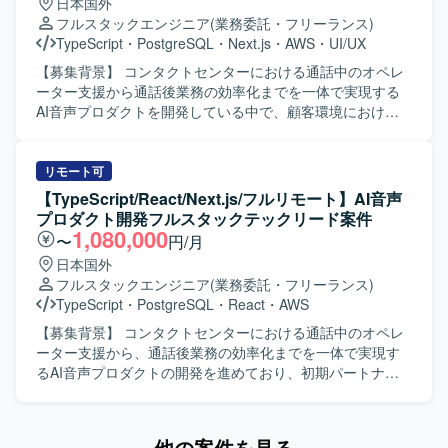
日本国外
たネイティブアプリ開発環境です。 HonoとTypeScriptを用
携わっていただきます。 【求める人物像】 AIツールを積極
フルスタックエンジニア
(業務委託・フリーランス)
いたAPI・サーバーサイド開発環境です。 Google Cloud
的に取り入れ、自律的に開発生産性を高めていける方を求
TypeScript
・
PostgreSQL
・
Next.js
・
AWS
・
UI/UX
Platform上でのシステム構成およびデータベース連携環境で
めております。 社員エンジニアへ技術やノウハウをわかり
す。 テストコードやE2Eテストツールを用いた自動テスト
やすく共有できるコミュニケーション力をお持ちの方を歓
【募集背景】 コンタクトセンターにおける通話中のオペレ
環境が整備されております。
迎いたします。 仕様が確定しきっていないフェーズでも、
ーター支援から通話後業務の効率化までを一体で実現する
課題を整理しながら主体的に推進できる方を想定しており
AI音声プロダクトを開発している中で、顧客環境における
ます。 長期的な保守性や拡張性を意識したアーキテクチャ
不具合調査や個別対応にも一定の開発リソースが必要とな
設計ができる方にマッチするポジションです。 【ポジショ
っており、プロダクトとして提供すべき新たな価値の開発
ンの魅力】 人事領域の統合基盤プロダクトの新規開発に、
を継続的かつスピーディーに進められる体制づくりが課題
リモート可
フロントエンドリードとして深く関わっていただけます。
となっております。そのため、フロントエンドとバックエ
【TypeScript/React/Next.js/フルリモート】AI音声
AIコーディングツールを積極的に活用しながら、開発フロ
ンドを横断して自ら設計・実装を担いながら技術課題の整
プロダクト開発フルスタックテックリード案件
ーやナレッジの整備を主導できる環境です。 長期的なプロ
理や開発優先順位の検討、チームの技術的な意思決定を牽
1,080,000
〜
円/月
ジェクトの中で、UI/UXやアーキテクチャの設計思想をプロ
引するテックリード候補を募集しております。 【作業内
日本国外
ダクト全体に反映していく経験を積んでいただけます。
容】 AI音声プロダクトにおけるフロントエンドとバックエ
フルスタックエンジニア
(業務委託・フリーランス)
【開発環境】 言語はTypeScriptを使用し、フレームワーク
ンドの設計、開発、運用を行っていただきます。TypeScript
TypeScript
・
PostgreSQL
・
React
・
AWS
としてReactを採用しております。 インフラには
を中心としたWebアプリケーションの機能開発や、通話中
AWS（CloudFront, S3, ECS）を利用しており、GitHubや
支援、通話後処理、ナレッジ活用に関する機能の設計・実
【募集背景】 コンタクトセンターにおける通話中のオペレ
Slack、Backlogなどのツールを用いて開発を進めておりま
装を担当していただきます。顧客環境で発生する不具合や
ーター支援から、通話後業務の効率化までを一体で実現す
す。 PCはWindowsまたはMacが支給され、Claude Codeを
技術課題の調査、原因分析、恒久的な改善を推進していた
るAI音声プロダクトの開発を進めており、初期パートナー
開発や業務に積極的に活用しております。
だきます。プロダクトの成長や顧客価値を踏まえた技術課
企業への導入・運用と並行して、要望対応や既存機能の改
題と開発優先順位の整理、プロダクトマネージャーやプロ
善、新規機能開発を継続的かつスピーディーに進められる
ジェクトマネージャーとの要件整理、仕様検討を行ってい
体制づくりが求められている状況です。その中で、フロン
他の案件を見る