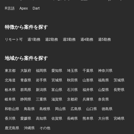
トエンドはReact、Next.js、Chrome Extensionを用いてお
R言語
り、バックエンドはTypeScript、Hono、Drizzle、Pythonを
Apex
Dart
利用しています。データベースにはPostgreSQLやQdrantを
使用し、インフラはAWSおよびTerraformを活用していま
特徴から案件を探す
す。CI/CDにはGitHub Actionsを用い、監視はDatadogを利
用しています。AI関連ではOpenAI APIやAnthropic APIなど
を活用しています。
リモート可
週1勤務
週2勤務
週3勤務
週4勤務
週5勤務
地域から案件を探す
東京都
大阪府
福岡県
愛知県
埼玉県
千葉県
神奈川県
北海道
青森県
岩手県
宮城県
秋田県
山形県
福島県
茨城県
栃木県
群馬県
新潟県
富山県
石川県
福井県
山梨県
長野県
岐阜県
静岡県
三重県
滋賀県
京都府
兵庫県
奈良県
和歌山県
鳥取県
島根県
岡山県
広島県
山口県
徳島県
香川県
愛媛県
高知県
佐賀県
長崎県
熊本県
大分県
宮崎県
鹿児島県
沖縄県
その他