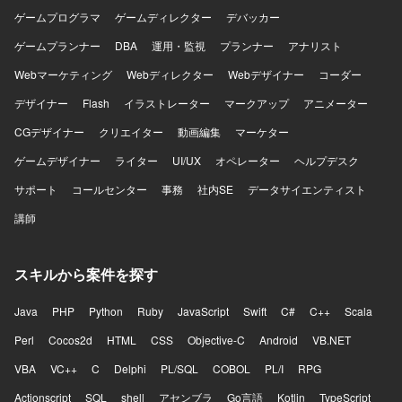
いくフェーズに携わることができます。単に決められた仕
別要望への対応をプロダクトの改善につなげられる方を歓
ゲームプログラマ
ゲームディレクター
デバッカー
様を実装するのではなく、顧客環境で発生している課題を
迎します。曖昧な状況でも自ら課題を整理し、必要な関係
ゲームプランナー
DBA
運用・監視
プランナー
アナリスト
整理し、その場限りの個別対応ではなくプロダクトとして
者を巻き込みながら開発を進められる方、プロダクトマネ
再利用可能な機能や仕組みへ昇華していくことが求められ
ージャーやプロジェクトマネージャーと建設的に議論でき
Webマーケティング
Webディレクター
Webデザイナー
コーダー
ます。既存機能の改善と新規機能開発を両立するために、
る方、チームメンバーの経験や強みを尊重しつつ技術的な
開発優先順位やアーキテクチャ、チームの進め方そのもの
デザイナー
支援やナレッジ共有ができる方にご参画いただきたいと考
Flash
イラストレーター
マークアップ
アニメーター
を見直していく余地があり、フロントエンドとバックエン
えています。開発速度と品質の両方に責任を持ち、継続的
CGデザイナー
クリエイター
動画編集
マーケター
ドを横断して手を動かしながら将来的にはテックリードと
な改善に取り組める方を期待しています。 【ポジションの
して技術面だけでなくチームの開発推進にも関与できるポ
魅力】 AI音声プロダクトを実際のコンタクトセンターへ導
ゲームデザイナー
ライター
UI/UX
オペレーター
ヘルプデスク
ジションです。通話中のリアルタイム支援、通話内容の活
入し、現場から得られるフィードバックをもとにプロダク
サポート
コールセンター
事務
社内SE
データサイエンティスト
用、通話後業務の効率化など、音声と生成AIを組み合わせ
トを改善していくフェーズに携わることができます。決め
た難易度の高いプロダクト開発に挑戦できます。 【開発環
られた仕様を実装するだけではなく、顧客環境で発生して
講師
境】 フロントエンドはReact、Next.js、Chrome Extension
いる課題を整理し、プロダクトとして再利用可能な機能や
を用いて開発しております。バックエンドはTypeScript、
仕組みへ昇華していく経験を積むことができます。既存機
Hono、Drizzle、Pythonを利用しております。データベース
能の改善と新規機能開発を両立する中で、開発優先順位や
スキルから案件を探す
はPostgreSQLやQdrant（ベクトルデータベース）を使用し
アーキテクチャ、チームの進め方そのものを見直していく
ております。インフラはAWSとTerraformを用いて構築して
余地が大きいポジションです。フロントエンドとバックエ
Java
PHP
Python
Ruby
JavaScript
Swift
C#
C++
Scala
おり、CI/CDにはGitHub Actions、監視にはDatadogを利用
ンドを横断して手を動かしながら、将来的にはテックリー
しております。AIについてはOpenAI API、Anthropic APIな
ドとして技術面だけでなくチームの開発推進にも関与で
Perl
Cocos2d
HTML
CSS
Objective-C
Android
VB.NET
どを活用しております。
き、通話中のリアルタイム支援や通話内容の活用、通話後
VBA
VC++
C
Delphi
PL/SQL
COBOL
PL/I
RPG
業務の効率化など、音声と生成AIを組み合わせた難易度の
高いプロダクト開発に挑戦できます。 【開発環境】 フロン
Actionscript
SQL
shell
アセンブラ
Go言語
Kotlin
TypeScript