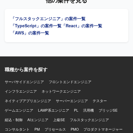
ただきます。アーキテクチャ設計、技術選定、リファクタ
トエンドとバックエンドを横断して設計・実装を担いなが
リング方針の策定や、コードレビュー、設計レビューを通
ら、技術課題の整理や開発優先順位の検討、技術的な意思
じた開発品質の向上にも取り組んでいただきます。開発プ
決定を牽引するテックリード候補を募集しています。 【作
「フルスタックエンジニア」の案件一覧
ロセスやチーム内の役割分担、情報共有方法の改善、チー
業内容】 AI音声プロダクトにおけるフロントエンドおよび
ムメンバーへの技術的な支援やナレッジ共有を行っていた
バックエンドの設計・開発・運用を行っていただきます。
「TypeScript」の案件一覧
「React」の案件一覧
だき、将来的にはテックリードとしてチーム開発および技
TypeScriptを中心としたWebアプリケーションの機能開発
「AWS」の案件一覧
術的意思決定のリードを担っていただきます。 【求める人
や、通話中支援、通話後処理、ナレッジ活用に関する機能
物像】 マネジメントだけではなく自ら設計・実装を行いな
の設計・実装を担当していただきます。顧客環境で発生す
がらチームをリードできる方を求めております。フロント
る不具合や技術課題の調査、原因分析、恒久的な改善に取
エンドとバックエンドの領域を限定せずプロダクト全体の
り組んでいただきます。また、プロダクトの成長や顧客価
課題に向き合える方、技術的な理想だけでなく顧客価値や
値を踏まえた技術課題と開発優先順位の整理、プロダクト
事業上の優先順位を踏まえて判断できる方に参画していた
マネージャーやプロジェクトマネージャーとの要件整理・
職種から案件を探す
だきたいと考えております。不具合や個別要望への対応を
仕様検討、アーキテクチャ設計や技術選定、リファクタリ
その場限りで終わらせずプロダクトの改善につなげられる
ング方針の策定を行っていただきます。さらに、コードレ
サーバサイドエンジニア
フロントエンドエンジニア
方、曖昧な状況でも自ら課題を整理し必要な関係者を巻き
ビューや設計レビューによる開発品質の向上、開発プロセ
込みながら開発を進められる方、プロダクトマネージャー
スやチーム内の役割分担、情報共有方法の改善、チームメ
インフラエンジニア
ネットワークエンジニア
やプロジェクトマネージャーと建設的に議論できる方を歓
ンバーへの技術的な支援やナレッジ共有を通じてチーム開
ネイティブアプリエンジニア
サーバーエンジニア
テスター
迎いたします。チームメンバーの経験や強みを尊重し技術
発をリードしていただきます。 【求める人物像】 マネジメ
的な支援やナレッジ共有ができる方、開発速度と品質の両
ントだけではなく自ら設計・実装を行いながらチームをリ
ゲームエンジニア
LAMP系エンジニア
PL
汎用機
ブリッジSE
方に責任を持ち継続的な改善に取り組める方に活躍してい
ードできる方を求めています。フロントエンドとバックエ
ただきたいポジションです。 【ポジションの魅力】 AI音声
組込・制御
ンドの領域を限定せず、プロダクト全体の課題に向き合え
AIエンジニア
上級SE
フルスタックエンジニア
プロダクトを実際のコンタクトセンターへ導入し、現場か
る方が望ましいです。技術的な理想だけでなく、顧客価値
コンサルタント
PM
プリセールス
PMO
プロダクトマネージャー
ら得られるフィードバックをもとにプロダクトを改善して
や事業上の優先順位を踏まえて判断できる方、不具合や個