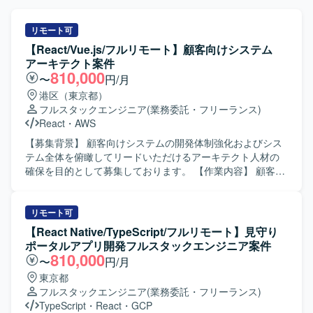
リモート可
【React/Vue.js/フルリモート】顧客向けシステム
アーキテクト案件
810,000
〜
円/月
港区（東京都）
フルスタックエンジニア
(業務委託・フリーランス)
React
・
AWS
【募集背景】 顧客向けシステムの開発体制強化およびシス
テム全体を俯瞰してリードいただけるアーキテクト人材の
確保を目的として募集しております。 【作業内容】 顧客向
けシステムにおいて、要件定義、アーキテクチャ設計、見
積もり作成から、フロントエンド・バックエンドの実装、
インフラ構築、運用フェーズの改善まで一気通貫で担当い
リモート可
ただきます。 フロントエンドからインフラまでシステム全
【React Native/TypeScript/フルリモート】見守り
体を俯瞰し、技術選定の判断や技術的負債の解消、顧客へ
ポータルアプリ開発フルスタックエンジニア案件
の技術提案などを主導していただきます。 【求める人物
810,000
〜
円/月
像】 システム全体を俯瞰しながら、フロントエンドからバ
東京都
ックエンド、インフラまで一貫して主体的に関わることが
フルスタックエンジニア
(業務委託・フリーランス)
できる方を求めております。 顧客とのコミュニケーション
TypeScript
・
React
・
GCP
を通じて技術提案を行い、技術的負債の解消や継続的な改