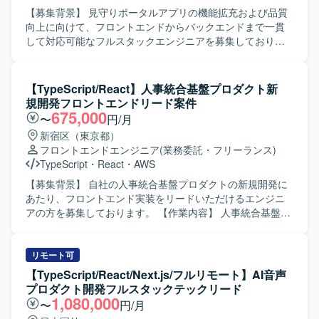
善をリードしていただける方が望ましいです。 【ポジショ
【募集背景】 見守りポータルアプリの機能拡充および品質
ンの魅力】 フロントエンドからインフラまで幅広い技術領
向上に向けて、フロントエンドからバックエンドまで一貫
域に関わりながら、アーキテクトとして技術選定やシステ
して対応可能なフルスタックエンジニアを募集しておりま
ム全体設計を主導できるポジションです。 複数のクラウド
す。 【作業内容】 Expoを用いたネイティブアプリの設計・
サービスやモダンなフロントエンド技術を活用しつつ、運
開発・テストをご担当いただきます。 見守りポータルアプ
用改善まで含めた一気通貫の経験を積むことができます。
リのフロントエンド実装を中心に、UI改善や新機能実装を
【TypeScript/React】人事統合基盤プロダクト新
【開発環境】 フロントエンドはReactやVue.js等を用い、バ
行っていただきます。 Honoを用いたAPIおよびサーバーサ
規開発フロントエンドリード案件
ックエンドではAPI設計・実装を行います。 インフラおよび
イドの設計・開発を行っていただきます。 データベース設
675,000
〜
円/月
基盤にはAWS、GCP、Azureのいずれかを利用し、
計およびGoogle Cloud環境との連携実装を担当していただ
新宿区（東京都）
TerraformやCDKなどのIaCを活用した構成管理を行いま
きます。 非機能要件（パフォーマンス・セキュリティ等）
フロントエンドエンジニア
(業務委託・フリーランス)
す。 また、CMSの導入や外部API・サービスとの連携も行
の検討や見積もりを行っていただきます。 テストコードの
TypeScript
・
React
・
AWS
っております。
実装および品質保証業務を通じて、安定したサービス提供
に貢献していただきます。 【求める人物像】 フロントエン
【募集背景】 自社の人事統合基盤プロダクトの新規開発に
ドからバックエンドまで主体的にキャッチアップしなが
あたり、フロントエンド実装をリードいただけるエンジニ
ら、サービス全体の品質向上に取り組んでいただける方を
アの方を募集しております。 【作業内容】 人事統合基盤の
求めております。 AIツールを活用しつつも、設計や品質に
管理画面およびユーザーインターフェースの設計・実装を
責任感を持って取り組める方が望ましいです。 【ポジショ
行っていただきます。 TypeScript / React を用いたWebア
ンの魅力】 ネイティブアプリとバックエンドの双方に関わ
プリケーション開発や、バックエンドのREST APIとの連携
リモート可
ることで、フルスタックとして広い技術領域に携わること
実装を担当していただきます。 AIコーディングツールを活
【TypeScript/React/Next.js/フルリモート】AI音声
ができます。 非機能要件や品質保証にも深く関わるため、
用した開発フローの整備や生産性向上の推進、コンポーネ
プロダクト開発フルスタックテックリード
サービスグロースと技術的チャレンジの両方を経験してい
ント設計やUIライブラリの整備も行っていただきます。 ま
1,080,000
〜
円/月
ただけます。 【開発環境】 React NativeおよびExpoを用い
た、社員エンジニアへの技術展開やドキュメント整備にも