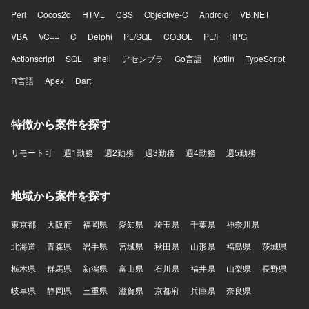
Perl
Cocos2d
HTML
CSS
Objective-C
Android
VB.NET
VBA
VC++
C
Delphi
PL/SQL
COBOL
PL/I
RPG
Actionscript
SQL
shell
アセンブラ
Go言語
Kotlin
TypeScript
R言語
Apex
Dart
特徴から案件を探す
リモート可
週1勤務
週2勤務
週3勤務
週4勤務
週5勤務
地域から案件を探す
東京都
大阪府
福岡県
愛知県
埼玉県
千葉県
神奈川県
北海道
青森県
岩手県
宮城県
秋田県
山形県
福島県
茨城県
栃木県
群馬県
新潟県
富山県
石川県
福井県
山梨県
長野県
岐阜県
静岡県
三重県
滋賀県
京都府
兵庫県
奈良県