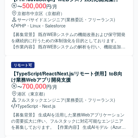
エンドの設計（テスト設計を含みます）、開発、テスト、
500,000
〜
円/月
リリースまで一貫してご担当いただきます。 あわせて、コ
京都市中京区（京都府）
ードレビューおよびテスト仕様書レビューを実施していた
サーバサイドエンジニア
(業務委託・フリーランス)
だきます。 非IT部門のビジネスユーザーと連携し、開発す
PHP
・
Linux
・
Salesforce
る機能の仕様策定を行っていただきます。 チケット管理を
通じた開発メンバーの進捗管理およびビジネスサイドへの
【募集背景】 既存WEBシステムの機能改善および保守開発
進捗報告もお任せいたします。 【求める人物像】 スピード
を継続的に行うための体制強化を目的としております。
よりも品質を重視して開発を進められる方を求めておりま
【作業内容】 既存WEBシステムの解析を行い、機能追加や
す。 チームメンバーやビジネスユーザーと積極的にコミュ
改修のためのプログラム開発および試験を実施していただ
ニケーションを取りながら、自律的に課題解決に取り組め
きます。詳細設計（モジュール設計）からプログラミン
る方が望ましいです。 【ポジションの魅力】 100ヵ国以上
グ、テストまで一連の工程をご担当いただきます。 【求め
リモート可
で利用される大規模なECサービスと、そのバックオフィス
る人物像】 自ら課題を把握し、主体的に開発を進められる
【TypeScript/React/Next.js/リモート併用】toB向
システムの開発に携わることで、グローバルなユーザーを
方を求めております。また、既存システムの解析や改修に
け業務Webアプリ開発支援
意識した機能改善やパフォーマンスチューニングの経験を
粘り強く取り組み、周囲とコミュニケーションを取りなが
700,000
〜
円/月
積むことができます。 バックエンドからフロントエンドま
ら柔軟に対応いただける方が望ましいです。 【ポジション
港区（東京都）
で幅広い領域に関わりつつ、仕様策定や進捗管理など上流
の魅力】 詳細設計からテストまで一連の工程に携わること
フルスタックエンジニア
(業務委託・フリーランス)
寄りの業務にもチャレンジしていただけます。 【開発環
ができるため、WEBシステム開発の実務経験を幅広く積む
TypeScript
・
Next.js
境】 PHP、Laravel、FuelPHP、JavaScript、TypeScript、
ことができます。既存システムの解析を通じて、既存コー
React.js、Vue.js、jQuery、MySQL、Redis、AWS、
ドの読解力や改善提案力を高めることができる環境です。
【募集背景】 生成AIを活用した業務Webアプリケーション
Backlog、Slack を用いた環境です。
【開発環境】 PHPおよびJavaScriptを用いたWEBシステム
の需要拡大に伴い、フルスタックに対応可能なエンジニア
開発環境上での作業となります。Linux環境上で開発を行っ
を募集しております。 【作業内容】 生成AIモデル（Azure
ていただきます。
OpenAI や Gemini など）を基盤とした非チャット形式の業