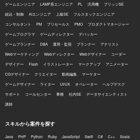
ゲームエンジニア
LAMP系エンジニア
PL
汎用機
ブリッジSE
組込・制御
AIエンジニア
上級SE
フルスタックエンジニア
コンサルタント
PM
プリセールス
PMO
プロダクトマネージャー
ゲームプログラマ
ゲームディレクター
デバッカー
ゲームプランナー
DBA
運用・監視
プランナー
アナリスト
Webマーケティング
Webディレクター
Webデザイナー
コーダー
デザイナー
Flash
イラストレーター
マークアップ
アニメーター
CGデザイナー
クリエイター
動画編集
マーケター
ゲームデザイナー
ライター
UI/UX
オペレーター
ヘルプデスク
サポート
コールセンター
事務
社内SE
データサイエンティスト
講師
スキルから案件を探す
Java
PHP
Python
Ruby
JavaScript
Swift
C#
C++
Scala