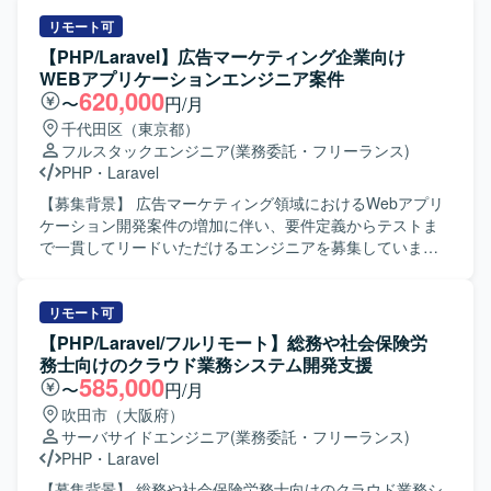
務Webアプリケーションの設計・開発・運用を一貫してご
担当いただきます。 多数のプリセットプロンプトを備えた
リモート可
Webアプリケーションに対して、お客様の業務特性に合わ
【PHP/Laravel】広告マーケティング企業向け
せたカスタマイズや機能拡張を行っていただきます。 お客
WEBアプリケーションエンジニア案件
様ごとに最適化したWebアプリケーションと自社独自開発
620,000
〜
円/月
プラグインの連携実装を行い、業務ニーズに即したソリュ
千代田区（東京都）
ーションを構築していただきます。 要件調整や技術スタッ
フルスタックエンジニア
(業務委託・フリーランス)
ク選定などの上流工程に参画し、仕様策定から実装、テス
PHP
・
Laravel
ト、リリース後の改善までを継続的に対応していただきま
す。 【求める人物像】 生成AI技術や最新のWeb技術への関
【募集背景】 広告マーケティング領域におけるWebアプリ
心が高く、自ら情報収集しながら主体的にキャッチアップ
ケーション開発案件の増加に伴い、要件定義からテストま
できる方を求めております。 顧客とのコミュニケーション
で一貫してリードいただけるエンジニアを募集していま
を通じて要望を正しく理解し、分かりやすく提案・説明す
す。 【作業内容】 クライアントの要件ヒアリングや折衝を
ることができる方を歓迎いたします。 バックエンドからフ
行い、要件定義・基本設計を担当していただきます。PHP
ロントエンドまで幅広く対応しつつ、チームメンバーと協
およびJavaScriptを用いたWebアプリケーションの開発・テ
リモート可
調しながら成果物の品質向上に取り組める方を想定してお
ストを行いながら、社内外の関係者と連携し、課題解決や
【PHP/Laravel/フルリモート】総務や社会保険労
ります。 【ポジションの魅力】 Azure OpenAI や Gemini
調整業務を進めていただきます。自社ローコード開発プラ
務士向けのクラウド業務システム開発支援
などの最先端生成AIモデルを活用したプロダクト開発に携
ットフォームの導入・カスタマイズ・運用支援を行い、プ
585,000
〜
円/月
わることで、実践的なAI活用スキルを身につけていただけ
ロジェクト進行に伴うリソース管理や成果物レビュー、品
吹田市（大阪府）
ます。 要件定義から運用まで一貫して関わることができる
質チェックまでをご担当いただきます。 【求める人物像】
サーバサイドエンジニア
(業務委託・フリーランス)
ため、フルスタックエンジニアとしての経験を幅広く積む
主体的にプロジェクトを推進し、顧客との対話を通じて課
PHP
・
Laravel
ことができます。 お客様ごとに異なる業務課題に向き合い
題を解決できるリーダーシップのある方を求めています。
ながら、独自プラグインとの組み合わせによる多様なソリ
高い技術力や自社プラットフォームを主体的に習得・発揮
【募集背景】 総務や社会保険労務士向けのクラウド業務シ