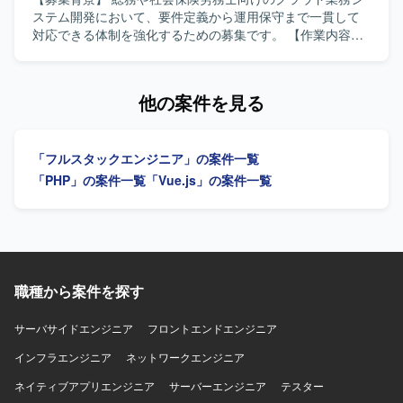
ューションを企画・実装できる環境です。 【開発環境】
し、メンバー育成に貢献できる方、若手メンバーと切磋琢
ステム開発において、要件定義から運用保守まで一貫して
TypeScript/React/Next.js を用いたフロントエンドと、
磨しながら組織と共に成長していきたい方にマッチするポ
対応できる体制を強化するための募集です。 【作業内容】
Python を用いたWebシステム開発を中心とした構成を想定
ジションです。 【ポジションの魅力】 要件定義からテスト
総務や社会保険労務士向けのクラウド業務システムに対
しております。 Microsoft Azure 上の Azure OpenAI や
まで一気通貫で携わることができるため、上流から下流ま
し、要件定義から基本設計、詳細設計、開発、テスト、運
Google Gemini などの生成AIモデルと連携するWebアプリ
で幅広い工程を経験できます。クライアントワークを通じ
用保守まで一連の工程をご担当いただきます。担当案件に
他の案件を見る
ケーション基盤を使用しております。
てビジネス理解を深めながら、ローコード開発プラットフ
おけるスケジュール管理やメンバー管理も行っていただ
ォームの導入・カスタマイズにも関われるため、新しい技
き、フレキシブルにSE、PG、管理業務を対応していただき
術・開発手法の習得機会も豊富です。メンバー育成やリソ
ます。チーム開発の一員として他メンバーと連携しながら
「フルスタックエンジニア」の案件一覧
ース管理にも関与できるため、PMとしてのキャリアとエン
業務システムの品質向上に取り組んでいただきます。 【求
ジニアとしての技術力を両立して伸ばしていただけます。
める人物像】 上流工程から運用保守まで幅広い工程に主体
「PHP」の案件一覧
「Vue.js」の案件一覧
【開発環境】 PHP（Laravel）、JavaScript、自社ローコー
的に関わっていただける方を求めています。担当案件の進
ド開発プラットフォームを用いたWebアプリケーション開
行状況を把握しながら、スケジュール管理やメンバー管理
発を行います。
を行える方や、チーム開発において周囲と円滑にコミュニ
ケーションを取りながら業務を進められる方にマッチした
ポジションです。 【ポジションの魅力】 要件定義から運用
保守まで、クラウド業務システム開発の全工程に関わるこ
職種から案件を探す
とができるため、上流から下流まで一貫した経験を積むこ
とができます。SE、PG、管理といった複数の役割を柔軟に
サーバサイドエンジニア
フロントエンドエンジニア
担うことで、技術スキルとマネジメントスキルの双方を磨
インフラエンジニア
いていただけます。 【開発環境】 PHPおよびLaravelを用
ネットワークエンジニア
いたWEB業務システム開発環境での作業となります。
ネイティブアプリエンジニア
サーバーエンジニア
テスター