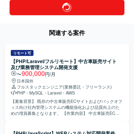
関連する案件
リモート可
【PHP/Laravel/フルリモート】中古車販売サイト
及び業務管理システム開発支援
900,000
〜
円/月
日本国外
フルスタックエンジニア
(業務委託・フリーランス)
PHP
・
MySQL
・
Laravel
・
AWS
【募集背景】 既存の中古車販売ECサイトおよびバックオフ
ィス向け社内管理システムの機能強化および品質向上のた
めの増員募集となります。 【作業内容】 中古車販売ECサ
イトおよび社内管理システムに対する追加機能開発、不具
合対応、パフォーマンスチューニング、マイグレーション
対応を行っていただきます。 バックエンドおよびフロント
【PHP/JavaScript】WEBシステム対応開発案件