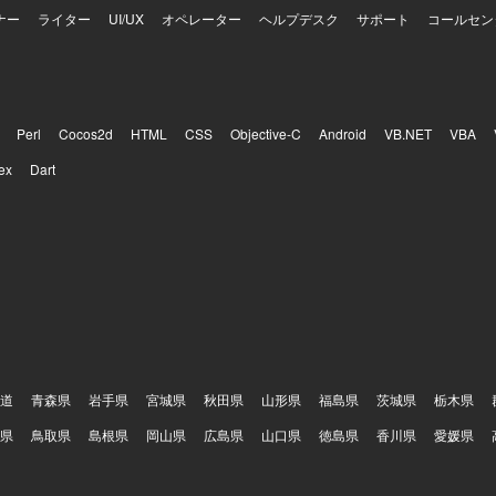
ナー
ライター
UI/UX
オペレーター
ヘルプデスク
サポート
コールセン
Perl
Cocos2d
HTML
CSS
Objective-C
Android
VB.NET
VBA
ex
Dart
道
青森県
岩手県
宮城県
秋田県
山形県
福島県
茨城県
栃木県
県
鳥取県
島根県
岡山県
広島県
山口県
徳島県
香川県
愛媛県