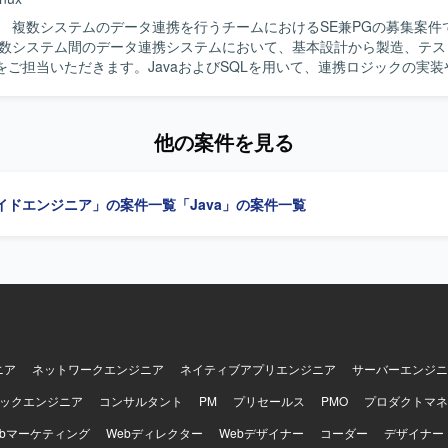
す。
 複数システムのデータ連携を行うチームにおけるSE兼PGの募集案件です
複数システム間のデータ連携システムにおいて、基本設計から製造、テス
をご担当いただきます。JavaおよびSQLを用いて、連携ロジックの実
製造、テストまで自走して対応できる方を
す。データ連携の特性を理解し、丁寧に検証しながら開発を進められる
他の案件を見る
むことができます。先々でPG等の増員が予定されており、長期的に継
【開発環境】 Java、SQL（PL/SQLやストアド）、Linux、
wser などを用いた開発環境です。
イドエンジニア」の案件一覧
「Java」の案件一覧
ニア
ネットワークエンジニア
ネイティブアプリエンジニア
サーバーエンジニ
ックエンジニア
コンサルタント
PM
プリセールス
PMO
プロダクトマネ
ebマーケティング
Webディレクター
Webデザイナー
コーダー
デザイナー