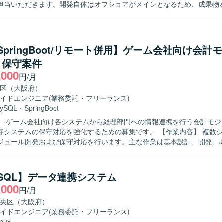
担当いただきます。開発自体はオフショアがメインとなるため、成果物
観点の整理、レビューなども行っていただきます。 【求める人物像】 設計から
一貫して主体的に対応できる方を求めております。オフショア開発メン
がら、仕様整理や品質観点を踏まえて粘り強く対応いただける方です。 【ポジ
】 大規模な生保システムの保守開発を通じて、業務知識と設計～テスト
a/SpringBoot/リモート併用】ゲーム会社向け会計
を積むことができます。オフショアとの協業を通じて、上流から下流ま
・保守案件
携わることができる環境です。 【開発環境】 JavaおよびSQLを用いた生
,000
システムの保守開発環境となります。
円/月
区（大阪府）
イドエンジニア
(業務委託・フリーランス)
ySQL
・
SpringBoot
】 ゲーム会社向け各システムから経理部門への情報連携を行う会計モジ
テムの保守対応を強化するための募集です。 【作業内容】 複数システムに対
ジュール開発および保守対応を行います。主な作業は基本設計、開発、JU
装、各種テスト対応となります。今後は要件定義や基本設計などの上流
像】 Webおよびバッチ処理の開発経験があり、自立し
めることができる方を求めています。将来的に要件定義や基本設計を主
a/SQL】データ連携システム
り、継続的に長期参画いただける方が望ましいです。 【ポジションの魅力】 ゲ
,000
円/月
けの会計モジュールという業務寄りの領域において、開発からテスト、
定義まで幅広い工程に関わることができます。複数システムを横断した
央区（大阪府）
きるため、業務知識と技術力の双方を高めていくことができます。 【開発環境】
イドエンジニア
(業務委託・フリーランス)
pringBoot、MySQLを用いたWebおよびバッチの開発環境です。JUnitを
inux