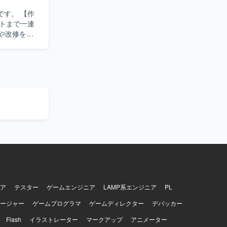
。 【作
トまで一連
装や改修を行
方が望まし
続しながらス
ア
テスター
ゲームエンジニア
LAMP系エンジニア
PL
ージャー
ゲームプログラマ
ゲームディレクター
デバッカー
Flash
イラストレーター
マークアップ
アニメーター