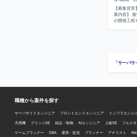
装も行いま
【募集背景】
業内容】 
の開発工程
っていただきます。 【求める人物像】 基本設計から
求めていま
いです。 【ポジションの魅力】 複数システムのデータ連携を扱うため、幅広いシステムとの連
携経験を積
キルアップが期待できる環境です。 
Biz/Bro
「サーバサ
職種から案件を探す
サーバサイドエンジニア
フロントエンドエンジニア
インフラエンジ
汎用機
ブリッジSE
組込・制御
AIエンジニア
上級SE
フルスタ
ゲームプランナー
DBA
運用・監視
プランナー
アナリスト
W