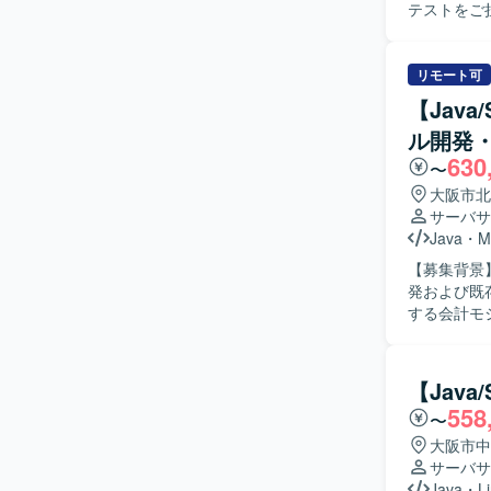
テストをご
た設計やテスト
テストまで
携を意識しな
リモート可
ョンの魅力
【Jav
の工程経験
ル開発
視点でシステム開発に
630
保向け基幹
〜
大阪市北
サーバサ
Java
・
M
【募集背景
発および既存シス
する会計モ
たテスト実
わっていただく予定です。 【求める人物
て開発を進
【Jav
ていく意欲があ
558
〜
ーム会社向
設計や要件
大阪市中
拡張を経験で
サーバサ
Java、S
Java
・
L