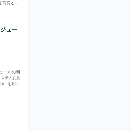
を前提とし
バーとの連
シ
までの一連
モジュー
での幅広い
ュールの開
nitを用い
工程にも携
体的に担っ
将来的には
保守および
用いたテスト実