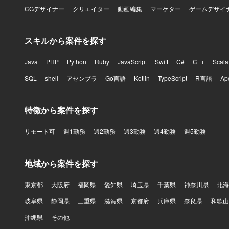
CGデザイナー
クリエイター
動画編集
マーケター
ゲームデザイ
スキルから案件を探す
Java
PHP
Python
Ruby
JavaScript
Swift
C#
C++
Scala
SQL
shell
アセンブラ
Go言語
Kotlin
TypeScript
R言語
Ap
特徴から案件を探す
リモート可
週1勤務
週2勤務
週3勤務
週4勤務
週5勤務
地域から案件を探す
東京都
大阪府
福岡県
愛知県
埼玉県
千葉県
神奈川県
北海
岐阜県
静岡県
三重県
滋賀県
京都府
兵庫県
奈良県
和歌山
沖縄県
その他