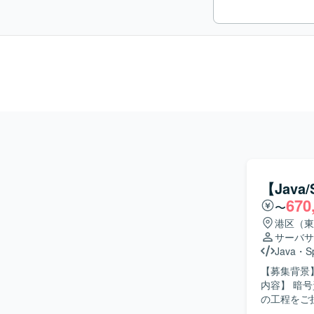
【Jav
670
〜
港区（東
サーバサ
Java
・
S
【募集背景】
内容】 暗
の工程をご
単体・結合テス