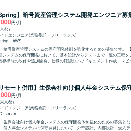
仕様を自らキャッチアップし、主体的に課題解決へ取り組める方を求め
滑にコミュニケーションを取りながら、品質と生産性の両立を意識して
a/Spring】暗号資産管理システム開発エンジニア募
の魅力】 暗号資産領域における金融システムの開発を
,000
円/月
メイン知識と技術スキルの両面を高めることができます。バックエンド
で幅広い技術に携わることができ、中長期的なキャリア形成にもつなが
京都）
イドエンジニア
(業務委託・フリーランス)
ション開発環境です。
pring
・
AWS
 暗号資産管理システムの保守開発体制を強化するための募集です。 【作業内容】
理システムの保守開発において、基本設計からテストまで一連の工程を
既存機能の改修や追加開発、仕様の確認およびドキュメント作成、レビ
像】 前向きに業務へ取り組み、キャッチアップや技術
的な方を求めています。関係者と円滑にコミュニケーションを取りなが
ションの魅力】 金融業界向け暗号資産管理システムの開発
とで、セキュリティや高信頼性が求められる領域での開発経験を積むこ
a/リモート併用】生保会社向け個人年金システム保
aを中心としたバックエンドからフロントエンドまで幅広い技術スタックに
,000
円/月
東京都）
イドエンジニア
(業務委託・フリーランス)
QLserver
】 生保会社向け個人年金システムの保守開発体制強化のための募集とな
】 個人年金システムの保守開発において、外部設計、内部設計、受入テ