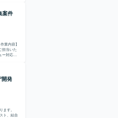
ています。
開発を進め
集案件
からフロン
るポジショ
ご担当いた
ュー対応な
ら、自律的
とができま
守開発
触れられま
ります。
スト、結合