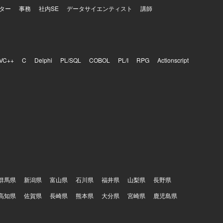
ター
事務
社内SE
データサイエンティスト
講師
VC++
C
Delphi
PL/SQL
COBOL
PL/I
RPG
Actionscript
群馬県
新潟県
富山県
石川県
福井県
山梨県
長野県
高知県
佐賀県
長崎県
熊本県
大分県
宮崎県
鹿児島県