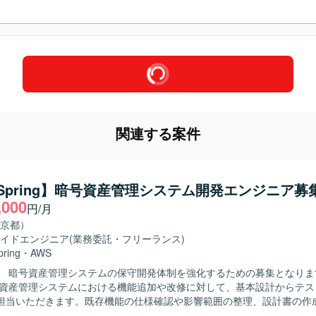
関連する案件
a/Spring】暗号資産管理システム開発エンジニア募
,000
円/月
京都）
イドエンジニア
(業務委託・フリーランス)
pring
・
AWS
 暗号資産管理システムの保守開発体制を強化するための募集となります。 
号資産管理システムにおける機能追加や改修に対して、基本設計からテス
担当いただきます。既存機能の仕様確認や影響範囲の整理、設計書の作
トの実施および不具合対応などを行っていただきます。 【求める人物像】 既存