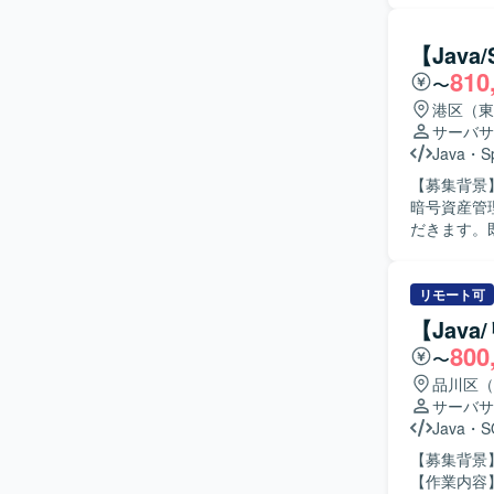
システムの
関係者と円
【Jav
られる方が望ましいです。 【ポジション
810
〜
通じて、ド
トエンドま
港区（東
ンです。 【開発環境】 Java、Spring、JavaScript、JSP、React.js、git、AWS 等を用いたWeb
サーバサ
アプリケー
Java
・
S
【募集背景】
暗号資産管
だきます。
どを行っていただきます。 【求める人物
向上に積極
に動ける方が望ましいです。 【ポジ
リモート可
に携わるこ
【Jav
す。Jav
800
〜
す。 【開発環境】 Java、Spring、Javascript、JSP、React.js、git、AWS 等を利用した環境で
す。
品川区（
サーバサ
Java
・
S
【募集背景
【作業内容