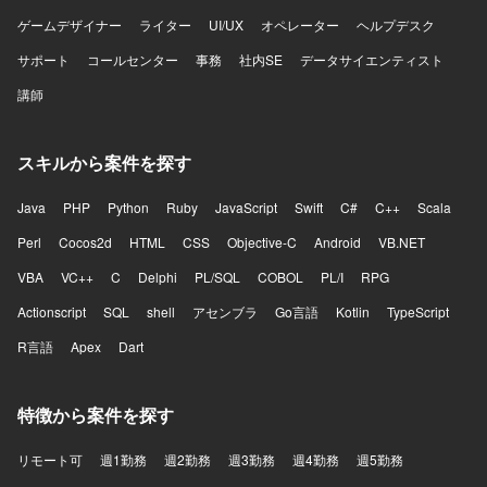
ゲームデザイナー
ライター
UI/UX
オペレーター
ヘルプデスク
サポート
コールセンター
事務
社内SE
データサイエンティスト
講師
スキルから案件を探す
Java
PHP
Python
Ruby
JavaScript
Swift
C#
C++
Scala
Perl
Cocos2d
HTML
CSS
Objective-C
Android
VB.NET
VBA
VC++
C
Delphi
PL/SQL
COBOL
PL/I
RPG
Actionscript
SQL
shell
アセンブラ
Go言語
Kotlin
TypeScript
R言語
Apex
Dart
特徴から案件を探す
リモート可
週1勤務
週2勤務
週3勤務
週4勤務
週5勤務