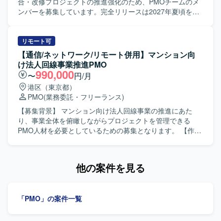
関係各所との調整業務も幅広く担っていただきます。 【求
合・改修プロジェクトの推進強化のため、PMOチームのメ
める人物像】 プロジェクト全体を俯瞰しながら、自走して
ンバーを募集しています。完全リリースは2027年夏頃を予
課題を発見し関係者を巻き込み推進できる方を求めており
定しています。 【作業内容】 満期管理システムに関する方
ます。事業企画やBPRに主体的に関わり、複数部門との調
式T領域において、進捗管理、顧客報告、進捗取り纏めなど
整を粘り強く行えるコミュニケーション力とドキュメンテ
のPMO業務をサブリードポジションとしてご担当いただき
リモート可
ーション力をお持ちの方が望ましいです。 【ポジションの
ます。プロジェクト関係者とのコミュニケーションを図り
【通信/ネットワーク/リモート併用】マンション向
魅力】 大規模なカード決済関連プロジェクトに社員代替と
ながら、課題やリスクの整理、進捗状況の可視化とレポー
け法人回線事業推進PMO
して深く関わることで、PMOとしての実行力と事業企画・
ティングなどを行っていただきます。 【求める人物像】 全
990,000
〜
円/月
BPRの両面でスキルを高めていただけるポジションです。
てが用意された環境ではなくても、自身で考えて主体的に
港区（東京都）
クレジット・決済領域における多様なステークホルダーと
動くことができる方を求めています。フットワークが軽
PMO
(業務委託・フリーランス)
の協業経験を積むことで、今後のキャリアに活きるマネジ
く、顧客や関係ベンダーとの会話や調整を前向きに行える
メント経験を得ることができます。 【開発環境】 基幹シス
方にマッチしやすい現場です。 【ポジションの魅力】 大規
【募集背景】 マンション向け法人回線事業の推進にあた
テムとしてERP／CRM／SFAなどの業務システム群を対象
模な損害保険会社のシステム統合・改修プロジェクトに
り、事業全体を俯瞰しながらプロジェクトを管理できる
としたプロジェクトとなります。
PMOとして参画できるため、長期的なPJマネジメント経験
PMO人材を必要としているための募集となります。 【作業
を積むことができます。PMOチームは比較的落ち着いた稼
内容】 マンション向け法人回線事業において、PMOとして
働となっており、波はありつつも安定した環境で経験を積
プロジェクト全体の進捗・品質・課題管理をご担当いただ
むことができます。 【開発環境】 Javaを用いた満期管理シ
きます。 具体的には、事業全体のスケジュール策定および
他の案件を見る
ステムの開発・改修プロジェクトにおけるPMOチーム内で
進捗管理、スケジュール表や営業提案書、クライアント向
の業務となります。
けサービス仕様書など各種資料の作成、納品に関する予実
管理、スポット発生時の顧客への営業提案同行・折衝対応
「PMO」の案件一覧
などを行っていただきます。 【求める人物像】 事業全体を
俯瞰しながら、客観的かつ第三者的な視点でプロジェクト
を管理できる方を求めております。関係各所との調整や顧