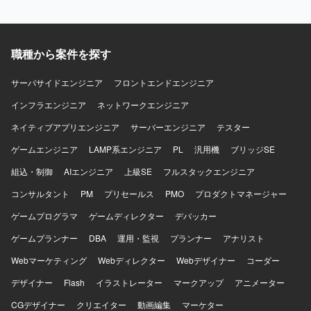
客折衝を円滑に進められるコミュニケーション力と、資料
作成をはじめとしたドキュメントワークをスピーディーか
つ正確に遂行できる方にマッチするポジションです。 【ポ
職種から案件を探す
ジションの魅力】 大規模な通信事業の推進にPMOとして関
わることで、事業全体の構造理解やプロジェクトマネジメ
ントスキルを高めることができます。経営層に近いレイヤ
サーバサイドエンジニア
フロントエンドエンジニア
ーとの折衝や提案の機会も多く、コンサルティング視点を
インフラエンジニア
ネットワークエンジニア
活かしながらキャリアの幅を広げていただけるポジション
です。 【開発環境】 固定通信サービスおよび集合住宅向け
ネイティブアプリエンジニア
サーバーエンジニア
テスター
通信・ネットワーク環境に関する各種サービス群を対象と
ゲームエンジニア
した事業推進となります。
LAMP系エンジニア
PL
汎用機
ブリッジSE
組込・制御
AIエンジニア
上級SE
フルスタックエンジニア
コンサルタント
PM
プリセールス
PMO
プロダクトマネージャー
ゲームプログラマ
ゲームディレクター
デバッカー
ゲームプランナー
DBA
運用・監視
プランナー
アナリスト
Webマーケティング
Webディレクター
Webデザイナー
コーダー
デザイナー
Flash
イラストレーター
マークアップ
アニメーター
CGデザイナー
クリエイター
動画編集
マーケター