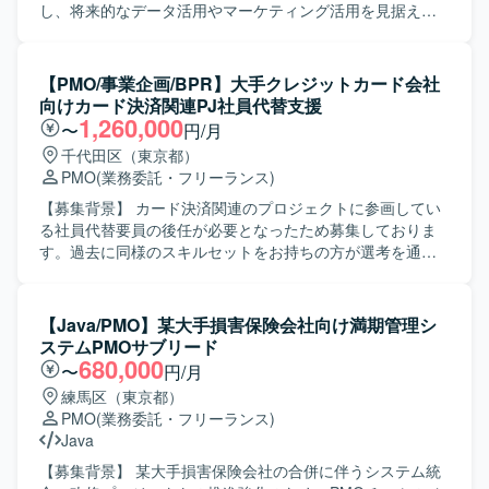
イプの方を歓迎いたします。 ベンダーや社内各部門との折
し、将来的なデータ活用やマーケティング活用を見据えた
衝・調整を円滑に行える高いコミュニケーション能力をお
システム導入を進めるためのプロジェクトになります。
持ちの方にマッチするポジションです。 【ポジションの魅
【作業内容】 発注サイドDX部門の立場で、アンケート基盤
力】 社内システムやアプリのバージョンアップを通じて、
導入プロジェクトの要件定義リードおよび導入推進を行っ
【PMO/事業企画/BPR】大手クレジットカード会社
業務効率化や事業成長に直結するプロジェクトに上流工程
ていただきます。 具体的には、顧客および業務部門との要
向けカード決済関連PJ社員代替支援
から関わることができます。 複数のステークホルダーと協
件整理、SaaSベンダーとの調整・コントロール、システム
1,260,000
〜
円/月
働しながら、要件整理から推進まで一貫して携わること
開発における課題管理・変更管理、各種資料作成などを担
千代田区（東京都）
で、ビジネス理解とプロジェクトマネジメントスキルの双
当していただきます。 【求める人物像】 関係者と円滑にコ
PMO
(業務委託・フリーランス)
方を高められる環境です。 【開発環境】 Webシステムおよ
ミュニケーションを取りながら、発注サイドの立場で主体
びスマートフォンアプリケーションを対象としたプロジェ
的にプロジェクトをリードしていただける方を求めていま
【募集背景】 カード決済関連のプロジェクトに参画してい
クト環境となります。
す。 【ポジションの魅力】 大手不動産デベロッパーのDX推
る社員代替要員の後任が必要となったため募集しておりま
進に直接関わり、アンケートデータの活用やマーケティン
す。過去に同様のスキルセットをお持ちの方が選考を通過
グ高度化を見据えた基盤構築に上流から携わることができ
しており、求める人物像が明確なポジションとなっており
ます。SaaS導入や顧客接点システムに関する経験を広げる
ます。 【作業内容】 カード決済関連プロジェクトにおい
ことができる環境です。 【開発環境】 アンケート基盤
て、社員代替としてPMOおよびプロジェクトマネジメント
【Java/PMO】某大手損害保険会社向け満期管理シ
SaaSおよび関連する顧客接点システム群を対象としたシス
実行支援をご担当いただきます。具体的には、プロジェク
ステムPMOサブリード
テム導入プロジェクトとなります。
ト計画の策定、進捗・課題・リスク・コミュニケーション
680,000
〜
円/月
管理を行っていただきます。また、基幹システム（ERP／
練馬区（東京都）
CRM／SFA）刷新における要件定義、業務可視化、導入推
PMO
(業務委託・フリーランス)
進および移行、UATの推進を実施していただきます。さら
Java
に、DXやCX向上、BPRの推進、事業企画・営業企画の検
討、決済代行部門やIT、CS、経理、法務、内部監査などの
【募集背景】 某大手損害保険会社の合併に伴うシステム統