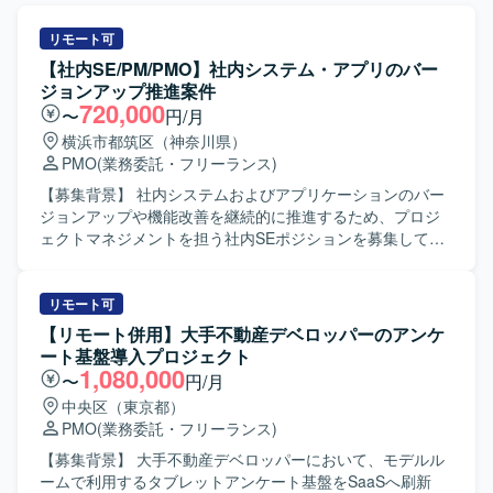
リモート可
【社内SE/PM/PMO】社内システム・アプリのバー
ジョンアップ推進案件
720,000
〜
円/月
横浜市都筑区（神奈川県）
PMO
(業務委託・フリーランス)
【募集背景】 社内システムおよびアプリケーションのバー
ジョンアップや機能改善を継続的に推進するため、プロジ
ェクトマネジメントを担う社内SEポジションを募集してお
ります。 【作業内容】 社内SEとして、業務部門とシステム
ベンダーの間に立ち、要件調整、課題管理、スケジュール
管理、リスク管理などプロジェクトマネジメント全般を担
リモート可
当して頂きます。 具体的には、RFIやRFPの作成、WBSの
【リモート併用】大手不動産デベロッパーのアンケ
作成・更新、進捗の可視化や課題・リスクの洗い出しおよ
ート基盤導入プロジェクト
び対策立案を行って頂きます。 また、プロジェクトメンバ
1,080,000
〜
円/月
ーとなる社内人員に対して、助言やフォローを行いなが
中央区（東京都）
ら、関係者を巻き込みつつプロジェクトを推進して頂きま
PMO
(業務委託・フリーランス)
す。 【求める人物像】 PJ推進のために5W1Hを明確に示
し、自ら考えて行動に移せる方を求めております。 指示待
【募集背景】 大手不動産デベロッパーにおいて、モデルル
ちではなく、リーダーとして主体的かつ前向きに動けるタ
ームで利用するタブレットアンケート基盤をSaaSへ刷新