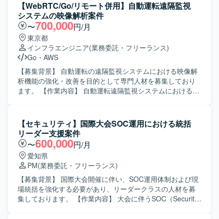
調整 ・スペックドリブン/コードドリブン開発支援 ・フロン
【WebRTC/Go/リモート併用】自動運転遠隔監視
トエンド理解（React/Next.js） ・生成AI活用経験（Claude
システムの映像解析案件
Code、GitHub Copilot） ・エンドツーエンド（E2E）テス
700,000
〜
円/月
ト（業務フロー、バックエンドとの連携、画面間連携、入
東京都
力チェック、相関チェック） ・UAT計画・顧客支援
インフラエンジニア
(業務委託・フリーランス)
Go
・
AWS
【募集背景】 自動運転の遠隔監視システムにおける映像解
析機能の強化・改善を目的として専門人材を募集しており
ます。 【作業内容】 自動運転遠隔監視システムにおける映
像データの解析業務を担当していただきます。映像伝達プ
ロトコルを用いたデバッグや、解析結果を踏まえた課題抽
出・改善検討などを行っていただきます。 【求める人物
【セキュリティ】国際大会SOC運用における統括
像】 自律的に業務を推進し、関係者と円滑にコミュニケー
リーダー支援案件
ションを取りながら問題解決に取り組んでいただける方を
600,000
〜
円/月
求めております。技術的な検証やデバッグ作業を粘り強く
愛知県
行っていただける方が望ましいです。 【ポジションの魅
PM
(業務委託・フリーランス)
力】 自動運転という先端領域の遠隔監視システムに携わる
ことで、映像解析や映像伝達プロトコルに関する高度な知
【募集背景】 国際大会開催に伴い、SOC運用体制および現
見を深めていただけます。今後の事業展開にもつながるシ
場統括を強化する必要があり、リーダークラスの人材を募
ステムの品質向上に直接貢献していただけるポジションで
集しております。 【作業内容】 大会に伴うSOC（Security
す。 【開発環境】 映像伝達プロトコルとしてSRTや
Operations Center）の運用業務に従事していただきます。
WebRTCを利用した環境での解析・デバッグを行っていた
具体的には、2人一組×4班の体制の中で現場を統括し、平常