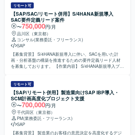
だきます。クラウド基盤としてAWS環境を利用するケース
時の業務概要の把握や技能習得、訓練実施を行っていただ
リモート可
もございます。
きます。また、大会期間中の24時間体制での運用におい
【SAP/SAC/リモート併用】S/4HANA新規導入
て、班のリーダーとして統括・指揮を行っていただきま
SAC要件定義リード案件
す。 【求める人物像】 セキュリティ分野への高い関心と責
750,000
〜
円/月
任感を持ち、チームメンバーと円滑にコミュニケーション
品川区（東京都）
を図りながら現場をリードできる方を求めております。状
コンサル
(業務委託・フリーランス)
況変化に柔軟に対応し、冷静に判断・行動できる方が望ま
SAP
しいです。 【ポジションの魅力】 国際大会という大規模イ
ベントにおいて、SOC運用の中核として現場統括に関わる
【募集背景】 S/4HANA新規導入に伴い、SACを用いた計
ことができるポジションです。セキュリティオペレーショ
画・分析基盤の構築を推進するための要件定義リード人材
ンにおける実践的な経験を積むとともに、統括リーダーと
を募集しております。 【作業内容】 S/4HANA新規導入プロ
してのマネジメントスキルを高めることができます。 【開
ジェクトにおいて、SAC（特にPlanning機能）を用いた要
発環境】 セキュリティ監視ツールや各種ログ監視システム
件定義を担当していただきます。固定資産や投資案件の原
など、SOC運用に必要なシステム群を利用して業務を行っ
価償却シミュレーション、燃油価格変動を加味したシミュ
リモート可
ていただきます。
レーションなどのニーズを整理し、業務部門と連携しなが
【SAP/リモート併用】製造業向けSAP IBP導入・
ら要件を具体化していただきます。予算策定から分析まで
SCM計画高度化プロジェクト支援
の業務プロセスを踏まえ、システム化方針や要件の取りま
700,000
〜
円/月
とめをリードしていただきます。 【求める人物像】 業務部
千代田区（東京都）
門との対話を通じて課題や要望を引き出し、SACを活用し
PM
(業務委託・フリーランス)
た最適な解決策を整理できる方を求めております。数値シ
SAP
ミュレーションや予算策定プロセスに興味を持ち、自ら主
体的に提案・推進できる方が望ましいです。 【ポジション
【募集背景】 製造業のお客様の意思決定を高度化するデジ