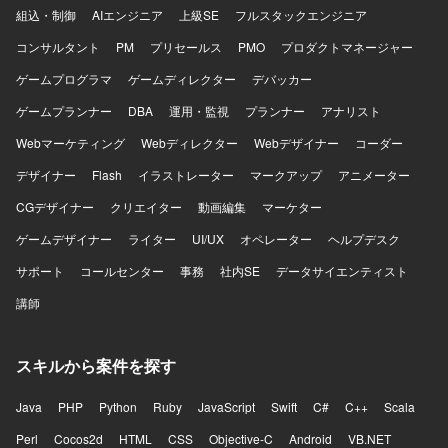
組込・制御
AIエンジニア
上級SE
フルスタックエンジニア
コンサルタント
PM
プリセールス
PMO
プロダクトマネージャー
ゲームプログラマ
ゲームディレクター
デバッカー
ゲームプランナー
DBA
運用・監視
プランナー
アナリスト
Webマーケティング
Webディレクター
Webデザイナー
コーダー
デザイナー
Flash
イラストレーター
マークアップ
アニメーター
CGデザイナー
クリエイター
動画編集
マーケター
ゲームデザイナー
ライター
UI/UX
オペレーター
ヘルプデスク
サポート
コールセンター
事務
社内SE
データサイエンティスト
講師
スキルから案件を探す
Java
PHP
Python
Ruby
JavaScript
Swift
C#
C++
Scala
Perl
Cocos2d
HTML
CSS
Objective-C
Android
VB.NET