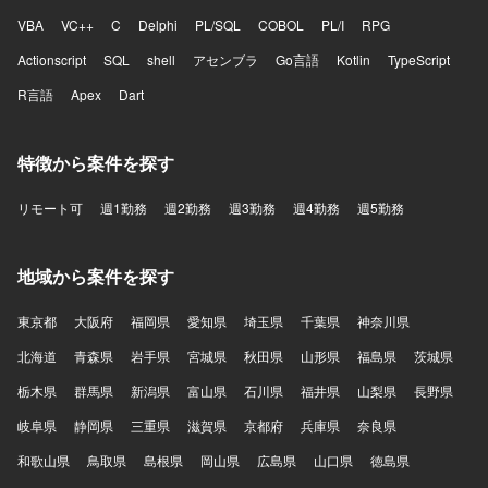
VBA
VC++
C
Delphi
PL/SQL
COBOL
PL/I
RPG
Actionscript
SQL
shell
アセンブラ
Go言語
Kotlin
TypeScript
R言語
Apex
Dart
特徴から案件を探す
リモート可
週1勤務
週2勤務
週3勤務
週4勤務
週5勤務
地域から案件を探す
東京都
大阪府
福岡県
愛知県
埼玉県
千葉県
神奈川県
北海道
青森県
岩手県
宮城県
秋田県
山形県
福島県
茨城県
栃木県
群馬県
新潟県
富山県
石川県
福井県
山梨県
長野県
岐阜県
静岡県
三重県
滋賀県
京都府
兵庫県
奈良県
和歌山県
鳥取県
島根県
岡山県
広島県
山口県
徳島県