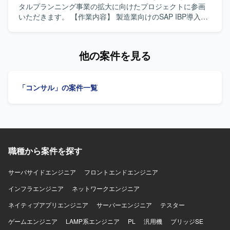
の魅力】 S/4HANA新規導入の初期フェーズから参画し、
タルプランニング事業の拡大に向けたプロジェクトに参画
SACを用いた計画・分析領域の全体設計に関わることがで
いただきます。 【作業内容】 製造業向けのSAP IBP導入お
きます。顧客の経営・事業に直結するシミュレーション要
よびサプライチェーン計画高度化プロジェクトにおいて、
件に携わることで、高い業務理解とコンサルティングスキ
生産管理や生産計画領域のシステム導入支援を行っていた
ルを磨くことができます。 【開発環境】 S/4HANAおよび
だきます。組立またはプロセス製造業におけるサプライチ
他の案件を見る
SACを中心としたSAPソリューション群を利用した環境と
ェーン計画(PSI)業務を踏まえ、要件整理や計画プロセスの
なります。
高度化に向けた支援を実施いただきます。プロジェクトの
推進や関係者との調整を通じて、計画業務の高度化を図っ
「コンサル」の案件一覧
ていただきます。 【求める人物像】 生産管理または生産計
画に関する深い業務理解をお持ちで、自ら主体的にプロジ
ェクトを推進いただける方を求めています。関係者と円滑
にコミュニケーションを取りながら、課題を整理し解決に
導ける方にご参画いただきたいです。 【ポジションの魅
力】 製造業のサプライチェーン計画領域において、最新の
職種から案件を探す
計画ソリューションを活用しながら、意思決定高度化に直
接貢献できるプロジェクトになります。生産系に強い知見
を生かしつつ、デジタルプランニング事業の中心で経験を
サーバサイドエンジニア
フロントエンドエンジニア
積んでいただけます。 【開発環境】 SAP IBPおよびサプラ
インフラエンジニア
ネットワークエンジニア
イチェーン計画関連ツールを用いた環境で作業していただ
きます。
ネイティブアプリエンジニア
サーバーエンジニア
テスター
ゲームエンジニア
LAMP系エンジニア
PL
汎用機
ブリッジSE