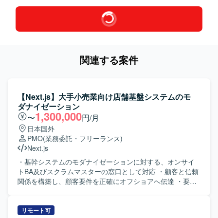
関連する案件
【Next.js】大手小売業向け店舗基盤システムのモ
ダナイゼーション
1,300,000
〜
円/月
日本国外
PMO
(業務委託・フリーランス)
Next.js
・基幹システムのモダナイゼーションに対する、オンサイ
トBA及びスクラムマスターの窓口として対応 ・顧客と信頼
関係を構築し、顧客要件を正確にオフショアへ伝達 ・要件
定義・分析・ドキュメンテーション（エンタープライズ品
質） ・スケジュール、リスク、課題管理 ・ステークホルダ
ーとのコミュニケーション ・オンサイト/オフショア連携・
リモート可