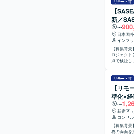
議やレビューの運営
リモート可
における要
ニケーショ
【SAS
クやプロダ
ルダーと調
きます。
新／SA
します。 【ポジションの魅力】 損害保険の団体領域におけるオンラインシステムに深く関わる
900
ことで、業
〜
ながら、上流
日本国外
境】 WE
インフラ
す。
【募集背景
ロジェクト
点で検証し、
通信会社か
ト、実現性
の検討も行
リモート可
義書が未整
【リモ
の外部設計から詳
準化×
成ができ、
1,2
ニケーショ
〜
に進めていただける方です。 【ポジシ
新宿区（
上流から深
コンサル
ードできる
【募集背景
トワークア
務の両面を担える人材を募
キルを高めていただけます。 【開発環境】