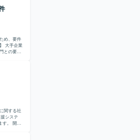
件
ため、要件
門との要件
ト推進を支
どのドキュ
論点整理、
わってこら
分かりやす
当者など多
発側へ適切
に関する社
の双方に近
、システム
す。 開発
く場合は、
ます。 ビ
ロジェクト
。 各種会