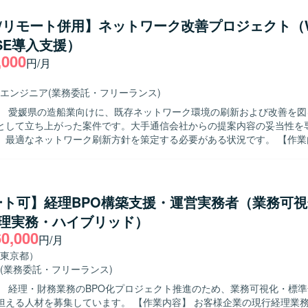
支援にも携わっていただきます。 【求める人物像】 関係者と円滑にコミュ
件定義および設計工程を中心とした環境での業務となります。具体的な
ンを取りながら主体的に業務を推進できる方を求めております。 複数の
E/リモート併用】ネットワーク改善プロジェクト（
クト環境は、既存の基幹システムと連携した形での検討・レビューを行
整しながらプロジェクトを前に進めていくことに前向きに取り組める方
SE導入支援）
,000
務知識とITスキルの双方を高めていただけます。 開発会社やビジネス部
円/月
工程やマネジメント寄りの経験を積むことができるポジションです。 【開発環
Bサーバシステム（オンプレミス）を中心としたシステム環境に携わって
エンジニア
(業務委託・フリーランス)
】 愛媛県の造船業向けに、既存ネットワーク環境の刷新および改善を図
として立ち上がった案件です。大手通信会社からの提案内容の妥当性を
最適なネットワーク刷新方針を策定する必要がある状況です。 【作業内容】 大手
ら提示されているCato SASEを用いたネットワーク切替提案について
などの観点からレビューを実施していただきます。その上で、必要に応
い、最適なネットワーク刷新方針をご提言いただきます。また、RFPお
備であるため、先方事務局と連携しながらこれらのドキュメントを策定
ート可】経理BPO構築支援・運営実務者（業務可
細設計まで一貫してご支援いただきます。 【求める人物像】 論理的な資料作
経理実務・ハイブリッド）
主体的にタスクを推進していける方を求めています。ステークホルダー
60,000
ンを円滑に行いながら、関係者を巻き込みつつネットワーク刷新プロジ
円/月
ョンの魅力】 SASEを活用したWAN刷新プロジェクトに
東京都）
く関わることができ、提案評価から方針策定、要件定義、設計まで一連
(業務委託・フリーランス)
ポジションです。特定ベンダーの提案に依存しない中立的な立場から、
】 経理・財務業務のBPO化プロジェクト推進のため、業務可視化・標
ーキテクチャを検討できるため、上流コンサルティングおよびネットワ
集しています。 【作業内容】 お客様企業の現行経理業務をヒアリン
 Cato SASEを中心としたSASEソリューションおよ