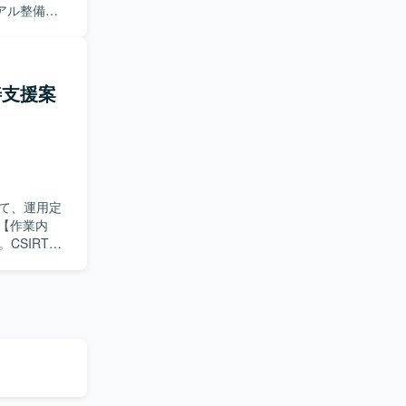
アル整備を
分析、委託
育成、品質
票処理、支
成、申請・
善支援案
化に主体的
り、調整・
育成や品質
シ
わることがで
て、運用定
BPO管理
ジションで
CSIRT／
机上訓練当
善アクショ
の検討および
。机上訓練
も伴走でき
ることがで