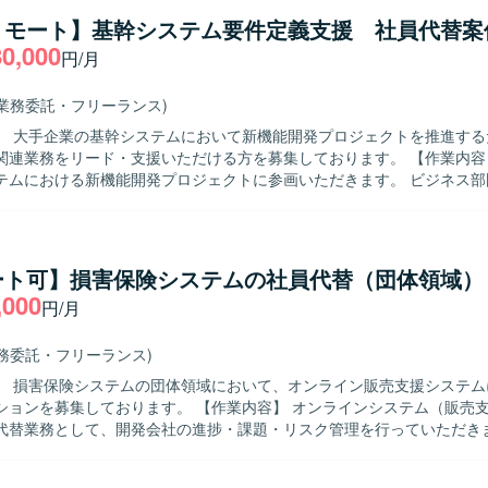
リモート】基幹システム要件定義支援 社員代替案
80,000
円/月
(業務委託・フリーランス)
】 大手企業の基幹システムにおいて新機能開発プロジェクトを推進する
業務をリード・支援いただける方を募集しております。 【作業内容】 大手企業
テムにおける新機能開発プロジェクトに参画いただきます。 ビジネス部
システムとの仕様調整を行いながら、要件定義工程を中心にプロジェク
だきます。 各種設計書レビューに向けた検討や、要件定義書・設計書な
・レビューもご担当いただきます。 また、会議のファシリテーションや
を主体的に進めていただきます。 【求める人物像】 システム開発の上流工
ート可】損害保険システムの社員代替（団体領域）
持ち、開発経験を背景に要件定義・設計・開発寄りの実務に継続して関
,000
円/月
めております。 論理的思考力をもとに課題や論点を構造化し、関係者へ
る方を歓迎いたします。 ビジネス部門やベンダー、社内外のシステム担
クホルダーと円滑にコミュニケーションを取りながら、要望を整理し開
業務委託・フリーランス)
います。 【ポジションの魅力】 大手企業の基幹システムにおける
】 損害保険システムの団体領域において、オンライン販売支援システム
プロジェクトに上流工程から関わることができ、ビジネス部門と開発側
ております。 【作業内容】 オンラインシステム（販売支援システ
値提供できるポジションです。 要件定義や設計、各種レビューを通じて
代替業務として、開発会社の進捗・課題・リスク管理を行っていただきま
理解や業務知見を深めることができます。 リーダー枠として参画いただ
物レビューや、他部門との各種調整および取りまとめを実施していただき
仕様調整をリードしながら、開発メンバーとの技術的な対話を通じてプ
との要件調整や、各種調査および問い合わせ対応を担当していただきます
できます。 【開発環境】 基幹システムの新機能開発プロジェクト