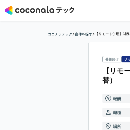
>
>
【リモート併用】財務
ココナラテック
案件を探す
リ
募集終了
【リモ
替）
報酬
職種
場所