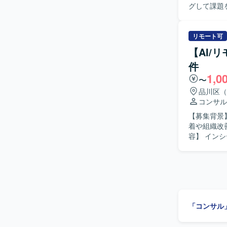
グして課題
びWANネ
行っていた
化設計を支
管理、業務
リモート可
払処理、入
【AI/
承認業務、マス
件
務の知見を
1,0
に取り組め
〜
折衝を進め
品川区（
管理にも関心
コンサル
ョンの魅力
【募集背景
き、業務可
着や組織改善
者やオペレ
容】 イン
す。 【開発環境】 Excelなどのオフィスツールを用いた業務整理・分析およびドキュメント作
SOCを踏
成を行いま
日のファシ
ンの整理を
提案も実施していただきます。 【
の企画・推
等の限定的
「コンサル
る方ですと望ましいです。 【ポジション
案、机上訓