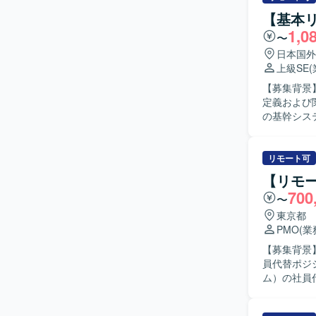
【基本
1,0
〜
日本国外
上級SE
【募集背景
定義および関連
の基幹シス
整理や関係
援していた
メント作成
リモート可
関係者間の合意形成
【リモ
程に強みを
700
〜
れた方を求
く説明でき
東京都
様なステー
PMO
(
に落とし込める方を想定して
【募集背景
新機能開発
員代替ポジションを募集し
い立場で価
ム）の社員
全体の構造
会社の成果
要件定義や
ジネス部門
を推進する経験を積むことが