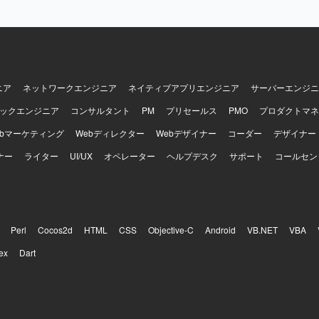
IRT／SOCを踏まえたフロー改善やAI活用によるログ要約・分析支援・
案を通じて、セキュリティ運用や組織改善に幅広く携わることができます。 
I活用によるログ要約や分析支援、SOAR連携等の検討を行う環境でご対応
ニア
ネットワークエンジニア
ネイティブアプリエンジニア
サーバーエンジニ
ックエンジニア
コンサルタント
PM
プリセールス
PMO
プロダクトマネ
ebマーケティング
Webディレクター
Webデザイナー
コーダー
デザイナー
ナー
ライター
UI/UX
オペレーター
ヘルプデスク
サポート
コールセン
Perl
Cocos2d
HTML
CSS
Objective-C
Android
VB.NET
VBA
ex
Dart