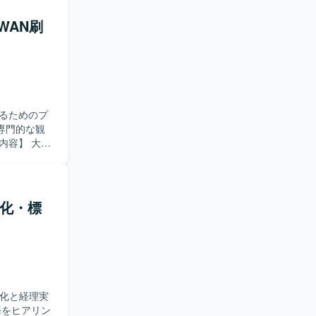
技術スタッ
ステークホ
WAN刷
っていただ
を歓迎いた
門と連携し
いただきま
るためのプ
専門的な観
、構成、コス
じて代替案
よび要件定
し、その後
視化・標
とのコミュ
ェクトを前
の工程をリ
最適なネッ
準化と経理実
ーク設計ス