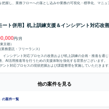
を把握し、業務フローへの落とし込みや業務の可視化・標準化、マニュ
ットワーク環境を対象とした検討・設計を行います。
だきます。BPO管理者と連携し、BPO対象業務の選定、運用設計、工数
援していただきます。運営開始後は、経理実務と並行してオペレーター
改善活動にも従事していただきます。対象業務としては、経費精算、伝
出金確認、売掛・買掛管理、債権債務管理、残高照合、各種レポート作
リモート併用】机上訓練支援＆インシデント対応改
タ管理などの経理・財務関連業務を想定しています。 【求める人物像】 経理実
持ちながら、業務フロー作成やマニュアル整備など業務の可視化・標準
00,000
る方を求めています。社内外の関係者と円滑にコミュニケーションを取
円/月
ながら業務改善に前向きに取り組める方が望ましいです。オペレーター
東京都）
を持ち、チームと協調して業務を推進していただける方を歓迎します。 【ポジ
(業務委託・フリーランス)
】 経理・財務領域におけるBPO構築から運営まで一連のプロセスに関
】 インシデント対応プロセスの改善および机上訓練の企画・推進を通じ
視化・標準化のスキルと経理実務スキルの両方を高めることができます。
、AI活用推進等を行うための支援体制を強化する背景がございます。 【作業内
ーターと連携しながら、現場の業務改善や品質向上に直接貢献できるポ
シデント対応プロセスの現状把握および課題整理を実施していただきます。
まえた対応フローの改善提案を行っていただきます。関係部門との調整や
す。
リテーションを担当していただきます。訓練結果の評価や課題抽出、改
行っていただきます。AI活用によるログ要約や分析支援、SOAR連携等
他の案件を見る
求める人物像】 インシデント対応プロセスの改善や机上訓練
進を、関係者を巻き込みながら主体的に進められる方を求めております
な支援に留まらず、必要に応じて運用定着や組織改善、AI活用推進等に
」の案件一覧
の魅力】 インシデント対応プロセスの上流から改善提
練の企画・推進、評価・改善アクション整理まで一連のサイクルに関わ