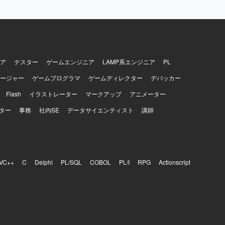
SOAR連携等
【開発
いただきま
ア
テスター
ゲームエンジニア
LAMP系エンジニア
PL
ージャー
ゲームプログラマ
ゲームディレクター
デバッカー
Flash
イラストレーター
マークアップ
アニメーター
ター
事務
社内SE
データサイエンティスト
講師
VC++
C
Delphi
PL/SQL
COBOL
PL/I
RPG
Actionscript