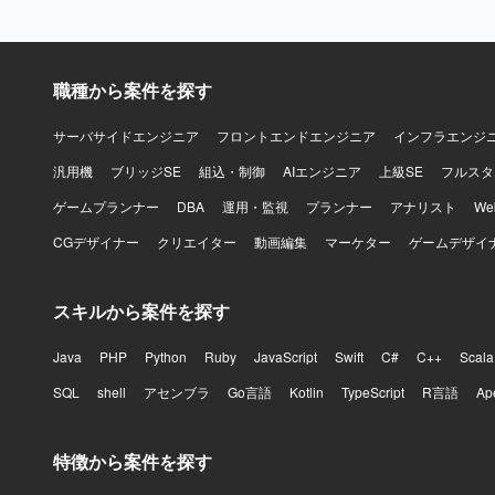
きます。CS
の検討・提
環境】 A
す。
職種から案件を探す
サーバサイドエンジニア
フロントエンドエンジニア
インフラエンジ
汎用機
ブリッジSE
組込・制御
AIエンジニア
上級SE
フルスタ
ゲームプランナー
DBA
運用・監視
プランナー
アナリスト
W
CGデザイナー
クリエイター
動画編集
マーケター
ゲームデザイ
スキルから案件を探す
Java
PHP
Python
Ruby
JavaScript
Swift
C#
C++
Scala
SQL
shell
アセンブラ
Go言語
Kotlin
TypeScript
R言語
Ap
特徴から案件を探す