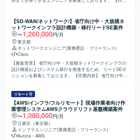
用まで主導できるエンジニアを募集しております。 【作業
さらに、音声認識システム担当ベンダーや業務アプリベン
内容】 自動運転サービスに必要なシステムの開発やサービ
ダーとの仕様・設定値の調整、構築タイミングの調整とい
ス提供を支えるインフラ基盤の設計・構築・運用を担当し
ったマルチベンダー間の調整業務も担っていただきます。
ていただきます。 サービス立ち上げの初期フェーズから参
【SD-WAN/ネットワーク/】省庁向け中・大規模ネ
エンド側メンバーと共同で作業を進め、スケジュール管理
画し、アーキテクト設計や基本設計（主にセキュリティや
ットワークインフラ設計構築・移行リードSE案件
や技術的な支援、若手メンバーへの教育も行っていただき
可観測性などの非機能要件）を実施していただきます。 そ
1,260,000
〜
円/月
ます。要件定義工程の結果を踏まえ、基本設計から試験ま
の後はインフラエンジニア/SREとして、環境の構築および
東京都
で一連の工程を推進していただく想定です。 【求める人物
最適化を主導していただきます。 具体的には、開発および
ネットワークエンジニア
(業務委託・フリーランス)
像】 マルチクラウド環境におけるネットワーク設計・構築
サービス提供基盤のアーキテクト設計や基本設計、DevOps
Cisco
に主体的に取り組み、要件整理から試験までを自走して推
環境の設計・構築、SREとして環境の自動化や最適化など
進できる方を求めております。複数の関係者と協調しなが
を行っていただきます。 【求める人物像】 自ら主体的にサ
【募集背景】 省庁向け中・大規模ネットワークインフラの
ら、状況に応じて柔軟にコミュニケーションを取り、タス
ービス基盤づくりに取り組み、非機能要件を意識した設
設計構築およびシステム移行を推進するため、リードSEポ
クの優先度付けや進行管理を行える方です。若手メンバー
計・改善ができる方を求めております。 長期的なサービス
ジションを募集しております。 【作業内容】 省庁向け中・
に対して技術面でのフォローや教育を行うことに意欲のあ
展開を見据え、チームと協調しながら継続的な改善に取り
大規模ネットワーク（SD-WAN等を含む）の設計・構築お
る方を歓迎いたします。 【ポジションの魅力】 生成AIと音
組める方が望ましいです。 【ポジションの魅力】 サービス
よび移行計画の策定を行っていただきます。クライアント
声認識を連携させた先進的なシステムの基盤構築に携わる
として安全かつ継続的に運用するための基盤づくりに深く
である省庁の管理者および利用者向けに説明資料を作成
リモート可
ことができ、マルチクラウド間ネットワークや非機能要件
関わることができます。 スモールスタートから5年スパンで
し、対面での技術説明や合意形成を実施していただきま
【AWS/インフラ/フルリモート】現場作業者向け作
設計など、インフラ領域における幅広い経験を積むことが
の大規模展開を見据えたプロジェクトであり、立ち上げフ
す。業務システムや基幹システム（クラウド/オンプレミ
業管理システムAWSクラウドリフト基盤構築案件
できます。要件整理から設計・構築・試験まで一貫して関
ェーズから仕様検討やアーキテクチャ設計に関与できま
ス）の移行におけるフロント対応および推進、ベンダーや
1,080,000
〜
円/月
われるため、上流から下流までのスキルを強化できる環境
す。 移動支援や地域交通の維持、ドライバー不足などの社
関連部署など各ステークホルダーとの利害調整・折衝業務
江東区（東京都）
です。エンド側メンバーとの協働を通じて、技術だけでな
会課題の解決に直結する社会インフラ領域に挑戦できる点
も担当していただきます。また、プロジェクトにおけるリ
インフラエンジニア
(業務委託・フリーランス)
くマネジメントや教育の経験も得られます。 【開発環境】
も大きな魅力です。 【開発環境】 クラウド：AWS または
ーダー/サブリーダーとしてタスク管理や進捗管理も行って
Aurora
・
AWS
AWS上の音声認識システム基盤とAzure上の生成AI基盤
GCP 基盤：EKS + マネージドサービス 言語：Go / React な
いただきます。 【求める人物像】 技術的な専門性に加え、