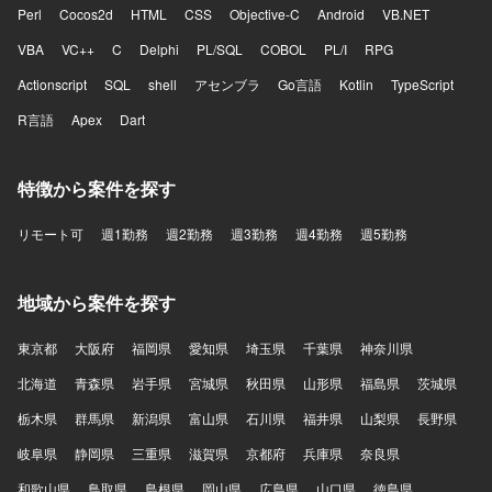
Perl
Cocos2d
HTML
CSS
Objective-C
Android
VB.NET
CloudWatch、SNS、SQS、SES、EventBridge）、
Terraform、AWS CDK、GitHub Actions、CodePipeline、
VBA
VC++
C
Delphi
PL/SQL
COBOL
PL/I
RPG
OneLoginによるSSO連携、SAML/OIDCによる認証連携な
Actionscript
どの環境で作業いただきます。
SQL
shell
アセンブラ
Go言語
Kotlin
TypeScript
R言語
Apex
Dart
特徴から案件を探す
リモート可
週1勤務
週2勤務
週3勤務
週4勤務
週5勤務
地域から案件を探す
東京都
大阪府
福岡県
愛知県
埼玉県
千葉県
神奈川県
北海道
青森県
岩手県
宮城県
秋田県
山形県
福島県
茨城県
栃木県
群馬県
新潟県
富山県
石川県
福井県
山梨県
長野県
岐阜県
静岡県
三重県
滋賀県
京都府
兵庫県
奈良県
和歌山県
鳥取県
島根県
岡山県
広島県
山口県
徳島県