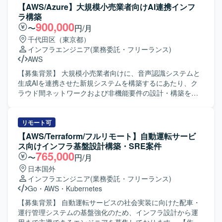
会社システムとの接続妥当性確認、ネットワークや認証、
【AWS/Azure】大規模小売業者向けAI連携インフ
鍵管理等の基盤観点での確認、リスクや懸念点、推奨事項
ラ構築
の整理を実施していただきます。また、レビュー資料や説
900,000
〜
円/月
明資料などのドキュメント作成、および顧客や関係部門と
千代田区（東京都）
の調整・説明対応もご担当いただきます。 【求める人物
インフラエンジニア
(業務委託・フリーランス)
像】 インフラ基盤全体を理解し、技術的な観点からリスク
AWS
や懸念点を整理できる方を求めております。関係者と調整
しながら、一人称で資料作成や説明対応ができ、ITに詳し
【募集背景】 大規模小売業者向けに、音声認識システムと
くない関係者に対してもリスクや推奨事項を分かりやすく
生成AIを連携させた新規システムを構築するにあたり、ク
説明できる方を想定しております。AWS経験が浅い場合で
ラウド間ネットワークおよび非機能要件の設計・構築をリ
も、既存のインフラ経験を活かしてキャッチアップできる
ードできるインフラエンジニアを募集しております。 【作
方を歓迎いたします。 【ポジションの魅力】 DX基盤におけ
業内容】 音声認識システムから生成AI基盤へのリアルタイ
るインフラ上流工程に深く関わることができ、クラウド基
ム連携を実現するためのインフラ基盤構築をご担当いただ
リモート可
盤SEや技術調整SEとしての経験を積むことができます。構
きます。AWS上の音声認識システムからAzure上の生成AIサ
【AWS/Terraform/フルリモート】自動運転サービ
築作業だけでなく、要件定義や技術評価、関係者調整など
ービスへ音声データを連携するため、マルチクラウド間ネ
ス向けインフラ基盤設計構築・SRE案件
上流寄りの業務を通じて、インフラアーキテクチャやセキ
ットワーク連携の設計・構築を実施していただきます。具
765,000
〜
円/月
ュリティ、非機能要件に関する知見を広く深く身につけて
体的には、AWS側でのNLB構築とルーティング設計、Azure
日本国外
いただけます。 【開発環境】 AWSクラウド基盤を中心とし
側でのサブスクリプションおよびネットワーク、Azure
インフラエンジニア
(業務委託・フリーランス)
たインフラ環境となります。ネットワーク、認証、鍵管理
OpenAIサービスの構築、Private EndpointおよびPrivateLink
Go
・
AWS
・
Kubernetes
などの基盤セキュリティや、外部システムとの接続を含む
の設定などを行っていただきます。また、ルーティングや
構成評価に携わっていただきます。
DNS、セキュリティ関連の設定を含む非機能要件の設計・
【募集背景】 自動運転サービスの社会実装に向けた配車・
構築や、統合基盤標準に基づく監視・セキュリティ設定、
運行管理システムの基盤強化のため、インフラ設計から運
エージェントインストールなども実施していただきます。