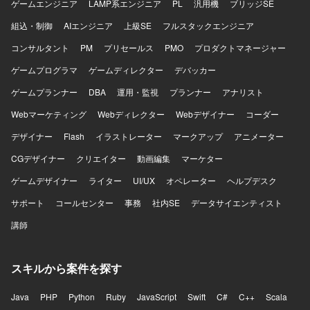
ゲームエンジニア
ア、権限、コスト監視などの運用設計も行っていただきま
LAMP系エンジニア
PL
汎用機
ブリッジSE
す。 【求める人物像】 非機能要件から設計、IaC実装、運
組込・制御
AIエンジニア
上級SE
フルスタックエンジニア
用設計まで一人で完結できる自走力をお持ちの方を求めて
おります。セキュリティ、可用性、コストのトレードオフ
コンサルタント
PM
プリセールス
PMO
プロダクトマネージャー
を判断できる設計センスをお持ちで、顧客や開発、運用の
ゲームプログラマ
ゲームディレクター
デバッカー
間を橋渡しできるコミュニケーション力を発揮いただける
方を想定しております。オンプレミス資産の制約を理解し
ゲームプランナー
DBA
運用・監視
プランナー
アナリスト
つつ、AWSマネージドサービスへ適切に置き換える設計判
Webマーケティング
断力をお持ちの方にマッチするポジションです。 【ポジシ
Webディレクター
Webデザイナー
コーダー
ョンの魅力】 大手鉄道会社向けの高可用性かつ高セキュリ
デザイナー
Flash
イラストレーター
マークアップ
アニメーター
ティが求められる基盤を、AWSマネージドサービスを中心
にゼロから設計し構築していく経験を積むことができま
CGデザイナー
クリエイター
動画編集
マーケター
す。非機能要件定義から設計、IaC実装、運用設計まで幅広
ゲームデザイナー
ライター
UI/UX
オペレーター
ヘルプデスク
い工程に関与できるため、クラウドアーキテクトとしての
スキルを総合的に高めていただけます。また、セキュリテ
サポート
コールセンター
事務
社内SE
データサイエンティスト
ィサービス群や認証連携、ネットワーク接続など、エンタ
講師
ープライズ向けの先進的なクラウドアーキテクチャに携わ
ることができます。 【開発環境】 AWS（VPC、Subnet、
NAT GW、IGW、VPC Endpoints、Route 53、ALB、ECS
スキルから案件を探す
on Fargate、ECR、Aurora PostgreSQL、RDS Proxy、
ElastiCache、S3、EFS、CloudFront、ACM、AWS WAF
v2、IAM、KMS、Secrets Manager、GuardDuty、Security
Java
PHP
Python
Ruby
JavaScript
Swift
C#
C++
Scala
Hub、AWS Config、CloudTrail、AWS Shield、