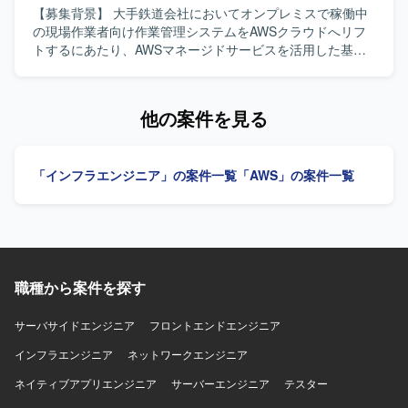
（Azure OpenAI）を対象としたマルチクラウド構成となっ
ど（予定） その他：マイクロサービス、データ処理設計 な
省庁のドキュメント文化を理解し、対面での丁寧なコミュ
【募集背景】 大手鉄道会社においてオンプレミスで稼働中
ております。AWSではNLB、VPCエンドポイント、
ど
ニケーションができる方を求めております。関係者との合
の現場作業者向け作業管理システムをAWSクラウドへリフ
PrivateLinkなどを利用し、Azureではサブスクリプションお
意形成を主体的にリードしながら、責任感を持ってプロジ
トするにあたり、AWSマネージドサービスを活用した基盤
よび仮想ネットワーク、Private Endpoint、Azure OpenAIサ
ェクトを推進できる方が望ましいです。 【ポジションの魅
構築を推進するための体制強化を行う背景がございます。
ービスを組み合わせた構成を想定しております。監視・セ
力】 中央省庁向けの中・大規模ネットワークインフラ案件
【作業内容】 現場作業者向け作業管理システムのAWSクラ
キュリティについては顧客の統合基盤標準に準拠した設定
にリードSEとして参画できるため、社会的インパクトの大
ウドリフトにおいて、基盤チームの一員として非機能要件
他の案件を見る
や統合運用製品のエージェント導入などを行っていただき
きいプロジェクトに裁量を持って関わることができます。
の整理からAWS基盤の設計、IaC実装、運用設計までを一気
ます。
要件定義から設計・構築・移行まで一連の工程に携わるこ
通貫で担当いただきます。具体的には、可用性や性能、拡
とで、ネットワークおよびインフラ領域の経験を広く深く
張性、セキュリティ、運用、コストなどの非機能要件を整
「インフラエンジニア」の案件一覧
「AWS」の案件一覧
積むことができます。 【開発環境】 中・大規模ネットワー
理し、それらを根拠にネットワークやコンテナ基盤、デー
ク環境（SD-WAN、GSS等）およびオンプレミスと各種ク
タベース、認証連携、監視やバックアップなどの基盤設計
ラウドを組み合わせたハイブリッドインフラ環境での設
に落とし込んでいただきます。VPCやサブネット、NAT、
計・構築・移行を行います。
VPCエンドポイントなどのネットワーク設計、ECS on
Fargateを用いたコンテナ基盤設計、Aurora PostgreSQLや
RDS Proxy、ElastiCacheなどを用いたデータ基盤設計を行
職種から案件を探す
っていただきます。また、WAFやGuardDuty、Security
Hub、Config、IAM、KMSなどを用いたセキュリティ設計、
TerraformやAWS CDKによるIaC実装、GitHub Actionsや
サーバサイドエンジニア
フロントエンドエンジニア
CodePipeline等を用いたコンテナビルドからデプロイまで
インフラエンジニア
ネットワークエンジニア
のCI/CDパイプライン構築も担当いただきます。さらに、オ
フィスネットワークとクラウドを接続するクラウド側ネッ
ネイティブアプリエンジニア
サーバーエンジニア
テスター
トワーク設定や、障害対応、バックアップおよびリスト