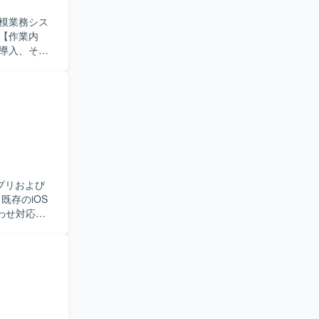
模業務シス
導入、その
具合や問い
稼働後の保
行っていた
務を推進で
に調査・検
での幅広い
案を通じ
プリおよび
ータベースに
わせ対応や
して
連システムの
業が発生す
作業をお願
守に主体的
領域におけ