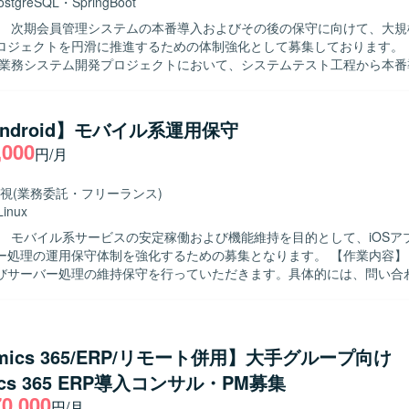
ostgreSQL
・
SpringBoot
】 次期会員管理システムの本番導入およびその後の保守に向けて、大規
ジェクトを円滑に推進するための体制強化として募集しております。 【作業内
模業務システム開発プロジェクトにおいて、システムテスト工程から本番
で一連の工程をご担当いただきます。 具体的には、テストで発生した不
因調査・デバッグ、改善提案を行っていただきます。また、システム本
て、仕様調査や改修方針の検討、改修作業に関連する調査・検証などを
/Android】モバイル系運用保守
にキャッチアップし、自ら
,000
円/月
点を整理したうえで関係者と円滑にコミュニケーションを取りながら業
めております。大規模プロジェクトの中で周囲と協力しつつも、自律的
望ましいです。 【ポジションの魅力】 大規模な会員管理システムの
視
(業務委託・フリーランス)
保守に携わることで、業務システム開発の上流工程からテスト、保守ま
Linux
ことができます。また、性能を意識したSQL作成や不具合調査・改善提
】 モバイル系サービスの安定稼働および機能維持を目的として、iOSア
ーション品質の向上に寄与しながらスキルアップが図れる環境です。 【開発環
理の運用保守体制を強化するための募集となります。 【作業内容】 既存のiOS
aおよびJavaScriptを用いた業務システム開発環境となっております。デ
びサーバー処理の維持保守を行っていただきます。具体的には、問い合
（PostgreSQL）が利用されており、アプリケーションフレームワークと
対応などの顧客対応、開発ベンダーへの各種調整依頼、アプリおよび関
ootが採用されています。
業などを担当していただきます。状況に応じて夜間・休日のリリース作
ざいます。また、保守・修繕作業の状況に応じて、別システムに関する
る人物像】 コミュニケーションを取りながら円滑に調整業
amics 365/ERP/リモート併用】大手グループ向け
いただける方を求めています。モバイルアプリやサーバー処理の運用保
ics 365 ERP導入コンサル・PM募集
状況変化にも柔軟に対応いただける方ですと望ましいです。 【ポジションの魅
70,000
イルアプリとサーバー処理双方の運用保守に関わることで、スマホアプリ
円/月