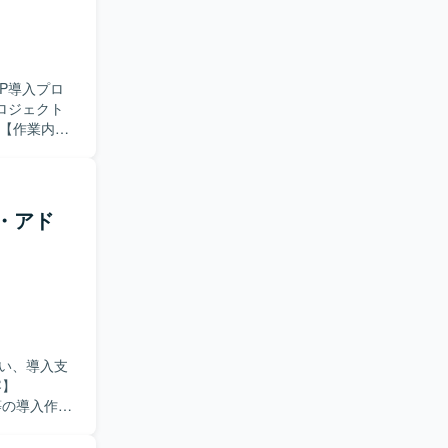
ダーコント
itHub、
RP導入プロ
ロジェクト
を実施いたし
能の差分整理、
スの整理
BC）導入や
援・アド
ードいただき
M/PMOと
数の関係者
る方を歓迎
し、標準機能
い、導入支
域の上流工程か
しながら新た
等の導入作業
ロールがあ
ドオン開発
の工程のい