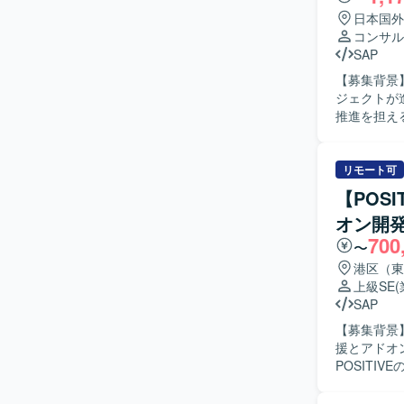
る知見を広
日本国外
ロールのスキルも
コンサル
アプリおよ
SAP
Linuxコ
【募集背景】
ジェクトが
推進を担える
容】 ・Dy
ます。 ・Fi
課題抽出、
リモート可
や、業務フ
【POS
製造・会計
オン開発
ます。 ・
700
しての活動を行います。 【求める人物像】 
〜
ら、顧客と
港区（東
が関わるプ
上級SE
いたします
SAP
を踏まえた提案がで
【募集背景
プにおける複
援とアドオン
ら携わるこ
POSIT
な製品知識
をご担当い
り、ご経験に応じて
を行ってい