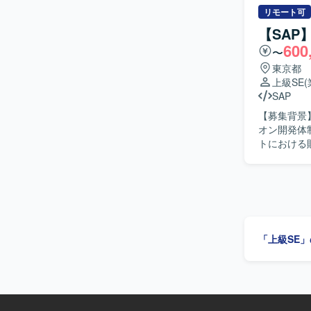
365 Busin
ずれかをご担当いただきます。 【
リモート可
BI、Power P
ち、ユーザ
【SAP
性を踏まえた提
600
〜
大規模人事
技術スキル
東京都
できるため
上級SE
が可能です。 【開発環境】 POSITIVE人事給与パッケージを中心とした人事・
SAP
テム環境で
【募集背景
オン開発体制を強化す
トにおける
ーションを
す。また、
う設計書修正および
知識と開発
ます。コン
柔軟に動ける協調性の高
「上級SE
導入プロジ
できます。
設計力の強化につながります。 【開
ます。