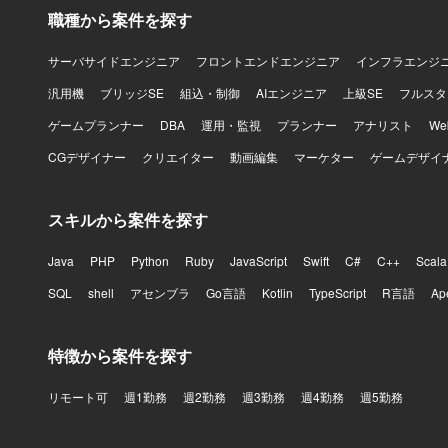
職種から案件を探す
サーバサイドエンジニア
フロントエンドエンジニア
インフラエンジ
汎用機
ブリッジSE
組込・制御
AIエンジニア
上級SE
フルスタ
ゲームプランナー
DBA
運用・監視
プランナー
アナリスト
W
CGデザイナー
クリエイター
動画編集
マーケター
ゲームデザイ
スキルから案件を探す
Java
PHP
Python
Ruby
JavaScript
Swift
C#
C++
Scala
SQL
shell
アセンブラ
Go言語
Kotlin
TypeScript
R言語
Ap
特徴から案件を探す
リモート可
週1勤務
週2勤務
週3勤務
週4勤務
週5勤務