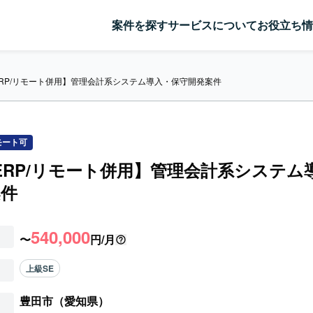
案件を探す
サービスについて
お役立ち情
/ERP/リモート併用】管理会計系システム導入・保守開発案件
モート可
/ERP/リモート併用】管理会計系システム
案件
540,000
〜
円/月
上級SE
豊田市（愛知県）