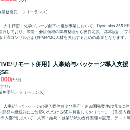
く身につけることができます。長期的な参画を通じて、顧客折衝やベン
あわせて習得・強化していただける環境です。 【開発環境】 スマートフォン
(業務委託・フリーランス)
び関連サーバー処理の運用保守環境での作業となります。iOS関連ツールやG
マンド、SQLiteなどを用いた環境が想定されます。
 大手精密・化学グループ配下の複数事業において、Dynamics 365 E
進行しており、製造・会計領域の業務整理から要件定義、基本設計、プ
上流コンサルおよびPM/PMO人材を強化するための募集となります。 【作業内
namics 365 BC/FO導入プロジェクトにおける要件定義および基本設計
t-to-Standard（BC）、Fit & Gap（FO）の観点で現行業務と標準機
対応方針の検討を行います。 ・製造または会計領域における業務プロセ
ロー・業務要件の整理・ドキュメント化を行います。 ・中堅向けERP（
ITIVE/リモート併用】人事給与パッケージ導入支
向けERP（FO）導入など、複数プロジェクトにまたがり上流工程をリ
SE
プロジェクト全体の進行管理、課題管理、ステークホルダーとの調整などP
,000
・製造または会計領域のドメイン知識を活かしなが
円/月
対話し業務要件を整理していく姿勢をお持ちの方を求めています。 ・複
京都）
ロジェクトにおいて、状況を整理しながら主体的に課題解決を進められ
(業務委託・フリーランス)
。 ・新しいERP製品やクラウドサービスにも前向きにキャッチアップ
きる方にマッチするポジションです。 【ポジションの魅力】 ・大手グルー
】 人事給与パッケージの導入案件および保守・追加開発案件の増加に伴
数のDynamics 365 ERP導入プロジェクトに参画し、製造・会計領
開発を継続的にご対応いただけるSEを募集しております。 【作業内容】
とができます。 ・D365未経験であっても、他ERPでの上流経験を活か
IVEの導入部門において、人事・給与・就業領域の要件整理や設定、テスト
を習得する機会がございます。 ・コンサルタント、PM/PMOなど複数
ただきます。また、導入後の保守対応やリピート対応、要望に応じたア
最適なポジションで参画いただけます。 【開発環境】 ・ERP：Dynamics
ただきます。案件に応じて、要件定義から設計・開発・テストまで一連