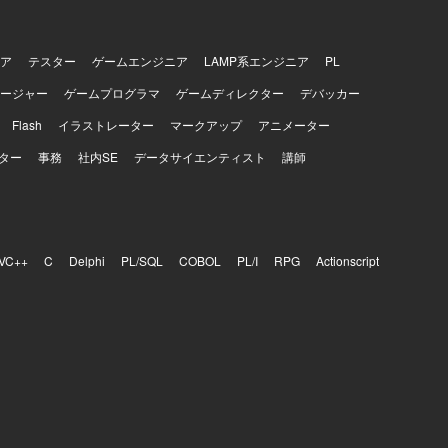
ア
テスター
ゲームエンジニア
LAMP系エンジニア
PL
ージャー
ゲームプログラマ
ゲームディレクター
デバッカー
Flash
イラストレーター
マークアップ
アニメーター
ター
事務
社内SE
データサイエンティスト
講師
VC++
C
Delphi
PL/SQL
COBOL
PL/I
RPG
Actionscript