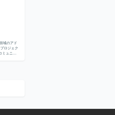
その他：Power
ッケージ特
業務知見と
工程を経験
ャリア形成
領域のアド
コミュニケ
ただきま
様変更に伴
を求めてい
況に応じて
積むことが
程スキルや