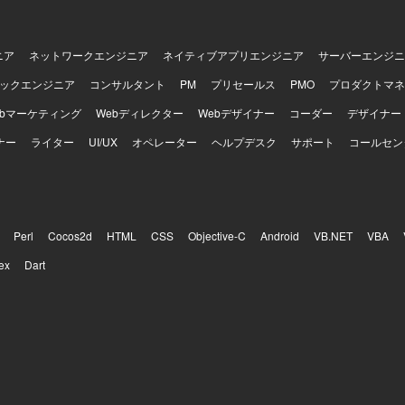
ニア
ネットワークエンジニア
ネイティブアプリエンジニア
サーバーエンジニ
ックエンジニア
コンサルタント
PM
プリセールス
PMO
プロダクトマネ
ebマーケティング
Webディレクター
Webデザイナー
コーダー
デザイナー
ナー
ライター
UI/UX
オペレーター
ヘルプデスク
サポート
コールセン
Perl
Cocos2d
HTML
CSS
Objective-C
Android
VB.NET
VBA
ex
Dart