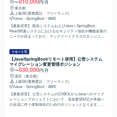
810,000
〜
円/月
東京都
上級SE
(業務委託・フリーランス)
Java
・
SpringBoot
・
AWS
【募集背景】 既存システムおよびJava＋SpringBoot、
React関連システムにおけるセキュリティ強化や機能改善の
ニーズが高まっており、テックリードクラスのエンジニア
による体制強化を図るための募集となります。 【作業内
容】 既存システムの改修作業を中心に、Java＋SpringBoot
およびReact関連システムの脆弱性対応やバージョンアップ
リモート可
対応を行っていただきます。AIツール（Claude Codeや
【Java/SpringBoot/リモート併用】公営システム
Copilot）を活用しながら、開発・テスト・レビュー工程の
マイグレーション変更管理ポジション
効率化を推進していただきます。また、ユーザーと直接コ
630,000
〜
円/月
ミュニケーションを取り、要件や仕様の調整を行っていた
港区（東京都）
だきます。現行メンバーと連携しつつ、品質と生産性を意
上級SE
(業務委託・フリーランス)
識した開発をリードしていただきます。 【求める人物像】
Java
・
SpringBoot
・
AWS
技術的なリードだけでなく、ユーザーとのコミュニケーシ
ョンを通じて要件や仕様を整理し、最適な提案ができる方
【募集背景】 公営システムのCOBOLからJavaへのマイグ
を求めています。AIツールの活用など新しい技術にも前向
レーションプロジェクトにおいて、追加要望対応や本線へ
きに取り組み、自ら工夫しながら品質向上と生産性向上を
の合流に伴う体制強化のためのポジションとなります。
両立できる方が望ましいです。チームメンバーと協調して
【作業内容】 既存COBOLシステムのJava化プロジェクト
プロジェクトを推進できる方を歓迎いたします。 【ポジシ
に参画し、お客様からの追加要望や変更案件に対する要件