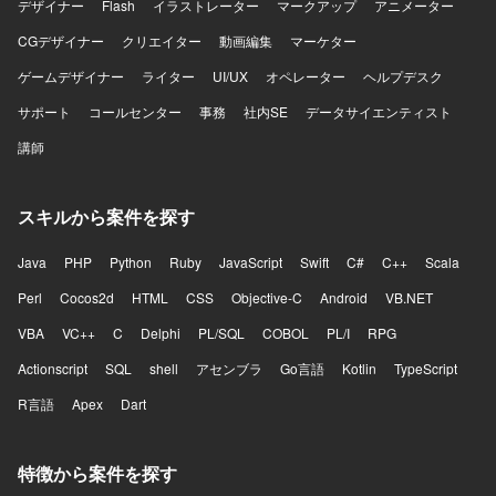
デザイナー
Flash
イラストレーター
マークアップ
アニメーター
CGデザイナー
クリエイター
動画編集
マーケター
ゲームデザイナー
ライター
UI/UX
オペレーター
ヘルプデスク
サポート
コールセンター
事務
社内SE
データサイエンティスト
講師
スキルから案件を探す
Java
PHP
Python
Ruby
JavaScript
Swift
C#
C++
Scala
Perl
Cocos2d
HTML
CSS
Objective-C
Android
VB.NET
VBA
VC++
C
Delphi
PL/SQL
COBOL
PL/I
RPG
Actionscript
SQL
shell
アセンブラ
Go言語
Kotlin
TypeScript
R言語
Apex
Dart
特徴から案件を探す