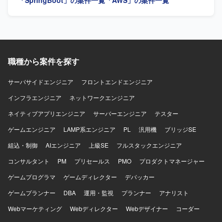
「SpringBoot」の案件一覧
「AWS」の案件一覧
職種から案件を探す
サーバサイドエンジニア
フロントエンドエンジニア
インフラエンジニア
ネットワークエンジニア
ネイティブアプリエンジニア
サーバーエンジニア
テスター
ゲームエンジニア
LAMP系エンジニア
PL
汎用機
ブリッジSE
組込・制御
AIエンジニア
上級SE
フルスタックエンジニア
コンサルタント
PM
プリセールス
PMO
プロダクトマネージャー
ゲームプログラマ
ゲームディレクター
デバッカー
ゲームプランナー
DBA
運用・監視
プランナー
アナリスト
Webマーケティング
Webディレクター
Webデザイナー
コーダー