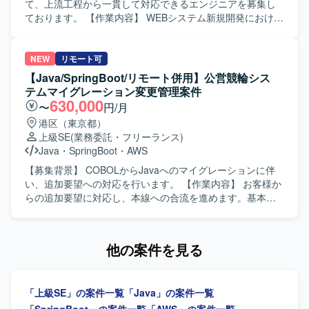
いたします。 【ポジションの魅力】 大手小売業向けの大規
て、上流工程から一貫して対応できるエンジニアを募集し
模システム刷新プロジェクトに長期で参画でき、クラウド
ております。 【作業内容】 WEBシステム新規開発における
化やセンター化などの構想から詳細設計・レビューまで一
要件定義から設計、実装、テストまでの一連の工程をご担
貫して関わることができます。フロントエンドからバック
当いただきます。 リーダーまたはSEとして、関係者との調
エンドまで幅広い技術スタックや、大規模トラフィックを
整やレビューなども行っていただきます。 【求める人物
NEW
リモート可
扱うシステム設計の知見を深めることができる環境です。
像】 主体的に業務を推進し、関係者と円滑にコミュニケー
【Java/SpringBoot/リモート併用】公営競輪シス
【開発環境】 TypeScript、React、React Native、Java、
ションを取りながらチームをリードできる方を求めており
テムマイグレーション変更管理案件
SpringBoot、クラウド環境（AWS想定）を用いたシステム
ます。 【ポジションの魅力】 新規開発プロジェクトの上流
630,000
〜
円/月
開発となります。
から参画できるため、要件定義からリリースまで一貫して
港区（東京都）
関わることができ、スキルの幅を広げていただけます。
上級SE
(業務委託・フリーランス)
【開発環境】 JavaおよびSpringBootを用いたWEBシステム
Java
・
SpringBoot
・
AWS
開発環境となります。
【募集背景】 COBOLからJavaへのマイグレーションに伴
い、追加要望への対応を行います。 【作業内容】 お客様か
らの追加要望に対応し、本線への合流を進めます。基本設
計から製造、テストまでを担当します。 【求める人物像】
自発的に行動し、円滑にコミュニケーションを取れる方を
求めています。 【ポジションの魅力】 マイグレーションプ
他の案件を見る
ロジェクトにおいて、設計からテストまで一貫して携わる
ことができます。 【開発環境】 Java、Spring Boot、AWS
を使用します。
「上級SE」の案件一覧
「Java」の案件一覧