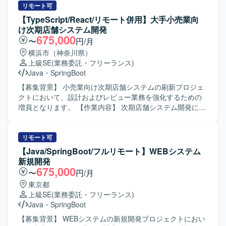
ョンの魅力】 Java＋SpringBootおよびReactを用いたシス
定義、基本設計・詳細設計、実装、テストまでの一連の工
リモート可
テムに対して、セキュリティ対応やバージョンアップとい
程をご担当いただきます。Spring Bootを用いたアプリケー
【TypeScript/React/リモート併用】大手小売業向
った上流寄りの技術課題に取り組むことができます。AIツ
ション開発や、AWS・Reactを利用した関連機能の改修・追
け次期店舗システム開発
ールを積極的に活用しながら開発プロセスの改善に携われ
加も行っていただきます。 【求める人物像】 自発的に課題
675,000
〜
円/月
るため、最新の開発スタイルを実践的に習得できます。ユ
や論点を整理し、関係者とコミュニケーションを取りなが
横浜市（神奈川県）
ーザーとの直接調整を通じて、技術とビジネスの両面から
ら推進いただける方を求めております。要件の変化や追加
上級SE
(業務委託・フリーランス)
スキルを高められるポジションです。 【開発環境】 Java＋
要望にも柔軟に対応し、品質とスピードのバランスを意識
Java
・
SpringBoot
SpringBootを中心としたバックエンド環境と、Reactベース
して取り組める方が望ましいです。 【ポジションの魅力】
のフロントエンド環境での開発となります。インフラには
大規模なマイグレーションプロジェクトにおいて、上流工
【募集背景】 小売業向け次期店舗システムの刷新プロジェ
AWSを利用しており、AIツールとしてClaude Codeや
程からテストまで一貫して関わることができるため、要件
クトにおいて、設計およびレビュー業務を強化するための
Copilotを併用しながら開発・テスト・レビューを行ってい
定義力から実装力まで幅広いスキルを磨くことができま
増員となります。 【作業内容】 次期店舗システム開発にお
ただきます。
す。モダンなJava/Spring Bootに加え、AWSやReactといっ
いて、要件定義以降の上流工程から参画していただきま
た技術にも触れながら、変更管理ポジションとしてビジネ
す。ストコンのセンター化やマスタMDの一部機能の新シス
ス側との調整経験も積むことができます。 【開発環境】
テムへの移管、新機能構築に伴う設計業務を担当していた
リモート可
Java（Spring Boot）を中心としたアプリケーション開発環
だきます。フロントエンドおよびバックエンドの設計レビ
【Java/SpringBoot/フルリモート】WEBシステム
境にて、AWS上の基盤およびReactを用いたフロントエンド
ュー、開発レビュー、テストレビューを行い、オフショア
新規開発
環境が組み合わさった構成となっております。
で作成された設計書や成果物の品質確認も実施していただ
675,000
〜
円/月
きます。 【求める人物像】 上流工程から主体的に参画し、
東京都
関係者とコミュニケーションを取りながらシステム全体を
上級SE
(業務委託・フリーランス)
見渡した設計やレビューができる方を求めています。複数
Java
・
SpringBoot
技術スタックを横断してキャッチアップしつつ、品質にこ
だわって責任感を持って業務を進めていただける方を歓迎
【募集背景】 WEBシステムの新規開発プロジェクトにおい