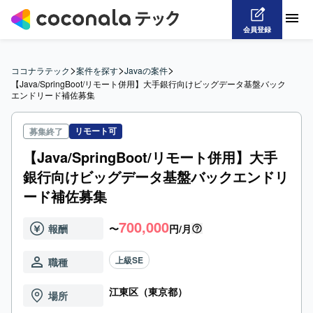
会員登録
>
>
>
ココナラテック
案件を探す
Javaの案件
【Java/SpringBoot/リモート併用】大手銀行向けビッグデータ基盤バック
エンドリード補佐募集
リモート可
募集終了
【Java/SpringBoot/リモート併用】大手
銀行向けビッグデータ基盤バックエンドリ
ード補佐募集
700,000
報酬
〜
円/月
上級SE
職種
江東区（東京都）
場所