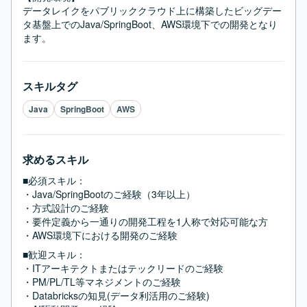
データレイクをパブリッククラウド上に構築したビッグデー
タ基盤上でのJava/SpringBoot、AWS環境下での開発となり
ます。
スキルタグ
Java
SpringBoot
AWS
求めるスキル
■必須スキル：
・Java/SpringBootのご経験（3年以上）

・方式設計のご経験

・要件定義から一通りの開発工程を1人称で対応可能な方

・AWS環境下における開発のご経験
■歓迎スキル：
・ITアーキテクトまたはテックリードのご経験

・PM/PL/TL等マネジメントのご経験

・Databricksの知見(データ利活用のご経験)
