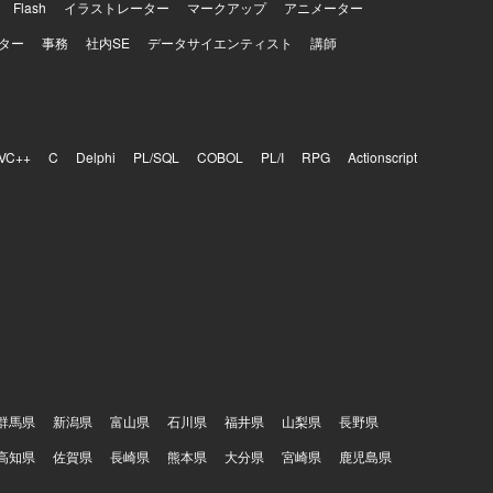
Flash
イラストレーター
マークアップ
アニメーター
ター
事務
社内SE
データサイエンティスト
講師
VC++
C
Delphi
PL/SQL
COBOL
PL/I
RPG
Actionscript
群馬県
新潟県
富山県
石川県
福井県
山梨県
長野県
高知県
佐賀県
長崎県
熊本県
大分県
宮崎県
鹿児島県