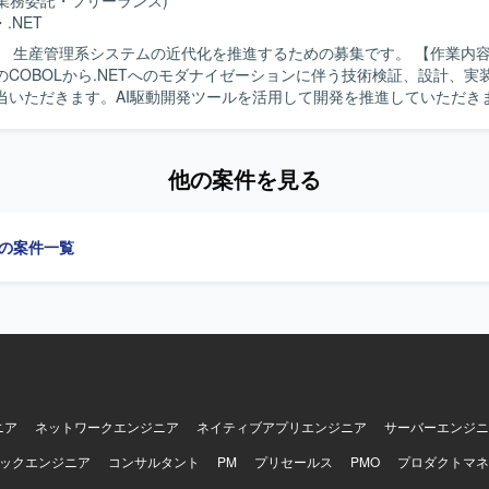
(業務委託・フリーランス)
・
.NET
生産管理系システムの近代化を推進するための募集です。 【作業内容】 生産管理
のCOBOLから.NETへのモダナイゼーションに伴う技術検証、設計、実
当いただきます。AI駆動開発ツールを活用して開発を推進していただきます
客との折衝を円滑に進められる方を求めています。 【ポジションの魅力】 AI駆
し、レガシーシステムの近代化に一貫して携わることができます。 【開発環境】
.NET（VB.NET／C#）、各種AI駆動開発ツールを使用します。
他の案件を見る
」の案件一覧
ニア
ネットワークエンジニア
ネイティブアプリエンジニア
サーバーエンジニ
ックエンジニア
コンサルタント
PM
プリセールス
PMO
プロダクトマネ