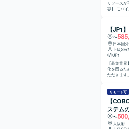
リソースが不
容】 モバ
務有識者と
きます。 
理し、合意形成
【JP1
バイルアプ
585
〜
理できる方
握し、分か
日本国外
調しながらプロジ
上級SE
プリの決済
JP1
できます。
【募集背景
折衝や要件整理のスキ
化を図るための募集となります。
済機能開発
ただきます
境となって
していただ
なども行っていただきます。 【求め
に改善に取
リモート可
いながら、責任感
【COB
システムの
ステム
の双方を高
500
にスキルアップしていただけます
〜
ステム開発
大阪府
す。