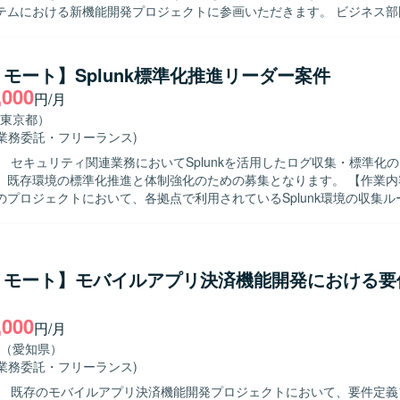
テムにおける新機能開発プロジェクトに参画いただきます。 ビジネス部
システムとの仕様調整を行いながら、要件定義工程を中心にプロジェク
だきます。 各種設計書レビューに向けた検討や、要件定義書・設計書な
・レビューもご担当いただきます。 また、会議のファシリテーションや
モート】Splunk標準化推進リーダー案件
を主体的に進めていただきます。 【求める人物像】 システム開発の上流工
,000
円/月
持ち、開発経験を背景に要件定義・設計・開発寄りの実務に継続して関
めております。 論理的思考力をもとに課題や論点を構造化し、関係者へ
東京都）
る方を歓迎いたします。 ビジネス部門やベンダー、社内外のシステム担
(業務委託・フリーランス)
クホルダーと円滑にコミュニケーションを取りながら、要望を整理し開
】 セキュリティ関連業務においてSplunkを活用したログ収集・標準化
います。 【ポジションの魅力】 大手企業の基幹システムにおける
存環境の標準化推進と体制強化のための募集となります。 【作業内容】 セキュ
プロジェクトに上流工程から関わることができ、ビジネス部門と開発側
のプロジェクトにおいて、各拠点で利用されているSplunk環境の収集ル
値提供できるポジションです。 要件定義や設計、各種レビューを通じて
いただきます。既にSplunkを利用している他チームメンバーと連携し、
理解や業務知見を深めることができます。 リーダー枠として参画いただ
標準ルールの設計、設定変更方針の策定などを行っていただきます。4〜
仕様調整をリードしながら、開発メンバーとの技術的な対話を通じてプ
場リーダーとして、タスクの整理や進め方の検討、成果物レビューなど
できます。 【開発環境】 基幹システムの新機能開発プロジェクト
体的に関わって
リモート】モバイルアプリ決済機能開発における要
件定義および設計工程を中心とした環境での業務となります。具体的な
で、自ら考え標準化方針を提案しながら進めていただける方を想定して
クト環境は、既存の基幹システムと連携した形での検討・レビューを行
ーや他部署とのコミュニケーションを取りながら調整・推進していくこ
,000
模な環境でのSplunk利活用に深く関わること
円/月
グ収集・標準化のノウハウを蓄積していただけます。現場リーダーとし
（愛知県）
ら実装まで一貫して経験できるため、技術面とマネジメント面の両方の
(業務委託・フリーランス)
lunk SOARを中心とし
】 既存のモバイルアプリ決済機能開発プロジェクトにおいて、要件定義
定しています。