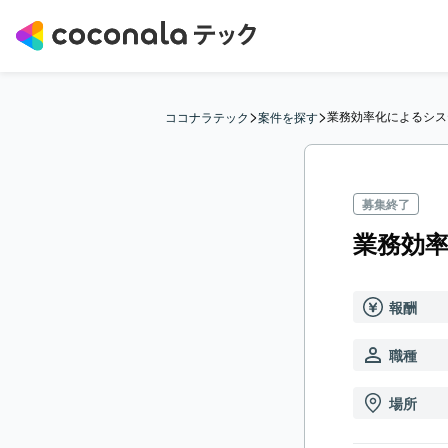
>
>
業務効率化によるシス
ココナラテック
案件を探す
募集終了
業務効
報酬
職種
場所