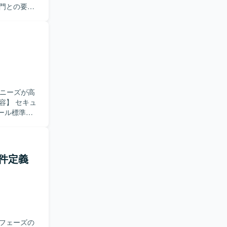
門との要件
ト推進を支
どのドキュ
論点整理、
わってこら
分かりやす
当者など多
発側へ適切
のニーズが高
の双方に近
ール標準化
、システム
ログ収集要
く場合は、
5名規模の
ロジェクト
も担ってい
件定義
技術スタッ
います。チ
っていただ
とが得意な
て標準化方
スキル向上
フェーズの