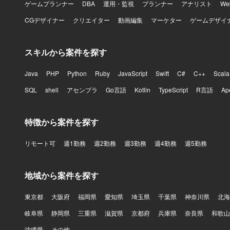
ゲームプランナー
DBA
運用・監視
プランナー
アナリスト
W
CGデザイナー
クリエイター
動画編集
マーケター
ゲームデザイ
スキルから案件を探す
Java
PHP
Python
Ruby
JavaScript
Swift
C#
C++
Scala
SQL
shell
アセンブラ
Go言語
Kotlin
TypeScript
R言語
Ap
特徴から案件を探す
リモート可
週1勤務
週2勤務
週3勤務
週4勤務
週5勤務
地域から案件を探す
東京都
大阪府
福岡県
愛知県
埼玉県
千葉県
神奈川県
北海
岐阜県
静岡県
三重県
滋賀県
京都府
兵庫県
奈良県
和歌山
沖縄県
その他