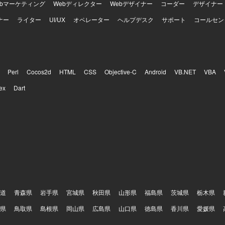
ebマーケティング
Webディレクター
Webデザイナー
コーダー
デザイナー
ナー
ライター
UI/UX
オペレーター
ヘルプデスク
サポート
コールセン
Perl
Cocos2d
HTML
CSS
Objective-C
Android
VB.NET
VBA
ex
Dart
道
青森県
岩手県
宮城県
秋田県
山形県
福島県
茨城県
栃木県
県
鳥取県
島根県
岡山県
広島県
山口県
徳島県
香川県
愛媛県