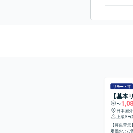
リモート可
【基本
1,0
〜
日本国外
上級SE
【募集背景
定義および関連