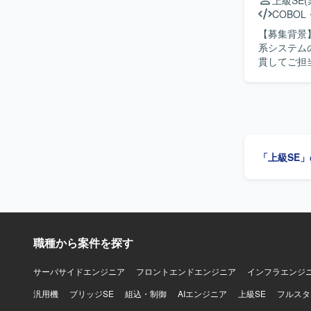
上級SE
COBOL
【募集背景】 
系システム
貫してご担
める人物像】 顧
動開発を活用
COBOL、
「上級SE
職種から案件を探す
サーバサイドエンジニア
フロントエンドエンジニア
インフラエンジ
汎用機
ブリッジSE
組込・制御
AIエンジニア
上級SE
フルスタ