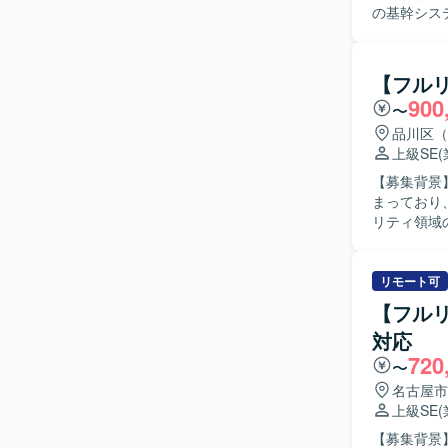
の基幹シス
整理や関係
援していた
メント作成
【フルリ
関係者間の合意形成
900
〜
程に強みを
れた方を求
品川区（
く説明でき
上級SE
様なステー
【募集背景
に落とし込める方を想定して
まっており、既
新機能開発
リティ領域
い立場で価
を推進して
全体の構造
件の整理、
要件定義や
チームの現
リモート可
を推進する経験を積むことが
ただきます。 【求める人物像】 Splunkを用いたログ収集基盤の設計・構築に主
【フル
における要
こられた方
クやプロダ
対応
ームメンバ
きます。
720
方を歓迎いたします。 【ポジションの魅力】 大規
〜
ができ、ロ
名古屋市
針の策定か
上級SE
が見込めます。 【開発環境】 ログ収集・分析基盤としてSplunkおよびSp
【募集背景
た環境を想