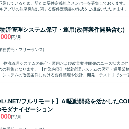
足しているため、新たに要件定義担当メンバーを募集しております。 【作業内
イルアプリの決済機能に関する要件定義書の作成をご担当いただきます。
のミーティングに参加し、業務要件やシステム要件の整理・文書化を行
既存メンバーと連携しながら、決済機能に関わる業務フローや画面・機能
を図りながらドキュメントへ落とし込んでいただきます。 【求める人物像】 モ
】物流管理システム保守・運用(改善案件開発含む)
リおよび決済機能に関する知見を持ち、自ら主体的に情報を収集しなが
,000
円/月
を求めております。 顧客とのコミュニケーションを通じて課題やニーズ
りやすいドキュメントとしてまとめられる方が望ましいです。 チームメ
ェクトを推進できる方を歓迎いたします。 【ポジションの魅力】 モバイルア
(業務委託・フリーランス)
領域における要件定義を中心的に担当できるため、上流工程の経験を深
 既にプロジェクトに参画しているリーダーからのフォローを受けながら
】 物流管理システムの保守・運用および改善案件開発のニーズ拡大に伴
ルを高めていただけます。 【開発環境】 モバイルアプリを対象とした決
 【作業内容】 物流管理システムの保守・運用業務をご担当い
プロジェクトにおいて、要件定義書などのドキュメントベースで要件を
。システムの改善案件における要件整理や設計、開発、テストまでを一
おります。
きます。ユーザーからの問い合わせ内容をもとにした調査や不具合対応
る人物像】 ユーザーの立場に立って課題を整理し、主体的
り組んでいただける方を求めています。関係者とのコミュニケーション
を持って業務を遂行できる方を歓迎します。 【ポジションの魅力】 物流管理
OL/.NET/フルリモート】AI駆動開発を活かしたCO
保守・運用から改善開発まで幅広く携わることで、業務理解とシステム
のモダナイゼーション
めることができます。ユーザーとの距離が近く、改善の効果を実感しな
,000
。 【開発環境】 WebアプリケーションおよびSQLを用いたシ
円/月
環境での業務となります。ジョブ管理ツールとしてJP1を利用するケー