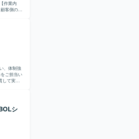
 顧客側の業
っていただ
の要件を整
ら要件を整
を的確に把
ンバーと協
めることが
、顧客との
い、体制強
整理する環
貫して実施
、改善提案
を円滑に行
BOLシ
開発スキル
がら継続的
スがありま