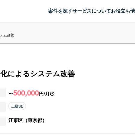
案件を探す
サービスについて
お役立ち情
テム改善
率化によるシステム改善
500,000
〜
円/月
上級SE
江東区（東京都）