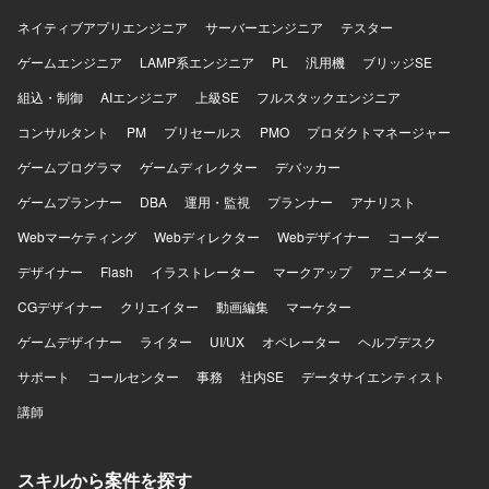
ネイティブアプリエンジニア
サーバーエンジニア
テスター
ゲームエンジニア
LAMP系エンジニア
PL
汎用機
ブリッジSE
組込・制御
AIエンジニア
上級SE
フルスタックエンジニア
コンサルタント
PM
プリセールス
PMO
プロダクトマネージャー
ゲームプログラマ
ゲームディレクター
デバッカー
ゲームプランナー
DBA
運用・監視
プランナー
アナリスト
Webマーケティング
Webディレクター
Webデザイナー
コーダー
デザイナー
Flash
イラストレーター
マークアップ
アニメーター
CGデザイナー
クリエイター
動画編集
マーケター
ゲームデザイナー
ライター
UI/UX
オペレーター
ヘルプデスク
サポート
コールセンター
事務
社内SE
データサイエンティスト
講師
スキルから案件を探す