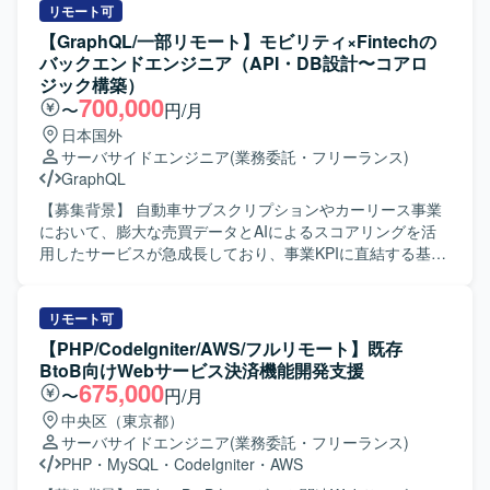
基本設計からテストまで一貫してご担当いただきます。既
リモート可
存機能の改善や追加開発を行い、ベンチマークを重視しな
【GraphQL/一部リモート】モビリティ×Fintechの
がら機能よりも速度を落とさないようパフォーマンスを意
バックエンドエンジニア（API・DB設計〜コアロ
識した開発を行っていただきます。また、週1回のミーティ
ジック構築）
ングで開発要望の優先度を決定し、それに基づいて実装・
700,000
〜
円/月
改修を進めていただきます。 【求める人物像】 Webアプ
日本国外
リ・ネイティブアプリ双方の特性を理解し、フロントエン
サーバサイドエンジニア
(業務委託・フリーランス)
ドからバックエンド、DBまで一貫した開発に主体的に取り
GraphQL
組んでいただける方を求めています。既存システムのブラ
ッシュアップにおいて、速度やパフォーマンスを意識した
【募集背景】 自動車サブスクリプションやカーリース事業
改善提案ができる方です。チーム内のミーティングでの優
において、膨大な売買データとAIによるスコアリングを活
先度決定に積極的に参加し、柔軟にコミュニケーションを
用したサービスが急成長しており、事業KPIに直結する基盤
取って開発を推進できる方が望ましいです。 【ポジション
強化と新機能開発を推進する必要があるためバックエンド
の魅力】 チャット、タスク管理、資料管理など多機能なビ
エンジニアを増員いたします。 【作業内容】 モビリティ
ジネスコミュニケーションツールの開発に携わることで、
×Fintech領域における与信・車両・回収など複雑なドメイ
リモート可
Webアプリとネイティブアプリ双方の知見を深めることが
ンを扱うコアロジックの設計・実装を担当いただきます。
【PHP/CodeIgniter/AWS/フルリモート】既存
できます。フロントエンドからバックエンド、DBまで一貫
RESTおよびGraphQLによるAPI設計と実装、スキーマやデ
BtoB向けWebサービス決済機能開発支援
して担当することで、フルスタックなスキルセットを磨く
ータモデル設計、外部サービスとの連携、非同期やバッチ
675,000
〜
円/月
ことができます。性能改善やベンチマークを重視した開発
処理の設計・開発、パフォーマンス最適化など幅広くご対
中央区（東京都）
を通じて、高トラフィックなサービス運用に必要な経験も
応いただきます。また、設計レビューやコード品質の維
サーバサイドエンジニア
(業務委託・フリーランス)
身につけることができます。 【開発環境】 PHP / Laravel、
持・改善にも取り組んでいただきます。 【求める人物像】
PHP
・
MySQL
・
CodeIgniter
・
AWS
React、React Native、Docker、MySQLを用いたWebアプ
曖昧な要件を自ら整理し、仕様レベルからタスクへ分解し