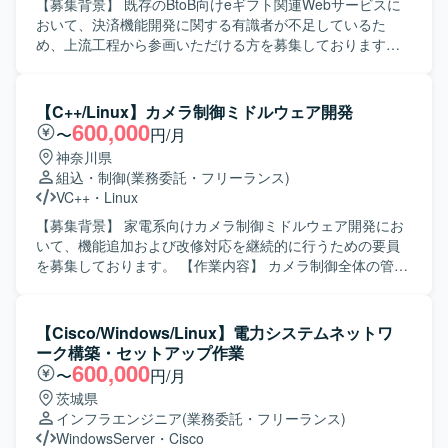
リおよびネイティブアプリの開発環境です。
て設計に落とし込める主体性のある方を求めています。採
【募集背景】 既存のBtoB向けeギフト関連Webサービスに
用技術や設計方針の選定理由を論理的に説明でき、関係者
おいて、決済機能開発に関する有識者が不足しているた
と円滑にコミュニケーションを取りながら合意形成ができ
め、上流工程から参画いただける方を募集しております。
る方を歓迎いたします。事業KPIやプロダクトの価値向上を
【作業内容】 BtoB向けWebサービスにおける決済機能の開
意識して開発に取り組める方にマッチいたします。 【ポジ
発に携わっていただきます。方向性の選定などの上流工程
ションの魅力】 モビリティとFintechが交差する領域で、与
から参画し、別部署との折衝、要件定義、設計、開発、運
【C++/Linux】カメラ制御ミドルウェア開発
信や決済など事業の中核となるコアロジックを担当できる
用保守まで一貫してご対応いただきます。PHPおよび
600,000
〜
円/月
ため、ビジネスインパクトの大きい開発に携わることがで
CodeIgniterを用いた開発を行い、AWSおよびMySQLを活用
神奈川県
きます。APIやデータモデル設計から非同期処理、パフォー
したシステムの構築と改善に取り組んでいただきます。AI
組込・制御
(業務委託・フリーランス)
マンスチューニングまで一貫して関与でき、モダンな技術
コーディングツールを用いた開発にも関わっていただきま
VC++
・
Linux
スタックを選定しながらアーキテクチャ設計にも関われる
す。 【求める人物像】 決済機能開発に関する知見を活かし
環境です。 【開発環境】 言語やフレームワークはプロジェ
ながら主体的にリードいただける方を求めております。関
【募集背景】 家電系向けカメラ制御ミドルウェア開発にお
クトに応じてモダンな技術スタックから選定いたします。
係部署との折衝を円滑に進められるコミュニケーション力
いて、機能追加および改修対応を継続的に行うための要員
APIはRESTおよびGraphQLを用い、クラウド基盤上で非同
をお持ちで、要件定義から運用保守まで一貫して責任感を
を募集しております。 【作業内容】 カメラ制御全体の管
期処理やバッチ処理を行う構成です。Gitやチャットツール
持って取り組んでいただける方が望ましいです。新しい開
理、動画および静止画シーケンス制御、画像データフロー
を利用し、アジャイルやスクラム開発プロセスで進行いた
発手法やAIコーディングツールの活用にも前向きに取り組
の制御を行っていただきます。各機能（イメージャー、レ
します。
んでいただける方を歓迎いたします。 【ポジションの魅
ンズ制御、露出制御、認識など）と密に連携し、1フレーム
【Cisco/Windows/Linux】電力システムネットワ
力】 上流工程から運用保守まで幅広い工程に関わることが
の画像データを整えていくための信号整理をマイクロ秒単
ーク構築・セットアップ作業
でき、決済機能開発のリードポジションとして裁量を持っ
位で実施いたします。完全な新規開発ではなく、既存のベ
600,000
〜
円/月
てご活躍いただけます。自社サービスの機能強化に直接貢
ースソフトに対して機能追加や修正を行っていただきま
茨城県
献できる環境であり、AI駆動開発など新しい開発スタイル
す。基本設計、詳細設計、プログラミング、結合テスト、
インフラエンジニア
(業務委託・フリーランス)
にも触れながらスキルアップを図ることができます。 【開
総合テストまで一貫してご対応いただきます。 【求める人
WindowsServer
・
Cisco
発環境】 PHP、CodeIgniter、AWS、MySQL、Cursor(AI駆
物像】 能動的に作業を進めることができ、長期的に継続し