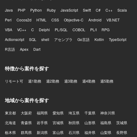
Java
PHP
Python
Ruby
JavaScript
Swift
C#
C++
Scala
Perl
Cocos2d
HTML
CSS
Objective-C
Android
VB.NET
VBA
VC++
C
Delphi
PL/SQL
COBOL
PL/I
RPG
Actionscript
SQL
shell
アセンブラ
Go言語
Kotlin
TypeScript
R言語
Apex
Dart
特徴から案件を探す
リモート可
週1勤務
週2勤務
週3勤務
週4勤務
週5勤務
地域から案件を探す
東京都
大阪府
福岡県
愛知県
埼玉県
千葉県
神奈川県
北海道
青森県
岩手県
宮城県
秋田県
山形県
福島県
茨城県
栃木県
群馬県
新潟県
富山県
石川県
福井県
山梨県
長野県