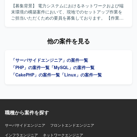
動開発)を用いた開発環境となっております。
て取り組んでいただける方を求めております。日本語で技
【募集背景】 電力システムにおけるネットワークおよび端
術的なコミュニケーションが円滑に行え、仕様書を正確に
末環境の構築案件において、現地でのセットアップ作業を
理解できる方を歓迎いたします。 【ポジションの魅力】 カ
ご担当いただくための要員を募集しております。 【作業内
メラ制御におけるコアとなるミドルウェア開発に携わるこ
容】 電力システム向けネットワークおよび端末環境におい
とができ、イメージャーやレンズ制御など複数の機能と連
て、現地端末の構築・セットアップ作業を行っていただき
携しながら高精度な画像処理制御を経験することができま
ます。Cisco CatalystやJuniper SRXなどのネットワーク機
他の案件を見る
す。長期的なプロジェクトの中で、組込C++開発スキルやリ
器の設定を行い、WindowsやLinux環境でのルーティング設
アルタイム制御に関する知見を深めていただけます。 【開
定を実施していただきます。また、MDTを用いたタスクシ
発環境】 OSはLinux環境となり、組込C++を用いたカメラ
ーケンスの作成およびMDT環境の構築を行っていただきま
「サーバサイドエンジニア」の案件一覧
制御ミドルウェアの開発を行います。
す。 【求める人物像】 ネットワーク機器やOSの設定作業
に主体的に取り組み、仕様書を読み解きながら正確に構築
「PHP」の案件一覧
「MySQL」の案件一覧
作業を進めていただける方を求めております。現地での作
「CakePHP」の案件一覧
「Linux」の案件一覧
業において、関係者と技術的な内容を日本語で円滑にコミ
ュニケーションできる方が望ましいです。 【ポジションの
魅力】 電力システムという社会インフラを支える領域で、
ネットワーク構築から端末セットアップまで一連の構築作
業を経験することができます。Cisco CatalystやJuniper
SRX、MDTなどの実務経験を積むことで、インフラエンジ
職種から案件を探す
ニアとしてのスキルを幅広く高めていただけます。 【開発
環境】 Cisco Catalyst、Juniper SRX、Windows系OS、
サーバサイドエンジニア
フロントエンドエンジニア
Linux、MDTを用いたネットワークおよび端末環境の構築を
行います。
インフラエンジニア
ネットワークエンジニア