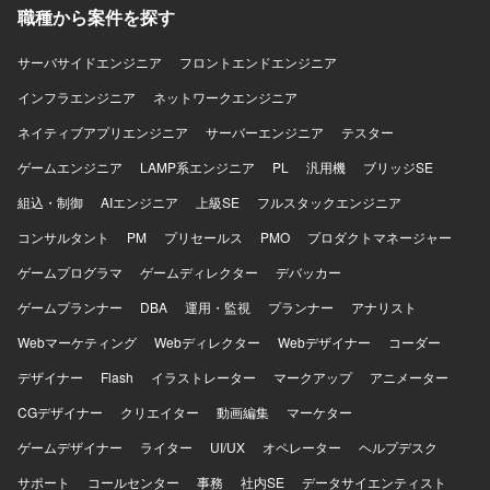
職種から案件を探す
だけます。MMリードとしてのキャリア形成や他モジュール
との連携知識の習得も期待できます。 【開発環境】 SAP
S/4HANAまたはECC環境上でのMM領域を中心としたシス
サーバサイドエンジニア
フロントエンドエンジニア
テムです。AribaやCoupaなど外部購買システムとの連携が
インフラエンジニア
ネットワークエンジニア
発生する可能性があります。
ネイティブアプリエンジニア
サーバーエンジニア
テスター
ゲームエンジニア
LAMP系エンジニア
PL
汎用機
ブリッジSE
組込・制御
AIエンジニア
上級SE
フルスタックエンジニア
コンサルタント
PM
プリセールス
PMO
プロダクトマネージャー
ゲームプログラマ
ゲームディレクター
デバッカー
ゲームプランナー
DBA
運用・監視
プランナー
アナリスト
Webマーケティング
Webディレクター
Webデザイナー
コーダー
デザイナー
Flash
イラストレーター
マークアップ
アニメーター
CGデザイナー
クリエイター
動画編集
マーケター
ゲームデザイナー
ライター
UI/UX
オペレーター
ヘルプデスク
サポート
コールセンター
事務
社内SE
データサイエンティスト