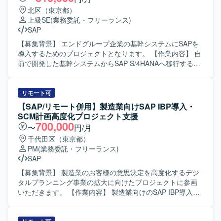
なります。
のまとめ資料や説明資料の作成を行っていただきます。 ・
北区（東京都）
プロジェクト関係者との調整や情報共有など、コミュニケ
上級SE
(業務委託・フリーランス)
ーションを取りながら推進していただきます。 【求める人
SAP
物像】 ・コミュニケーション力が高く、明るく前向きに取
り組んでいただける方を求めております。 ・社員側の立ち
【募集背景】 エンドグループ企業の基幹システムにSAPを
位置として、主体的かつスコープにとらわれず柔軟に動け
導入するためのプロジェクトとなります。 【作業内容】 自
る方を想定しております。 ・ユーザーとベンダー双方の意
前で開発した基幹システムからSAP S/4HANAへ移行するに
図や要望をくみ取り、わかりやすく翻訳・整理しながらコ
あたり、要件定義および基本設計をご担当いただきます。
ミュニケーションサポートができる方を歓迎いたします。
【求める人物像】 SAP業務に精通し、関係者とコミュニケ
【ポジションの魅力】 ・大手薬品メーカーにおけるSAP更
ーションを取りながら主体的に要件整理と設計を進めてい
リモート可
改プロジェクトに参画し、販売領域の知見を深めながら上
ただける方を求めております。 【ポジションの魅力】 基幹
【SAP/リモート併用】製造業向けSAP IBP導入・
流から一連の工程に関わっていただけます。 ・ユーザーサ
システム全体のSAP導入プロジェクトに上流工程から参画
SCM計画高度化プロジェクト支援
イドに近い立場で、業務部門と開発ベンダーの橋渡し役と
でき、販売管理や購買管理／在庫管理領域での業務知見と
700,000
〜
円/月
して、プロジェクト推進に大きく貢献できるポジションで
SAPスキルを高めていただけます。 【開発環境】 SAP
千代田区（東京都）
す。 ・製薬業界特有の業務知識やSAP S/4HANAの経験を活
S/4HANAを中心とした基幹システム環境となります。
PM
(業務委託・フリーランス)
かしつつ、更なるスキルアップが図れる環境です。 【開発
SAP
環境】 ・SAP S/4HANA（販売領域／SDモジュール）を中
心とした環境での開発・運用設計支援となります。
【募集背景】 製造業のお客様の意思決定を高度化するデジ
タルプランニング事業の拡大に向けたプロジェクトに参画
いただきます。 【作業内容】 製造業向けのSAP IBP導入お
よびサプライチェーン計画高度化プロジェクトにおいて、
生産管理や生産計画領域のシステム導入支援を行っていた