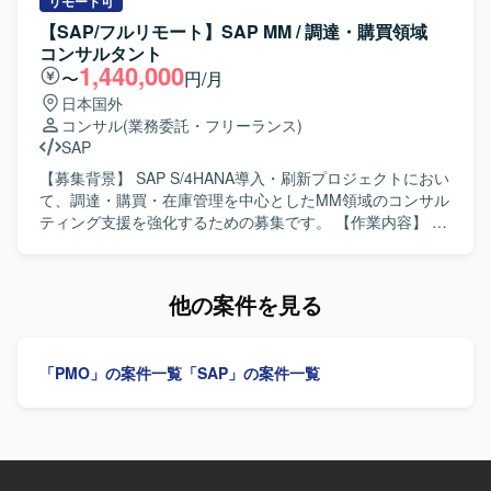
だきます。組立またはプロセス製造業におけるサプライチ
リモート可
ェーン計画(PSI)業務を踏まえ、要件整理や計画プロセスの
【SAP/フルリモート】SAP MM / 調達・購買領域
高度化に向けた支援を実施いただきます。プロジェクトの
コンサルタント
推進や関係者との調整を通じて、計画業務の高度化を図っ
1,440,000
〜
円/月
ていただきます。 【求める人物像】 生産管理または生産計
日本国外
画に関する深い業務理解をお持ちで、自ら主体的にプロジ
コンサル
(業務委託・フリーランス)
ェクトを推進いただける方を求めています。関係者と円滑
SAP
にコミュニケーションを取りながら、課題を整理し解決に
導ける方にご参画いただきたいです。 【ポジションの魅
【募集背景】 SAP S/4HANA導入・刷新プロジェクトにおい
力】 製造業のサプライチェーン計画領域において、最新の
て、調達・購買・在庫管理を中心としたMM領域のコンサル
計画ソリューションを活用しながら、意思決定高度化に直
ティング支援を強化するための募集です。 【作業内容】 調
接貢献できるプロジェクトになります。生産系に強い知見
達・購買・在庫管理業務の現状整理およびTo-Be設計を行い
を生かしつつ、デジタルプランニング事業の中心で経験を
ます。SAP MM領域の要件定義やFit & Gapを実施し、日本
積んでいただけます。 【開発環境】 SAP IBPおよびサプラ
側ユーザー、海外チーム、ベンダーとの英日での調整を行
他の案件を見る
イチェーン計画関連ツールを用いた環境で作業していただ
います。テストおよび移行支援にも携わっていただきま
きます。
す。 【求める人物像】 調達・購買・在庫管理業務に対する
理解を持ち、SAP MM領域での上流工程から一連のプロセ
「PMO」の案件一覧
「SAP」の案件一覧
スに主体的に取り組んでいただける方を求めています。日
本語と英語でのコミュニケーションに長け、国内外の関係
者と円滑に連携できる方を歓迎します。 【ポジションの魅
力】 SAP S/4HANA導入・刷新という大規模かつグローバル
なプロジェクトに参画し、調達・購買領域における専門性
とバイリンガルコンサルタントとしての経験を高めていた