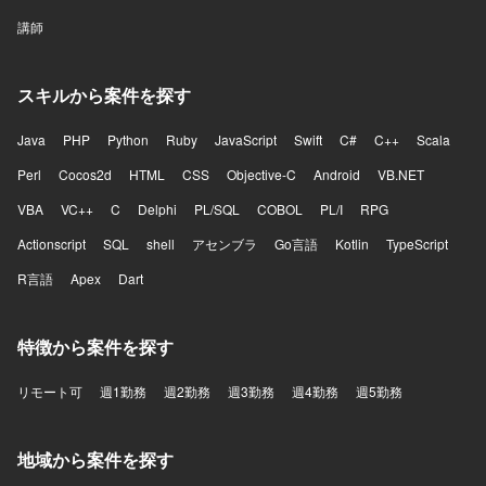
講師
スキルから案件を探す
Java
PHP
Python
Ruby
JavaScript
Swift
C#
C++
Scala
Perl
Cocos2d
HTML
CSS
Objective-C
Android
VB.NET
VBA
VC++
C
Delphi
PL/SQL
COBOL
PL/I
RPG
Actionscript
SQL
shell
アセンブラ
Go言語
Kotlin
TypeScript
R言語
Apex
Dart
特徴から案件を探す
リモート可
週1勤務
週2勤務
週3勤務
週4勤務
週5勤務
地域から案件を探す