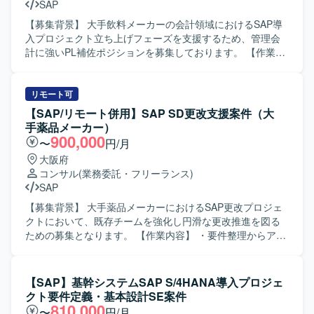
SAP
【募集背景】 大手飲料メーカーの会計領域におけるSAP導
入プロジェクト立ち上げフェーズを支援するため、管理会
計に強いPL補佐ポジションを募集しております。 【作業内
容】 大手飲料メーカー向け会計領域のSAP導入プロジェク
トにおいて、要件定義前の立ち上げフェーズから参画して
いただきます。財務会計寄りの元請PLを管理会計の知見で
リモート可
補完しつつ、エンドユーザーの要件調整・取りまとめを行
【SAP/リモート併用】SAP SD更改支援案件（大
い、要望を受け止めながら最適解を提案していただきま
手薬品メーカー）
す。また、元請SIer側の若手メンバーのマネジメントもご担
900,000
〜
円/月
当いただきます。 【求める人物像】 管理会計と財務会計の
大阪府
双方を理解し、エンドユーザーの多様な要望に対して冷静
コンサル
(業務委託・フリーランス)
かつ柔軟に対応できる方を求めております。関係者とのコ
SAP
ミュニケーションを通じて合意形成を図り、プロジェクト
を前向きに推進できる方にご活躍いただきたいと考えてお
【募集背景】 大手薬品メーカーにおけるSAP更改プロジェ
ります。 【ポジションの魅力】 大手メーカーの重要プロジ
クトにおいて、既存チームを強化し円滑な更改推進を図る
ェクト立ち上げフェーズから参画でき、会計領域における
ための募集となります。 【作業内容】 ・要件整理からアー
SAP導入の上流工程を主導的に経験していただけます。管
キテクチャ設計、実装、テスト、運用設計までの一連の作
理会計の専門性を活かしつつ、エンドとの要件調整や若手
業に関する支援を行っていただきます。 ・開発ベンダーの
メンバーのマネジメントなど、上流マネジメントスキルも
成果物（仕様書、テスト結果）のレビューを実施していた
【SAP】基幹システムSAP S/4HANA導入プロジェ
磨くことができる環境です。 【開発環境】 SAP FI/CO を中
だきます。 ・UATにおけるユーザーサポートおよび課題整
クト要件定義・基本設計SE案件
心とした会計領域のSAP環境を前提としたプロジェクトと
理、問い合わせ対応を行っていただきます。 ・関係者向け
810,000
〜
円/月