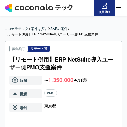
会員登録
>
>
>
ココナラテック
案件を探す
SAPの案件
【リモート併用】ERP NetSuite導入ユーザー側PMO支援案件
リモート可
募集終了
【リモート併用】ERP NetSuite導入ユー
ザー側PMO支援案件
1,350,000
報酬
〜
円/月
PMO
職種
東京都
場所