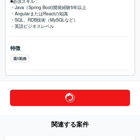
■必須スキル：
・Java（Spring Boot)開発経験5年以上

・AngularまたはReactの知識

・SQL、RDB技術（MySQLなど）

・英語ビジネスレベル
特徴
週5勤務
関連する案件