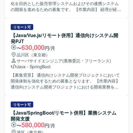
背景を理解したうえで設計・実装・テスト・リリースまで
化を目的とした販売管理システムおよびその連携システム
一貫して対応でき、顧客への価値貢献に強いこだわりを持
の開発を進めるための募集です。 【作業内容】 経理が経
てる方を歓迎いたします。 【ポジションの魅力】 販売管理
理・会計業務を行う際に利用している販売管理システムお
や会計領域に関わる基幹システムの開発を通じて、エンタ
よびその連携システムにおいて、設計・開発・テスト・リ
メ領域のサービス価値向上に直接貢献できるポジションで
リースまでの一連の開発業務を担当していただきます。ス
リモート可
す。 スクラム開発のもと、少人数チームで裁量高く設計か
クラムチームの開発メンバーとしてスプリントバックログ
【Java/Vue.js/リモート併用】通信向けシステム開
らリリースまで一貫して携わることができ、アーキテクチ
に積まれたPBIを着実に推進し、フロントエンド・バックエ
発PJT
ャ設計やドメイン理解を深めながらスキルアップが可能で
ンドを問わず開発作業を行っていただきます。また、チー
630,000
〜
円/月
す。 【開発環境】 JavaおよびSpring Bootを用いたWebサ
ムメンバーやステークホルダーと連携しながら課題の整理
品川区（東京都）
ービス開発を中心とした環境となります。 RDBMSや
や解決に取り組んでいただきます。 【求める人物像】 積極
サーバサイドエンジニア
(業務委託・フリーランス)
NoSQLなどのデータベースを活用し、Gitでソースコード管
的にキャッチアップし自走できる方、課題に真摯に向き合
Java
・
SpringBoot
理を行う開発スタイルです。
いアウトプットを通じて他メンバーと知見共有ができる方
を求めています。アーキテクチャやドメインを理解したう
【募集背景】 通信向けシステム開発プロジェクトにおいて
えで設計から開発までを独力で遂行でき、顧客への価値貢
開発体制を強化するための募集となります。 【作業内容】
献に強い関心を持って取り組める方を歓迎いたします。開
通信向けシステム開発プロジェクトにおける開発業務をご
発メンバーだけでなく、経理をはじめとしたビジネスメン
担当いただきます。バックエンドはJavaを使用し、フロン
バーとも積極的にコミュニケーションを取り、自主的に行
トエンドはVueを使用して開発を行います。 【求める人物
動できる方を想定しています。 【ポジションの魅力】 事業
像】 Javaによる開発経験が豊富で、基本設計以降の工程を
リモート可
拡大を支える基幹的な会計・販売管理領域のシステム開発
主体的に推進していただける方を求めています。チーム内
【Java/SpringBoot/リモート併用】業務システム
に携わることができ、ビジネスへのインパクトが大きいプ
でコミュニケーションを取りながら円滑に開発を進めてい
開発支援
ロダクトの価値向上に直接貢献していただけます。スクラ
ただける方ですと望ましいです。 【ポジションの魅力】 通
580,000
〜
円/月
ムチームの一員としてアジャイルな開発プロセスを実践し
信向けシステム開発に携わることで、大規模なシステム開
港区（東京都）