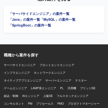
に柔軟に対応し、関係者と協調しながら主体的に開発を推
進していただける方を求めています。 【ポジションの魅
「サーバサイドエンジニア」の案件一覧
力】 保険業向けの大規模なオープン系システム開発に携わ
ることで、バックエンドからフロントエンドまで幅広い技
「Java」の案件一覧
「MySQL」の案件一覧
術スタックを活用しながら、ITデリバリー環境の統合や効
「SpringBoot」の案件一覧
率化に貢献する経験を積むことができます。 【開発環境】
Java、Spring Boot、Node.js、JavaScript／TypeScript、
React、Angular、Next.js、Linux環境
職種から案件を探す
サーバサイドエンジニア
フロントエンドエンジニア
インフラエンジニア
ネットワークエンジニア
ネイティブアプリエンジニア
サーバーエンジニア
テスター
ゲームエンジニア
LAMP系エンジニア
PL
汎用機
ブリッジSE
組込・制御
AIエンジニア
上級SE
フルスタックエンジニア
コンサルタント
PM
プリセールス
PMO
プロダクトマネージャー