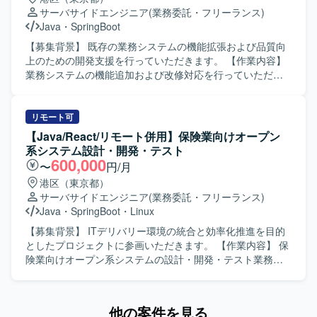
ながら、アーキテクチャやドメイン理解を深めつつフロン
発の経験を積むことができます。バックエンドだけでなく
サーバサイドエンジニア
(業務委託・フリーランス)
トエンド・バックエンド双方の開発に関わることで、幅広
フロントエンド技術にも関わることができ、フルスタック
Java
・
SpringBoot
い技術スキルと業務知識を身につけることができます。
寄りのスキルを身につけていただけます。 【開発環境】 バ
【開発環境】 JavaおよびSpring Bootを用いたWebサービス
ックエンドにJavaおよびSpring Boot、フロントエンドに
【募集背景】 既存の業務システムの機能拡張および品質向
開発環境のもと、RDBMSやNoSQLを利用したシステム開発
Vue.jsを使用した開発環境です。
上のための開発支援を行っていただきます。 【作業内容】
を行います。ソースコード管理にはGitを利用し、スクラム
業務システムの機能追加および改修対応を行っていただき
による開発プロセスの中で日々のコミュニケーションには
ます。基本設計から製造、テストまで一貫して担当してい
Slack、オンラインミーティングにはオンライン会議ツール
ただきます。既存機能の改善および不具合対応を行ってい
を活用いたします。
ただきます。各種レビューやドキュメント作成も対応して
リモート可
いただきます。 【求める人物像】 開発経験が豊富で周囲と
【Java/React/リモート併用】保険業向けオープン
円滑にコミュニケーションを取りながら主体的に動いてい
系システム設計・開発・テスト
ただける方を求めています。既存システムの仕様を理解し
600,000
〜
円/月
ながら改善提案を行っていただける方が望ましいです。
港区（東京都）
【ポジションの魅力】 基本設計からテストまで一貫して担
サーバサイドエンジニア
(業務委託・フリーランス)
当できるため、上流から下流まで幅広い工程の経験を積む
Java
・
SpringBoot
・
Linux
ことができます。既存システムの機能追加や改善を通じて
業務知識と技術力の両面を高めていただけます。 【開発環
【募集背景】 ITデリバリー環境の統合と効率化推進を目的
境】 Java、Spring Boot、SQL、AWS、Gitなどを用いた
としたプロジェクトに参画いただきます。 【作業内容】 保
Webシステム開発環境になります。
険業向けオープン系システムの設計・開発・テスト業務を
担当いただきます。バックエンド開発者として、アプリケ
ーションスペシャリストの役割も担いながら、ITデリバリ
ー環境の統合と効率化に向けたシステム開発に携わってい
他の案件を見る
ただきます。 【求める人物像】 アジャイルな開発スタイル