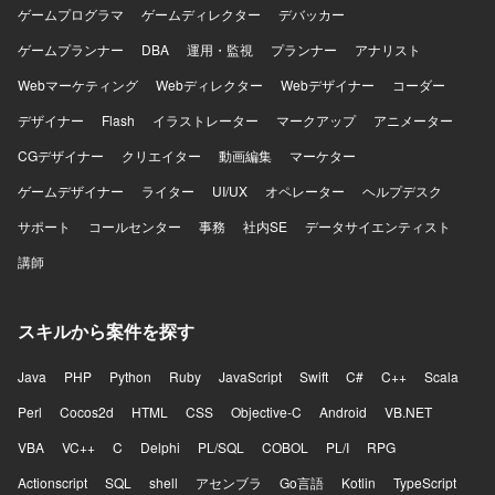
ゲームプログラマ
ゲームディレクター
デバッカー
ゲームプランナー
DBA
運用・監視
プランナー
アナリスト
Webマーケティング
Webディレクター
Webデザイナー
コーダー
デザイナー
Flash
イラストレーター
マークアップ
アニメーター
CGデザイナー
クリエイター
動画編集
マーケター
ゲームデザイナー
ライター
UI/UX
オペレーター
ヘルプデスク
サポート
コールセンター
事務
社内SE
データサイエンティスト
講師
スキルから案件を探す
Java
PHP
Python
Ruby
JavaScript
Swift
C#
C++
Scala
Perl
Cocos2d
HTML
CSS
Objective-C
Android
VB.NET
VBA
VC++
C
Delphi
PL/SQL
COBOL
PL/I
RPG
Actionscript
SQL
shell
アセンブラ
Go言語
Kotlin
TypeScript