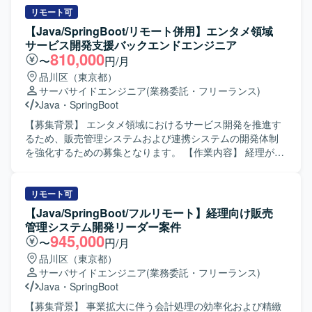
リモート可
【Java/SpringBoot/リモート併用】エンタメ領域
サービス開発支援バックエンドエンジニア
810,000
〜
円/月
品川区（東京都）
サーバサイドエンジニア
(業務委託・フリーランス)
Java
・
SpringBoot
【募集背景】 エンタメ領域におけるサービス開発を推進す
るため、販売管理システムおよび連携システムの開発体制
を強化するための募集となります。 【作業内容】 経理が経
理/会計業務を行う際に利用している販売管理システムおよ
びその連携システムの設計・開発・テスト・リリースまで
を担当していただきます。 フロントエンド・バックエンド
リモート可
を問わず、スクラムチームの一員としてスプリントバック
【Java/SpringBoot/フルリモート】経理向け販売
ログに積まれたPBIを完了させるまでの一連の開発フローを
管理システム開発リーダー案件
担っていただきます。 アーキテクチャやドメインを理解し
945,000
〜
円/月
ながら、課題整理や改善も含めた継続的な機能追加・改修
品川区（東京都）
を行っていただきます。 【求める人物像】 積極的にキャッ
サーバサイドエンジニア
(業務委託・フリーランス)
チアップしつつ、自走してタスクを推進できる方を求めて
Java
・
SpringBoot
います。 課題に対して真摯に向き合い、アウトプットを内
に閉じずにチームへ共有できる方が望ましいです。 要件や
【募集背景】 事業拡大に伴う会計処理の効率化および精緻