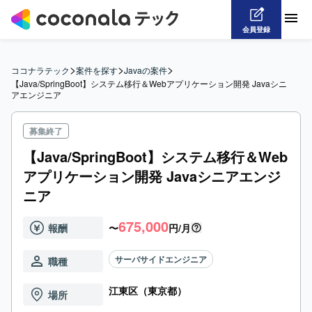
会員登録
>
>
>
ココナラテック
案件を探す
Javaの案件
【Java/SpringBoot】システム移行＆Webアプリケーション開発 Javaシニ
アエンジニア
募集終了
【Java/SpringBoot】システム移行＆Web
アプリケーション開発 Javaシニアエンジ
ニア
675,000
報酬
〜
円/月
サーバサイドエンジニア
職種
江東区（東京都）
場所