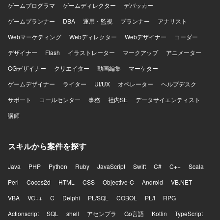
ゲームプログラマ
ゲームディレクター
デバッカー
ゲームプランナー
DBA
運用・監視
プランナー
アナリスト
Webマーケティング
Webディレクター
Webデザイナー
コーダー
デザイナー
Flash
イラストレーター
マークアップ
アニメーター
CGデザイナー
クリエイター
動画編集
マーケター
ゲームデザイナー
ライター
UI/UX
オペレーター
ヘルプデスク
サポート
コールセンター
事務
社内SE
データサイエンティスト
講師
スキルから案件を探す
Java
PHP
Python
Ruby
JavaScript
Swift
C#
C++
Scala
Perl
Cocos2d
HTML
CSS
Objective-C
Android
VB.NET
VBA
VC++
C
Delphi
PL/SQL
COBOL
PL/I
RPG
Actionscript
SQL
shell
アセンブラ
Go言語
Kotlin
TypeScript