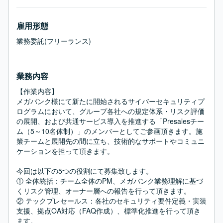
雇用形態
業務委託(フリーランス)
業務内容
【作業内容】

メガバンク様にて新たに開始されるサイバーセキュリティプ
ログラムにおいて、グループ各社への規定体系・リスク評価
の展開、および共通サービス導入を推進する「Presalesチー
ム（5～10名体制）」のメンバーとしてご参画頂きます。施
策チームと展開先の間に立ち、技術的なサポートやコミュニ
ケーションを担って頂きます。

今回は以下の5つの役割にて募集致します。

① 全体統括：チーム全体のPM、メガバンク業務理解に基づ
くリスク管理、オーナー層への報告を行って頂きます。

② テックプレセールス：各社のセキュリティ要件定義・実装
支援、拠点OA対応（FAQ作成）、標準化推進を行って頂き
ます。
