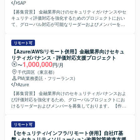
SAP
ョンをリードできる方が望ましいです。 【ポジションの魅
力】 大手製造業の全社データ活用やAI活用の前提となるマ
【募集背景】 金融業界向けのセキュリティガバナンスやセ
スタデータ管理の基盤づくりに、上流PMOとして深く関与
キュリティ評価対応を強化するためのプロジェクトにおい
できるポジションです。データガバナンスやMDM領域での
て、グローバル対応が可能なリーダーおよびメンバーを募
経験を活かしつつ、経営層とのディスカッションを通じて
集しております。 【作業内容】 金融業界向けセキュリティ
上流工程の経験を積むことができます。 【開発環境】
ガバナンス・評価対応支援プロジェクトに参画し、セキュ
MDMやデータマネジメントに関する各種ツールやドキュメ
リティに関するグローバルプロジェクトの推進支援を行っ
リモート可
ントを活用しながら、業務・IT横断でプロジェクトを推進
ていただきます。リーダーの方には、英語WEB会議のファ
【Azure/AWS/リモート併用】金融業界向けセキュ
していただきます。
シリテートやインシデント対応支援、アドバイザリー業
リティガバナンス・評価対応支援プロジェクト
務、金融庁ガイドライン対応を含むセキュリティ業務全般
1,000,000
〜
円/月
のリードを担っていただきます。メンバーの方には、PMO
千代田区（東京都）
業務として管理資料の更新をはじめとした事務処理や、プ
PM
(業務委託・フリーランス)
ロジェクト運営に関する各種支援業務を行っていただきま
Azure
す。 【求める人物像】 セキュリティ分野やクラウド、ITイ
ンフラに関する経験を活かしながら、金融業界のセキュリ
【募集背景】 金融業界向けのセキュリティガバナンスおよ
ティガバナンス強化に主体的に取り組んでいただける方を
び評価対応を強化するため、グローバルプロジェクトにお
求めております。グローバルプロジェクトでの英語を用い
けるリーダーおよびメンバーを募集しております。 【作業
たコミュニケーションに前向きに取り組める方や、関係者
内容】 金融業界向けセキュリティガバナンスおよび評価対
と連携しながら粘り強くプロジェクトを推進できる方が望
応に関するプロジェクトに参画し、グローバルプロジェク
ましいです。 【ポジションの魅力】 金融業界におけるセキ
トの一員として、セキュリティ領域やクラウド、ITインフ
リモート可
ュリティガバナンスや評価対応といった重要領域におい
ラに関する知見を活かして支援を行います。リーダーポジ
【セキュリティ/インフラ/リモート併用】自社IT基
て、グローバルプロジェクトに参画しながら専門性を高め
ションの方には、グローバルセキュリティプロジェクトの
盤・セキュリティソリューション改善対策推進支援