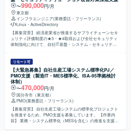
ていただけます。クラウドやITインフラに関する知見とセ
推進や関連する会議のファシリテーション、金融業界向け
990,000
〜
円/月
キュリティ領域の実務経験を組み合わせることで、今後の
のセキュリティ業務やインシデント対応支援などを担当い
東京都
キャリア形成においても価値の高い経験を積んでいただけ
ただきます。メンバーポジションの方には、PMO業務とし
インフラエンジニア
(業務委託・フリーランス)
ます。 【開発環境】 クラウド環境としてAzureおよびAWS
て管理資料の更新などの事務処理や、プロジェクト遂行に
Linux
・
ActiveDirectory
を活用したセキュリティ関連業務となります。
必要な各種ドキュメント作成支援などを行っていただきま
す。 【求める人物像】 セキュリティ領域における実務経験
【募集背景】 経済産業省が推進するサプライチェーンセキ
を有し、クラウドやITインフラに関する知見も併せ持って
ュリティ評価制度の★3・★4取得および全社セキュリティ
いる方を求めております。グローバル環境での業務に前向
体制強化に向けて、自社IT基盤・システム・セキュリティ
きに取り組み、英語でのコミュニケーションにも積極的に
ソリューションの改善対策を推進するための外部パートナ
チャレンジいただける方が望ましいです。リーダーポジシ
ーを募集している背景がございます。 【作業内容】 セキュ
ョンでは、関係者との調整や会議のファシリテーションを
リティ専門家の指示のもと、自社システム部門と密に連携
リモート可
主体的に進められるリーダーシップをお持ちの方を歓迎い
しながら、システム・IT基盤のアセスメント推進をご担当
【大緊急募集】自社生産工場システム標準化PJ／
たします。 【ポジションの魅力】 金融業界向けのセキュリ
いただきます。自社IT環境（ネットワーク、サーバ、クラ
PMO支援（製造IT・MES標準化、ISA-95準拠検討
ティガバナンスおよび評価対応に深く関与できるととも
ウド、ID管理、エンドポイント等）の各種設定・運用状況
体制）
に、グローバルプロジェクトの中で英語を用いたコミュニ
のヒアリングおよび現状整理、SCS評価基準と自社システ
470,000
〜
円/月
ケーションや海外法制への対応に携わる機会がございま
ム現状とのFit&Gap分析の補助を行っていただきます。導き
国分寺市（東京都）
す。セキュリティ分野の専門性を高めながら、クラウドや
出された課題に対する具体的な技術的対策案（MFA強化、
PMO
(業務委託・フリーランス)
インフラといった周辺領域の知見も広げていただける環境
ログ取得・監視設定、アクセス制御見直し等）の検討サポ
です。 【開発環境】 クラウド環境としてAzureおよびAWS
ート、システム部門・ベンダーに対する要件定義・設定変
【募集背景】 自社生産工場システムの標準化プロジェクト
などを利用したITインフラ環境のもとで、セキュリティガ
更指示・課題管理の実行を行っていただきます。自社シス
を推進するため、PMO支援を募集しています。 【作業内
バナンスおよび評価対応に関する各種業務を行っていただ
テム部門へ日常的にアプローチ・伴走し、対策導入に向け
容】 業務・システム標準化（MESを含む）の推進を支援し
きます。
た説得・調整・ステータス管理、システム構成図、パラメ
ます。全体TO-BEモデルの定義、KGI/KPIの整合性確認、会