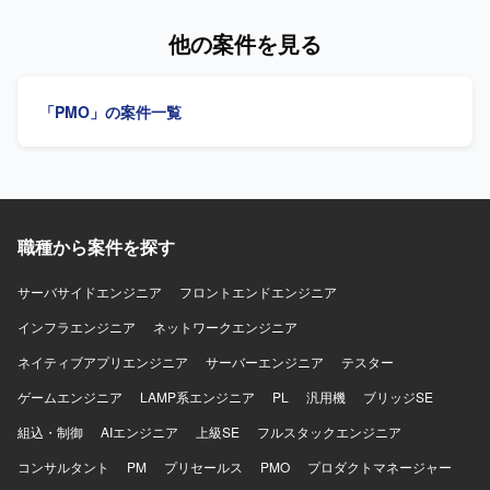
ータシート、運用手順書、評価エビデンス等の資料作成・
議体の運営、進捗・課題・リスク管理、ベンダーコントロ
更新もご担当いただきます。 【求める人物像】 机上の理想
ール、WBS整備、資料作成を担当します。標準化モデル定
他の案件を見る
論ではなく実際のシステム設定や現場の運用に興味を持
義の完了後は、要件定義・計画フェーズへの移行を支援し
ち、自発的に手を動かせる現場密着・ハンズオン指向の方
ます。 【求める人物像】 関係者と連携しながら、横断的な
を求めております。自社システム部門へ積極的に足を運
検討チームの運営やプロジェクト管理を主体的に推進でき
「PMO」の案件一覧
び、疑問点をその場で解消しながら前向きに推進できるフ
る方を求めています。 【ポジションの魅力】 製造IT・MES
ットワークの軽さとコミュニケーション意欲をお持ちの方
標準化およびISA-95準拠の検討体制に関わり、全社横断の
が望ましいです。セキュリティの専門知識を実務を通じて
標準化プロジェクトを支援できるポジションです。 【開発
吸収し、ステップアップしたいというキャッチアップ力と
環境】 Teams、Excel、PowerPoint、Wordを活用します。
向上心をお持ちの方にマッチする案件です。 【ポジション
DB関連ドキュメントとしてテーブル定義書、ER図を扱いま
の魅力】 経済産業省が推進するセキュリティ評価制度への
す。
対応プロジェクトに参画し、全社レベルのセキュリティ体
職種から案件を探す
制強化に直接関わることができるポジションです。セキュ
リティ専門家やPMと協働しながら、アセスメントから対策
サーバサイドエンジニア
フロントエンドエンジニア
導入、運用定着まで一連のプロセスに深く関与できるた
インフラエンジニア
ネットワークエンジニア
め、セキュリティ分野およびインフラ領域の実務経験と知
見を大きく高めていただけます。 【開発環境】 自社IT基盤
ネイティブアプリエンジニア
サーバーエンジニア
テスター
としてネットワーク、サーバ（Windows、Linux）、クラウ
ド環境（AWS、Azure等）、ID管理（Active Directory、
ゲームエンジニア
LAMP系エンジニア
PL
汎用機
ブリッジSE
Microsoft Entra ID等）を対象とした環境でのアセスメント
組込・制御
AIエンジニア
上級SE
フルスタックエンジニア
および改善支援となります。
コンサルタント
PM
プリセールス
PMO
プロダクトマネージャー