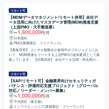
リモート可
【MDM/データマネジメント/リモート併用】全社デ
ータ活用に向けたマスタデータ管理(MDM)推進支援
（上流PMO・大手製造業）
1,800,000
〜
円/月
日本国外
PMO
(業務委託・フリーランス)
【募集背景】 コンサル複数名が参画中のプロジェクトにお
いて、MDM推進をリードする上流PMOの追加要員として募
集しています。 【作業内容】 全社データ活用・AI活用の前
提となるマスタデータ管理の推進役として、複数部門への
ヒアリングを実施し論点を構造化していただきます。曖昧
なテーマを推進計画やロードマップに落とし込み、MDM推
リモート可
進をリードしながらPMOとしてプロジェクトを推進してい
【SAP/リモート可】金融業界向けセキュリティガ
ただきます。経営層や部長層向けの資料を作成し、ディス
バナンス・評価対応支援プロジェクト（グローバル
カッションのファシリテーションも行っていただきます。
対応／リーダー・メンバー募集）
【求める人物像】 多領域横断の推進体制が未整備な状況で
1,000,000
〜
円/月
も、自ら主体的に関係者へ働きかけ、曖昧なテーマを整理
千代田区（東京都）
しながら推進計画に落とし込める方を求めています。業務
インフラエンジニア
(業務委託・フリーランス)
とITを横断した視点を持ち、複数部門とのコミュニケーシ