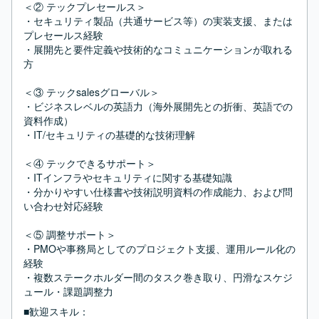
＜② テックプレセールス＞

・セキュリティ製品（共通サービス等）の実装支援、または
プレセールス経験

・展開先と要件定義や技術的なコミュニケーションが取れる
方

＜③ テックsalesグローバル＞

・ビジネスレベルの英語力（海外展開先との折衝、英語での
資料作成）

・IT/セキュリティの基礎的な技術理解

＜④ テックできるサポート＞

・ITインフラやセキュリティに関する基礎知識

・分かりやすい仕様書や技術説明資料の作成能力、および問
い合わせ対応経験

＜⑤ 調整サポート＞

・PMOや事務局としてのプロジェクト支援、運用ルール化の
経験

・複数ステークホルダー間のタスク巻き取り、円滑なスケジ
ュール・課題調整力
■歓迎スキル：