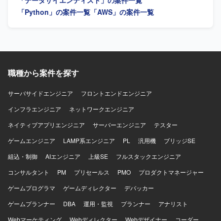
「データサイエンティスト」の案件一覧
ータパイプラインの設計・実装・運用を行っていただきま
援も担当します。 【求める人物像】 顧客とのコミュニケー
す。dbt などのツールを用いた運用や標準化にも取り組んで
ションを取りながら主体的に推進出来る方を求めていま
「Python」の案件一覧
「AWS」の案件一覧
いただく想定です。
す。要件整理から設計、実装、テストまで一貫して対応で
きる方、自律的に課題整理や推進が出来る方に適したポジ
ションです。 【ポジションの魅力】 マーケティングプラッ
トフォームを活用したデータ連携基盤の構築に一貫して関
わることができ、クラウド環境でのデータエンジニアリン
グやネットワーク設計の実務経験を積むことができます。
職種から案件を探す
Google CloudやBigQuery、b-dashなどの最新の技術要素に
触れながら、データ基盤構築のスキルを高めていただけま
サーバサイドエンジニア
フロントエンドエンジニア
す。 【開発環境】 Google Cloud上のサービス基盤とb-
インフラエンジニア
dashを利用した環境で、SQLやPython、MySQLなどを用い
ネットワークエンジニア
てデータ連携基盤を構築します。
ネイティブアプリエンジニア
サーバーエンジニア
テスター
ゲームエンジニア
LAMP系エンジニア
PL
汎用機
ブリッジSE
組込・制御
AIエンジニア
上級SE
フルスタックエンジニア
コンサルタント
PM
プリセールス
PMO
プロダクトマネージャー
ゲームプログラマ
ゲームディレクター
デバッカー
ゲームプランナー
DBA
運用・監視
プランナー
アナリスト
Webマーケティング
Webディレクター
Webデザイナー
コーダー