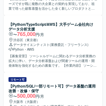
データ基盤技術に関わる経験を積むことができます。 【開
ーズですが既に複数の大企業との契約を実現しており、祖
発環境】 ・Python ・dbt ・AWS ・k8sコンテナ基盤 ・
業で培った顧客基盤を活かした全く新しいプロダクトとし
GitHub
て急速な成長を遂げている状況です。本事業はマルチプロ
ダクト戦略の一つの柱であり、次のステージに向けた拡大
フェーズを迎えているため、技術的知見をベースに開発プ
【Python/TypeScript/AWS】大手ゲーム会社向け
ロセス全体を俯瞰しプロジェクトを牽引できる人材を求め
データ分析支援
ております。 【作業内容】 企業が保有する文章データをAI
765,000
〜
円/月
で構造化し、独自のナレッジベースとして活用できるプロ
渋谷区（東京都）
ダクトの開発に参画いただきます。定性データを感情や要
データサイエンティスト
(業務委託・フリーランス)
望を含めた分析可能な形に変換し、業界・企業特有の文脈
Python
・
AWS
を理解した分析が可能となるような仕組みを構築していた
だきます。蓄積されたデータをもとにAIがディスカッショ
【募集背景】 ソーシャルゲームに関わるデータ分析業務の
ンパートナーとして機能し、製品開発やマーケティング戦
拡大に伴い、データ分析基盤および関連ツールの運用・開
略の意思決定を支援する機能の高度化にも関わっていただ
発体制を強化するための募集です。 【作業内容】 ソーシャ
きます。顧客のデータ活用を支援するため、データ基盤の
ルゲームに関わるデータ分析支援業務をご担当いただきま
構築からBIダッシュボードの実装まで一貫して推進し、Biz
す。 バッチの実行環境の運用や、データ分析に関する各種
チーム・プロダクトチーム・ユーザー企業と連携しながら
ツールの開発を行っていただきます。 また、データ分析に
リモート可
仮説検証を繰り返し、分析基盤や可視化環境を構築してい
関するお問い合わせ対応やトラブルシューティングなども
【Python/SQL/一部リモート可】データ基盤の運用
ただきます。 【求める人物像】 データ基盤およびBI領域に
幅広くご対応いただきます。 【求める人物像】 データ分析
改善・改修・保守
おいて高い実践力を持ち、分析要件からデータモデルを設
業務や周辺システムの運用・開発に主体的に取り組める方
500,000
〜
円/月
計できる方を求めております。データ品質や保守性を考慮
を求めています。 関係者とコミュニケーションを取りなが
大阪市（大阪府）
した設計ができ、ユーザー価値を重視しながらデータを通
ら課題を整理し、自ら手を動かして改善を進めていける方