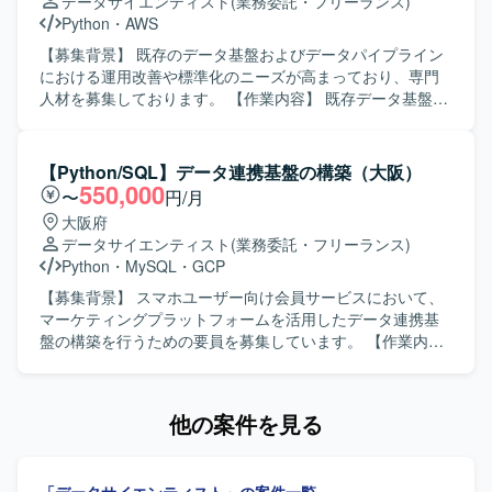
データサイエンティスト
(業務委託・フリーランス)
じて意思決定を支援できる方が望ましいです。エンドユー
が望ましいです。 【ポジションの魅力】 ソーシャルゲーム
Python
・
AWS
ザー視点でダッシュボードを設計でき、変化を楽しみつつ
に関する多様なデータを扱いながら、分析基盤やツールの
要件が固まっていない環境でも前向きに推進できるマイン
運用・開発を通じてサービス改善に貢献できるポジション
【募集背景】 既存のデータ基盤およびデータパイプライン
ドをお持ちの方を歓迎いたします。Biz、PdM、エンジニア
です。 データ分析の上流から下流まで一貫して関わること
における運用改善や標準化のニーズが高まっており、専門
と協働しながらプロジェクトを進められる協調性も重視し
で、技術力とドメイン知識の双方を高めていただけます。
人材を募集しております。 【作業内容】 既存データ基盤・
ております。 【ポジションの魅力】 生成AIを活用した新規
【開発環境】 PythonやTypeScriptを用いたツール開発、お
データパイプラインの運用改善や改修を行っていただきま
事業の立ち上げに中核メンバーとして関わることができ、
よびAWSを中心としたクラウド環境上でのバッチ実行環境
す。現行調査を行い、設計、改修、運用改善、ドキュメン
定性データの高度な活用やナレッジ基盤構築といった先進
の運用・構築を行います。 CI/CDツールとしてJenkinsや
ト化、標準化検討まで一貫してご担当いただきます。あわ
【Python/SQL】データ連携基盤の構築（大阪）
的なテーマに取り組んでいただけます。複数の大企業との
GitHub Actions、プロジェクト管理ツールとしてJiraなどを
せて、成果物のドキュメント整備や共有を進めていただき
550,000
〜
円/月
契約実績がある環境で、プロダクトの成長とともに自身の
利用します。
ます。 【求める人物像】 一人称で能動的に業務を推進でき
大阪府
技術的・ビジネス的なスキルを高めることができます。デ
る自走力をお持ちの方を求めております。運用改善や標準
データサイエンティスト
(業務委託・フリーランス)
ータ基盤構築から可視化まで一気通貫で関与できるため、
化に主体的に取り組み、関係者と連携しながらドキュメン
Python
・
MySQL
・
GCP
広範なデータエンジニアリングの経験を積める点も魅力で
ト整備やノウハウ共有を進めていただける方が望ましいで
す。 【開発環境】 BackendではPythonやFastAPI、Prefect
す。また、自動化や効率化、AI 活用など新しい取り組みに
【募集背景】 スマホユーザー向け会員サービスにおいて、
を用い、FrontendではTypescriptおよびReact Routerを採用
前向きに取り組んでいただける方を歓迎いたします。 【ポ
マーケティングプラットフォームを活用したデータ連携基
しております。インフラストラクチャはAWSを中心に
ジションの魅力】 データ基盤およびデータパイプラインの
盤の構築を行うための要員を募集しています。 【作業内
Fargate、Aurora、S3、ElastiCacheなどを利用し、
運用改善から標準化検討まで幅広い工程に関わることがで
容】 スマホユーザー向け会員サービスの業務要件に基づ
Terraformで構成管理を行っております。周辺ツールとして
き、全体最適を意識した改善活動に携わることができま
き、当該サービスのデータ要件の具体化および要件定義を
Github、Slack、Notion、Datadog、Linearを活用してお
す。ドキュメント整備や仕組み化を通じて、組織全体のデ
行います。Google Cloud上に構築されたサービス基盤とb-
他の案件を見る
り、OpenAI APIやAnthropic APIなどの生成AI関連サービス
ータ活用の高度化に貢献していただけるポジションです。
dashの連携方式の設計、構築、テストを実施します。デー
や、Github Copilot、Cursor Business、Devinなどの開発支
【開発環境】 クラウド環境として AWS 等を利用したデー
タ加工やデータマート作成、データパイプライン構築を行
援ツールも積極的に利用できる環境です。
タ基盤上で、SQL や Python を用いたデータ処理およびデ
います。必要に応じて既存の設計書の改変、実装、検証支