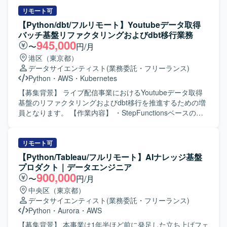
リモート可
【Python/dbt/フルリモート】Youtubeデータ取得
バッチ基盤リファクタリングおよびdbt移行業務
945,000
〜
円/月
港区（東京都）
データサイエンティスト
(業務委託・フリーランス)
Python
・
AWS
・
Kubernetes
【募集背景】 ライブ配信事業におけるYoutubeデータ取得
基盤のリファクタリングおよびdbt移行を推進するための増
員となります。 【作業内容】 ・StepFunctionsベースの既
存バッチをk8sコンテナベース構成へ移行いたします。 ・バ
ッチシステムからdbt部分を分離いたします。 ・既存バッチ
の処理フローを整理し、運用負荷軽減と可読性向上を図り
リモート可
ます。 ・Youtubeの既存バッチの保守作業を行います。 ・
【Python/Tableau/フルリモート】AIナレッジ基盤
新バッチの設計および開発を行います。 【求める人物像】
プロダクト｜データエンジニア
・既存システムの構造を理解しながら主体的に改善提案が
900,000
〜
円/月
できる方を求めております。 ・バッチ処理やデータ基盤に
中央区（東京都）
関する知見を活かし、周囲と連携しながら業務を進められ
データサイエンティスト
(業務委託・フリーランス)
る方を求めております。 【ポジションの魅力】 ・ライブ配
Python
・
Aurora
・
AWS
信事業におけるデータ基盤の中核部分の改善に携わること
ができます。 ・k8sコンテナベース構成やdbtなどモダンな
【募集背景】 本事業は1年半ほど前に発足した立ち上げフェ