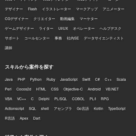
デザイナー
Flash
イラストレーター
マークアップ
アニメーター
CGデザイナー
クリエイター
動画編集
マーケター
ゲームデザイナー
ライター
UI/UX
オペレーター
ヘルプデスク
サポート
コールセンター
事務
社内SE
データサイエンティスト
講師
スキルから案件を探す
Java
PHP
Python
Ruby
JavaScript
Swift
C#
C++
Scala
Perl
Cocos2d
HTML
CSS
Objective-C
Android
VB.NET
VBA
VC++
C
Delphi
PL/SQL
COBOL
PL/I
RPG
Actionscript
SQL
shell
アセンブラ
Go言語
Kotlin
TypeScript
R言語
Apex
Dart