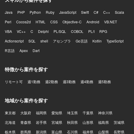
Java
PHP
Python
Ruby
JavaScript
Swift
C#
C++
Scala
Perl
Cocos2d
HTML
CSS
Objective-C
Android
VB.NET
VBA
VC++
C
Delphi
PL/SQL
COBOL
PL/I
RPG
Actionscript
SQL
shell
アセンブラ
Go言語
Kotlin
TypeScript
R言語
Apex
Dart
特徴から案件を探す
リモート可
週1勤務
週2勤務
週3勤務
週4勤務
週5勤務
地域から案件を探す
東京都
大阪府
福岡県
愛知県
埼玉県
千葉県
神奈川県
北海道
青森県
岩手県
宮城県
秋田県
山形県
福島県
茨城県
栃木県
群馬県
新潟県
富山県
石川県
福井県
山梨県
長野県