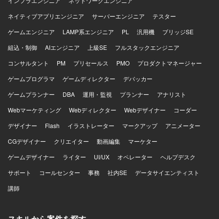
インフラエンジニア
ネットワークエンジニア
発生する可能性があります。
ネイティブアプリエンジニア
サーバーエンジニア
テスター
ゲームエンジニア
LAMP系エンジニア
PL
汎用機
ブリッジSE
組込・制御
AIエンジニア
上級SE
フルスタックエンジニア
コンサルタント
PM
プリセールス
PMO
プロダクトマネージャー
ゲームプログラマ
ゲームディレクター
デバッカー
ゲームプランナー
DBA
運用・監視
プランナー
アナリスト
Webマーケティング
Webディレクター
Webデザイナー
コーダー
デザイナー
Flash
イラストレーター
マークアップ
アニメーター
CGデザイナー
クリエイター
動画編集
マーケター
ゲームデザイナー
ライター
UI/UX
オペレーター
ヘルプデスク
サポート
コールセンター
事務
社内SE
データサイエンティスト
講師
スキルから案件を探す