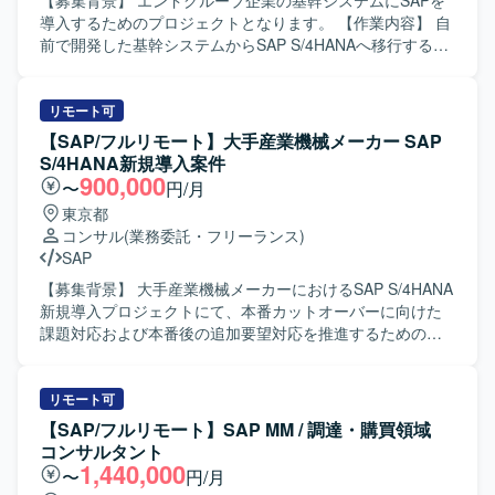
【募集背景】 エンドグループ企業の基幹システムにSAPを
められるコミュニケーション力をお持ちで、手順に沿った
導入するためのプロジェクトとなります。 【作業内容】 自
定型業務と、状況に応じた柔軟な対応の双方に取り組んで
前で開発した基幹システムからSAP S/4HANAへ移行するに
いただける方が望ましいです。 【ポジションの魅力】 SAP
あたり、要件定義および基本設計をご担当いただきます。
ECC6.0の運用保守からABAP開発、JP1を用いたジョブ管理
【求める人物像】 SAP業務に精通し、関係者とコミュニケ
まで、幅広い領域を一貫して経験できるポジションです。
ーションを取りながら主体的に要件整理と設計を進めてい
リモート可
SD／MM／PP／COなど複数モジュールに関わることで、業
ただける方を求めております。 【ポジションの魅力】 基幹
【SAP/フルリモート】大手産業機械メーカー SAP
務プロセス理解と技術スキルの双方を高めることができま
システム全体のSAP導入プロジェクトに上流工程から参画
S/4HANA新規導入案件
す。また、運用・開発・PMO業務が並行する環境のため、
でき、販売管理や購買管理／在庫管理領域での業務知見と
900,000
〜
円/月
キャリアの選択肢を広げる経験を積むことができます。
SAPスキルを高めていただけます。 【開発環境】 SAP
東京都
【開発環境】 SAP ECC6.0を中心とした環境で、ABAPによ
S/4HANAを中心とした基幹システム環境となります。
コンサル
(業務委託・フリーランス)
る開発およびJP1を用いたジョブ管理を行います。Office製
SAP
品を活用しながら、月次書類作成や各種管理業務も実施し
ていただきます。
【募集背景】 大手産業機械メーカーにおけるSAP S/4HANA
新規導入プロジェクトにて、本番カットオーバーに向けた
課題対応および本番後の追加要望対応を推進するための人
員を募集しております。 【作業内容】 SAP S/4HANA新規
導入案件（MM領域）において、顧客業務テストのQA対応
や課題対応の調査・機能検証を行っていただきます。 仕様
リモート可
変更内容を整理し、開発者への指示および受入テストを実
【SAP/フルリモート】SAP MM / 調達・購買領域
施していただきます。 データ移行関連作業を担当していた
コンサルタント
だきます。 上記作業を進めるうえでの顧客との打ち合わせ
1,440,000
〜
円/月
に参加し、業務内容や課題の整理を行っていただきます。