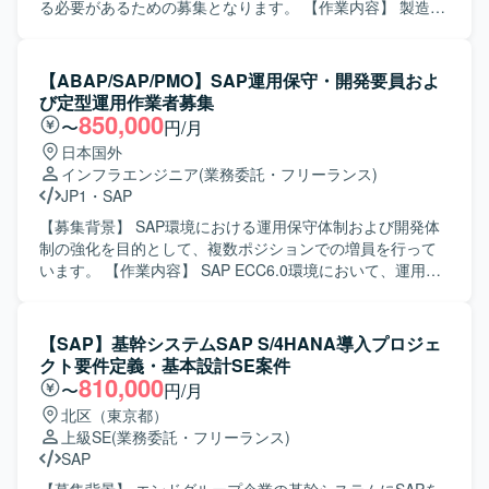
る必要があるための募集となります。 【作業内容】 製造メ
ーカー向けSAPシステム（SD/MM/PP）の運用保守支援を行
っていただきます。具体的には、障害発生時の原因調査お
よび対応方針の検討、変更要求に対する要件整理や概要設
【ABAP/SAP/PMO】SAP運用保守・開発要員およ
計、顧客からの問い合わせ内容の分析および回答作成、な
び定型運用作業者募集
らびに必要に応じたABAPプログラムの改修や動作確認など
850,000
〜
円/月
を担当していただきます。また、関連部門との調整やドキ
日本国外
ュメント作成なども実施していただきます。 【求める人物
インフラエンジニア
(業務委託・フリーランス)
像】 SAPの業務・技術両面に主体的に取り組み、関係者と
JP1
・
SAP
円滑にコミュニケーションを取りながら課題解決を進めて
いただける方を求めております。自ら状況を整理し、顧客
【募集背景】 SAP環境における運用保守体制および開発体
の要望を的確に理解して提案・改善に結びつけられる方に
制の強化を目的として、複数ポジションでの増員を行って
ご活躍いただける環境です。 【ポジションの魅力】 複数モ
います。 【作業内容】 SAP ECC6.0環境において、運用保
ジュール（SD/MM/PP）に関わりながら、導入後の運用保
守業務全般およびABAP開発業務を担当していただきます。
守を通じてビジネスプロセスの理解を深められるポジショ
具体的には、各種モジュールに対する問合せ対応、障害調
ンです。コンサルタントおよび概要設計者として、要件定
査・原因分析・改修対応、ならびにカスタマイズ・追加開
【SAP】基幹システムSAP S/4HANA導入プロジェ
義から設計・改善提案まで幅広いフェーズを経験でき、
発を行います。また、JP1を用いたジョブの操作やジョブネ
クト要件定義・基本設計SE案件
SAPスキルを一層高めていただけます。 【開発環境】 SAP
ットの設定・変更・改修も実施していただきます。 あわせ
810,000
〜
円/月
ERP環境上での運用保守・改修作業が中心となり、ABAPに
て、マスタ登録や移送作業などのSAP定型運用作業、要員
北区（東京都）
よるプログラム改修および関連ドキュメントの作成を行っ
アサインやリリース手続き、月次書類作成などのPMO的な
上級SE
(業務委託・フリーランス)
ていただきます。
定型運用作業もご担当いただきます。 【求める人物像】 担
SAP
当領域において自走して調査・障害対応ができる方を求め
ています。複数のチームや関係者と連携しながら業務を進