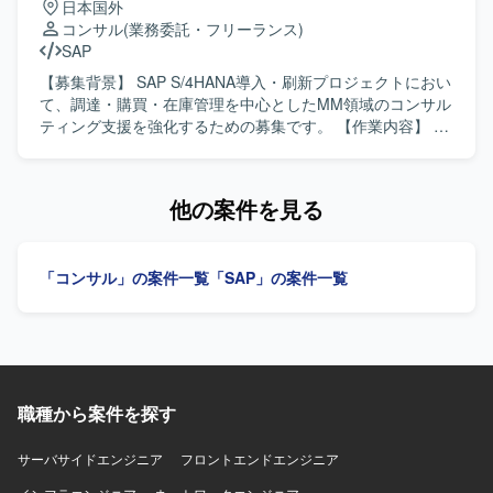
日本国外
本番カットオーバーに向けた課題・追加要望対応および本
コンサル
(業務委託・フリーランス)
番カットオーバー後の追加要望対応フェーズにおける業務
SAP
を継続してご対応いただきます。 【求める人物像】 顧客と
直接会話しながら業務を進めることができ、報告・連絡・
【募集背景】 SAP S/4HANA導入・刷新プロジェクトにおい
相談を適切に行っていただける方を求めております。 SAP
て、調達・購買・在庫管理を中心としたMM領域のコンサル
MMモジュールに関する未知の領域についても自ら調査し、
ティング支援を強化するための募集です。 【作業内容】 調
主体的にキャッチアップできる方を歓迎いたします。 業務
達・購買・在庫管理業務の現状整理およびTo-Be設計を行い
や課題の背景を理解しながら、関係者と協調して粘り強く
ます。SAP MM領域の要件定義やFit & Gapを実施し、日本
対応いただける方にご活躍いただきたいと考えておりま
側ユーザー、海外チーム、ベンダーとの英日での調整を行
他の案件を見る
す。 【ポジションの魅力】 大手産業機械メーカー向けの
います。テストおよび移行支援にも携わっていただきま
SAP S/4HANA新規導入プロジェクトに参画し、本番カット
す。 【求める人物像】 調達・購買・在庫管理業務に対する
オーバー前後の重要なフェーズに携わることができます。
理解を持ち、SAP MM領域での上流工程から一連のプロセ
「コンサル」の案件一覧
「SAP」の案件一覧
MM領域における業務知識とSAPのスキルを高めながら、顧
スに主体的に取り組んでいただける方を求めています。日
客折衝や課題対応など上流寄りの経験を積むことができま
本語と英語でのコミュニケーションに長け、国内外の関係
す。 本番後の追加要望対応フェーズを通じて、継続的な業
者と円滑に連携できる方を歓迎します。 【ポジションの魅
務改善やシステム活用に関わる経験を得ることができま
力】 SAP S/4HANA導入・刷新という大規模かつグローバル
す。 【開発環境】 SAP S/4HANA（MMモジュール）、アド
なプロジェクトに参画し、調達・購買領域における専門性
オンプログラム（ABAP）を用いた環境での作業となりま
とバイリンガルコンサルタントとしての経験を高めていた
す。
職種から案件を探す
だけます。MMリードとしてのキャリア形成や他モジュール
との連携知識の習得も期待できます。 【開発環境】 SAP
S/4HANAまたはECC環境上でのMM領域を中心としたシス
サーバサイドエンジニア
フロントエンドエンジニア
テムです。AribaやCoupaなど外部購買システムとの連携が