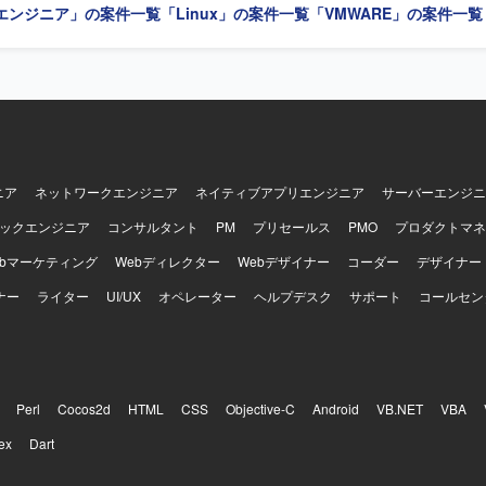
エンジニア」の案件一覧
「Linux」の案件一覧
「VMWARE」の案件一覧
ニア
ネットワークエンジニア
ネイティブアプリエンジニア
サーバーエンジニ
ックエンジニア
コンサルタント
PM
プリセールス
PMO
プロダクトマネ
ebマーケティング
Webディレクター
Webデザイナー
コーダー
デザイナー
ナー
ライター
UI/UX
オペレーター
ヘルプデスク
サポート
コールセン
Perl
Cocos2d
HTML
CSS
Objective-C
Android
VB.NET
VBA
ex
Dart