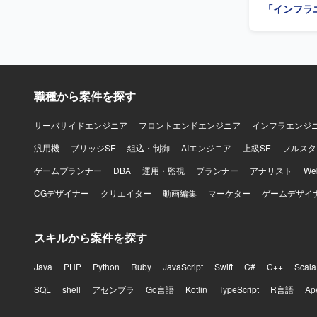
「インフラ
職種から案件を探す
サーバサイドエンジニア
フロントエンドエンジニア
インフラエンジ
汎用機
ブリッジSE
組込・制御
AIエンジニア
上級SE
フルスタ
ゲームプランナー
DBA
運用・監視
プランナー
アナリスト
W
CGデザイナー
クリエイター
動画編集
マーケター
ゲームデザイ
スキルから案件を探す
Java
PHP
Python
Ruby
JavaScript
Swift
C#
C++
Scala
SQL
shell
アセンブラ
Go言語
Kotlin
TypeScript
R言語
Ap