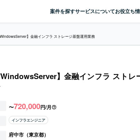
案件を探す
サービスについて
お役立ち情
x/WindowsServer】金融インフラ ストレージ基盤運用業務
x/WindowsServer】金融インフラ スト
務
720,000
〜
円/月
インフラエンジニア
府中市（東京都）