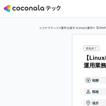
>
>
>
【Linu
ココナラテック
案件を探す
Linuxの案件
募集終了
【Linu
運用業
報酬
職種
場所