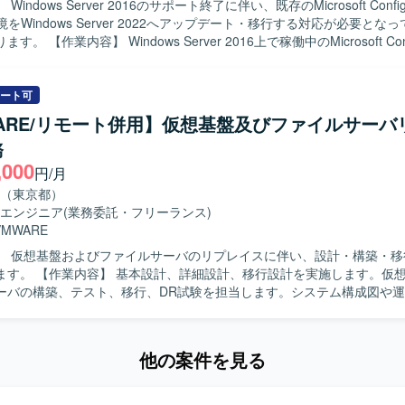
indows Server 2016のサポート終了に伴い、既存のMicrosoft Configu
滑に行い、状況に応じて柔軟に調整・判断できる方を歓迎いたします。 
r環境をWindows Server 2022へアップデート・移行する対応が必要とな
がら、安定したシステム運用と継続的な改善に取り組んでいただける方
稼働中のMicrosoft Configuration
環境について、Windows Server 2022へのOSアップデートおよび移行
て担当できるため、幅広い技術経験を積むことができます。 工場ネット
。 本番・準本番を含むサーバー群を対象に、移行計画の立案、影響調査
インフラに関わることで、現場に近い視点での基盤設計や改善に携わる
ップデート、テスト検証までを一連で対応いただきます。 オンプレミス
ート可
内SEチームの一員として、マネジメントや業務推進にも関わることで、
イブリッド環境におけるMCMサーバーの移行設計や検証も実施してい
ることができます。 【開発環境】 Windows/Linuxサーバを中心とし
ARE/リモート併用】仮想基盤及びファイルサーバ
 Microsoft Configuration ManagerおよびWindows Serverに
にて、VMware/Hyper-Vによる仮想基盤やActive Directory/Azure
務
自律的に計画立案から検証まで推進いただける方を求めております。 複
S/DHCP/ファイルサーバなどの基盤システムを取り扱う環境となってお
,000
した移行プロジェクトにおいて、関係者と連携しながら着実にタスクを
円/月
スペシャリストとして、ハイブリッド環境
（東京都）
ーバー群のOSアップデート・移行プロジェクトを主導する経験を積ん
エンジニア
(業務委託・フリーランス)
Windows Serverおよびクライアント管理基盤の更なる刷新に向けた
VMWARE
改案件における市場価値向上が見込めます。 【開発環境】 Microsoft
】 仮想基盤およびファイルサーバのリプレイスに伴い、設計・構築・移
ation Manager（MCM）、Windows Server 2016 / 2022、オンプレ
設計を実施します。仮想基盤および
ります。
ーバの構築、テスト、移行、DR試験を担当します。システム構成図や
 【求める人物像】 自ら能動的にタスクに取り組める方を求め
周囲と良質なコミュニケーションを取りながら物事を進められる方を歓
ンの魅力】 基本設計から構築、移行、DR試験まで一連の工程に携わる
他の案件を見る
rage、Veeamを使用します。