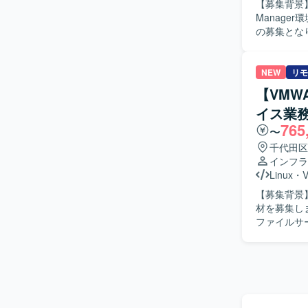
【募集背景】 W
ションを円
Manage
と協力しな
の募集となります。 【作業内容】 Windows Server 2016上で
おります。 【ポジションの魅力】 サーバ、ネットワーク、仮想基盤、認証基盤などインフラ全
Manager
般を横断し
ただきます
む製造業の
築、OSア
NEW
リモ
ます。 社
混在するハ
ーダーシップの経験を高め
【VMW
【求める人物像】
たインフラ環境
イス業
解を持ち、
基盤、DN
765
ーを対象と
〜
方が望ましいです。 【ポジションの魅力】 MCMの
千代田区
におけるサ
インフラ
す。 今後の
Linux
・
でき、インフラ更
【募集背景
Configur
材を募集します。 【作業内容】 基本設計、詳細設計、移行
ド環境とな
ファイルサ
どのドキュメントを作成します。
ています。
【ポジショ
す。 【開発環境】 vSphere、Linux、Windows、VLAN、ルーティング、Active Directory、
PureSto