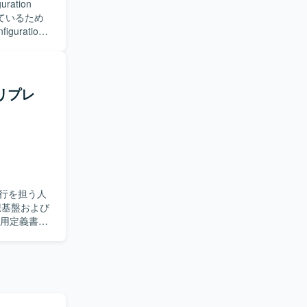
ration
社内関係者
っているため
を想定して
作業をご担当い
ワークを含
、環境構
ことができ
とクラウドが
上流工程やリ
ただきます。
リプレ
対する深い技術理
 ADなどの認証
数台サーバ
ります。
進められる
でいただけま
ナレッジを獲得
行を担う人
ミス環境、クラウ
運用定義書な
迎します。
ことができま