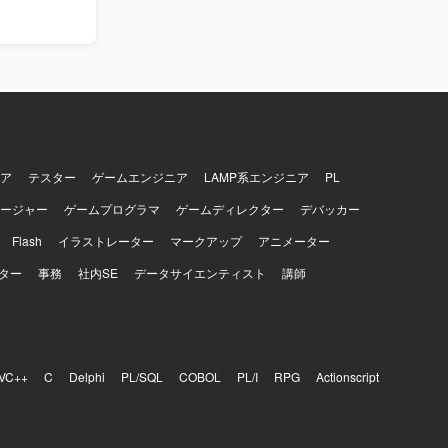
ア
テスター
ゲームエンジニア
LAMP系エンジニア
PL
ージャー
ゲームプログラマ
ゲームディレクター
デバッカー
Flash
イラストレーター
マークアップ
アニメーター
ター
事務
社内SE
データサイエンティスト
講師
VC++
C
Delphi
PL/SQL
COBOL
PL/I
RPG
Actionscript