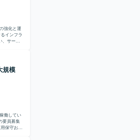
の強化と運
い、サービ
ウェアの設
存の設計に
足があって
理大規模
一連の工程
ス改善に関
プトによる運
た構成管理な
稼働してい
の要員募集
ルウェアに
きます。 既存