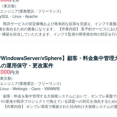
（東京都）
エンジニア
(業務委託・フリーランス)
ySQL
・
Linux
・
Apache
】 既存サービスの安定稼働および将来的な拡張を見据え、インフラ基盤
めの募集になります。 【作業内容】 某予約サービスにおけるインフラ
・構築を担当していただきます。インフラ監視や障害発生時の対応を行
働を支えていただきます。開発チームからの依頼に基づき、各種ミドル
などを行っていただきます。 【求める人物像】 開発メンバーと直接コミ
ョンを取りながら業務を進めることに抵抗がない方を求めています。既
、より適切なアーキテクチャを主体的に提案できる方や、スキル面で不
x/WindowsServer/vSphere】顧客・料金集中管
き、キャッチアップしていける方が望ましいです。 【ポジションの魅力】 大規
ムの運用保守・更改案件
ービスのインフラ基盤に携わることで、設計から構築、監視・運用まで
,000
ことができます。開発チームとの距離が近く、インフラ観点からサービ
円/月
め、技術力と提案力の双方を高められる環境です。 【開発環境】 Linux系OS
東京都）
MP系ミドルウェアを中心としたインフラ環境となります。シェルスクリ
エンジニア
(業務委託・フリーランス)
発や、Gitを用いたバージョン管理、プロビジョニングツールを利用し
Linux
・
Weblogic
・
Cisco
・
VMWARE
いただきます。
】 顧客・料金を集中管理する大規模システムにおいて、オンプレ基盤で
バの更改や既存プロジェクトで抱えている課題への対応を強化するため
運用保守およ
変更に伴うAP開発支援を行っていただきます。 EOLを迎えたOSやミド
nuxやWindowsServer環境でのバージョンアップ対応を実施していただ