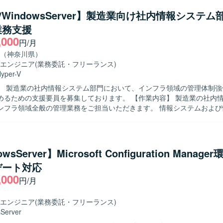
トにおけるシステム運用上の課題・問題を抽出し、運用改善策の検討お
ux/WindowsServer】製造業向け社内情報システ
きます。 vSphereを用いた仮想基盤の設計・構築・運用・保守を行い、We
業務支援
ルウェアを含めた基盤更改に対応していただきます。 Ansibleなどの自
,000
バ構築や設定作業の効率化を検討・設計・実装していただきます。 【求める人物
円/月
的に課題を発見し、関係者と連携しながら改善を推進していただける方を
（神奈川県）
ムリーダーとしてメンバーを取りまとめ、報告・連絡・相談を適切に行い
エンジニア
(業務委託・フリーランス)
る方を歓迎いたします。 複数のミドルウェアやインフラ技術に対して学
yper-V
術や仕組みの導入に前向きに取り組んでいただける方が望ましいです。 【ポジ
】 製造業の社内情報システム部門において、インフラ領域の管理体制強
】 大規模な顧客・料金管理システムのインフラ全体に関わることができ
の支援要員を募集しております。 【作業内容】 製造業の社内情報システム
ミドルウェア、運用改善まで幅広い経験を積むことができます。 リーダ
ンフラ領域全般の管理業務をご担当いただきます。 情報システムおよび
計・構築だけでなく改善推進やメンバーの牽引など上流から関与できる
務に携わっていただきます。 運用・保守に関する管理業務を行っていた
つながる環境です。 vSphereやWeblogic、Ansibleなどの技術を実
s/Linuxサーバの構築および保守を行っていただきます。 無線LAN、WAN、
での専門性を高めていただけます。 【開発環境】 Linux(RHEL8)および
ークの構築および保守をご対応いただきます。 L2/L3、VLAN、冗長化
Server(Ver2016)のオンプレ環境上でvSphere6.5を利用した仮想基盤
ワーク設計をご担当いただきます。 VMware/Hyper-Vを用いた仮想
ミドルウェアとしてApache、Tomcat、Weblogic ver14、IIS、SVF、Ta
wsServer】Microsoft Configuration Manage
だきます。 Active DirectoryやAzure ADなどの認証基盤設計をご
ます。 監視にはHinemosやJP1を使用し、TrendMicro関連製品によ
デート対応
/DHCP/ファイルサーバなどの基盤システム刷新に携わっていただきます
ております。 データベースはExadata上のOracle Rac 19cを利用し
,000
アクセス制御、脆弱性対応などのセキュリティ対策の維持・強化を行っ
の一部でAnsibleを活用しております。
円/月
ンダーコントロール、要件定義、進捗管理などのマネジメント業務を行っ
Eチームのメンバー管理および業務推進を行っていただきます。 【求める人物像】
エンジニア
(業務委託・フリーランス)
般に幅広く携わることに意欲があり、サーバやネットワークの要件定義
Server
体的に推進いただける方を求めております。 ベンダーや業務部門とのコ