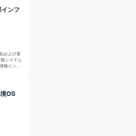
よび推進を
ム部インフ
blogic
動化ツールを
求めていま
ながら業務
習意欲が高
シ
化および基
、仮想基盤
ーポジション
情報インフ
ため、キャ
だきます。
務で活用しなが
VPNなどを
、工場LAN
を運用しておりま
基盤の設計構
bleauなどを
r環境OS
担当いただきま
るセキュリテ
。 ファイア
ており、構成
ていただき
ていただき
から設計・
ミュニケー