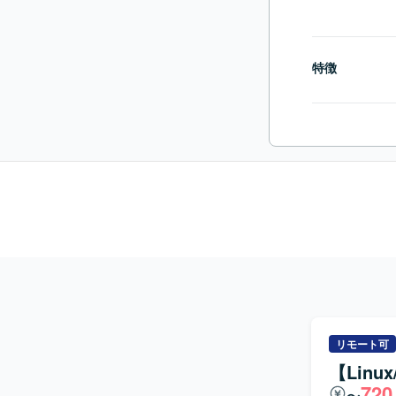
特徴
リモート可
【Lin
720
〜