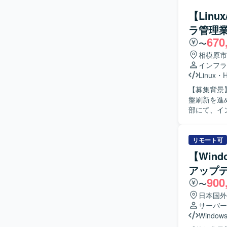
プロジェク
【Lin
行っていただ
ラ管理
などのミド
670
活用し、サー
〜
像】 主体
相模原市
す。 チー
インフラ
を推進でき
Linux
・
H
く、新しい技
【募集背景
ョンの魅力
盤刷新を進めるため
からOS、
部にて、イ
として、設
ラの構築業
リアアップに
Window
ら、オンプレ基盤領域
含むネットワ
リモート可
Windows
などのネット
す。 Web系
【Windo
築を行っていた
利用しており
アップ
す。 DNS
ィ対策を行っ
900
ウォール、
管理や自動化
〜
ます。 ベ
日本国外
ます。 社内S
サーバー
インフラ全
Windows
構築まで主