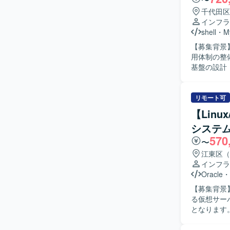
千代田区
インフラ
shell
・
M
【募集背景
用体制の整備を進めるた
基盤の設計
スの安定稼
定変更やチューニング
ュニケーシ
リモート可
とらわれず
【Linu
も臨機応変に動
システ
模な予約サ
570
を経験する
〜
わる機会も多いた
江東区（
上でのLA
インフラ
用ツール開
Oracle
・
どを行って
【募集背景
る仮想サー
となります。 【作業内容】 オンプレ環境で構築された社内向け大規模システムの
びシステム
対して、Li