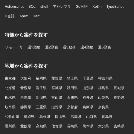
Actionscript
SQL
shell
アセンブラ
Go言語
Kotlin
TypeScript
R言語
Apex
Dart
特徴から案件を探す
リモート可
週1勤務
週2勤務
週3勤務
週4勤務
週5勤務
地域から案件を探す
東京都
大阪府
福岡県
愛知県
埼玉県
千葉県
神奈川県
北海道
青森県
岩手県
宮城県
秋田県
山形県
福島県
茨城県
栃木県
群馬県
新潟県
富山県
石川県
福井県
山梨県
長野県
岐阜県
静岡県
三重県
滋賀県
京都府
兵庫県
奈良県
和歌山県
鳥取県
島根県
岡山県
広島県
山口県
徳島県
香川県
愛媛県
高知県
佐賀県
長崎県
熊本県
大分県
宮崎県