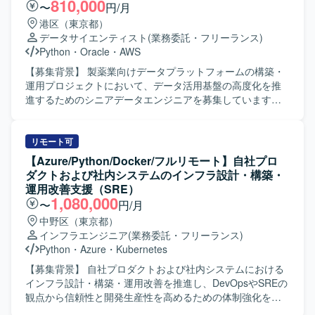
計・実装を担当していただきます。SQSやEventBridgeなど
810,000
〜
円/月
成管理などを行っていただきます。
を用いたメッセージキュー・イベント駆動アーキテクチャ
港区（東京都）
の導入を進めていただきます。10万件規模のCSV入出力な
データサイエンティスト
(業務委託・フリーランス)
ど、大量データを扱う非同期Worker構成の設計・実装を行
Python
・
Oracle
・
AWS
っていただきます。AWS環境におけるECS、RDS、
ElastiCache、SQSなどを利用したインフラ構築・運用を担
【募集背景】 製薬業向けデータプラットフォームの構築・
当していただきます。パフォーマンスチューニングや負荷
運用プロジェクトにおいて、データ活用基盤の高度化を推
試験の実施、社員エンジニアへのアーキテクチャ説明や技
進するためのシニアデータエンジニアを募集しています。
術展開も行っていただきます。 【求める人物像】 信頼性・
【作業内容】 製薬業向けデータプラットフォームの構築・
可用性を重視した設計思想をお持ちの方を求めておりま
運用プロジェクトにおいて、AWS・Snowflakeを活用したデ
す。アーキテクチャの意図や設計判断をわかりやすく説
ータパイプラインの設計・開発・最適化を担当していただ
リモート可
明・展開できる方を歓迎いたします。トレードオフを整理
きます。SQLを用いた大規模データ処理、データパイプラ
【Azure/Python/Docker/フルリモート】自社プロ
しながら現実的な意思決定ができる方や、初期フェーズか
インの構築・運用、システム間データ連携の実現に加え、
ダクトおよび社内システムのインフラ設計・構築・
ら長期運用を見据えた拡張性ある設計ができる方にご参画
従来型データウェアハウスとモダンデータスタック双方の
運用改善支援（SRE）
いただきたいと考えております。 【ポジションの魅力】 高
知見を活かしながら、データ活用基盤の高度化を推進して
1,080,000
〜
円/月
トラフィックかつ大量データを扱う人事統合基盤の中核シ
いただきます。関係者と連携しながらデータ統合およびデ
中野区（東京都）
ステムにおいて、アーキテクチャ設計から実装、運用まで
ータ活用基盤の構築を推進していただきます。 【求める人
インフラエンジニア
(業務委託・フリーランス)
一貫して携わることができます。マイクロサービス間連携
物像】 大規模データ処理やデータパイプライン設計に主体
Python
・
Azure
・
Kubernetes
やイベント駆動アーキテクチャなどの先進的な技術要素を
的に取り組み、関係者と連携しながらデータ活用基盤の高
活用しながら、長期的なプロジェクトに深く関与していた
度化をリードしていただける方を求めています。 【ポジシ
【募集背景】 自社プロダクトおよび社内システムにおける
だけます。社員エンジニアへの技術展開を通じて、組織全
ョンの魅力】 製薬業向けのデータ分析基盤において、従来
インフラ設計・構築・運用改善を推進し、DevOpsやSREの
体の技術力向上にも影響を与えられる環境です。 【開発環
型データウェアハウスとモダンデータスタックを組み合わ
観点から信頼性と開発生産性を高めるための体制強化を行
境】 言語はGoを使用いたします。インフラはAWS上で構築
せた先進的なデータプラットフォーム構築に関わることが
うための募集です。 【作業内容】 自社プロダクトおよび社