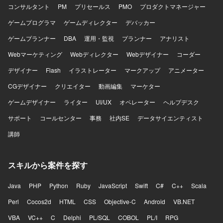
コンサルタント
PM
プリセールス
PMO
プロダクトマネージャー
ゲームプログラマ
ゲームディレクター
デバッカー
ゲームプランナー
DBA
運用・監視
プランナー
アナリスト
Webマーケティング
Webディレクター
Webデザイナー
コーダー
デザイナー
Flash
イラストレーター
マークアップ
アニメーター
CGデザイナー
クリエイター
動画編集
マーケター
ゲームデザイナー
ライター
UI/UX
オペレーター
ヘルプデスク
サポート
コールセンター
事務
社内SE
データサイエンティスト
講師
スキルから案件を探す
Java
PHP
Python
Ruby
JavaScript
Swift
C#
C++
Scala
Perl
Cocos2d
HTML
CSS
Objective-C
Android
VB.NET
VBA
VC++
C
Delphi
PL/SQL
COBOL
PL/I
RPG