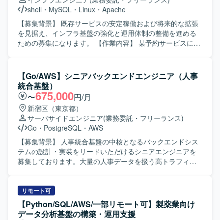
を求めております。 チームメンバーと連携しながら安定し
shell
・
MySQL
・
Linux
・
Apache
た基盤運用に取り組める方を求めております。 【ポジショ
ンの魅力】 マネージドクラウドおよびプライベートクラウ
【募集背景】 既存サービスの安定稼働および将来的な拡張
ドなど、多様なインフラ基盤の設計・構築・運用に関わる
を見据え、インフラ基盤の強化と運用体制の整備を進める
ことができる環境です。 AWSをはじめとしたクラウド基盤
ための募集になります。 【作業内容】 某予約サービスにお
やロードバランサー、ストレージなど幅広い技術領域で経
けるインフラ基盤の設計・構築を担当していただきます。
験を積むことができます。 【開発環境】 RHEL／Windows
インフラ監視や障害発生時の対応を行い、サービスの安定
Serverを中心としたサーバ環境での設計・構築・運用を行
稼働を支えていただきます。開発チームからの依頼に基づ
【Go/AWS】シニアバックエンドエンジニア（人事
います。 AWSを活用したクラウド基盤およびプライベート
き、各種ミドルウェアの設定変更やチューニングなどを行
統合基盤）
クラウド基盤上でのサーバ運用を行います。
っていただきます。 【求める人物像】 開発メンバーと直接
675,000
〜
円/月
コミュニケーションを取りながら業務を進めることに抵抗
新宿区（東京都）
がない方を求めています。既存の設計にとらわれず、より
サーバサイドエンジニア
(業務委託・フリーランス)
適切なアーキテクチャを主体的に提案できる方や、スキル
Go
・
PostgreSQL
・
AWS
面で不足があっても臨機応変に動き、キャッチアップして
いける方が望ましいです。 【ポジションの魅力】 大規模な
【募集背景】 人事統合基盤の中核となるバックエンドシス
予約サービスのインフラ基盤に携わることで、設計から構
テムの設計・実装をリードいただけるシニアエンジニアを
築、監視・運用まで一連の工程を経験することができま
募集しております。大量の人事データを扱う高トラフィッ
す。開発チームとの距離が近く、インフラ観点からサービ
ク環境に対応したシステム構築と、信頼性の高いAPI基盤の
ス改善に関わる機会も多いため、技術力と提案力の双方を
構築を推進していただきます。 【作業内容】 人事統合基盤
高められる環境です。 【開発環境】 Linux系OS上での
のバックエンドAPI設計・実装（高トラフィック・大規模デ
リモート可
LAMP系ミドルウェアを中心としたインフラ環境となりま
ータ対応）を行っていただきます。Webhookなどの到達保
【Python/SQL/AWS/一部リモート可】製薬業向け
す。シェルスクリプトによる運用ツール開発や、Gitを用い
証を伴う非同期連携を含むマイクロサービス間連携の設
データ分析基盤の構築・運用支援
たバージョン管理、プロビジョニングツールを利用した構