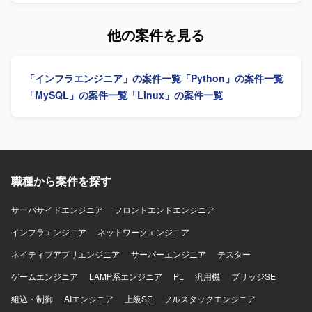
され、ECS、RDS、ElastiCache、SQS、SNS、
でき、データエンジニアとしての専門性を高めていただけ
内システムのインフラ設計・構築・運用改善をリードして
EventBridge、Lambdaなどを利用いたします。データベー
ます。 【開発環境】 AWS、Snowflake、Databricks、
いただきます。会計データを扱う高いセキュリティ要件を
他の案件を見る
スはRDB（PostgreSQLやAurora MySQLなど）およびRedis
DBT、Fivetran、Oracle、Python、PL/SQLなどを用いたデ
満たしながら、開発チームが迅速かつ安全にデプロイでき
を用いて構成されております。GitHub、Slack、Backlogな
ータプラットフォーム環境です。
る環境を構築していただきます。SLI/SLOによる信頼性の指
どのツールを利用し、AIアシスタントとしてClaude
標化、IaCによる再現性のある基盤づくり、監視・オブザー
Code（Anthropic）を開発・業務に積極的に活用しておりま
「インフラエンジニア」の案件一覧
「Python」の案件一覧
バビリティ基盤の整備を通じて、属人化しない運用体制を
す。
組織に根付かせていただきます。 【求める人物像】 インフ
「MySQL」の案件一覧
「Linux」の案件一覧
ラやSRE領域に強い関心を持ち、DevOpsの推進や運用改善
に主体的に取り組んでいただける方を求めています。開発
チームと連携しながら、信頼性向上とデリバリー速度の両
立を意識して行動できる方が望ましいです。 【ポジション
の魅力】 自社プロダクトと社内システムの双方に関わりな
がら、クラウドインフラ、IaC、監視基盤、DevOpsなど
職種から案件を探す
SRE領域全般をリードできるポジションです。会計データ
という高いセキュリティ要件下での設計・運用経験を通じ
サーバサイドエンジニア
フロントエンドエンジニア
て、信頼性工学や運用自動化のスキルを幅広く身につけて
インフラエンジニア
いただけます。 【開発環境】 Azureを中心としたクラウド
ネットワークエンジニア
インフラ、Terraformによる全環境のコード管理、Front
ネイティブアプリエンジニア
サーバーエンジニア
テスター
Doorを用いた負荷分散、Azure Monitor / Application
Insights を用いた監視とアラートのコード化、PITRによる
ゲームエンジニア
LAMP系エンジニア
PL
汎用機
ブリッジSE
バックアップ・リストア運用などの環境で作業していただ
組込・制御
AIエンジニア
上級SE
フルスタックエンジニア
きます。