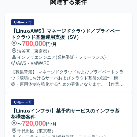
関連する案件
リモート可
【Linux/AWS】マネージドクラウド／プライベー
トクラウド基盤運用支援（SV）
700,000
〜
円/月
渋谷区（東京都）
インフラエンジニア
(業務委託・フリーランス)
AWS
・
VMWARE
【募集背景】 マネージドクラウドおよびプライベートクラ
ウド環境におけるサーバおよびクラウド基盤の設計・構
築・運用体制を強化するための募集となります。 【作業内
容】 RHEL／Windows Server環境の設計・構築・運用をご
担当いただきます。 OSSミドルウェアの運用対応を行って
いただきます。 ロードバランサーやベアメタルサーバ、ス
リモート可
トレージの対応を行っていただきます。 プライベートクラ
【Linux/インフラ/】某予約サービスのインフラ基
ウドおよびパブリッククラウド基盤の運用をご担当いただ
盤構築案件
きます。 AWS基盤の設計・構築・運用対応を行っていただ
720,000
〜
円/月
きます。 【求める人物像】 インフラ基盤を一人称で対応で
千代田区（東京都）
きるサーバエンジニアとして主体的に業務を遂行できる方
インフラエンジニア
(業務委託・フリーランス)