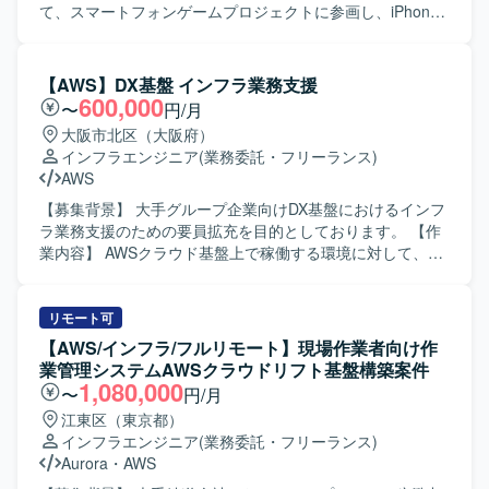
て、スマートフォンゲームプロジェクトに参画し、iPhone /
Android / PC プラットフォーム向けゲームのバックエンド
全般の開発・運用・管理業務を行っていただきます。新規
タイトルのバックエンド領域において、機能追加や改善対
【AWS】DX基盤 インフラ業務支援
応、運用上の各種対応などを担当していただきます。 【求
600,000
〜
円/月
める人物像】 新しい技術やツールに積極的に触れ、自発的
大阪市北区（大阪府）
にキャッチアップしていく姿勢をお持ちの方を求めていま
インフラエンジニア
(業務委託・フリーランス)
す。また、他職種とも連携しながら、チームでサービスを
AWS
育てていく意識をお持ちの方が望ましいです。 【ポジショ
ンの魅力】 超大型IPの新規プロジェクトにおいて、マルチ
【募集背景】 大手グループ企業向けDX基盤におけるインフ
プラットフォーム展開・3Dゲームタイトルのバックエンド
ラ業務支援のための要員拡充を目的としております。 【作
開発に携わることができます。高トラフィックなゲームサ
業内容】 AWSクラウド基盤上で稼働する環境に対して、イ
ービスの開発・運用に関わることで、スケーラビリティや
ンフラ要件整理や全体構成、セキュリティ、非機能要件の
信頼性を意識した設計・実装の経験を積むことができま
技術評価を行っていただきます。外部システムやグループ
す。 【開発環境】 インフラとして AWS / GCP などのパブ
会社システムとの接続妥当性確認、ネットワークや認証、
リモート可
リッククラウドを利用し、開発言語は Go を採用していま
鍵管理等の基盤観点での確認、リスクや懸念点、推奨事項
【AWS/インフラ/フルリモート】現場作業者向け作
す。Claude Code、Codex、GitHub Copilot、Cursor などの
の整理を実施していただきます。また、レビュー資料や説
業管理システムAWSクラウドリフト基盤構築案件
AI系ツールも活用しながら開発を進めていきます。
明資料などのドキュメント作成、および顧客や関係部門と
1,080,000
〜
円/月
の調整・説明対応もご担当いただきます。 【求める人物
江東区（東京都）
像】 インフラ基盤全体を理解し、技術的な観点からリスク
インフラエンジニア
(業務委託・フリーランス)
や懸念点を整理できる方を求めております。関係者と調整
Aurora
・
AWS
しながら、一人称で資料作成や説明対応ができ、ITに詳し