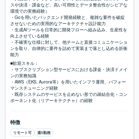
スや決済・課金など、高い可用性とデータ整合性がシビアな
環境での実務経験）

・Goを用いたバックエンド開発経験と、複雑な要件を破綻
させないための実用的なアーキテクチャ設計能力

・生成AIツールを日常的に開発フローへ組み込み、生産性を
向上させている経験

・不確実な仕様に対して、他チームと直接コミュニケーショ
ンを取り、自律的に要件を詰めて実装まで落とし込める折衝
能力
■歓迎スキル：
・サブスクリプション型サービスにおける課金・決済ドメイ
ンの実務知識

・AWS（EKS, Aurora等）を用いたインフラ運用、パフォー
マンスチューニング経験

・既存システムのサービスを止めない形での疎結合化・コン
ポーネント化（リアーキテクチャ）の経験
特徴
リモート可
週5勤務