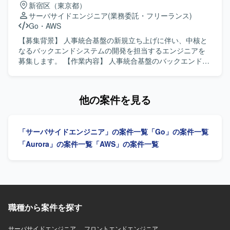
新宿区（東京都）
す。 【求める人物像】 非機能要件から設計、IaC実装、運
対応し、積極的に挑戦できる方を求めています。正解のな
サーバサイドエンジニア
(業務委託・フリーランス)
用設計まで一人で完結できる自走力をお持ちの方を求めて
い状況でも仕組みや基準をゼロから作り上げ、オーナーシ
Go
・
AWS
おります。セキュリティ、可用性、コストのトレードオフ
ップを持って基盤を育てられる方を歓迎します。データに
を判断できる設計センスをお持ちで、顧客や開発、運用の
基づいた意思決定を行い、チームで最適解を導ける方を求
【募集背景】 人事統合基盤の新規立ち上げに伴い、中核と
間を橋渡しできるコミュニケーション力を発揮いただける
めています。 【ポジションの魅力】 プラットフォームおよ
なるバックエンドシステムの開発を担当するエンジニアを
方を想定しております。オンプレミス資産の制約を理解し
び信頼性基盤をゼロから立ち上げるフェーズであり、広い
募集します。 【作業内容】 人事統合基盤のバックエンドシ
つつ、AWSマネージドサービスへ適切に置き換える設計判
裁量を持って意思決定できます。将来的にはSRE・プラッ
ステムにおける設計・実装を担当していただきます。大量
断力をお持ちの方にマッチするポジションです。 【ポジシ
トフォームチームの組成やエンジニア組織のリードも見据
の人事データを扱う高トラフィック環境に対応したシステ
ョンの魅力】 大手鉄道会社向けの高可用性かつ高セキュリ
えられるポジションです。 【開発環境】 インフラはAWS、
ムを構築します。Webhook等の到達保証を伴う非同期連携
他の案件を見る
ティが求められる基盤を、AWSマネージドサービスを中心
Terraformを使用します。バージョン管理はGitHub、社内コ
や、マイクロサービス間連携を含む信頼性の高いAPI基盤を
にゼロから設計し構築していく経験を積むことができま
ミュニケーションはSlack、デザインはFigma、ドキュメン
構築します。 【求める人物像】 信頼性の高いシステム設
す。非機能要件定義から設計、IaC実装、運用設計まで幅広
ト管理はNotionを使用します。バックエンドはGo、フロン
計・実装に主体的に取り組める方を求めています。 【ポジ
い工程に関与できるため、クラウドアーキテクトとしての
「サーバサイドエンジニア」の案件一覧
「Go」の案件一覧
トエンドはReact、データベースはMySQLおよび
ションの魅力】 新規立ち上げの人事統合基盤において、中
スキルを総合的に高めていただけます。また、セキュリテ
PostgreSQLを使用します。LLMとしてOpenAI、Claudeな
核となるバックエンドシステムの開発に携われます。 【開
「Aurora」の案件一覧
「AWS」の案件一覧
ィサービス群や認証連携、ネットワーク接続など、エンタ
どを活用します。
発環境】 AWSを活用したインフラ環境です。
ープライズ向けの先進的なクラウドアーキテクチャに携わ
ることができます。 【開発環境】 AWS（VPC、Subnet、
NAT GW、IGW、VPC Endpoints、Route 53、ALB、ECS
on Fargate、ECR、Aurora PostgreSQL、RDS Proxy、
ElastiCache、S3、EFS、CloudFront、ACM、AWS WAF
職種から案件を探す
v2、IAM、KMS、Secrets Manager、GuardDuty、Security
Hub、AWS Config、CloudTrail、AWS Shield、
サーバサイドエンジニア
フロントエンドエンジニア