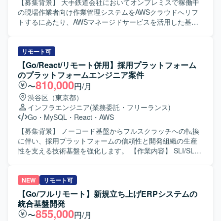
くない関係者に対してもリスクや推奨事項を分かりやすく
【募集背景】 大手鉄道会社においてオンプレミスで稼働中
説明できる方を想定しております。AWS経験が浅い場合で
の現場作業者向け作業管理システムをAWSクラウドへリフ
も、既存のインフラ経験を活かしてキャッチアップできる
トするにあたり、AWSマネージドサービスを活用した基盤
方を歓迎いたします。 【ポジションの魅力】 DX基盤におけ
構築を推進するための体制強化を行う背景がございます。
るインフラ上流工程に深く関わることができ、クラウド基
【作業内容】 現場作業者向け作業管理システムのAWSクラ
盤SEや技術調整SEとしての経験を積むことができます。構
ウドリフトにおいて、基盤チームの一員として非機能要件
リモート可
築作業だけでなく、要件定義や技術評価、関係者調整など
の整理からAWS基盤の設計、IaC実装、運用設計までを一気
【Go/React/リモート併用】採用プラットフォーム
上流寄りの業務を通じて、インフラアーキテクチャやセキ
通貫で担当いただきます。具体的には、可用性や性能、拡
のプラットフォームエンジニア案件
ュリティ、非機能要件に関する知見を広く深く身につけて
張性、セキュリティ、運用、コストなどの非機能要件を整
810,000
〜
円/月
いただけます。 【開発環境】 AWSクラウド基盤を中心とし
理し、それらを根拠にネットワークやコンテナ基盤、デー
渋谷区（東京都）
たインフラ環境となります。ネットワーク、認証、鍵管理
タベース、認証連携、監視やバックアップなどの基盤設計
インフラエンジニア
(業務委託・フリーランス)
などの基盤セキュリティや、外部システムとの接続を含む
に落とし込んでいただきます。VPCやサブネット、NAT、
Go
・
MySQL
・
React
・
AWS
構成評価に携わっていただきます。
VPCエンドポイントなどのネットワーク設計、ECS on
Fargateを用いたコンテナ基盤設計、Aurora PostgreSQLや
【募集背景】 ノーコード基盤からフルスクラッチへの転換
RDS Proxy、ElastiCacheなどを用いたデータ基盤設計を行
に伴い、採用プラットフォームの信頼性と開発組織の生産
っていただきます。また、WAFやGuardDuty、Security
性を支える技術基盤を強化します。 【作業内容】 SLI/SLO
Hub、Config、IAM、KMSなどを用いたセキュリティ設計、
の定義、エラーバジェット運用の立ち上げ、信頼性基準の
TerraformやAWS CDKによるIaC実装、GitHub Actionsや
策定を行います。AWSおよびTerraformを用いたインフラの
CodePipeline等を用いたコンテナビルドからデプロイまで
設計・構築、Observability基盤の構築、インシデント対応お
NEW
リモート可
のCI/CDパイプライン構築も担当いただきます。さらに、オ
よびポストモーテム文化の醸成を担います。CI/CDの継続的
【Go/フルリモート】新規立ち上げERPシステムの
フィスネットワークとクラウドを接続するクラウド側ネッ
改善や自動化、バックエンド・フロントエンドと連携した
統合基盤開発
トワーク設定や、障害対応、バックアップおよびリスト
アーキテクチャ設計、パフォーマンスチューニングを行い
855,000
〜
円/月
ア、権限、コスト監視などの運用設計も行っていただきま
ます。 【求める人物像】 新しい技術や未知の課題に柔軟に