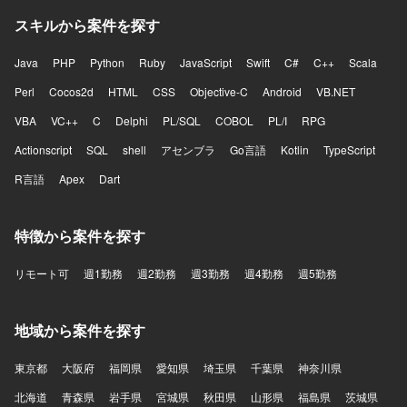
スキルから案件を探す
Java
PHP
Python
Ruby
JavaScript
Swift
C#
C++
Scala
Perl
Cocos2d
HTML
CSS
Objective-C
Android
VB.NET
VBA
VC++
C
Delphi
PL/SQL
COBOL
PL/I
RPG
Actionscript
SQL
shell
アセンブラ
Go言語
Kotlin
TypeScript
R言語
Apex
Dart
特徴から案件を探す
リモート可
週1勤務
週2勤務
週3勤務
週4勤務
週5勤務
地域から案件を探す
東京都
大阪府
福岡県
愛知県
埼玉県
千葉県
神奈川県
北海道
青森県
岩手県
宮城県
秋田県
山形県
福島県
茨城県