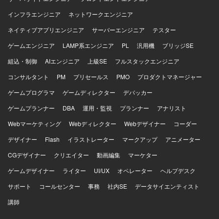
CloudWatch、SNS、SQS、SES、EventBridge）、
Terraform、AWS CDK、GitHub Actions、CodePipeline、
インフラエンジニア
ネットワークエンジニア
OneLoginによるSSO連携、SAML/OIDCによる認証連携な
ネイティブアプリエンジニア
サーバーエンジニア
テスター
どの環境で作業いただきます。
ゲームエンジニア
LAMP系エンジニア
PL
汎用機
ブリッジSE
組込・制御
AIエンジニア
上級SE
フルスタックエンジニア
コンサルタント
PM
プリセールス
PMO
プロダクトマネージャー
ゲームプログラマ
ゲームディレクター
デバッカー
ゲームプランナー
DBA
運用・監視
プランナー
アナリスト
Webマーケティング
Webディレクター
Webデザイナー
コーダー
デザイナー
Flash
イラストレーター
マークアップ
アニメーター
CGデザイナー
クリエイター
動画編集
マーケター
ゲームデザイナー
ライター
UI/UX
オペレーター
ヘルプデスク
サポート
コールセンター
事務
社内SE
データサイエンティスト
講師