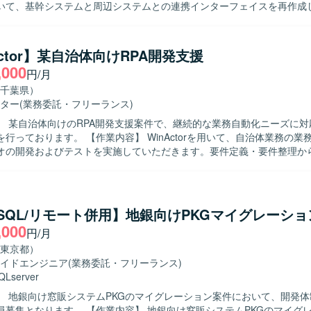
いて、基幹システムと周辺システムとの連携インターフェイスを再作成
設計から総合テストまで一連の工程を担当していただきます。 【求める人物像】
に動き、一人称で業務を遂行できる方を求めています。不明点を能動的
者と円滑にコミュニケーションを取りつつ業務を進めていただける方が
Actor】某自治体向けRPA開発支援
,000
円/月
の連携インターフェイス再構築を通じて上流からテストまで一連の工程
す。長期的な参画を見据えた環境で、経験を蓄積しながらスキルアップ
千葉県）
eを利用した環境で
ター
(業務委託・フリーランス)
ります。
】 某自治体向けのRPA開発支援案件で、継続的な業務自動化ニーズに対
業内容】 WinActorを用いて、自治体業務の業務整理を行
オの開発およびテストを実施していただきます。要件定義・要件整理か
、テストまで一連の工程を担当していただきます。対応いただく自治体
求める人物像】 自治体業務などドメイン知識が変化する環境
応しながら、自ら業務内容を整理しRPA化の方針を検討できる方を求め
とコミュニケーションを取りながら、責任感を持ってシナリオ開発とテ
a/SQL/リモート併用】地銀向けPKGマイグレーシ
 【ポジションの魅力】 自治体向け業務において、RPAを通じ
,000
円/月
化に直接貢献できる案件です。要件整理からテストまで一貫して携わる
ルの双方を高めていただけます。 【開発環境】 WinActor ver.7を利用し
東京都）
シナリオ開発およびテストを行っていただきます。
イドエンジニア
(業務委託・フリーランス)
QLserver
】 地銀向け窓販システムPKGのマイグレーション案件において、開発
業内容】 地銀向け窓販システムPKGのマイグレーション業