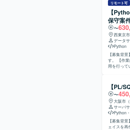
ながら円滑
リモート可
共有を行い
【Pyt
ションの魅
保守案
ステムの運
630
て、ドキュ
〜
程まで幅広い経験を積むこ
西東京市
行向けシス
データサ
Python
【募集背景
す。 【作業内容】 リサーチ会社向けのデータ利活用基盤およびシステム基盤の開発・保守・運
用を行って
ログなど各
ービスとし
【求める人
【PL/
務に取り組
450
〜
ョンを取り、
力】 多様
大阪市（
基盤構築の
サーバサ
わることで
Python
す。 【開発環境】 PythonおよびSQLを用いたデータ処理・解析環境と、各種DWH製品やBIツ
【募集背景
ールを組み
ェイスを再作成する