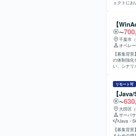
ェクトにお
きます。詳細
自ら主体的
がら、関係
【Win
す。 【ポジションの魅力】 基幹システムの再構築という大規模なプロジェクトに参画し、周辺
700
〜
システムと
とができま
千葉市（
ただけます。 【開発環境】 Informatica、HULFT、PL/SQL、Python、Oracl
オペレー
の開発とな
【募集背景
の体制強化を行っております。 【作
い、シナリ
設計、開発
変更になる可能性があります。 【
に柔軟に対
リモート可
す。関係者
【Jav
ていただける方が望ましいです。
630
〜
た業務効率
務理解とRPA開発スキ
大田区（
てRPAの
サーバサ
Java
・
S
【募集背景
るための増員募集となります。 【作