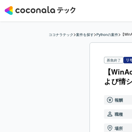
>
>
>
【Win
ココナラテック
案件を探す
Pythonの案件
リ
募集終了
【WinA
よび情
報酬
職種
場所