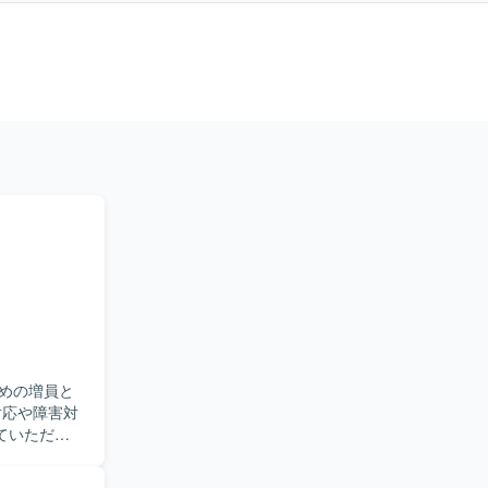
めの増員と
ていただ
行していた