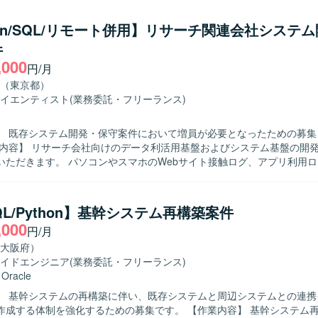
に業務を進めていただける方を求めています。テレワーク環境下でも積
、自ら考えて行動し、課題に対して粘り強く取り組める方が望ましいです。 
hon/SQL/リモート併用】リサーチ関連会社システ
力】 ネット銀行向けのシステム保守を通じて、金融業界特有の業務知識
件
用・保守ノウハウを身につけることができます。オフショアチームとの
,000
メント作成やコミュニケーションスキルも磨くことができ、上流工程か
円/月
とができます。 【開発環境】 COBOLおよびSQLを用いたネット銀
（東京都）
テムの保守開発環境となります。
イエンティスト
(業務委託・フリーランス)
】 既存システム開発・保守案件において増員が必要となったための募集
いただきます。 パソコンやスマホのWebサイト接触ログ、アプリ利用ロ
種ログデータを抽出・クレンジング・集計していただきます。 集計した
て提供するWEBアプリケーションの開発・保守・運用を担当していただ
物像】 ログデータや大量データの取り扱いに興味を持ち、主体的に学習
SQL/Python】基幹システム再構築案件
んでいただける方を求めています。 チームメンバーと協調しながらコミ
,000
円/月
自ら課題を発見し解決に向けて動ける方を歓迎いたします。 【ポジションの魅
なログデータを用いたデータ利活用基盤の開発に携わることで、データ解
大阪府）
スキルを高めていただけます。 WEBアプリケーション開発とデータ処
イドエンジニア
(業務委託・フリーランス)
、バックエンド開発とデータエンジニアリングの経験を幅広く積むこと
・
Oracle
】 基幹システムの再構築に伴い、既存システムと周辺システムとの連携
合わせたデータ利活用基盤が想定されています。
体制を強化するための募集です。 【作業内容】 基幹システム再構築プロジ