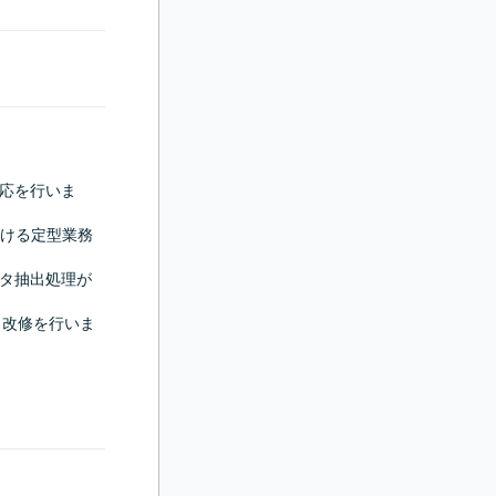
対応を行いま
ける定型業務
ータ抽出処理が
プト改修を行いま