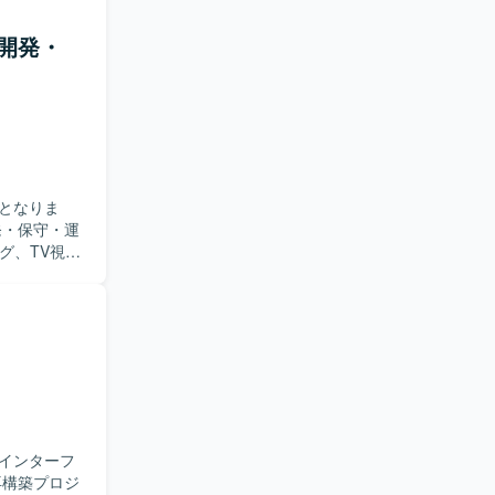
極的に情報
【ポジ
ム開発・
や大規模シ
協業を通じ
らテスト工
となりま
グ、TV視聴
データをサ
きます。
しながら業
ュニケーシ
析やデータ
理の双方に関
ができま
インターフ