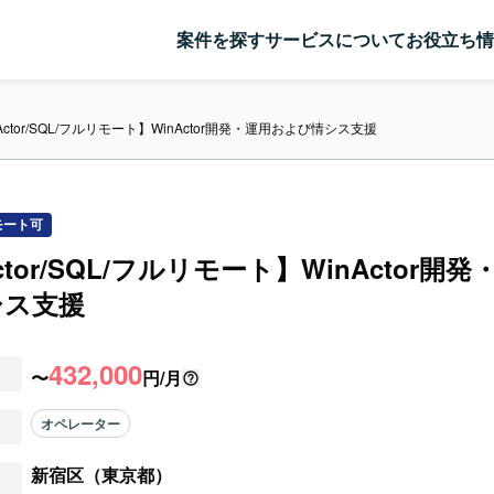
案件を探す
サービスについて
お役立ち情
Actor/SQL/フルリモート】WinActor開発・運用および情シス支援
モート可
ctor/SQL/フルリモート】WinActor開
シス支援
432,000
〜
円/月
オペレーター
新宿区（東京都）