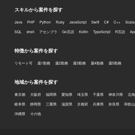
スキルから案件を探す
Java
PHP
Python
Ruby
JavaScript
Swift
C#
C++
Scala
SQL
shell
アセンブラ
Go言語
Kotlin
TypeScript
R言語
Ap
特徴から案件を探す
リモート可
週1勤務
週2勤務
週3勤務
週4勤務
週5勤務
地域から案件を探す
東京都
大阪府
福岡県
愛知県
埼玉県
千葉県
神奈川県
北海
岐阜県
静岡県
三重県
滋賀県
京都府
兵庫県
奈良県
和歌山
沖縄県
その他