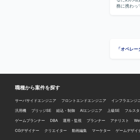
務に携わっ
担当いただ
リース準備までを一貫
称で主体的
身で調査・
りながら業務を進行でき
マイグレー
「オペレー
できるため
ションプロ
す。 【開発環境】 Java、SQLを用いたWebシステム開発環境を想定しております。FWを用い
た開発とな
職種から案件を探す
サーバサイドエンジニア
フロントエンドエンジニア
インフラエンジ
汎用機
ブリッジSE
組込・制御
AIエンジニア
上級SE
フルスタ
ゲームプランナー
DBA
運用・監視
プランナー
アナリスト
W
CGデザイナー
クリエイター
動画編集
マーケター
ゲームデザイ