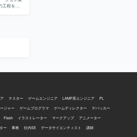
の工程をご
テスト・リ
ながら、自
ションを取
画後に習得
マイグレー
ができま
ア
テスター
ゲームエンジニア
LAMP系エンジニア
PL
ージャー
ゲームプログラマ
ゲームディレクター
デバッカー
Flash
イラストレーター
マークアップ
アニメーター
ター
事務
社内SE
データサイエンティスト
講師