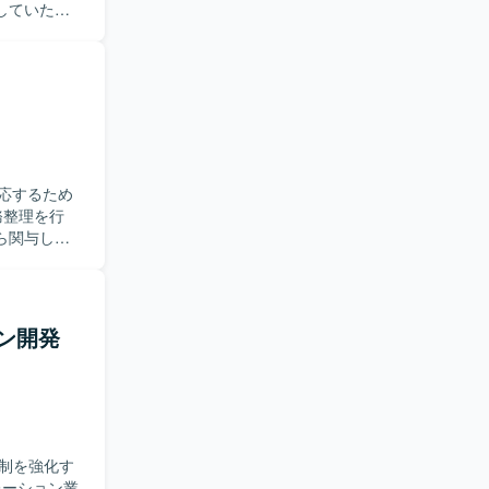
していただ
に確認しな
望ましいで
に携わるこ
を図ってい
応するため
ら関与し、
は期間中に
ておりま
ストを進め
ョン開発
ことで、業
体制を強化す