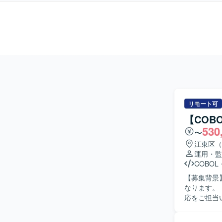
リモート可
【COB
530
〜
江東区（
運用・監
COBOL
【募集背景
なります。 【作業内容】 ネット銀行向けシステムの保守担当として、問い合わせ対応や障害対
応をご担当
き、内部設
だきます。 【求める人物像】 主体的に業務に取り組み、関係者とのコミュニケーションを取り