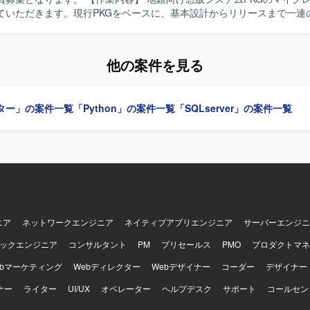
ていただきます。現行PKGをベースに、基本設計からリリースまで一連
きます。参画後にPKG固有の仕様を習得いただきながら、設計・開発・
して対応していただきます。 【求める人物像】 与えられたタスクを一人
に進められる方を求めております。既存PKGの仕様をキャッチアップし
他の案件を見る
判断しつつ開発を進められる方、チームメンバーと円滑にコミュニケー
る方が望ましいです。 【ポジションの魅力】 金融機関向け大規模PKG
ションの上流からリリースまでを経験できる案件です。PKGの仕様を参
ター」の案件一覧
「Python」の案件一覧
「SQLserver」の案件一覧
、金融業務やPKG開発に関する知識を深めることができます。長期的な
ジェクトの中で、設計スキルおよびJavaを用いた開発スキルを磨くこと
り、JSFなどのWebフレームワークの知見を活かしていただけます。
ニア
ネットワークエンジニア
ネイティブアプリエンジニア
サーバーエンジニ
ックエンジニア
コンサルタント
PM
プリセールス
PMO
プロダクトマネ
ebマーケティング
Webディレクター
Webデザイナー
コーダー
デザイナー
ナー
ライター
UI/UX
オペレーター
ヘルプデスク
サポート
コールセン