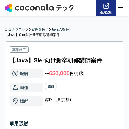
会員登録
>
>
>
ココナラテック
案件を探す
Javaの案件
【Java】SIer向け新卒研修講師案件
募集終了
【Java】SIer向け新卒研修講師案件
650,000
報酬
〜
円/月
講師
職種
港区（東京都）
場所
雇用形態