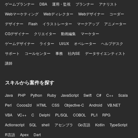
ゲームプランナー
DBA
運用・監視
プランナー
アナリスト
Webマーケティング
Webディレクター
Webデザイナー
コーダー
デザイナー
Flash
イラストレーター
マークアップ
アニメーター
CGデザイナー
クリエイター
動画編集
マーケター
ゲームデザイナー
ライター
UI/UX
オペレーター
ヘルプデスク
サポート
コールセンター
事務
社内SE
データサイエンティスト
講師
スキルから案件を探す
Java
PHP
Python
Ruby
JavaScript
Swift
C#
C++
Scala
Perl
Cocos2d
HTML
CSS
Objective-C
Android
VB.NET
VBA
VC++
C
Delphi
PL/SQL
COBOL
PL/I
RPG
Actionscript
SQL
shell
アセンブラ
Go言語
Kotlin
TypeScript
R言語
Apex
Dart