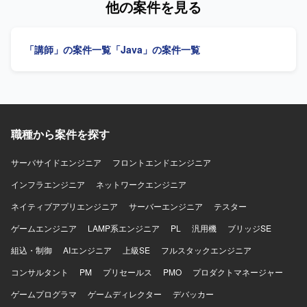
他の案件を見る
Java（Spring Boot）を中心としたアプリケーション開発環
査し、必要に応じて周囲へ確認しながら対応できる方を求
境にて、AWS上の基盤およびReactを用いたフロントエンド
めています。新しい技術を吸収し、柔軟に対応できる方を
環境が組み合わさった構成となっております。
歓迎します。 【ポジションの魅力】 TDDやAIを活用した開
「講師」の案件一覧
「Java」の案件一覧
発構築、AWSの各種リソースおよびサービスに関する技術
力を身につけられます。 【開発環境】 フロントエンドは
Reactを予定しています。バックエンドはAPI開発を行い、
Spring BootおよびAWSを利用します。
職種から案件を探す
サーバサイドエンジニア
フロントエンドエンジニア
インフラエンジニア
ネットワークエンジニア
ネイティブアプリエンジニア
サーバーエンジニア
テスター
ゲームエンジニア
LAMP系エンジニア
PL
汎用機
ブリッジSE
組込・制御
AIエンジニア
上級SE
フルスタックエンジニア
コンサルタント
PM
プリセールス
PMO
プロダクトマネージャー
ゲームプログラマ
ゲームディレクター
デバッカー