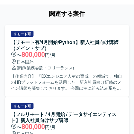
関連する案件
リモート可
【リモート有/4月開始/Python】新入社員向け講師
（メイン・サブ）
800,000
〜
円/月
日本国外
講師
(業務委託・フリーランス)
【作業内容】 「DXエンジニア人材の育成」の領域で、独自
のHRプラットフォームを活用した、新入社員向け研修のメ
イン講師を募集しております。 今回は主に組み込み系をメ
インで教えていただける方を探しております。 一方的に講
義を行う集合研修スタイルではなく、研修生1人1人の習熟
度に応じたアダプティブラーニングを取り入れて運営して
リモート可
いただきます。（プロダクト使用） ＜業務内容＞ ・研修準
【フルリモート / 4月開始 / データサイエンティス
備 ・朝礼/夕礼の参加 ・クライアント向けの振り返り資料の
ト】新入社員向けサブ講師
作成（スライドで1,2ページ程度） ・受講生との1on1 ・講
800,000
〜
円/月
義 ・研修全体のハンドリング ・全体向けの講義 ・進捗度合
日本国外