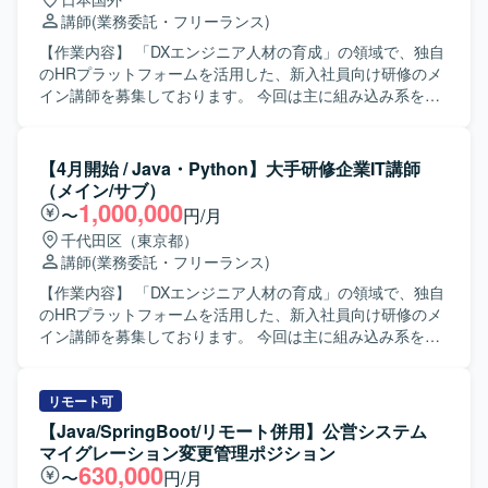
いにより、講義内容の順番を変更するなどの臨機応変な対
講師
(業務委託・フリーランス)
応 ・教材のカスタマイズ ＜業務詳細＞ ■研修運営準備（報
酬は発生しませんのでご了承ください） ・4月開始前に30h
【作業内容】 「DXエンジニア人材の育成」の領域で、独自
の準備時間が発生する想定です。 -研修で使用する教材（自
のHRプラットフォームを活用した、新入社員向け研修のメ
社プロダクト）などのキャッチアップ -講師としてのふるま
イン講師を募集しております。 今回は主に組み込み系をメ
い方についてのレクチャー -非同期の作業と併せて、キック
インで教えていただける方を探しております。 一方的に講
オフや1on1、講師同士のmtgなどの同期の作業が5hくらい
義を行う集合研修スタイルではなく、研修生1人1人の習熟
発生 ■研修運営 ・各種カリキュラムの運営 ■顧客へのレポ
度に応じたアダプティブラーニングを取り入れて運営して
【4月開始 / Java・Python】大手研修企業IT講師
ーティング ・進捗/勤怠/素行不良などの研修生の報告 ・長
いただきます。（プロダクト使用） ＜業務内容＞ ・研修準
（メイン/サブ）
期間にわたる研修の場合、顧客との運営定例会への出席 / 会
備 ・朝礼/夕礼の参加 ・クライアント向けの振り返り資料の
1,000,000
〜
円/月
議準備
作成（スライドで1,2ページ程度） ・受講生との1on1 ・講
千代田区（東京都）
義 ・研修全体のハンドリング ・全体向けの講義 ・進捗度合
講師
(業務委託・フリーランス)
いにより、講義内容の順番を変更するなどの臨機応変な対
応 ・教材のカスタマイズ ＜業務詳細＞ ■研修運営準備（報
【作業内容】 「DXエンジニア人材の育成」の領域で、独自
酬は発生しませんのでご了承ください） ・4月開始前に30h
のHRプラットフォームを活用した、新入社員向け研修のメ
の準備時間が発生する想定です。 -研修で使用する教材（自
イン講師を募集しております。 今回は主に組み込み系をメ
社プロダクト）などのキャッチアップ -講師としてのふるま
インで教えていただける方を探しております。 一方的に講
い方についてのレクチャー -非同期の作業と併せて、キック
義を行う集合研修スタイルではなく、研修生1人1人の習熟
オフや1on1、講師同士のmtgなどの同期の作業が5hくらい
度に応じたアダプティブラーニングを取り入れて運営して
リモート可
発生 ■研修運営 ・各種カリキュラムの運営 ■顧客へのレポ
いただきます。（プロダクト使用） ＜業務内容＞ ・研修準
【Java/SpringBoot/リモート併用】公営システム
ーティング ・進捗/勤怠/素行不良などの研修生の報告 ・長
備 ・朝礼/夕礼の参加 ・クライアント向けの振り返り資料の
マイグレーション変更管理ポジション
期間にわたる研修の場合、顧客との運営定例会への出席 / 会
作成（スライドで1,2ページ程度） ・受講生との1on1 ・講
630,000
〜
円/月
議準備