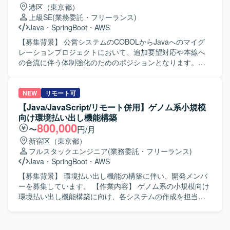
義 ・研修全体のハンドリング ・全体向けの講義 ・進捗度合
港区（東京都）
いにより、講義内容の順番を変更するなどの臨機応変な対
上級SE
(業務委託・フリーランス)
応 ・教材のカスタマイズ ＜業務詳細＞ ■研修運営準備（報
Java
・
SpringBoot
・
AWS
酬は発生しませんのでご了承ください） ・4月開始前に30h
の準備時間が発生する想定です。 -研修で使用する教材（自
【募集背景】 公営システムのCOBOLからJavaへのマイグ
社プロダクト）などのキャッチアップ -講師としてのふるま
レーションプロジェクトにおいて、追加要望対応や本線へ
い方についてのレクチャー -非同期の作業と併せて、キック
の合流に伴う体制強化のためのポジションとなります。
オフや1on1、講師同士のmtgなどの同期の作業が5hくらい
【作業内容】 既存COBOLシステムのJava化プロジェクト
発生 ■研修運営 ・各種カリキュラムの運営 ■顧客へのレポ
に参画し、お客様からの追加要望や変更案件に対する要件
ーティング ・進捗/勤怠/素行不良などの研修生の報告 ・長
定義、基本設計・詳細設計、実装、テストまでの一連の工
NEW
リモート可
期間にわたる研修の場合、顧客との運営定例会への出席 / 会
程をご担当いただきます。Spring Bootを用いたアプリケー
【Java/JavaScript/リモート併用】ゲノム系小規模
議準備
ション開発や、AWS・Reactを利用した関連機能の改修・追
向け環境払い出し機能構築
加も行っていただきます。 【求める人物像】 自発的に課題
800,000
〜
円/月
や論点を整理し、関係者とコミュニケーションを取りなが
新宿区（東京都）
ら推進いただける方を求めております。要件の変化や追加
フルスタックエンジニア
(業務委託・フリーランス)
要望にも柔軟に対応し、品質とスピードのバランスを意識
Java
・
SpringBoot
・
AWS
して取り組める方が望ましいです。 【ポジションの魅力】
大規模なマイグレーションプロジェクトにおいて、上流工
【募集背景】 環境払い出し機能の構築に伴い、開発メンバ
程からテストまで一貫して関わることができるため、要件
ーを募集しています。 【作業内容】 ゲノム系の小規模向け
定義力から実装力まで幅広いスキルを磨くことができま
環境払い出し機能構築に向け、各システムの作成を担当し
す。モダンなJava/Spring Bootに加え、AWSやReactといっ
ていただきます。フロントエンド、API、詳細設計、開発、
た技術にも触れながら、変更管理ポジションとしてビジネ
テストに携わっていただきます。TDDおよびAIを活用した
ス側との調整経験も積むことができます。 【開発環境】
設計・開発も予定しています。 【求める人物像】 自力で調