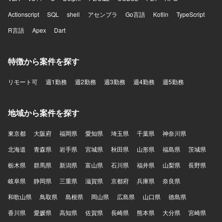
Actionscript
SQL
shell
アセンブラ
Go言語
Kotlin
TypeScript
R言語
Apex
Dart
特徴から案件を探す
リモート可
週1勤務
週2勤務
週3勤務
週4勤務
週5勤務
地域から案件を探す
東京都
大阪府
福岡県
愛知県
埼玉県
千葉県
神奈川県
北海道
青森県
岩手県
宮城県
秋田県
山形県
福島県
茨城県
栃木県
群馬県
新潟県
富山県
石川県
福井県
山梨県
長野県
岐阜県
静岡県
三重県
滋賀県
京都府
兵庫県
奈良県
和歌山県
鳥取県
島根県
岡山県
広島県
山口県
徳島県
香川県
愛媛県
高知県
佐賀県
長崎県
熊本県
大分県
宮崎県