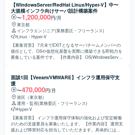
想基盤、認証基盤などインフラ全般を横断して担当できる
ーク技術とプロジェクト推進力の双方を高めることができ
である省庁の管理者および利用者向けに説明資料を作成
【WindowsServer/RedHat Linux/Hyper-V】中〜
ため、幅広い技術経験を積むことができます。 工場ネット
ます。 官公庁系案件ならではの大規模かつ長期的なプロジ
し、対面での技術説明や合意形成を実施していただきま
大規模インフラ向けサーバ設計構築案件
ワークを含む製造業のインフラに関わることで、現場に近
ェクトに携わることで、業務・基幹システムとネットワー
す。業務システムや基幹システム（クラウド/オンプレミ
1,200,000
〜
円/月
い視点での基盤設計や改善に携わることができます。 社内
クを横断した知見を得ることができます。 【開発環境】
ス）の移行におけるフロント対応および推進、ベンダーや
東京都
SEチームの一員として、マネジメントや業務推進にも関わ
中・大規模ネットワークインフラ環境（SD-WAN等を含む
関連部署など各ステークホルダーとの利害調整・折衝業務
インフラエンジニア
(業務委託・フリーランス)
ることで、上流工程やリーダーシップの経験を高めること
構成を想定）での設計構築および移行作業を行います。
も担当していただきます。また、プロジェクトにおけるリ
Linux
・
Hyper-V
ができます。 【開発環境】 Windows/Linuxサーバを中心と
ーダー/サブリーダーとしてタスク管理や進捗管理も行って
したインフラ環境にて、VMware/Hyper-Vによる仮想基盤や
いただきます。 【求める人物像】 技術的な専門性に加え、
【募集背景】 7月末でEXITとなるサーバチームメンバーの
Active Directory/Azure ADなどの認証基盤、DNS/DHCP/フ
省庁のドキュメント文化を理解し、対面での丁寧なコミュ
後任として、OSや仮想化基盤を実際に構築できる即戦力を
ァイルサーバなどの基盤システムを取り扱う環境となって
ニケーションができる方を求めております。関係者との合
募集している案件です。 【作業内容】 OS(WindowsServer
おります。
意形成を主体的にリードしながら、責任感を持ってプロジ
／RedHat Linux)の設計・構築を行います。 仮想化基盤
ェクトを推進できる方が望ましいです。 【ポジションの魅
(Hyper-V)の構築を行います。 中〜大規模インフラ構築プロ
力】 中央省庁向けの中・大規模ネットワークインフラ案件
ジェクトにおけるサーバ構築作業を担当します。 チームメ
面談1回【Veeam/VMWARE】インフラ運用保守支
にリードSEとして参画できるため、社会的インパクトの大
ンバーや関係者とのコミュニケーションおよび調整を行い
援
きいプロジェクトに裁量を持って関わることができます。
ます。 AD、Zabbix、バックアップ&レプリケーション、ネ
470,000
〜
円/月
要件定義から設計・構築・移行まで一連の工程に携わるこ
ットワーク、運用スクリプト対応などに関する業務を行う
港区（東京都）
とで、ネットワークおよびインフラ領域の経験を広く深く
場合があります。 【求める人物像】 中〜大規模なインフラ
運用・監視
(業務委託・フリーランス)
積むことができます。 【開発環境】 中・大規模ネットワー
構築プロジェクトに主体的に取り組み、チームメンバーや
Hyper-V
ク環境（SD-WAN、GSS等）およびオンプレミスと各種ク
関係者と円滑にコミュニケーションが取れる方を求めてい
ラウドを組み合わせたハイブリッドインフラ環境での設
ます。 【ポジションの魅力】 中〜大規模インフラ構築プロ
【募集背景】 インフラ運用保守体制の強化および安定稼働
計・構築・移行を行います。
ジェクトに参画し、OSや仮想化基盤の設計・構築に深く携
のための支援要員を募集いたします。 【作業内容】 運用支
わることで、インフラエンジニアとしてのスキルを高めて
援および障害対応を担当していただきます。具体的には、