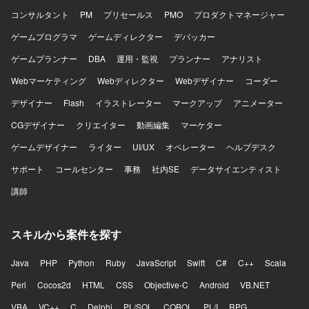
コンサルタント
PM
プリセールス
PMO
プロダクトマネージャー
ゲームプログラマ
ゲームディレクター
デバッカー
ゲームプランナー
DBA
運用・監視
プランナー
アナリスト
Webマーケティング
Webディレクター
Webデザイナー
コーダー
デザイナー
Flash
イラストレーター
マークアップ
アニメーター
CGデザイナー
クリエイター
動画編集
マーケター
ゲームデザイナー
ライター
UI/UX
オペレーター
ヘルプデスク
サポート
コールセンター
事務
社内SE
データサイエンティスト
講師
スキルから案件を探す
Java
PHP
Python
Ruby
JavaScript
Swift
C#
C++
Scala
Perl
Cocos2d
HTML
CSS
Objective-C
Android
VB.NET
VBA
VC++
C
Delphi
PL/SQL
COBOL
PL/I
RPG