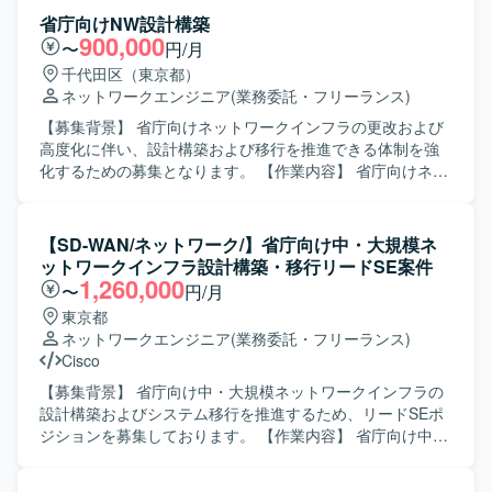
業務に携わっていただきます。 運用・保守に関する管理業
省庁向けNW設計構築
務を行っていただきます。 Windows/Linuxサーバの構築お
900,000
〜
円/月
よび保守を行っていただきます。 無線LAN、WAN、VPNな
千代田区（東京都）
どを含むネットワークの構築および保守をご対応いただき
ネットワークエンジニア
(業務委託・フリーランス)
ます。 L2/L3、VLAN、冗長化、工場LANなどのネットワー
ク設計をご担当いただきます。 VMware/Hyper-Vを用いた
【募集背景】 省庁向けネットワークインフラの更改および
仮想基盤の設計構築を行っていただきます。 Active
高度化に伴い、設計構築および移行を推進できる体制を強
DirectoryやAzure ADなどの認証基盤設計をご担当いただき
化するための募集となります。 【作業内容】 省庁向けネッ
ます。 DNS/DHCP/ファイルサーバなどの基盤システム刷新
トワークインフラの設計・構築および移行対応をご担当い
に携わっていただきます。 ファイアウォール、アクセス制
ただきます。 中・大規模ネットワークを対象に、要件整理
御、脆弱性対応などのセキュリティ対策の維持・強化を行
から基本設計・詳細設計、構築、検証、移行計画立案、移
【SD-WAN/ネットワーク/】省庁向け中・大規模ネ
っていただきます。 ベンダーコントロール、要件定義、進
行リハーサル、本番移行支援まで一連の工程を主体的に推
ットワークインフラ設計構築・移行リードSE案件
捗管理などのマネジメント業務を行っていただきます。 社
進していただきます。 また、業務システムや基幹システム
1,260,000
〜
円/月
内SEチームのメンバー管理および業務推進を行っていただ
との接続・影響範囲を踏まえたネットワーク設計や移行方
東京都
きます。 【求める人物像】 インフラ全般に幅広く携わるこ
針の検討、関係部署との調整も行っていただきます。 【求
ネットワークエンジニア
(業務委託・フリーランス)
とに意欲があり、サーバやネットワークの要件定義から設
める人物像】 関係者とのコミュニケーションを円滑に行い
Cisco
計・構築まで主体的に推進いただける方を求めておりま
ながら、主体的に課題を整理し解決に向けて推進できる方
す。 ベンダーや業務部門とのコミュニケーションを円滑に
を求めております。 技術的な内容をわかりやすく整理し、
【募集背景】 省庁向け中・大規模ネットワークインフラの
行い、状況に応じて柔軟に調整・判断できる方を歓迎いた
利用部門や管理部門に対して説明資料を用いて説明できる
設計構築およびシステム移行を推進するため、リードSEポ
します。 社内関係者と協力しながら、安定したシステム運
方を歓迎いたします。 【ポジションの魅力】 省庁向けの大
ジションを募集しております。 【作業内容】 省庁向け中・
用と継続的な改善に取り組んでいただける方を想定してお
規模ネットワーク基盤に上流工程から関わることができ、
大規模ネットワーク（SD-WAN等を含む）の設計・構築お
ります。 【ポジションの魅力】 サーバ、ネットワーク、仮
設計から移行まで一貫して担当いただくことで、ネットワ
よび移行計画の策定を行っていただきます。クライアント