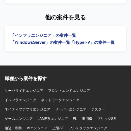
いただけます。 【開発環境】 WindowsServer、RedHat
Veeamバックアップシステムの日常運用保守、トラブル発
Linux、Hyper-V、AD、Zabbix、バックアップ&レプリケー
生時の一次切り分けおよび復旧対応、手順書の作成および
ションツール（Veeamなど）を利用したインフラ環境で
更新、ベンダーから共有される対象情報および作業計画に
他の案件を見る
す。
基づく実作業の遂行などを行っていただきます。 【求める
人物像】 インフラ運用保守の現場で主体的かつ丁寧に対応
できる方を求めております。障害発生時にも落ち着いて状
「インフラエンジニア」の案件一覧
況整理と一次切り分けができ、関係者と円滑にコミュニケ
ーションを取りながら復旧対応を進められる方を歓迎いた
「WindowsServer」の案件一覧
「Hyper-V」の案件一覧
します。 【ポジションの魅力】 バックアップシステム運用
に深く関わりながら、サーバー、ネットワーク、ストレー
ジ、仮想環境などインフラ全般の運用保守経験を広く積む
ことができます。手順書作成やベンダー連携などを通じ
て、ドキュメント作成力や調整力も身につけていただけま
す。 【開発環境】 Veeamを用いたバックアップシステムお
職種から案件を探す
よびVMware、Hyper-V等の仮想環境を中心としたインフラ
基盤環境となります。
サーバサイドエンジニア
フロントエンドエンジニア
インフラエンジニア
ネットワークエンジニア
ネイティブアプリエンジニア
サーバーエンジニア
テスター
ゲームエンジニア
LAMP系エンジニア
PL
汎用機
ブリッジSE
組込・制御
AIエンジニア
上級SE
フルスタックエンジニア