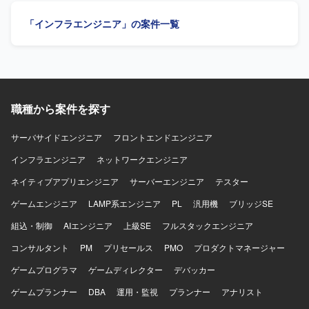
す。 チーム内の方針に沿いながらも、自ら課題を見つけ解
像】 公共系プロジェクトの特性を理解し、ステークホルダ
「インフラエンジニア」の案件一覧
決に向けて行動できる方に適したポジションです。 【ポジ
ーとの調整を主体的かつ円滑に進めていただける方を求め
ションの魅力】 エンタープライズ規模の総合商社向け
ています。技術内容を踏まえつつも、プロジェクト全体を
Azure基盤プロジェクトに参画し、ネットワーク、セキュリ
俯瞰してリスクや課題を整理し、関係者と協調しながら推
ティ、権限管理、ガバナンスといった基盤領域を包括的に
進いただける方が望ましいです。 【ポジションの魅力】 公
経験できる環境です。 IaCを前提とした設計・構築スタイル
共向けの大規模データ基盤構築に上流から関わることがで
のもとで、BicepやARM Template、Terraformなどのモダン
き、データレイクや最新のデータ分析基盤の知見を活かし
な技術要素を活用しながら、Azure Landing ZoneやAzure
職種から案件を探す
ながらPM領域の経験を深めていただけます。PM代理とし
Policyなどのガバナンス設計にも関与することができます。
て裁量を持ってプロジェクトマネジメントに携わることが
詳細設計から構築、ドキュメント作成、技術調整まで一連
できる環境です。 【開発環境】 AWS上でのデータレイクお
サーバサイドエンジニア
フロントエンドエンジニア
の工程を通じて、上級エンジニアとしてのスキルを高めて
よびデータ分析基盤（Redshift、ETLツール、パイプライン
インフラエンジニア
ネットワークエンジニア
いただけます。 【開発環境】 Microsoft Azure をベースと
など）を用いた環境を想定しています。
したクラウド基盤環境で作業していただきます。 IaCには
ネイティブアプリエンジニア
サーバーエンジニア
テスター
Bicep、ARM Template、Terraformなどを用い、Azure
PolicyやRBACなどを活用したガバナンス・権限管理を行い
ゲームエンジニア
LAMP系エンジニア
PL
汎用機
ブリッジSE
ます。 必要に応じてAzure DevOpsなどのサービスを利用し
組込・制御
AIエンジニア
上級SE
フルスタックエンジニア
ながら、設計書・パラメータシートなど各種技術ドキュメ
ントを整備していただきます。
コンサルタント
PM
プリセールス
PMO
プロダクトマネージャー
ゲームプログラマ
ゲームディレクター
デバッカー
ゲームプランナー
DBA
運用・監視
プランナー
アナリスト