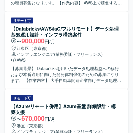
マッチするポジションです。 【ポジションの魅力】 Azure
の増員募集となります。 【作業内容】 AWS上で稼働する統
Databricksを中心としたモダンなデータ基盤運用に携わるこ
合システム向けに、DevおよびProd環境を対象としたクラ
とで、クラウドDWHやETL、ジョブ管理の実務経験を一貫
ウド基盤の設計および構築を行っていただきます。 既存
して積むことができます。大規模なデータ処理基盤の運用
Phase1環境をベースに、Phase2としてセキュリティ、監
リモート可
ノウハウを獲得できるほか、今後需要が高まるクラウドデ
視、認証、配信機能を含む追加基盤を整備していただきま
【Databricks/AWS/IaC/フルリモート】データ処理
ータエンジニアリング領域のスキル向上にもつながる環境
す。 具体的には、VPCやサブネット、ルート設計、EC2や
基盤運用設計・インフラ構築案件
です。 【開発環境】 Azure Databricksを中心としたクラウ
ALB、AutoScaling、RDS Oracleの構築、CloudFrontや
900,000
〜
円/月
ドDWH・ETL基盤上で、Bronze/Silver/Gold構造によるデー
WAF、Cognito、Secrets Manager、CloudWatchなどの各種
江東区（東京都）
タ加工を行っております。ジョブ管理にはSystemwalkerを
マネージドサービスの設計や構築を実施していただきま
インフラエンジニア
(業務委託・フリーランス)
利用しており、可視化基盤としてはDomoを採用していま
す。 また、CodePipeline、CodeBuild、CodeDeployを用い
AWS
す。
たCI/CDパイプラインの構築や、自動化および監視運用の仕
組み構築、VPC Peering接続対応、各種試験や移行対応にも
【募集背景】 Databricksを用いたデータ処理基盤への移行
携わっていただきます。 【求める人物像】 主体的に設計や
および本番適用に向けた開発体制強化のための募集になり
構築を推進し、自ら課題を抽出しながら改善に取り組める
ます。 【作業内容】 大手自動車関連企業向けデータ処理基
方を求めています。 チームメンバーと連携しながらコミュ
盤において、Databricksを用いた設計・構築をご担当いただ
ニケーションを取り、共通認識を持って作業を進められる
きます。 既存のSnowflakeベースのシステムで満たせてい
方を想定しています。 AWSのベストプラクティスを意識し
なかった要件をDatabricksで実現するため、本番適用に向け
リモート可
ながら、品質とセキュリティを両立した基盤構築に取り組
た運用設計およびインフラ基盤構築を行っていただきま
【Azure/リモート併用】Azure基盤 詳細設計・構
んでいただける方が望ましいです。 【ポジションの魅力】
す。 具体的には、各サービス開発者に対するDatabricks移
築支援
AWSの各種マネージドサービスを幅広く活用した統合基盤
行に向けた支援や各種調整、Databricks環境での運用設計お
670,000
〜
円/月
の構築に携わることができ、インフラ設計から自動化、監
よび運用手順書の作成、AWSおよびTerraform等を用いたイ
港区（東京都）
視運用まで一貫した経験を積むことができます。 既存環境
ンフラ基盤環境の構築などを実施していただきます。 【求
インフラエンジニア
(業務委託・フリーランス)