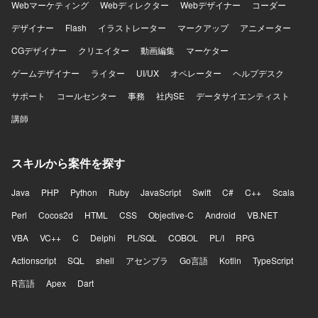
Webマーケティング
Webディレクター
Webデザイナー
コーダー
デザイナー
Flash
イラストレーター
マークアップ
アニメーター
CGデザイナー
クリエイター
動画編集
マーケター
ゲームデザイナー
ライター
UI/UX
オペレーター
ヘルプデスク
サポート
コールセンター
事務
社内SE
データサイエンティスト
講師
スキルから案件を探す
Java
PHP
Python
Ruby
JavaScript
Swift
C#
C++
Scala
Perl
Cocos2d
HTML
CSS
Objective-C
Android
VB.NET
VBA
VC++
C
Delphi
PL/SQL
COBOL
PL/I
RPG
Actionscript
SQL
shell
アセンブラ
Go言語
Kotlin
TypeScript
R言語
Apex
Dart