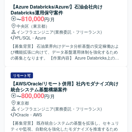
【Azure Databricks/Azure/】石油会社向け
Databricks運用保守案件
810,000
〜
円/月
中央区（東京都）
インフラエンジニア
(業務委託・フリーランス)
PL/SQL
・
Azure
【募集背景】 石油業界向けデータ分析基盤の安定稼働およ
び機能拡張に向けて、データ基盤運用体制を強化するため
の募集となります。 【作業内容】 Azure Databricks上の
DWHおよびETL処理の運用保守をご担当いただきます。具
体的には、障害発生時の調査・復旧対応、利用部門からの
問い合わせ対応、既存PGの改修や小規模な追加開発などを
リモート可
行っていただきます。また、Bronze/Silver/Gold構造で加工
【AWS/Oracle/リモート併用】社内モダナイズ向け
されたデータのDWH格納に関するジョブ監視や調整、
統合システム基盤構築案件
Systemwalkerを用いたジョブ管理業務にも携わっていただ
800,000
〜
円/月
きます。Domoで可視化されるデータの品質維持に向けた運
東京都
用改善やチューニングもご対応いただきます。 【求める人
インフラエンジニア
(業務委託・フリーランス)
物像】 データ基盤運用に責任感を持ち、障害発生時にも落
Oracle
・
AWS
ち着いて状況整理と関係者への説明ができる方を求めてお
ります。新しいクラウドサービスやデータ関連技術に対し
【募集背景】 既存統合システムの基盤を拡張し、セキュリ
て前向きにキャッチアップし、自ら改善提案ができる方に
ティや監視、自動化を強化したモダナイズを推進するため