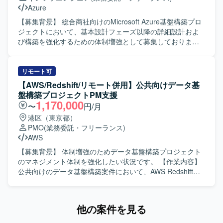
を踏まえたPhase2構築となるため、モダナイズや高度化に
める人物像】 関係部署や開発者とのコミュニケーションを
Azure
関する知見を深めながら、クラウド基盤エンジニアとして
円滑に行いながら、主体的に課題整理と調整を進めていた
のスキルを強化できる環境です。 【開発環境】 AWSを中心
だける方を求めております。 【ポジションの魅力】
【募集背景】 総合商社向けのMicrosoft Azure基盤構築プロ
としたクラウド環境上で、EC2、RDS Oracle、ALB、
Databricksを中心とした最新のデータ処理基盤の設計・構築
ジェクトにおいて、基本設計フェーズ以降の詳細設計およ
AutoScaling、CloudFront、WAF、Lambda、Cognito、
に携わることができ、大規模分散処理基盤の知見を深める
び構築を強化するための体制増強として募集しておりま
Secrets Manager、CloudWatch、S3、Route53などのサー
ことができます。 また、運用設計からインフラ構築まで一
す。 【作業内容】 基本設計フェーズで確定した全体方針を
ビスを利用して構築を行います。 CI/CDには
連の工程に関わることで、クラウドデータ基盤エンジニア
インプットとして、Microsoft Azure基盤の詳細設計および
CodePipeline、CodeBuild、CodeDeployを用い、インフラ
としてのスキルを幅広く磨いていただけます。 【開発環
構築作業を担当していただきます。 Azureネットワーク、
リモート可
の自動化および監視運用の仕組みを整備します。
境】 Databricks, AWS, Terraform などを用いたデータ処理
セキュリティ、権限管理などの基盤要素について詳細設計
【AWS/Redshift/リモート併用】公共向けデータ基
基盤およびインフラ基盤構成になります。
を行い、IaC（Infrastructure as Code）を前提とした構築方
盤構築プロジェクトPM支援
針に基づき、設定内容の整理および構築作業を実施してい
1,170,000
〜
円/月
ただきます。 Azure Policy や RBAC などのガバナンス設定
港区（東京都）
について、設計内容への反映および環境構築を行うととも
PMO
(業務委託・フリーランス)
に、詳細設計書や設定パラメータシートなど各種技術ドキ
AWS
ュメントの作成も行っていただきます。 顧客および関係者
との技術的な調整を行い、設計内容に関する説明・レビュ
【募集背景】 体制増強のためデータ基盤構築プロジェクト
ー対応を通じて、Azure基盤としての設計品質および実装品
のマネジメント体制を強化したい状況です。 【作業内容】
質の担保を図っていただきます。 【求める人物像】 Azure
公共向けのデータ基盤構築案件において、AWS Redshiftを
基盤の設計・構築に主体的かつ自律的に取り組み、基本設
用いたデータレイク構築プロジェクトのPM代理・補佐とし
計方針を正確に理解したうえで詳細設計・構築へ落とし込
てマネジメントを行っていただきます。データレイク構
める方を求めております。 顧客や関係者と円滑にコミュニ
築、ETLツールやパイプライン構築、パフォーマンスの最適
他の案件を見る
ケーションを取りながら技術的な議論や説明ができ、レビ
化などデータ基盤関連の設計フェーズにおける体制マネジ
ューを通じて品質向上に貢献いただける方が望ましいで
メントや顧客折衝を担当していただきます。 【求める人物