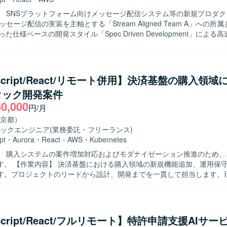
クト開発を行
ッセージ配信の実装を主軸とする「Stream Aligned Team A」への所
った仕様ベースの開発スタイル「Spec Driven Development」による
担当範囲は、リッチメニュー・ポップアップ画面作成、リアルタイムチャ
、LIFFアプリ構築等となります。 将来的なSaaS化を見据えた技術選定
ビスブラッシュアップを行います。
eScript/React/リモート併用】決済基盤の購入領
タック開発案件
60,000
円/月
京都）
ックエンジニア
(業務委託・フリーランス)
pt
・
Aurora
・
React
・
AWS
・
Kubernetes
】 購入システムの案件増加対応およびモダナイゼーション推進のため、
追加、運用保守、改善開発
す。プロジェクトのリードから設計、開発までを一貫して担当します。
モダナイゼーションに必要な作業をチームで進めます。 【求める人物像】 積極
ニケーションを取り、課題の発見、分析、提案、解決に関心を持って取
。チーム開発の経験があり、生成AIを含む新しい技術への挑戦を継続で
Script/React/フルリモート】特許申請支援AIサ
ョンに携わり、決済基盤の刷新に関する経験を積むことができます。 【開発環