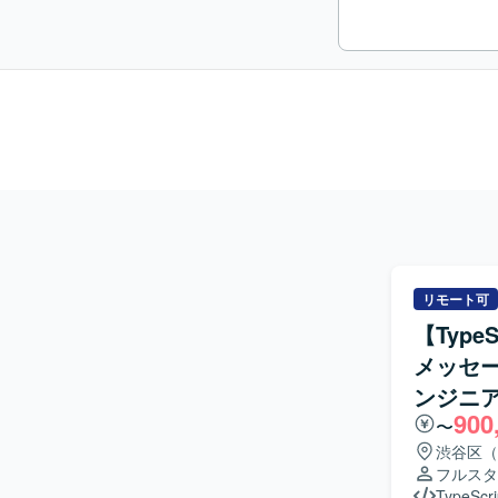
リモート可
【Type
メッセ
ンジニ
900
〜
渋谷区（
フルスタ
TypeScri