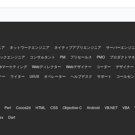
ルや、TypeScript / React / Next.js / Python / FastAPIといっ
しながら、業務効率化に直結するソリューション開発の経験を積んでい
n, FastAPI, pytest AI/開発支援：GitHub Copilot, Claude Code 等
ニア
ネットワークエンジニア
ネイティブアプリエンジニア
サーバーエンジニ
ックエンジニア
コンサルタント
PM
プリセールス
PMO
プロダクトマネ
ebマーケティング
Webディレクター
Webデザイナー
コーダー
デザイナー
ナー
ライター
UI/UX
オペレーター
ヘルプデスク
サポート
コールセン
Perl
Cocos2d
HTML
CSS
Objective-C
Android
VB.NET
VBA
ex
Dart