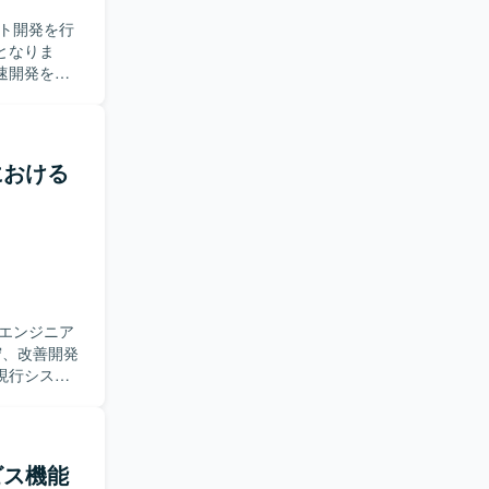
属となりま
高速開発を行
ット、配信
・設計・実装
域における
エンジニア
現行システ
り組める方
きる方を歓
ービス機能