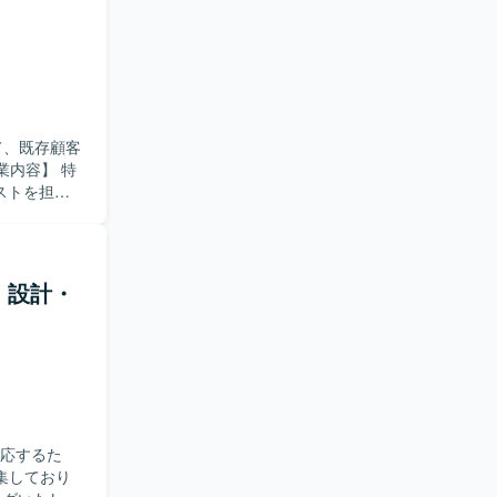
etes、
cker、
て、既存顧客
ストを担当
よう配慮した
境およびプ
【求め
レビュー
義・設計・
ら工夫でき
ルを用いた最
aaS開発の
リケーション開発
対応するた
集しており