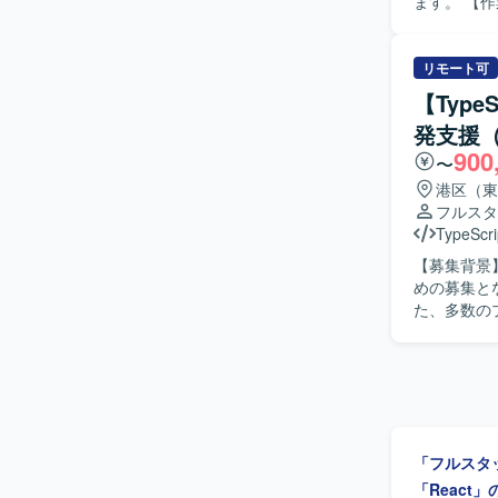
ます。 【作業内容】 ・お客様との打合せに参加し、業務要件や改善要望をヒアリングいたしま
す。 ・ヒ
先と合意形
を行ってい
リモート可
きます。 ・
【Type
人物像】 
発支援（
できる方を
900
技術習得や改善に取り
〜
計、実装、
港区（東
ンジニアと
フルスタ
携わることで、先
TypeScri
TypeScr
【募集背景
・コンテナ関
めの募集となります。 【作業内容】 Azure Ope
開発環境
た、多数の
発・提供に
独自開発の
計・詳細設
ご担当いただきます。 【求める人物像】 生成A
定や検証に
者と円滑に
「フルスタ
す。 【ポジションの魅力】 生成AIを活用した業務Webアプリケーションの設計から運用まで、
フルスタック
「React