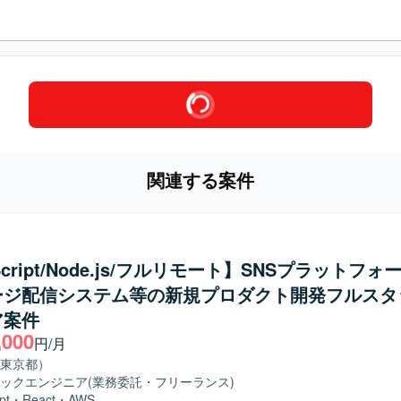
関連する案件
Script/Node.js/フルリモート】SNSプラットフ
ージ配信システム等の新規プロダクト開発フルスタ
ア案件
,000
円/月
東京都）
ックエンジニア
(業務委託・フリーランス)
pt
・
React
・
AWS