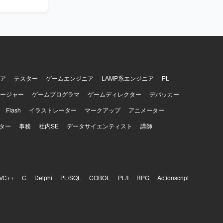
たモダンな技術スタ
ただけま
ア
テスター
ゲームエンジニア
LAMP系エンジニア
PL
ージャー
ゲームプログラマ
ゲームディレクター
デバッカー
Flash
イラストレーター
マークアップ
アニメーター
ター
事務
社内SE
データサイエンティスト
講師
VC++
C
Delphi
PL/SQL
COBOL
PL/I
RPG
Actionscript