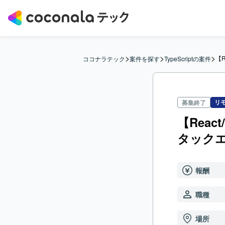
>
>
>
【
ココナラテック
案件を探す
TypeScriptの案件
リ
募集終了
【Reac
タック
報酬
職種
場所