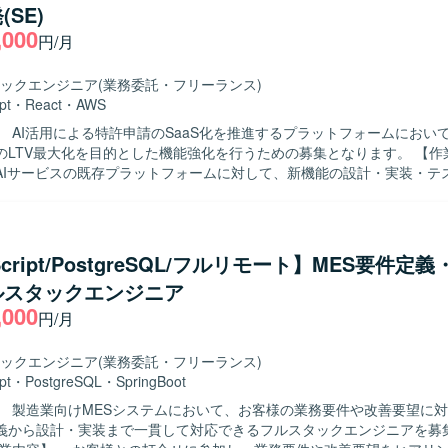
SE)
ypeScript、React、Next.js、Golangを使用します。インフラはKubern
,000
on Aurora MySQLです。Mac、JetBrains IDE、VSCode、GitHub、Do
円/月
ctions、Datadog、Terraform、ChatGPT、Claude Codeを利用します。
ックエンジニア
(業務委託・フリーランス)
pt
・
React
・
AWS
】 AI活用による特許申請のSaaS化を推進するプラットフォームにおい
LTV最大化を目的とした機能強化を行うための募集となります。 【作業内容】 特
AIサービスの既存プラットフォームに対して、新機能の設計・実装・テ
す。 SaaSシステムとして顧客ごとのデータが相互に混在・流出しない
定稼働を前提とした高品質な実装を行っていただきます。 AI駆動開発環
理ツールを活用しながら、SEとして自走的にタスクを推進いただきます。 
 AIコーディングツールを積極的に活用しながらも、生成物の品質を自ら
Script/PostgreSQL/フルリモート】MES要件定
回せる方を求めています。 要件を構造的に整理し、AIへの指示内容を自
ルスタックエンジニア
のある環境でも主体的にタスクを進められる方がフィットします。 【ポジション
,000
AI駆動開発を中核に据えた開発プロセスを経験でき、LLMや各種AIツー
円/月
タイルに携わることができます。 特許申請という専門領域のナレッジとS
環境となっております。 【開発環境】 AIコーディングツール（Cursor
ックエンジニア
(業務委託・フリーランス)
 / Claude Code 等）、Docker、GitHub、AWS を中心としたWebアプ
pt
・
PostgreSQL
・
SpringBoot
しております。
】 製造業向けMESシステムにおいて、お客様の業務要件や改善要望に
義から設計・実装まで一貫して対応できるフルスタックエンジニアを募