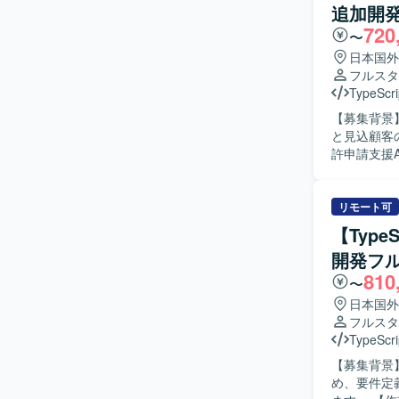
追加開発(
境】 PHP、T
720
AWS、Amaz
〜
GitHub A
日本国外
フルスタ
TypeScri
【募集背景
と見込顧客の
許申請支援
いただきま
設計や、安
ロジェクト管
リモート可
る人物像】
【Type
し、改善を
開発フ
る方や、変化
810
の魅力】 
〜
新の開発ス
日本国外
知見を同時に習得できる
フルスタ
/ Codex
TypeScri
環境を想定
【募集背景
め、要件定