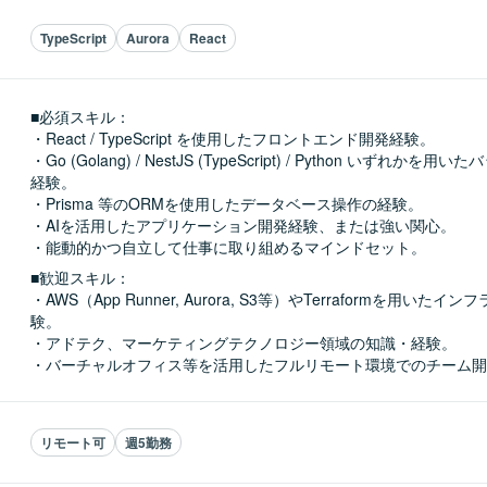
TypeScript
Aurora
React
■必須スキル：
・React / TypeScript を使用したフロントエンド開発経験。

・Go (Golang) / NestJS (TypeScript) / Python いずれか
経験。

・Prisma 等のORMを使用したデータベース操作の経験。

・AIを活用したアプリケーション開発経験、または強い関心。

・能動的かつ自立して仕事に取り組めるマインドセット。
■歓迎スキル：
・AWS（App Runner, Aurora, S3等）やTerraformを用いた
験。

・アドテク、マーケティングテクノロジー領域の知識・経験。

・バーチャルオフィス等を活用したフルリモート環境でのチーム開
リモート可
週5勤務