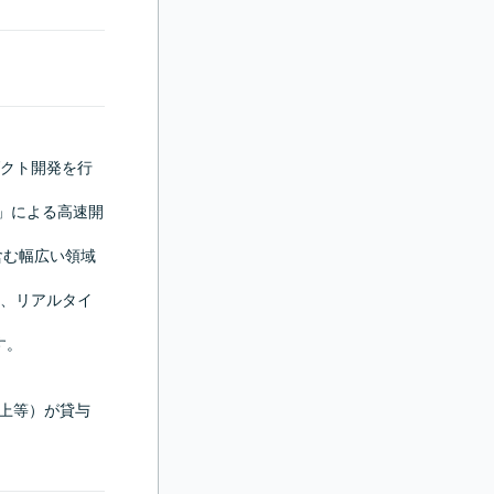
ダクト開発を行
nt」による高速開
含む幅広い領域
、リアルタイ
。

B以上等）が貸与