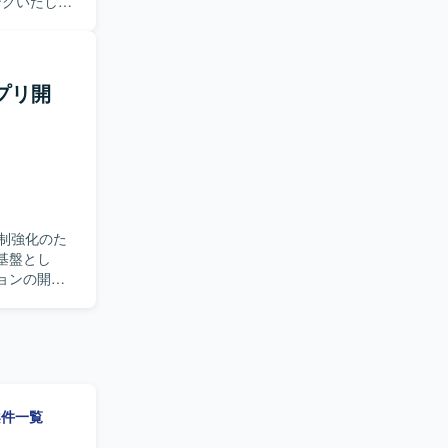
容について客
および実装
っていただ
める
アプリ開
合意形成が
、継続的に
スタックエ
した開発に
M：Prisma
制強化のた
ールを活用した
ョンの開
ケーションと
定、基本設
を一貫して
解し、関係
望ましいで
案件一覧
iniなどの最