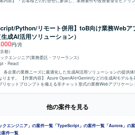
アリング結果をもとに機能設計や仕様提案を実施いたします。 ・設計内
成を行っていただきます。 ・AI支援開発ツールを活用し、効率的な設計
ただきます。 ・フロントエンドおよびバックエンド双方の実装対応を行
単体テストおよび結合テストの設計ならびに実施を行っていただきます。 【求
Script/Python/リモート併用】toB向け業務Web
・お客様とのコミュニケーションを通じて要件を整理し、主体的に提案や
生成AI活用ソリューション）
求めております。 ・フロントエンドとバックエンドの双方に関心を持ち
,000
組める方を歓迎いたします。 【ポジションの魅力】 ・要件定義から設
円/月
テストまでの上流から下流まで一貫して関わることができるため、フル
京都）
してのスキルを広く伸ばしていただけます。 ・AI支援開発ツールを活用
ックエンジニア
(業務委託・フリーランス)
進的な開発手法を経験していただけます。 【開発環境】 ・バックエンド：
pt
・
React
ipt（NestJS） ・フロントエンド：Vue ・データベース：PostgreSQL ・OR
】 各企業の業務ニーズに最適化した生成AI活用ソリューションの提供体
連：Docker、Podman ・バージョン管理：GitHub ・AI支援開発ツ
nAIやGeminiなどの生成AIモデルを基盤とし
プリセットプロンプトを備える非チャット形式の業務Webアプリケーシ
携わっていただきます。 各企業の業務ニーズに最適化したWebアプリ
プラグインを組み合わせたソリューションにおいて、要件定義や技術選
計、フロントエンドおよびバックエンドの実装、テスト、運用保守まで
他の案件を見る
I技術への関心が高く、新しい技術スタックの選
主体的に取り組んでいただける方を求めています。顧客の業務課題を理
コミュニケーションを取りながらソリューションを形にしていける方が
ックエンジニア」の案件一覧
「TypeScript」の案件一覧
「Aurora」の
で一貫して関わることができるポジションです。Azure OpenAIやGem
」の案件一覧