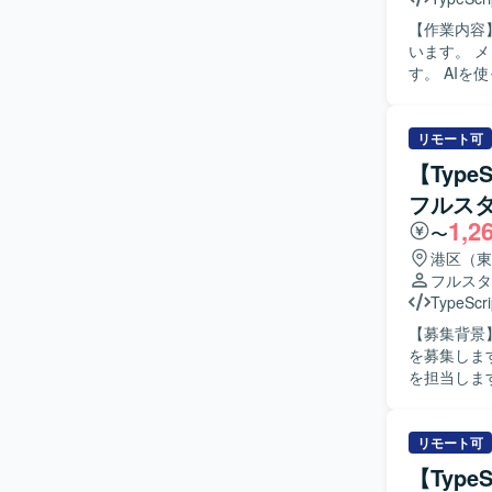
【作業内容】 SNSプラットフォーム向けメッセージ配信システム等の新規プロダ
います。 メ
す。 AIを使
います。 
用管理画面
およびサー
リモート可
【Typ
フルス
1,2
〜
港区（東
フルスタ
TypeScri
【募集背景
を募集します。 【作業内容】 決済基盤における購入領域の新規機能
を担当しま
ムの開発および
的にコミュ
を求めます
リモート可
迎します。 【ポジションの魅力】 国内有数の決済トラフィックを支えるプラットフォームのモ
【Type
ダナイゼーシ