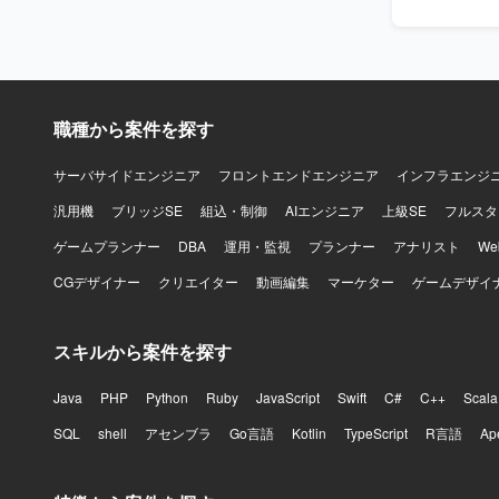
新の生成AIモデ
ックを活用
す。 【開発環境】 フロントエンド：TypeScript, React.js, Next.js, Chakra UI, Playwright バック
エンド：Pytho
職種から案件を探す
サーバサイドエンジニア
フロントエンドエンジニア
インフラエンジ
汎用機
ブリッジSE
組込・制御
AIエンジニア
上級SE
フルスタ
ゲームプランナー
DBA
運用・監視
プランナー
アナリスト
W
CGデザイナー
クリエイター
動画編集
マーケター
ゲームデザイ
スキルから案件を探す
Java
PHP
Python
Ruby
JavaScript
Swift
C#
C++
Scala
SQL
shell
アセンブラ
Go言語
Kotlin
TypeScript
R言語
Ap