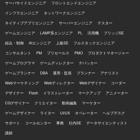
サーバサイドエンジニア
フロントエンドエンジニア
がら、チームの技術力向上や開発プロセス改善に直接影響
を与えられるポジションです。 【開発環境】 開発言語は
インフラエンジニア
ネットワークエンジニア
PHP8系を使用します。 フレームワークはLaravel11系を使
ネイティブアプリエンジニア
サーバーエンジニア
テスター
用します。 既存Webアプリケーションは
PHP5.6（CakePHP2、FuelPHP1.8）で構築されています。
ゲームエンジニア
LAMP系エンジニア
PL
汎用機
ブリッジSE
データベースはMySQL5.7系を使用します。 インフラは
組込・制御
AWSおよびDockerを利用します。 バージョン管理はGitお
AIエンジニア
上級SE
フルスタックエンジニア
よびGitHubを使用します。 CI/CDはGitHub Actionsを使用し
コンサルタント
PM
プリセールス
PMO
プロダクトマネージャー
ます。 ローカル開発環境はDockerおよびDocker Compose
を利用します。 統合開発環境はVisual Studio Codeを使用し
ゲームプログラマ
ゲームディレクター
デバッカー
ます。
ゲームプランナー
DBA
運用・監視
プランナー
アナリスト
Webマーケティング
Webディレクター
Webデザイナー
コーダー
デザイナー
Flash
イラストレーター
マークアップ
アニメーター
CGデザイナー
クリエイター
動画編集
マーケター
ゲームデザイナー
ライター
UI/UX
オペレーター
ヘルプデスク
サポート
コールセンター
事務
社内SE
データサイエンティスト
講師