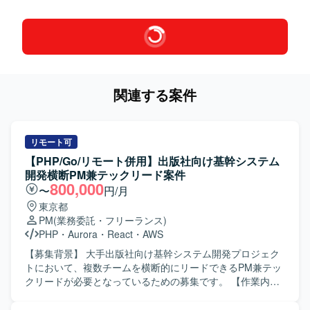
関連する案件
リモート可
【PHP/Go/リモート併用】出版社向け基幹システム
開発横断PM兼テックリード案件
800,000
〜
円/月
東京都
PM
(業務委託・フリーランス)
PHP
・
Aurora
・
React
・
AWS
【募集背景】 大手出版社向け基幹システム開発プロジェク
トにおいて、複数チームを横断的にリードできるPM兼テッ
クリードが必要となっているための募集です。 【作業内
容】 3チームの全体進捗管理およびリソース調整を行ってい
ただきます。 ユーザーとの要件定義および折衝を担当して