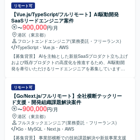
いただきます。 コードレビューを含む技術的な品質管理を
リモート可
行っていただきます。 テストシナリオの策定・管理を実施
【Vue.js/TypeScript/フルリモート】AI駆動開発
していただきます。 【求める人物像】 技術とマネジメント
SaaSリードエンジニア案件
の両面からプロジェクトをリードできる方を求めていま
900,000
〜
円/月
す。 複数チームと円滑にコミュニケーションを取りなが
港区（東京都）
ら、課題解決に主体的に取り組める方を歓迎いたします。
フロントエンドエンジニア
(業務委託・フリーランス)
【ポジションの魅力】 大規模な基幹システム開発におい
TypeScript
・
Vue.js
・
AWS
て、3チームを横断するPM兼テックリードとして上流から
品質管理まで一貫して関わることができます。 PHPやGoを
【募集背景】 AIを主軸とした新規SaaSプロダクト立ち上げ
中心とした技術スタックに加え、モダンなインフラ環境に
および既存プロダクトの高度化を推進するため、AI駆動開
も触れながら、技術的リードとマネジメント経験を同時に
発を牽引いただけるリードエンジニアを募集しています。
積むことができます。 【開発環境】 言語：PHP、Go、
【作業内容】 ・AWS上で稼働する既存SaaSプロダクトの設
TypeScript フレームワーク：Gin、GORM、Node.js、
計・実装・改善対応を行います。 ・フロントエンド（Vue3
React.js データベース：Aurora（PostgreSQL） インフラ／
/ TypeScript）を中心に、バックエンド（Kotlin）まで横断し
リモート可
ツール：AWS、Terraform、GitHub、NewRelic、Docker
た機能開発を実施します。 ・サービス仕様の設計および検
【Go/Next.js/フルリモート】全社横断テックリー
討を行い、要件の明確化から設計・実装・テストまで一貫
ド支援・開発組織課題解決案件
して対応します。 ・インシデントや障害発生時の監視、原
900,000
〜
円/月
因調査および改善策の検討・実施を行います。 ・AIエージ
港区（東京都）
ェントを前提とした開発フローの実践・改善を行い、チー
フルスタックエンジニア
(業務委託・フリーランス)
ムへの浸透を図ります。 ・PO・エンジニア・QAからなる
Go
・
MySQL
・
Next.js
・
AWS
開発チームと協働し、週次で成果物を確認しながら開発を
推進します。 ・所属チーム担当領域における他部署との連
【募集背景】 事業部横断での技術課題解決や新規事業支援