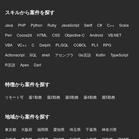
スキルから案件を探す
Java
PHP
Python
Ruby
JavaScript
Swift
C#
C++
Scala
Perl
Cocos2d
HTML
CSS
Objective-C
Android
VB.NET
VBA
VC++
C
Delphi
PL/SQL
COBOL
PL/I
RPG
Actionscript
SQL
shell
アセンブラ
Go言語
Kotlin
TypeScript
R言語
Apex
Dart
特徴から案件を探す
リモート可
週1勤務
週2勤務
週3勤務
週4勤務
週5勤務
地域から案件を探す
東京都
大阪府
福岡県
愛知県
埼玉県
千葉県
神奈川県