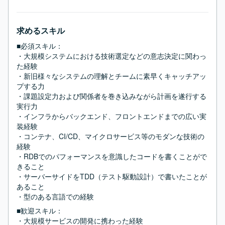
求めるスキル
■必須スキル：
・大規模システムにおける技術選定などの意志決定に関わっ
た経験

・新旧様々なシステムの理解とチームに素早くキャッチアッ
プする力

・課題設定力および関係者を巻き込みながら計画を遂行する
実行力

・インフラからバックエンド、フロントエンドまでの広い実
装経験

・コンテナ、CI/CD、マイクロサービス等のモダンな技術の
経験

・RDBでのパフォーマンスを意識したコードを書くことがで
きること

・サーバーサイドをTDD（テスト駆動設計）で書いたことが
あること

・型のある言語での経験
■歓迎スキル：
・大規模サービスの開発に携わった経験
