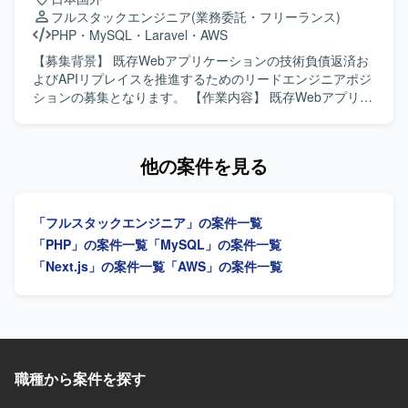
ことができます。新規事業の立ち上げから既存プロダクト
ーションを構築していただきます。 要件調整や技術スタッ
フルスタックエンジニア
(業務委託・フリーランス)
のモダン化まで幅広いテーマに携わることで、技術・組織
ク選定などの上流工程に参画し、仕様策定から実装、テス
PHP
・
MySQL
・
Laravel
・
AWS
の両面で成長できる環境です。単一プロダクトに留まら
ト、リリース後の改善までを継続的に対応していただきま
ず、多様な領域のプロジェクトに関わることで、アーキテ
す。 【求める人物像】 生成AI技術や最新のWeb技術への関
【募集背景】 既存Webアプリケーションの技術負債返済お
クトやテックリードとしての経験値を高めていただけま
心が高く、自ら情報収集しながら主体的にキャッチアップ
よびAPIリプレイスを推進するためのリードエンジニアポジ
す。 【開発環境】 Go、Next.js、MySQL（Spannerを含
できる方を求めております。 顧客とのコミュニケーション
ションの募集となります。 【作業内容】 既存Webアプリケ
む）、Redis、GCP、AWS、DataDog などを利用してお
を通じて要望を正しく理解し、分かりやすく提案・説明す
ーションのAPIリプレイスと技術負債の返済をリードいただ
り、支援先によってさまざまな技術スタックに触れていた
ることができる方を歓迎いたします。 バックエンドからフ
きます。 既存Webアプリ（PHP5.6/CakePHP2、
だけます。
ロントエンドまで幅広く対応しつつ、チームメンバーと協
FuelPHP1.8）の仕様解析とAPI化の推進を行っていただき
他の案件を見る
調しながら成果物の品質向上に取り組める方を想定してお
ます。 クリーンアーキテクチャやDDDに基づくモデル設
ります。 【ポジションの魅力】 Azure OpenAI や Gemini
計・実装を主導していただきます。 技術的意思決定を担
などの最先端生成AIモデルを活用したプロダクト開発に携
い、設計・実装水準の底上げを牽引していただきます。 品
「フルスタックエンジニア」の案件一覧
わることで、実践的なAI活用スキルを身につけていただけ
質と納期のバランスを見極めたプロジェクト推進をサポー
ます。 要件定義から運用まで一貫して関わることができる
トしていただきます。 【求める人物像】 技術的な意思決定
「PHP」の案件一覧
「MySQL」の案件一覧
ため、フルスタックエンジニアとしての経験を幅広く積む
を主体的に行いながら、チーム全体の設計力や開発力の底
「Next.js」の案件一覧
「AWS」の案件一覧
ことができます。 お客様ごとに異なる業務課題に向き合い
上げにコミットできる方を求めています。 レガシーコード
ながら、独自プラグインとの組み合わせによる多様なソリ
と向き合いながら、段階的な改善やAPI化を粘り強く推進で
ューションを企画・実装できる環境です。 【開発環境】
きる方を求めています。 DDDやクリーンアーキテクチャの
TypeScript/React/Next.js を用いたフロントエンドと、
思想を言語化し、チームメンバーに教育・共有できる方が
Python を用いたWebシステム開発を中心とした構成を想定
望ましいです。 【ポジションの魅力】 レガシーなWebアプ
しております。 Microsoft Azure 上の Azure OpenAI や
リケーションの技術負債返済とAPIリプレイスを通じて、ア
職種から案件を探す
Google Gemini などの生成AIモデルと連携するWebアプリ
ーキテクチャ設計から実装まで広い裁量を持って関わるこ
ケーション基盤を使用しております。
とができます。 DDDやクリーンアーキテクチャを実践しな