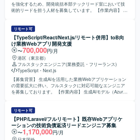
携や技術的リードを担います。 【求める人物像】 SaaSプ
を強化するため、開発統括本部テックリード室において技
ロダクトにおいて、フロントエンドの設計から実装、チー
術的リードを担う人材を募集しています。 【作業内容】 あ
ムの技術的牽引まで一貫して担ってこられた方を想定して
らゆる事業部や横断的な企画を推進する部門と連携し、新
います。特定言語の専門家にとどまらず、AIを活用しなが
規開発の立ち上げや全社横断プロジェクトに携わっていた
ら新しい技術スタックでも素早く立ち上げができる柔軟な
だきます。CTOやVPoEと連携しながら、開発組織および
リモート可
思考をお持ちの方を求めています。フロントエンド技術に
様々なプロダクトの技術的課題を特定・解決していきま
【TypeScript/React/Next.js/リモート併用】toB向
精通しつつ、AI駆動開発のプラクティスを実務の中で磨い
す。事業計画フェーズから全社横断プロジェクトや新規事
け業務Webアプリ開発支援
ていきたい方にマッチします。 【ポジションの魅力】 AIを
業の立ち上げを支援し、アーキテクチャレビューや技術的
700,000
〜
円/月
前提とした新規プロダクトを立ち上げ初期から手がけられ
課題の解決を通じて各事業部を支援します。インフラ、ア
港区（東京都）
る環境で、AI駆動開発を組織の中核能力として構築してい
プリケーション両面からモダン化を推進し、生産性向上と
フルスタックエンジニア
(業務委託・フリーランス)
くフェーズに参画いただけます。Claude Code Max 20x プ
リスク軽減を図るほか、開発組織の課題解決、エンジニア
TypeScript
・
Next.js
ランなどの先進的なAIツールを活用しながら、フロントエ
の育成や採用支援にも関わっていただきます。 【求める人
ンドを中心にバックエンドまで横断した技術選定やアーキ
物像】 複数プロダクトや組織を横断して技術課題に向き合
【募集背景】 生成AIを活用した業務Webアプリケーション
テクチャ設計に関わることができます。AIエージェントを
い、自ら課題を設定しながら関係者を巻き込んで計画を遂
の需要拡大に伴い、フルスタックに対応可能なエンジニア
前提とした開発フローの設計・実践を通じて、開発組織全
行できる方を求めています。新旧さまざまなシステムへの
を募集しております。 【作業内容】 生成AIモデル（Azure
体へのインパクトを発揮できるポジションです。 【開発環
キャッチアップが早く、インフラからバックエンド、フロ
OpenAI や Gemini など）を基盤とした非チャット形式の業
境】 ・フロントエンド：Vue3 / TypeScript ・サーバサイ
ントエンドまで幅広い技術スタックに対して学習意欲と好
務Webアプリケーションの設計・開発・運用を一貫してご
ド：Kotlin ・インフラ：AWS ・AI関連：AIエージェント、
奇心を持って取り組める方が望ましいです。テスト駆動開
担当いただきます。 多数のプリセットプロンプトを備えた
リモート可
AIコーディング支援ツール（Claude Code Max 20x プラン
発やモダンアーキテクチャに関心があり、長期的な視点で
Webアプリケーションに対して、お客様の業務特性に合わ
【PHP/Laravel/フルリモート】既存Webアプリケ
等） ・開発プロセス：アジャイル／スクラムをベースとし
開発組織とプロダクトの成長にコミットいただける方を歓
せたカスタマイズや機能拡張を行っていただきます。 お客
ーションの技術負債返済リードエンジニア募集
たチーム開発
迎いたします。 【ポジションの魅力】 CTOやVPoEと近い
様ごとに最適化したWebアプリケーションと自社独自開発
1,170,000
〜
円/月
立場で、全社横断の技術戦略やプロジェクトに深く関わる
プラグインの連携実装を行い、業務ニーズに即したソリュ
日本国外