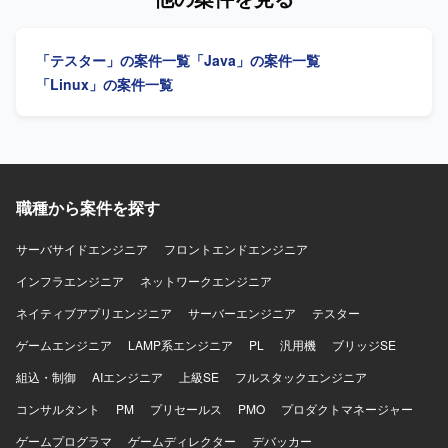
プロジェクトの流れやトラブルシュートのノウハウも習得
の各種オペレーションやジョブの設定・変更、障害発生時
していただけます。 【開発環境】 Java／Springを用いた書
の原因調査および復旧対応も担っていただきます。必要に
店返品WEBシステムの既存環境上での開発および改修作業
応じてクラウドやミドルウェア、インフラ構成に関する検
「テスター」の案件一覧
「Java」の案件一覧
を行っていただきます。帳票テンプレート改修やWARデプ
討や調整にも関わっていただきます。 【求める人物像】 上
ロイ、テスト工程などを通じて、既存アプリケーションの
流から下流まで一貫して主体的に取り組める方を求めてお
「Linux」の案件一覧
保守開発に近い環境で作業していただきます。
ります。既存システムの仕様理解やプログラム解析を粘り
強く行える方、関係者と連携しながら安定稼働を第一に考
えて行動できる方を歓迎いたします。新しい技術や周辺環
境のキャッチアップにも前向きに取り組める方を想定して
おります。 【ポジションの魅力】 長期にわたりエネルギー
系基幹システムの維持保守に携わることで、業務知識と技
職種から案件を探す
術スキルの双方を深めていただけます。要件定義から保守
まで幅広い工程を担当するため、上流工程の経験を積みな
サーバサイドエンジニア
フロントエンドエンジニア
がら、インフラやクラウド、ミドルウェアなど周辺技術に
インフラエンジニア
も触れられる環境となっております。 【開発環境】 Javaお
ネットワークエンジニア
よびShellを用いた開発環境で、Linux上での運用となってお
ネイティブアプリエンジニア
サーバーエンジニア
テスター
ります。OracleやDb2などを含む各種ミドルウェアやジョブ
管理ツールを利用したシステム構成となっております。
ゲームエンジニア
LAMP系エンジニア
PL
汎用機
ブリッジSE
組込・制御
AIエンジニア
上級SE
フルスタックエンジニア
コンサルタント
PM
プリセールス
PMO
プロダクトマネージャー
ゲームプログラマ
ゲームディレクター
デバッカー