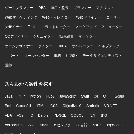
ゲームプランナー
DBA
運用・監視
プランナー
アナリスト
Webマーケティング
Webディレクター
Webデザイナー
コーダー
デザイナー
Flash
イラストレーター
マークアップ
アニメーター
CGデザイナー
クリエイター
動画編集
マーケター
ゲームデザイナー
ライター
UI/UX
オペレーター
ヘルプデスク
サポート
コールセンター
事務
社内SE
データサイエンティスト
講師
スキルから案件を探す
Java
PHP
Python
Ruby
JavaScript
Swift
C#
C++
Scala
Perl
Cocos2d
HTML
CSS
Objective-C
Android
VB.NET
VBA
VC++
C
Delphi
PL/SQL
COBOL
PL/I
RPG
Actionscript
SQL
shell
アセンブラ
Go言語
Kotlin
TypeScript