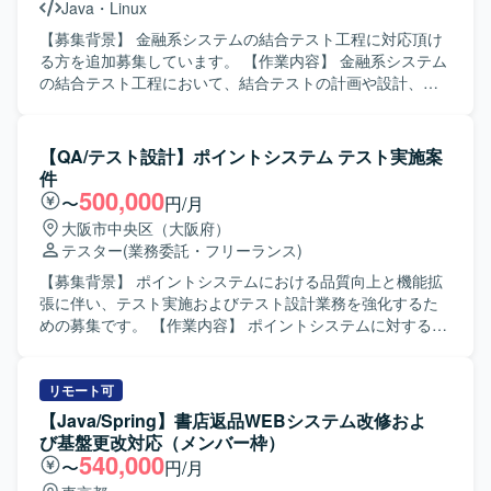
Java
・
Linux
集および可視化を目的とした環境構築、チーム全体のQAプ
ロセス設計および改善プロジェクトへの参画を行っていた
【募集背景】 金融系システムの結合テスト工程に対応頂け
だきます。 【求める人物像】 ゲーム開発における品質向上
る方を追加募集しています。 【作業内容】 金融系システム
に強い関心を持ち、テスト自動化や開発効率化に主体的に
の結合テスト工程において、結合テストの計画や設計、テ
取り組める方を求めております。 他職種と連携しながらプ
スト実施、結果の整理および不具合の報告・修正確認など
ロダクトをより良くしていくために、自律的に意見発信や
を実施していただきます。JavaおよびLinux環境での開発経
改善提案ができる方にマッチする環境です。 【ポジション
験を活かし、関連する仕様や設計内容を理解したうえでテ
【QA/テスト設計】ポイントシステム テスト実施案
の魅力】 マルチプラットフォームで展開予定のゲームタイ
スト観点の洗い出しやテストケースの作成にも携わってい
件
トルにおいて、企画初期段階から運用・海外展開まで一気
ただきます。 【求める人物像】 自発的に一人称で動くこと
500,000
〜
円/月
通貫で関われる多様なプロジェクトに参加していただけま
ができ、与えられたタスクに対して主体的に取り組める方
大阪市中央区（大阪府）
す。 大型IPを中心としたタイトル群において、テスト自動
を求めています。周囲とコミュニケーションを取りなが
テスター
(業務委託・フリーランス)
化やQAプロセス改善を通じて開発スピードと品質向上の両
ら、テスト品質の向上に貢献していただける方が望ましい
立に貢献できるポジションです。 チームの枠を越えて意見
です。 【ポジションの魅力】 金融系システムの結合テスト
【募集背景】 ポイントシステムにおける品質向上と機能拡
を出し合い、自律的に価値創出を行うカルチャーの中で、
工程に関わることで、大規模システムの品質向上に寄与で
張に伴い、テスト実施およびテスト設計業務を強化するた
大きな裁量を持ってチャレンジしていただけます。 【開発
きるポジションです。JavaおよびLinux環境での開発スキル
めの募集です。 【作業内容】 ポイントシステムに対するテ
環境】 Unityを中心としたゲーム開発環境で開発を行ってい
を活かしつつ、テスト工程の経験を深めることができま
スト実施およびテスト設計を行っていただきます。銀行や
ただきます。 プロジェクトごとに最適な機材やライブラリ
す。 【開発環境】 Java Linux
カードとの連携を含む複雑な仕様を理解し、ファイル連携
が用意されており、UniTask、R3、UniRx、
やAPI連携を踏まえたテスト観点の洗い出しやテストケース
リモート可
MasterMemory、Anjin、Unity Test Frameworkなどを利用
作成、E2E等の自動化テスト設計・実施、テスト結果の整理
【Java/Spring】書店返品WEBシステム改修およ
した開発・テスト環境が整備されております。
および不具合起票・管理などの品質管理・QA業務を担当し
び基盤更改対応（メンバー枠）
ていただきます。 【求める人物像】 複雑な仕様や業務フロ
540,000
〜
円/月
ーを自ら理解し、抜け漏れのないテスト設計を主体的に進