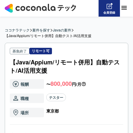
会員登録
>
>
>
ココナラテック
案件を探す
Javaの案件
【Java/Appium/リモート併用】自動テスト/AI活用支援
リモート可
募集終了
【Java/Appium/リモート併用】自動テス
ト/AI活用支援
800,000
報酬
〜
円/月
テスター
職種
東京都
場所