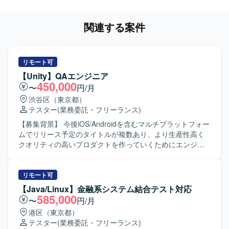
関連する案件
リモート可
【Unity】QAエンジニア
450,000
〜
円/月
渋谷区（東京都）
テスター
(業務委託・フリーランス)
【募集背景】 今後iOS/Androidを含むマルチプラットフォー
ムでリリース予定のタイトルが複数あり、より生産性高く
クオリティの高いプロダクトを作っていくためにエンジニ
アを増員募集しております。 【作業内容】 弊社にて提供お
よび開発中のゲームタイトルにおける品質向上を目的とし
た開発支援業務を担当していただきます。 テストの自動化
リモート可
として、繰り返し実施するテストや高負荷な検証の自動化
【Java/Linux】金融系システム結合テスト対応
による開発サイクルの高速化および精度向上に取り組んで
585,000
〜
円/月
いただきます。 AnjinやUnity Test Framework等を用いたテ
港区（東京都）
スト自動化や、CI/CD環境における品質管理を行っていただ
テスター
(業務委託・フリーランス)
きます。 改善プロジェクトの推進として、開発上の課題収