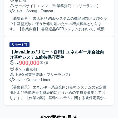
東京都
められる方を求めています。開発メンバーや関係者とコミ
サーバサイドエンジニア
(業務委託・フリーランス)
ュニケーションを取りながら、品質向上の観点で改善提案
Java
・
Spring
・
Tomcat
ができる方です。 【ポジションの魅力】 ポイントシステム
における銀行・カード連携など、多数の外部システムとの
【募集背景】 書店返品WEBシステムの機能追加およびクラ
連携を伴う大規模システムの品質管理に携わることができ
ウド基盤更改に伴う改修対応のための増員募集となりま
ます。テスト設計から自動化まで一連のQA業務を経験でき
す。 【作業内容】 書店返品WEBシステムにおいて、帳票出
るため、品質保証エンジニアとしてのスキル向上が期待で
力機能の改修およびクラウド基盤更改に伴う既存資産の移
きます。 【開発環境】 ポイントシステムを対象としたファ
行対応を行っていただきます。案件Aでは既存帳票テンプレ
イル連携およびAPI連携を含むシステム環境でのテスト設計
ートへの分岐追加を中心とした軽微改修を行い、既存Java
リモート可
およびテスト自動化環境を利用していただきます。
／Springシステムの改修からテストまでを単独で遂行して
【Java/Linux/リモート併用】エネルギー系会社向
いただきます。案件Bではクラウド基盤切り替えに伴うPoC
け基幹システム維持保守案件
後の改修およびテスト工程を担当し、併せて調査、解析、
900,000
〜
円/月
トラブルシュート業務にも対応していただきます。 【求め
港区（東京都）
る人物像】 与えられたタスクを責任感を持ってやり遂げる
上級SE
(業務委託・フリーランス)
ことができる方を求めています。既存システムの仕様をキ
Java
・
Oracle
・
Linux
ャッチアップし、自ら調査しながら課題解決に取り組める
方です。チームメンバーやリーダーと連携しながら円滑に
【募集背景】 エネルギー系企業向け基幹システムの安定運
コミュニケーションを取れる方です。 【ポジションの魅
用および機能改善を継続的に行うための要員を募集してお
力】 既存Java／Springシステムの改修からテストまで一連
ります。 【作業内容】 基幹システムに関する要件定義から
の工程を経験できるため、アプリケーション改修スキルを
設計・開発・テスト・リリースまでの一連の工程をご担当
実務的に高めることができます。クラウド基盤更改に伴う
いただきます。JavaやShellを用いた既存プログラムの解析
既存資産の移行やPoC後の改修に携わることで、基盤更改
および改修、保守開発を行っていただきます。Linux環境で
他の案件を見る