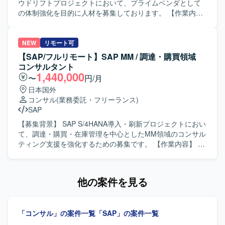
る方を想定しております。 ・ユーザーとベンダー双方の意
ウドリフトプロジェクトにおいて、プライムベンダとして
図や要望をくみ取り、わかりやすく翻訳・整理しながらコ
の体制強化を目的に人材を募集しております。 【作業内
ミュニケーションサポートができる方を歓迎いたします。
容】 Public CloudとPrivate Cloudの比較検討を実施し、そ
【ポジションの魅力】 ・大手薬品メーカーにおけるSAP更
の結果を踏まえた要件定義および移行計画の立案に携わっ
改プロジェクトに参画し、販売領域の知見を深めながら上
ていただきます。その後の構築・開発フェーズにおいて
NEW
リモート可
流から一連の工程に関わっていただけます。 ・ユーザーサ
も、調達・会計領域を対象としたシステムの設計・実装・
【SAP/フルリモート】SAP MM / 調達・購買領域
イドに近い立場で、業務部門と開発ベンダーの橋渡し役と
確認など継続的にご対応いただきます。 【求める人物像】
コンサルタント
して、プロジェクト推進に大きく貢献できるポジションで
長期にわたる大規模プロジェクトに主体的に関わり、関係
1,440,000
〜
円/月
す。 ・製薬業界特有の業務知識やSAP S/4HANAの経験を活
者と連携しながら計画的に業務を推進していただける方を
日本国外
かしつつ、更なるスキルアップが図れる環境です。 【開発
求めております。クラウド移行やSAP領域における知見を
コンサル
(業務委託・フリーランス)
環境】 ・SAP S/4HANA（販売領域／SDモジュール）を中
活かしつつ、新たな技術や業務内容にも前向きに取り組ん
SAP
心とした環境での開発・運用設計支援となります。
でいただける方ですと望ましいです。 【ポジションの魅
力】 グループ全体の調達・会計領域を対象とする大規模な
【募集背景】 SAP S/4HANA導入・刷新プロジェクトにおい
S4クラウドリフトプロジェクトに上流から参画でき、
て、調達・購買・在庫管理を中心としたMM領域のコンサル
Public/Privateの比較検討から本稼働まで長期的に関与する
ティング支援を強化するための募集です。 【作業内容】 調
ことで、クラウド移行およびSAP領域の豊富な経験を積む
達・購買・在庫管理業務の現状整理およびTo-Be設計を行い
ことができます。 【開発環境】 S4クラウド
ます。SAP MM領域の要件定義やFit & Gapを実施し、日本
（Public/Private）を中心としたSAP環境において、調達・
側ユーザー、海外チーム、ベンダーとの英日での調整を行
他の案件を見る
会計領域のシステム構築・開発を行います。
います。テストおよび移行支援にも携わっていただきま
す。 【求める人物像】 調達・購買・在庫管理業務に対する
理解を持ち、SAP MM領域での上流工程から一連のプロセ
「コンサル」の案件一覧
「SAP」の案件一覧
スに主体的に取り組んでいただける方を求めています。日
本語と英語でのコミュニケーションに長け、国内外の関係