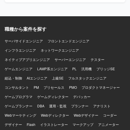
者と円滑に連携できる方を歓迎します。 【ポジションの魅
力】 SAP S/4HANA導入・刷新という大規模かつグローバル
なプロジェクトに参画し、調達・購買領域における専門性
とバイリンガルコンサルタントとしての経験を高めていた
職種から案件を探す
だけます。MMリードとしてのキャリア形成や他モジュール
との連携知識の習得も期待できます。 【開発環境】 SAP
S/4HANAまたはECC環境上でのMM領域を中心としたシス
サーバサイドエンジニア
フロントエンドエンジニア
テムです。AribaやCoupaなど外部購買システムとの連携が
インフラエンジニア
ネットワークエンジニア
発生する可能性があります。
ネイティブアプリエンジニア
サーバーエンジニア
テスター
ゲームエンジニア
LAMP系エンジニア
PL
汎用機
ブリッジSE
組込・制御
AIエンジニア
上級SE
フルスタックエンジニア
コンサルタント
PM
プリセールス
PMO
プロダクトマネージャー
ゲームプログラマ
ゲームディレクター
デバッカー
ゲームプランナー
DBA
運用・監視
プランナー
アナリスト
Webマーケティング
Webディレクター
Webデザイナー
コーダー
デザイナー
Flash
イラストレーター
マークアップ
アニメーター