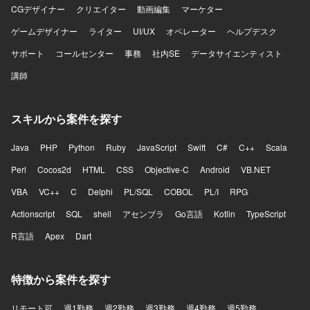
CGデザイナー
クリエイター
動画編集
マーケター
ゲームデザイナー
ライター
UI/UX
オペレーター
ヘルプデスク
サポート
コールセンター
事務
社内SE
データサイエンティスト
講師
スキルから案件を探す
Java
PHP
Python
Ruby
JavaScript
Swift
C#
C++
Scala
Perl
Cocos2d
HTML
CSS
Objective-C
Android
VB.NET
VBA
VC++
C
Delphi
PL/SQL
COBOL
PL/I
RPG
Actionscript
SQL
shell
アセンブラ
Go言語
Kotlin
TypeScript
R言語
Apex
Dart
特徴から案件を探す
リモート可
週1勤務
週2勤務
週3勤務
週4勤務
週5勤務