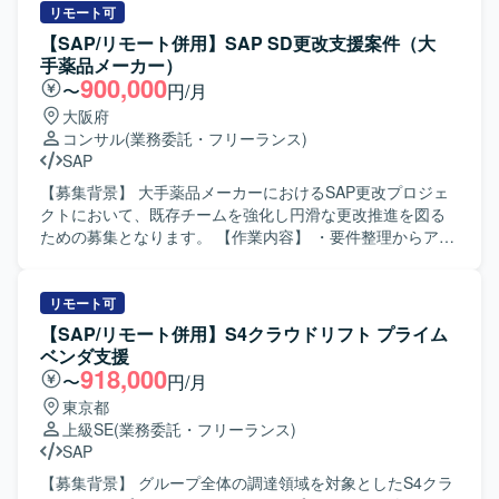
わる環境のため、SAP全体の知見を深められる点も魅力と
要件の整理、EWM機能とのフィット＆ギャップ整理、コン
リモート可
なります。 【開発環境】 S/4HANAを中心としたSAP環境上
フィグ設定方針の検討、アドオンが必要な箇所の設計方針
【SAP/リモート併用】SAP SD更改支援案件（大
での設計および構築作業を行います。設計ドキュメントや
立案などを行っていただきます。また、関係者との要件定
手薬品メーカー）
各種成果物はプロジェクト標準のテンプレートやツールを
義セッションを主導し、合意形成や成果物のとりまとめを
900,000
〜
円/月
用いて作成していただきます。
行っていただきます。 【求める人物像】 複数のステークホ
大阪府
ルダーと円滑にコミュニケーションを取りながら、主体的
コンサル
(業務委託・フリーランス)
に要件定義をリードしていただける方を求めております。
SAP
グローバルメンバーとの協働に前向きで、ドキュメント作
成や議論のファシリテーションを丁寧に進められる方が望
【募集背景】 大手薬品メーカーにおけるSAP更改プロジェ
ましいです。 【ポジションの魅力】 食品・飲料業界におけ
クトにおいて、既存チームを強化し円滑な更改推進を図る
るEWM導入の上流工程に深く関わることができ、S/4 EWM
ための募集となります。 【作業内容】 ・要件整理からアー
の知見を活かしながらグローバルメンバーとの連携経験を
キテクチャ設計、実装、テスト、運用設計までの一連の作
積むことができます。要件定義フェーズを通じて、業務プ
業に関する支援を行っていただきます。 ・開発ベンダーの
ロセス設計からシステムデザインまで一貫した経験を得ら
成果物（仕様書、テスト結果）のレビューを実施していた
リモート可
れる環境です。 【開発環境】 SAP S/4 EWMを中心とした
だきます。 ・UATにおけるユーザーサポートおよび課題整
【SAP/リモート併用】S4クラウドリフト プライム
ERP環境にて作業していただきます。
理、問い合わせ対応を行っていただきます。 ・関係者向け
ベンダ支援
のまとめ資料や説明資料の作成を行っていただきます。 ・
918,000
〜
円/月
プロジェクト関係者との調整や情報共有など、コミュニケ
東京都
ーションを取りながら推進していただきます。 【求める人
上級SE
(業務委託・フリーランス)
物像】 ・コミュニケーション力が高く、明るく前向きに取
SAP
り組んでいただける方を求めております。 ・社員側の立ち
位置として、主体的かつスコープにとらわれず柔軟に動け
【募集背景】 グループ全体の調達領域を対象としたS4クラ