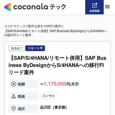
会員登録
>
>
>
ココナラテック
案件を探す
SAPの案件
【SAP/S/4HANA/リモート併用】SAP Business ByDesignからS/4HANAへ
の移行FIリード案件
リモート可
募集終了
【SAP/S/4HANA/リモート併用】SAP Bus
iness ByDesignからS/4HANAへの移行FI
リード案件
1,170,000
報酬
〜
円/月
コンサル
職種
品川区（東京都）
場所