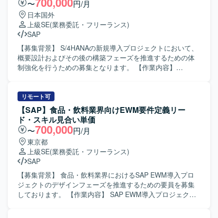
700,000
〜
円/月
日本国外
上級SE
(業務委託・フリーランス)
SAP
【募集背景】 S/4HANAの新規導入プロジェクトにおいて、
概要設計およびその後の構築フェーズを推進するための体
制強化を行うための募集となります。 【作業内容】
S/4HANA新規導入プロジェクトにおいて、概要設計フェー
ズでは要件を踏まえた全体設計およびモジュール間の整合
性検討を実施していただきます。構築フェーズでは、設計
リモート可
内容に基づく設定・構築作業や関連ドキュメントの作成、
【SAP】食品・飲料業界向けEWM要件定義リー
テストに向けた準備などを担当していただきます。また、
ド・スキル見合い単価
プロジェクトメンバーとのコミュニケーションを通じて、
700,000
〜
円/月
課題整理や改善提案なども行っていただきます。 【求める
東京都
人物像】 S/4HANAやSAPに関する知見を活かしながら、自
上級SE
(業務委託・フリーランス)
ら主体的に設計内容をまとめていける方を求めています。
SAP
関係者と円滑にコミュニケーションを取り、スケジュール
を意識して計画的に作業を進めていただける方にマッチす
【募集背景】 食品・飲料業界におけるSAP EWM導入プロ
る環境です。 【ポジションの魅力】 S/4HANAの新規導入プ
ジェクトのデザインフェーズを推進するための要員を募集
ロジェクトにおいて、概要設計から構築フェーズまで一貫
しております。 【作業内容】 SAP EWM導入プロジェクト
して関わることができるため、要件整理から実装レベルま
において、デザインフェーズの要件定義をリードしていた
で幅広い経験を積むことができます。複数モジュールが関
だきます。インド側の開発メンバーと連携しながら、業務