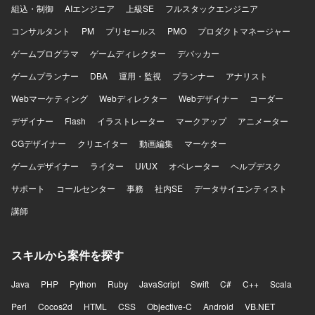
組込・制御
AIエンジニア
上級SE
フルスタックエンジニア
コンサルタント
PM
プリセールス
PMO
プロダクトマネージャー
ゲームプログラマ
ゲームディレクター
デバッカー
ゲームプランナー
DBA
運用・監視
プランナー
アナリスト
Webマーケティング
Webディレクター
Webデザイナー
コーダー
デザイナー
Flash
イラストレーター
マークアップ
アニメーター
CGデザイナー
クリエイター
動画編集
マーケター
ゲームデザイナー
ライター
UI/UX
オペレーター
ヘルプデスク
サポート
コールセンター
事務
社内SE
データサイエンティスト
講師
スキルから案件を探す
Java
PHP
Python
Ruby
JavaScript
Swift
C#
C++
Scala
Perl
Cocos2d
HTML
CSS
Objective-C
Android
VB.NET