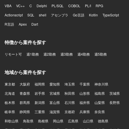
VBA
VC++
C
Delphi
PL/SQL
COBOL
PL/I
RPG
Actionscript
SQL
shell
アセンブラ
Go言語
Kotlin
TypeScript
R言語
Apex
Dart
特徴から案件を探す
リモート可
週1勤務
週2勤務
週3勤務
週4勤務
週5勤務
地域から案件を探す
東京都
大阪府
福岡県
愛知県
埼玉県
千葉県
神奈川県
北海道
青森県
岩手県
宮城県
秋田県
山形県
福島県
茨城県
栃木県
群馬県
新潟県
富山県
石川県
福井県
山梨県
長野県
岐阜県
静岡県
三重県
滋賀県
京都府
兵庫県
奈良県
和歌山県
鳥取県
島根県
岡山県
広島県
山口県
徳島県