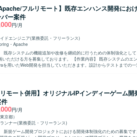
に動ける方を求めております。顧客に対して分かりやすく説明できるコ
a/Apache/フルリモート】既存エンハンス開発におけ
持ち、新しい領域にも主体的にキャッチアップできる方にご活躍いただ
ンバー案件
発を通じて、上流からテス
,000
したWebアプリケーション開発経験を積むことができます。他者成果物
円/月
調整を通じて、技術スキルだけでなくコミュニケーション力や課題解決
できます。生成AIを活用した新しい開発スタイルにチャレンジできる環
イドエンジニア
(業務委託・フリーランス)
 Javaを中心としたWebアプリケーション開発環境のもと、Apacheや
pring
・
Apache
ムの機能追加・改修を行っております。Spring系フレームワークなどを
】 既存システムの機能追加や改修を継続的に行うための体制強化として
触れる機会もございます。
る方を募集しております。 【作業内容】 既存システムのエンハンス開発
avaを用いたWeb開発を担当していただきます。設計からテストまでの
ただきます。既存システムの機能追加や改修を中心に、能動的なコミュ
決を行いながら、生成AIの活用も行っていただきます。設計から開発ま
携して進めていただきます。 【求める人物像】 指示待ちではなく、自発
議論ができるマインドをお持ちの方を求めております。課題やリスクを
ty/リモート併用】オリジナルIPインディーゲーム開
巻き込みながら解決を推進できる方、知らない領域にも主体的にキャッ
案件
きる方を歓迎いたします。 【ポジションの魅力】 既存システムのエンハ
,000
通じて、設計からテストまで一連の工程を経験できる環境です。オフシ
円/月
じてコミュニケーション力やマネジメント力も磨いていただけます。生成
東京都）
めるため、最新技術の活用経験を積むことができます。 【開発環境】 Javaを用
ランナー
(業務委託・フリーランス)
アプリケーション開発環境となっております。ApacheおよびRDBを利用
 新規ゲーム開発プロジェクトにおける開発体制強化のための募集です。 【作
、設計からテストまで一貫した開発経験を積んでいただけます。