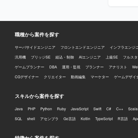
【開発環境】
いたデータベ
す。
職種から案件を探す
サーバサイドエンジニア
フロントエンドエンジニア
インフラエンジ
汎用機
ブリッジSE
組込・制御
AIエンジニア
上級SE
フルスタ
ゲームプランナー
DBA
運用・監視
プランナー
アナリスト
W
CGデザイナー
クリエイター
動画編集
マーケター
ゲームデザイ
スキルから案件を探す
Java
PHP
Python
Ruby
JavaScript
Swift
C#
C++
Scala
SQL
shell
アセンブラ
Go言語
Kotlin
TypeScript
R言語
Ap
特徴から案件を探す