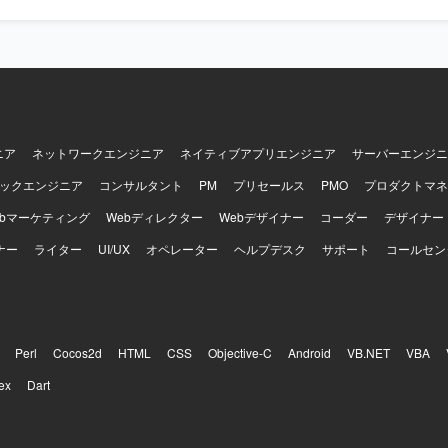
 JavaおよびSpringを用いたWebシステム開発環境での作業となります
ース操作や、必要に応じてAI（Cloud Code）を活用した開発を行っ
ニア
ネットワークエンジニア
ネイティブアプリエンジニア
サーバーエンジニ
ックエンジニア
コンサルタント
PM
プリセールス
PMO
プロダクトマネ
ebマーケティング
Webディレクター
Webデザイナー
コーダー
デザイナー
ナー
ライター
UI/UX
オペレーター
ヘルプデスク
サポート
コールセン
Perl
Cocos2d
HTML
CSS
Objective-C
Android
VB.NET
VBA
ex
Dart