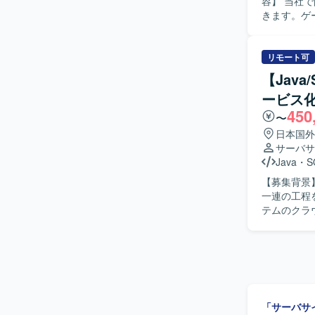
容】 当社
きます。ゲ
きます。小
ロジェクトへ
インディー
リモート可
見し解決し
【Jav
少数精鋭な
ービス
を歓迎いたします。 【ポジションの魅力】 オリジナル
450
インディー
〜
通貫で関わ
日本国外
の開発体制
サーバサ
ます。自律
Java
・
S
【開発環境
【募集背景
材や勉強会
一連の工程を推進
ペースなど
テムのクラ
計、詳細設
ト、リリー
Code）を活用して
体的に推進
求めております。 【ポジションの魅力】 クラウドサービス
の工程に携わ
「サーバサ
期的な参画