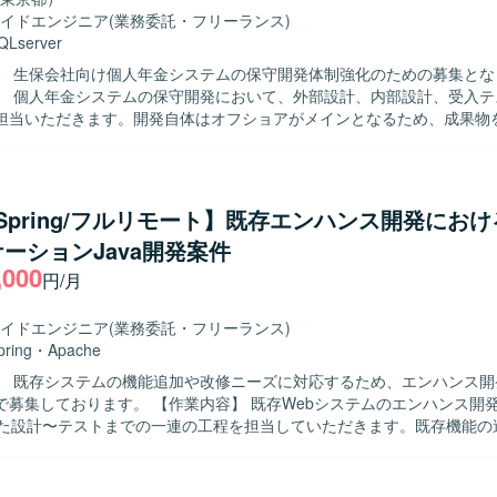
イドエンジニア
(業務委託・フリーランス)
QLserver
】 生保会社向け個人年金システムの保守開発体制強化のための募集とな
】 個人年金システムの保守開発において、外部設計、内部設計、受入テ
担当いただきます。開発自体はオフショアがメインとなるため、成果物
観点の整理、レビューなども行っていただきます。 【求める人物像】 設計から
一貫して主体的に対応できる方を求めております。オフショア開発メン
がら、仕様整理や品質観点を踏まえて粘り強く対応いただける方です。 【ポジ
】 大規模な生保システムの保守開発を通じて、業務知識と設計～テスト
a/Spring/フルリモート】既存エンハンス開発におけ
を積むことができます。オフショアとの協業を通じて、上流から下流ま
ーションJava開発案件
携わることができる環境です。 【開発環境】 JavaおよびSQLを用いた生
,000
システムの保守開発環境となります。
円/月
イドエンジニア
(業務委託・フリーランス)
pring
・
Apache
】 既存システムの機能追加や改修ニーズに対応するため、エンハンス開
 【作業内容】 既存Webシステムのエンハンス開発において、
用いた設計〜テストまでの一連の工程を担当していただきます。既存機能の
ApacheやRDBを考慮した設計・実装、他者成果物のレビュー、課題や
などを行っていただきます。また、生成AIを活用した業務効率化も適宜
自発的に課題やリスクを発見し、関係者を巻き込み