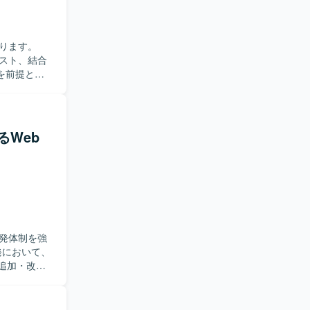
ります。
スト、結合
を前提とし
バーとの連
シ
までの一連
るWeb
での幅広い
発体制を強
追加・改修
リスクの抽出
検討しなが