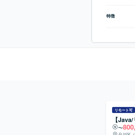
特徴
リモート可
【Jav
800
〜
品川区（