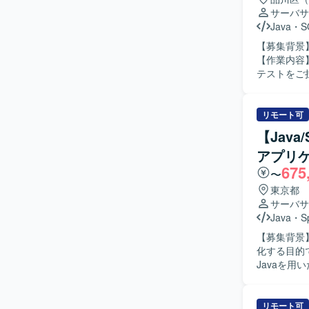
サーバサ
Java
・
S
【募集背景
【作業内容
テストをご
た設計やテスト
テストまで
携を意識しな
リモート可
ョンの魅力
【Jav
の工程経験
アプリケ
視点でシステム開発に
675
保向け基幹
〜
東京都
サーバサ
Java
・
S
【募集背景
化する目的で募集しております。
Javaを
を中心に、
と改善推進
ら進めていただきます。 【求める人物像】 
リモート可