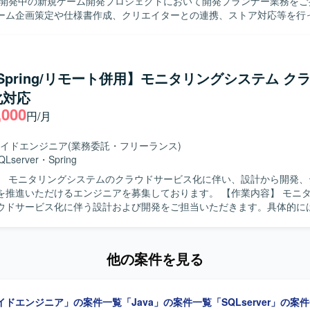
で開発中の新規ゲーム開発プロジェクトにおいて開発プランナー業務をご
ーム企画策定や仕様書作成、クリエイターとの連携、ストア対応等を行
規模なチームでの開発となり、将来的に他セクションや新規タイトルを
の異動や、マネジメントへのミッション変更なども可能です。 【求める人物像】
ゲームやアドベンチャーゲームへの強い興味や知見をお持ちで、主体的
ながら業務を推進いただける方を求めています。チームでのものづくり
a/Spring/リモート併用】モニタリングシステム ク
環境で職能にこだわらず幅広い業務に携わることにやりがいを感じてい
化対応
IPや有力IPによる大規模ゲーム開発から
,000
ゲーム開発まで、多様なプロジェクトに企画初期段階から運用・海外展
円/月
ることができます。IPの価値最大化を目指したものづくりを経験でき、
と高度な運用ノウハウを生かした長期的なヒットタイトル創出に携わる
イドエンジニア
(業務委託・フリーランス)
的に価値創出を行うカルチャーの中で、大きな裁量を持って挑戦できる
QLserver
・
Spring
】 ゲーム開発に最適な機材を含む環境が整備されており、ご希望に応じ
】 モニタリングシステムのクラウドサービス化に伴い、設計から開発、
参加、R&D等の技術投資が行われます。快適なオフィス環境やリラクゼ
いただけるエンジニアを募集しております。 【作業内容】 モニタリングシス
も備えた開発環境となっております。
ウドサービス化に伴う設計および開発をご担当いただきます。具体的に
計、テスト設計の実施、プログラミング、単体テスト、結合テストおよ
ス対応および各種ドキュメント作成などを行っていただきます。開発ではAI
製造を実施していただきます。 【求める人物像】 基本設計以降の工程を主
他の案件を見る
し、周囲と積極的にコミュニケーションを取りながら業務を進めていた
化という上流からリリースまで一連
ることができ、AI（Cloud Code）を活用した開発手法に取り組める
イドエンジニア」の案件一覧
「Java」の案件一覧
「SQLserver」の案
を通じてクラウドおよびWebサービス開発に関する知見を深めていただ