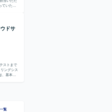
担当いただ
っていただ
含めた他プ
に課題を発
を楽しみ、
ラウドサ
ただける方
開まで一気
国内最大級
ことができ
環境です。
て必要な機
テストまで
ーションス
は、基本設
び総合テス
（Cloud
だける方を
環境です。長
件一覧
けます。