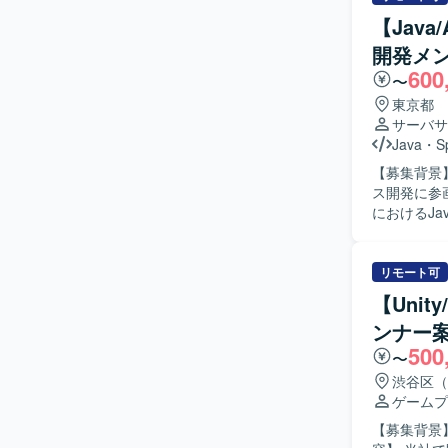
ながら解決
【Jav
ション力を
開発メ
えております。 【ポジションの魅力】 既存システムのエンハンス開
600
トまで一貫
〜
や顧客との
東京都
いくことが
サーバサ
【開発環境】
Java
・
S
したシステ
【募集背景
スタイルに
ス開発に参画いただけ
におけるJ
携わってい
ンや課題解
ョアでの開発体制と連
リモート可
的に発信や
【Uni
し、周囲を
ンナー
し、臨機応変に対応で
500
ンス開発を
〜
の協業を通
渋谷区（
活用にも取り組
ゲームプ
いたWeb
【募集背景】
構成の中で