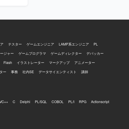
。SQLを用
ていただきま
ア
テスター
ゲームエンジニア
LAMP系エンジニア
PL
ージャー
ゲームプログラマ
ゲームディレクター
デバッカー
Flash
イラストレーター
マークアップ
アニメーター
ター
事務
社内SE
データサイエンティスト
講師
VC++
C
Delphi
PL/SQL
COBOL
PL/I
RPG
Actionscript