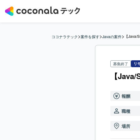
>
>
>
【Jav
ココナラテック
案件を探す
Javaの案件
リ
募集終了
【Jav
報酬
職種
場所