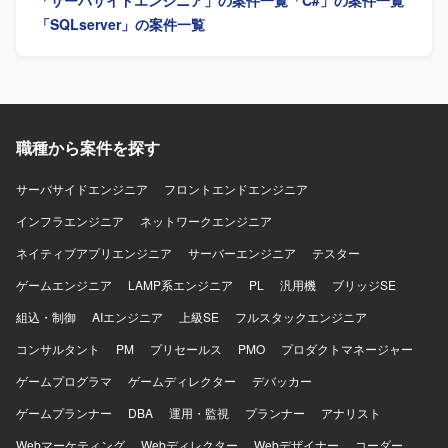
「サーバサイドエンジニア」の案件一覧
「C#」の案件一覧
「SQLserver」の案件一覧
職種から案件を探す
サーバサイドエンジニア
フロントエンドエンジニア
インフラエンジニア
ネットワークエンジニア
ネイティブアプリエンジニア
サーバーエンジニア
テスター
ゲームエンジニア
LAMP系エンジニア
PL
汎用機
ブリッジSE
組込・制御
AIエンジニア
上級SE
フルスタックエンジニア
コンサルタント
PM
プリセールス
PMO
プロダクトマネージャー
ゲームプログラマ
ゲームディレクター
デバッカー
ゲームプランナー
DBA
運用・監視
プランナー
アナリスト
Webマーケティング
Webディレクター
Webデザイナー
コーダー