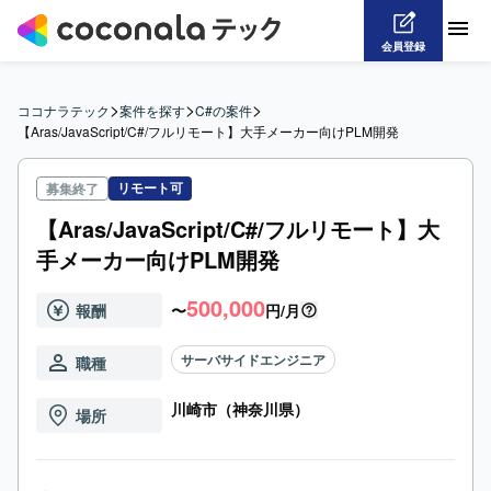
会員登録
>
>
>
ココナラテック
案件を探す
C#の案件
【Aras/JavaScript/C#/フルリモート】大手メーカー向けPLM開発
リモート可
募集終了
【Aras/JavaScript/C#/フルリモート】大
手メーカー向けPLM開発
500,000
報酬
〜
円/月
サーバサイドエンジニア
職種
川崎市（神奈川県）
場所