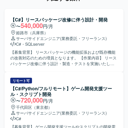
【C#】リースパッケージ改修に伴う設計・開発
540,000
〜
円/月
姫路市（兵庫県）
サーバサイドエンジニア
(業務委託・フリーランス)
C#
・
SQLserver
【募集背景】 リースパッケージの機能拡張および既存機能
の改善対応のための増員となります。 【作業内容】 リース
パッケージ改修に伴う設計・製造・テストを実施いたしま
す。 C# を用いたアプリケーション改修を行います。
SQLServer を用いたデータ処理・調査・改修を行います。
仕様調整や課題対応など、関係者とのコミュニケーション
リモート可
を伴う開発業務を担当していただきます。 【求める人物
【C#/Python/フルリモート】ゲーム開発支援ツー
像】 主体的に課題を発見し、能動的に行動できる方を求め
ル・スクリプト開発
ております。 関係者と円滑にコミュニケーションを取りな
720,000
〜
円/月
がら開発を進められる方を歓迎いたします。 【ポジション
千代田区（東京都）
の魅力】 業務パッケージの改修を通じて、アプリケーショ
サーバサイドエンジニア
(業務委託・フリーランス)
ンとデータベース双方のスキルを磨くことができます。 仕
C#
様調整や課題対応にも関わることで、上流工程の経験を積
むことができます。 【開発環境】 C# および SQLServer を
【募集背景】 ゲーム開発支援ツールやスクリプトの開発需