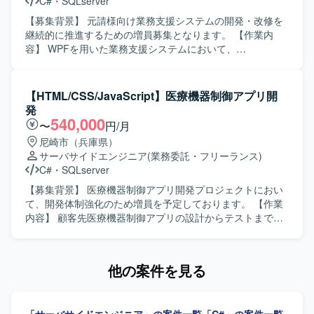
C#
・
SQLserver
しても折れずに改善に取り組めるメンタル面の強さをお持
ちの方です。若くて真面目なメンバーと協調しながら、自
【募集背景】 元請様向け業務支援システムの開発・改修を
律的に手を動かしていただける方を歓迎いたします。 【ポ
継続的に推進するための増員募集となります。 【作業内
ジションの魅力】 ReactとC#を用いたWebシステム開発に
容】 WPFを用いた業務支援システムにおいて、
おいて、フロントエンドとサーバーサイド双方の実装経験
MVVM(Model View ViewModel)パターンでの詳細設計を担
を積むことができます。技術水準の高いリーダーやフォロ
当していただきます。詳細設計に基づき、単体テスト仕様
ー担当エンジニアと共に開発を行うことで、コード品質や
書および結合テスト仕様書を作成していただきます。 【求
【HTML/CSS/JavaScript】医療機器制御アプリ開
設計力の向上が期待できます。 【開発環境】 フロントエン
める人物像】 WPFおよびMVVMパターンの特性を理解し、
発
ドにReact、サーバーサイドにC#、データベースにSQL
仕様を丁寧に読み解きながら設計書やテスト仕様書を着実
540,000
〜
円/月
Serverを利用したWebシステムとなります。
に作成できる方を求めています。チームメンバーとコミュ
尼崎市（兵庫県）
ニケーションを取りながら、主体的に課題整理や品質向上
サーバサイドエンジニア
(業務委託・フリーランス)
に取り組んでいただける方が望ましいです。 【ポジション
C#
・
SQLserver
の魅力】 WPFとMVVMパターンを前提とした開発プロジェ
クトに参画することで、デスクトップアプリケーション開
【募集背景】 医療機器制御アプリ開発プロジェクトにおい
発における設計スキルやテスト設計スキルを高めていただ
て、開発体制強化のため増員を予定しております。 【作業
けます。長期想定の案件のため、ドメイン知識や設計ノウ
内容】 顧客先医療機器制御アプリの設計からテストまで一
ハウを蓄積しながら安定的にご活躍いただけます。 【開発
連の開発工程をご担当いただきます。 【求める人物像】 1
環境】 開発言語はC#、フレームワークとしてWPFおよび
人称で主体的に作業を進められる方を求めております。
MVVMパターンを利用します。データベースにはSQL
【ポジションの魅力】 医療機器領域のアプリ開発に携わる
他の案件を見る
Server を使用し、開発ツールとしてVisualStudio2017およ
ことで、専門性の高い業務経験を積むことができます。
びSQL Server Management Studio(SSMS)を利用します。
【開発環境】 HTML、CSS、JavaScript、C#、SQL Server
を用いたアプリケーション開発環境となります。