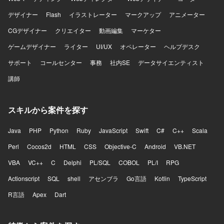
デザイナー
Flash
イラストレーター
マークアップ
アニメーター
CGデザイナー
クリエイター
動画編集
マーケター
ゲームデザイナー
ライター
UI/UX
オペレーター
ヘルプデスク
サポート
コールセンター
事務
社内SE
データサイエンティスト
講師
スキルから案件を探す
Java
PHP
Python
Ruby
JavaScript
Swift
C#
C++
Scala
Perl
Cocos2d
HTML
CSS
Objective-C
Android
VB.NET
VBA
VC++
C
Delphi
PL/SQL
COBOL
PL/I
RPG
Actionscript
SQL
shell
アセンブラ
Go言語
Kotlin
TypeScript
R言語
Apex
Dart