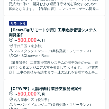
用いたアプリケーション開発環境となります。
要拡大に伴い、開発および運用保守体制を強化するための
募集となります。 【作業内容】 コンシューマゲーム開発環
境向けの各種ツールおよびスクリプトの開発・改善を行っ
ていただきます。C#やPython、cmd、powershellなどを用
いて、開発フローを支援するための機能追加や改善を実施
リモート可
いたします。また、コンシューマゲーム開発環境の運用保
【React/C#/リモート併用】工事進捗管理システム
守サポートとして、担当ツールやジョブの不具合調査や修
開発案件
正対応のサポートも行っていただきます。 【求める人物
500,000
〜
円/月
像】 ゲーム開発を支える開発環境やツール開発に意欲的に
千代田区（東京都）
取り組める方を求めております。開発フローの効率化や自
フルスタックエンジニア
(業務委託・フリーランス)
動化に関心を持ち、主体的に改善提案を行っていただける
C#
・
SQLserver
・
React
方ですと望ましいです。 【ポジションの魅力】 コンシュー
マゲーム開発を支える基盤となるツールやスクリプトの開
【募集背景】 工事進捗管理システムの開発強化のため、即
発に携わることができ、開発チーム全体の生産性向上に直
戦力となるエンジニアの方を募集しております。 【作業内
接貢献できるポジションです。ゲーム開発フローや各種開
容】 工事の見積から請求まで一連の流れを管理する工事進
発ツールに関する知見を広く深めることができます。 【開
捗管理システムにおいて、プログラミングおよび単体テス
発環境】 C#、Python、cmd、powershell、Gitなどを用いた
トを実施していただきます。画面側をReact、サーバー側を
コンシューマゲーム開発環境向けのツールおよびスクリプ
C#で実装されたWebシステムの機能追加や改修、品質確認
【C#/WPF】元請様向け業務支援開発案件
ト開発となります。
などを行っていただきます。 【求める人物像】 Reactの実
500,000
〜
円/月
装難易度が高い状況のため、Reactを中心としたフロントエ
名古屋市中区（愛知県）
ンド開発に強みをお持ちの方を求めております。技術に対
サーバサイドエンジニア
(業務委託・フリーランス)
して前向きにキャッチアップできる方、技術レビューに対