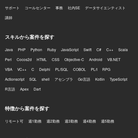
サポート
コールセンター
事務
社内SE
データサイエンティスト
講師
スキルから案件を探す
Java
PHP
Python
Ruby
JavaScript
Swift
C#
C++
Scala
Perl
Cocos2d
HTML
CSS
Objective-C
Android
VB.NET
VBA
VC++
C
Delphi
PL/SQL
COBOL
PL/I
RPG
Actionscript
SQL
shell
アセンブラ
Go言語
Kotlin
TypeScript
R言語
Apex
Dart
特徴から案件を探す
リモート可
週1勤務
週2勤務
週3勤務
週4勤務
週5勤務