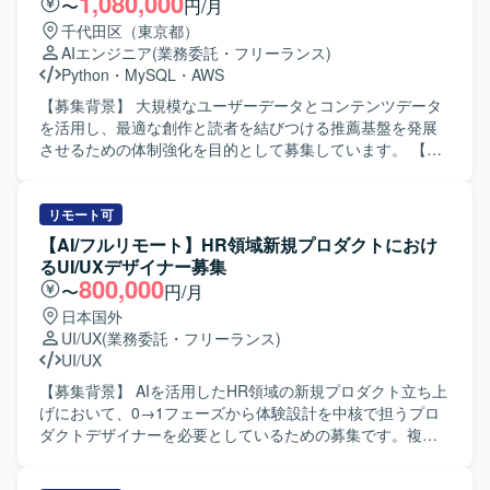
1,080,000
〜
円/月
ト価値向上に貢献したいという意欲をお持ちの方が望まし
管理、社内他部署や現地チームからのプロモーション要望
千代田区（東京都）
いです。 【ポジションの魅力】 大型タイトルを継続的に創
のヒアリングと要件整理を行っていただきます。 さらに、
AIエンジニア
(業務委託・フリーランス)
出する体制の中で、オリジナルIPと有力IPの両軸で多様なゲ
集客業務におけるナレッジ共有や、業務プロセスの仕組み
Python
・
MySQL
・
AWS
ームプロジェクトに関わることができます。企画初期から
化・業務効率化の推進も担っていただきます。 【求める人
運用、海外展開まで一気通貫で携わることができ、ヒット
物像】 データに基づいて論理的に施策を考えられる方を求
【募集背景】 大規模なユーザーデータとコンテンツデータ
させるために何が必要かをデータの観点から徹底的に追求
めております。 関係者とのコミュニケーションを通じて課
を活用し、最適な創作と読者を結びつける推薦基盤を発展
できます。約5,000名規模の開発体制と高度な運用ノウハウ
題を整理し、主体的にディレクションや改善提案を進めら
させるための体制強化を目的として募集しています。 【作
を活用しながら、長期的にヒットタイトルの創出に貢献で
れる方にマッチするポジションです。 【ポジションの魅
業内容】 おすすめ機能や検索機能の要件定義および目標指
きる環境です。チームの枠を越えて意見交換が活発で、大
力】 グローバルに展開する大規模な越境ECサイトにおい
標の設計、技術選定を行います。 ユーザーの行動ログやコ
きな裁量を持って挑戦できるカルチャーの中で、事業成長
て、集客からサイト改善まで一連のデジタルマーケティン
ンテンツの特徴量を抽出するデータ処理基盤を設計・運用
リモート可
と個人の成長の両方を実現していただけます。 【開発環
グ施策の企画とディレクションを担うことができます。 デ
します。 LLMや埋め込み技術を用いてコンテンツ理解およ
【AI/フルリモート】HR領域新規プロダクトにおけ
境】 ゲーム開発に必要な機材や技術投資が積極的に行われ
ータ分析に基づいた施策立案やパートナー企業との協業を
び検索の基盤を設計・運用します。 推論パイプラインや
るUI/UXデザイナー募集
ており、希望に応じて最適な開発環境が整備されます。社
通じて、グローバルマーケットでの成果創出に直接貢献で
LLM・機械学習モデルの開発および運用体制（LLMOps /
800,000
〜
円/月
員食堂やカフェ、リラクゼーションスペースなどを備えた
きる環境です。 【開発環境】 BIツールとしてTableauを中
MLOps）の仕組みを設計し、継続的に改善します。 ユーザ
日本国外
オフィスで、快適な業務環境が用意されています。また、
心に、GA4やSearch Consoleなどの各種分析ツールを組み
ー行動とコンテンツ情報に基づく推薦エンジンの開発・改
UI/UX
(業務委託・フリーランス)
プロジェクトのマイルストンに応じた有給奨励日や社員旅
合わせてデータ分析および施策検討を行っております。
善を行います。 コンテンツ分類の仕組みと記事評価機能の
UI/UX
行など、リフレッシュを兼ねた取り組みも実施されていま
開発・改善を行い、その運用をチームとして支援します。
す。
信頼性・安全性向上のため、悪意ある行動を検知しLLMで
【募集背景】 AIを活用したHR領域の新規プロダクト立ち上
判定するフィルタリング機能を開発します。 既存の機械学
げにおいて、0→1フェーズから体験設計を中核で担うプロ
習基盤を最新技術に更新し、性能およびコストの改善を図
ダクトデザイナーを必要としているための募集です。複数
ります。 新規事業における検索・おすすめ機能の企画・開
のWebサービス立ち上げやグロースの知見を活かしつつ、
発・改善に携わります。 【求める人物像】 ミッション・ビ
新しいユーザー体験を創出していきたいと考えておりま