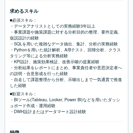
求めるスキル
■必須スキル：
・データアナリストとしての実務経験3年以上

・事業課題や施策課題に対する分析目的の整理、要件定義、
仮説設計の経験

・SQLを用いた複雑なデータ抽出、集計、分析の実務経験

・Pythonを用いた統計解析、A/Bテスト、回帰分析、クラス
タリング等による分析実務経験

・KPI設計、施策効果検証、改善示唆の提案経験

・分析結果をレポートにまとめ、事業責任者や意思決定者へ
の説明・合意形成を行った経験

・自走して課題整理から分析、示唆出しまで一気通貫で推進
した経験
■歓迎スキル：
・BIツール(Tableau, Looker, Power BI)などを用いたダッシ
ュボード作成・運用経験

・DWH設計またはデータマート設計経験
特徴