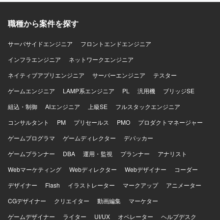
Notebook on Databricksを利用し、Pythonプロジェクトの
イティブに取り組める方を歓迎いたします。 ・広告とプロ
設計から実行・振り返りまでを推進し、販売実績やユーザ
パッケージングにはrye（uv backend）を利用します。 デ
ダクトなど領域を横断して価値発揮したい方を想定してお
ー行動、商品データをもとに次の販売企画やカテゴリ成
ータ処理基盤としてはSnowflakeおよびDatabricksのSpark
ります。 ・構造的に事象を捉え、ボトルネックを特定しな
長、商品露出改善につながるサイクルを自走していただき
職種から案件を探す
を使用し、大規模データの処理・学習・推論を行います。
がら改善に取り組める方を求めております。 ・限られた情
ます。 【求める人物像】 ミッションやバリューに共感し、
マネージドクラウドサービスとしてDatabricks on AWSおよ
報から仮説を立て、高速でPDCAを回せる方を歓迎いたしま
商品単体ではなく売上・粗利・在庫・供給・露出のつなが
サーバサイドエンジニア
フロントエンドエンジニア
びQdrantを利用します。
す。 ・自ら手を動かし、事業数字に責任を持って取り組め
りで考えられる方を求めています。分析で終わらず、営業
る方を想定しております。 【ポジションの魅力】 ・AIを活
インフラエンジニア
や販売が実際に動けるレベルまで落とし込める方や、属人
ネットワークエンジニア
用したHR領域の新規プロダクトにおいて、0→1フェーズか
的な成功パターンを再現可能な型と判断基準に変えること
ネイティブアプリエンジニア
サーバーエンジニア
テスター
ら体験設計をリードできる環境です。 ・事業責任者やプロ
にやりがいを感じる方にフィットするポジションです。
ダクトマネージャー、エンジニア、マーケティングメンバ
【ポジションの魅力】 自身が設計した販売企画やキャンペ
ゲームエンジニア
LAMP系エンジニア
PL
汎用機
ブリッジSE
ーと密に連携しながら、事業開発・プロダクト開発・マー
ーン、商品露出がGMVや粗利にダイレクトに反映されるた
組込・制御
AIエンジニア
上級SE
フルスタックエンジニア
ケティングを一体で推進する経験を積むことができます。
め、事業成長の中心に立って売上を作る手触り感がありま
・抽象度の高い事業仮説やユーザー課題から、「どのよう
す。発見型ソーシャルECとして、商品選定やカテゴリ設
コンサルタント
PM
プリセールス
PMO
プロダクトマネージャー
な体験にすべきか」を定義し、検証を重ねながらプロダク
計、キャンペーン、レコメンド、投稿、クエストなど複数
トの勝ち筋をつくっていく経験ができます。 ・Figmaや各
ゲームプログラマ
の要素を掛け合わせながら新しい購買体験を作ることがで
ゲームディレクター
デバッカー
種AIツールを活用しながら、デザインとプロトタイピング
きます。販売企画・キャンペーン運用・カテゴリ成長の仕
ゲームプランナー
DBA
運用・監視
プランナー
アナリスト
を高速に回す実践的なスキルを磨くことができます。 【開
組みづくりに裁量を持って関わることができ、マネージャ
発環境】 ・Figmaを中心としたUIデザインおよびプロトタ
ーや役員と近い距離で商品戦略・販売戦略・事業成長の意
Webマーケティング
Webディレクター
Webデザイナー
コーダー
イピング環境を想定しております。 ・v0、Lovable、
思決定に関わる経験を積むことができます。 【開発環境】
デザイナー
Flash
イラストレーター
マークアップ
アニメーター
Claude Code、Cursor等のAIツールを併用しながらプロト
Slack、Notion、BigQuery、Looker Studio、Figma、AIツー
タイプの作成と検証を行う環境です。
ルなどを活用して業務を進めていただきます。
CGデザイナー
クリエイター
動画編集
マーケター
ゲームデザイナー
ライター
UI/UX
オペレーター
ヘルプデスク