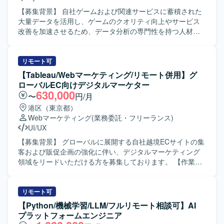
【募集背景】 自社ゲームおよび関連サービスに蓄積された
大量データを活用し、ゲームのクオリティ向上やサービス
改善を加速させるため、データ分析の専門性を持つ人材を
募集しております。 【作業内容】 自社ゲーム／サービスに
蓄積されたデータを基に、仮説構築から施策提案まで一貫
して担当していただきます。 ・SQLを用いたデータ集計お
リモート可
よびレポート作成を行います。 ・ソーシャルゲームに対す
【Tableau/Webマーケティング/リモート併用】グ
る課題発見や施策検証を実施し、離脱・課金要因分析、イ
ローバルEC向けデジタルマーケター
ベント分析、チャット分析（言語解析やChatGptなどによる
630,000
〜
円/月
要約）を行います。 ・Redashや一部Streamlitを用いたダッ
港区（東京都）
シュボード作成を行います。 ・バトルシミュレーターや成
Webマーケティング
(業務委託・フリーランス)
長シミュレーター、マッチングアルゴリズムなどのシミュ
UI/UX
レーション関連の分析を行います。 ・他社サービスのデー
タを用いた市場分析を行います。 ・社内の様々なスタッフ
【募集背景】 グローバルに展開する自社越境ECサイトの集
に対して、分析結果に基づく助言や提案を行います。 ・分
客および販促企画の強化に伴い、デジタルマーケティング
析ツールを用いたデータの可視化と運用を行います。 ・新
領域をリードいただける方を募集しております。 【作業内
しい数値指標の発見と提案を行います。 ・統計解析や機械
容】 自社ECサイト（自動車・パーツ関連）の集客およびサ
学習の専門知識を活かしたモデリングを行います。 【求め
イト改善に関するディレクションを行っていただきます。
る人物像】 ゲーム領域におけるデータ分析のプロフェッシ
具体的には、Tableauを用いた国別の訪問数、見積もり数、
リモート可
ョナルを目指したい方や、将来的にデータ分析に強みを持
CVR等のデータ分析に基づき、集客やサイト改善の施策を
【Python/機械学習/LLM/フルリモート相談可】AI
つゲームプロデューサーや事業責任者を目指したい方を求
立案・推進していただきます。 また、広告運用、SEO、
プラットフォームエンジニア
めております。ゲームが好きで、データを通じてプロダク
UI/UXデザイン等を担うパートナー企業への指示および進捗