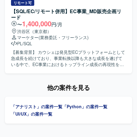
ジョン・バリューに共感し、その実現に主体的に取り組め
す。 【作業内容】 ・AIを活用したHR領域の新規プロダク
リモート可
る方を求めています。 新しい技術への感度が高く、プロダ
トにおけるUX設計、情報設計、UIデザインを行っていただ
【SQL/EC/リモート併用】EC事業_MD販売企画リ
クト品質向上にこだわりを持って取り組める方を歓迎しま
きます。 ・ユーザー課題、事業課題、マーケット仮説を踏
ード
す。 環境変化に柔軟に対応し、建設的な議論を推進できる
まえた体験設計をリードしていただきます。 ・Figmaを用
1,400,000
〜
円/月
方を求めています。 計測と実験を重視し、データドリブン
いたワイヤーフレーム作成、UIデザイン、プロトタイプ作
渋谷区（東京都）
に意思決定できる方に適したポジションです。 技術以外の
成を行っていただきます。 ・v0、Lovable、Claude Code、
マーケター
(業務委託・フリーランス)
要素も含む複雑なビジネス課題に対して前向きに取り組
Cursor等のAIツールを活用した動くプロトタイプの作成と
PL/SQL
み、解決を楽しめるマインドをお持ちの方を歓迎します。
検証を行っていただきます。 ・事業責任者、プロダクトマ
生成AIの最新技術を積極的に取り込み、基盤の継続的な改
ネージャー、エンジニア、マーケティングメンバーと連携
【募集背景】 カウシェは発見型ECプラットフォームとして
善に強い興味をお持ちの方を求めています。 【ポジション
しながらプロダクトの立ち上げと改善を推進していただき
急成長を続けており、事業転換以降も大きな成長を遂げて
の魅力】 多様なコンテンツとコミュニティから生まれるユ
ます。 ・ユーザーインタビューや定量データに基づく仮説
いる中で、EC事業におけるトップライン成長の再現性を高
ニークなデータを扱いながら開発に携わることができま
検証、リリース後の効果検証および改善施策の立案を行っ
めることを重要テーマとして取り組んでいます。 【作業内
す。 国内でも有数のデータ規模を持つコンテンツプラット
ていただきます。 ・グロースを見据えたLP、オンボーディ
容】 MD販売チームの一員として、ユーザーにどの商品をど
フォームで、推薦・検索基盤の運用経験を積むことができ
ング、初回体験、継続利用体験の改善に取り組んでいただ
の文脈でどのタイミングで届けるかを設計し、商品・売り
他の案件を見る
ます。 LLMを推薦に活用する実践的な知見を蓄積できる環
きます。 ・デザインシステムやコンポーネント設計の整備
場・販促・データをつなげてGMV成長をつくる役割を担っ
境です。 最新のAI技術を積極的に取り入れ、対外的な発信
および運用を行っていただきます。 ・エンジニアと協働
ていただきます。販売企画・キャンペーン設計・カテゴリ
も奨励される文化があります。 技術選定やロードマップ策
し、実装連携や仕様調整、UIの品質担保を行っていただき
成長・商品露出改善をプレイングリードとして推進し、関
定に大きな裁量を持ち、AI・機械学習基盤構築の中核とし
「アナリスト」の案件一覧
「Python」の案件一覧
ます。 【求める人物像】 ・チームでの成果創出を重視し、
係者を巻き込みながら実行計画に落とし込み、日々の数値
て活躍できるポジションです。 【開発環境】 機械学習シス
関係部署と連携しながら制作を進行できる方を想定してお
を見ながら改善し成果につなげていただきます。入社後
「UI/UX」の案件一覧
テムの開発には主にPythonを使用し、Databricks上で動作
ります。 ・作って終わりではなく、届けて・試して・改善
は、事業構造やユーザー特性、重点カテゴリ、主要KPI、既
することを前提にライブラリを選定します。 システム間通
するプロセスに喜びを感じられる方を求めております。 ・
存の販売企画・キャンペーン運用をキャッチアップした上
信にはProtocol Bufferを利用します。 開発にはJupyter
ユーザー視点に立ち、成果に対して責任感を持ってクリエ
で、重点カテゴリや主要キャンペーンの主担当として企画