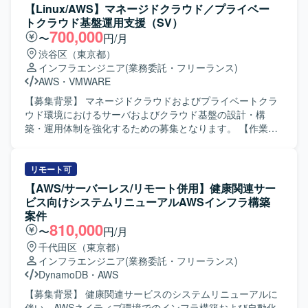
【Linux/AWS】マネージドクラウド／プライベー
トクラウド基盤運用支援（SV）
700,000
〜
円/月
渋谷区（東京都）
インフラエンジニア
(業務委託・フリーランス)
AWS
・
VMWARE
【募集背景】 マネージドクラウドおよびプライベートクラ
ウド環境におけるサーバおよびクラウド基盤の設計・構
築・運用体制を強化するための募集となります。 【作業内
容】 RHEL／Windows Server環境の設計・構築・運用をご
担当いただきます。 OSSミドルウェアの運用対応を行って
いただきます。 ロードバランサーやベアメタルサーバ、ス
リモート可
トレージの対応を行っていただきます。 プライベートクラ
【AWS/サーバーレス/リモート併用】健康関連サー
ウドおよびパブリッククラウド基盤の運用をご担当いただ
ビス向けシステムリニューアルAWSインフラ構築
きます。 AWS基盤の設計・構築・運用対応を行っていただ
案件
きます。 【求める人物像】 インフラ基盤を一人称で対応で
810,000
〜
円/月
きるサーバエンジニアとして主体的に業務を遂行できる方
千代田区（東京都）
を求めております。 チームメンバーと連携しながら安定し
インフラエンジニア
(業務委託・フリーランス)
た基盤運用に取り組める方を求めております。 【ポジショ
DynamoDB
・
AWS
ンの魅力】 マネージドクラウドおよびプライベートクラウ
ドなど、多様なインフラ基盤の設計・構築・運用に関わる
【募集背景】 健康関連サービスのシステムリニューアルに
ことができる環境です。 AWSをはじめとしたクラウド基盤
伴い、AWSネイティブ環境でのインフラ構築および自動化