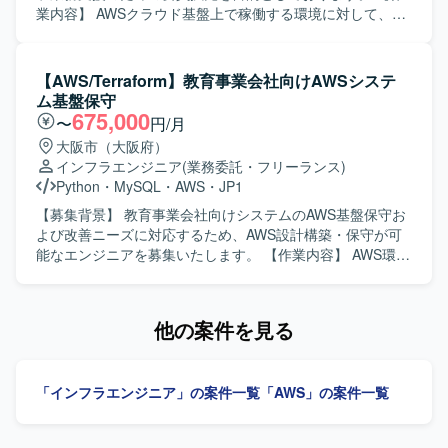
します。また、メンバの育成やフォローに前向きに取り組
業内容】 AWSクラウド基盤上で稼働する環境に対して、イ
んでいただける方を想定しております。 【ポジションの魅
ンフラ要件整理や全体構成、セキュリティ、非機能要件の
力】 AWS環境でのインフラ運用から構築まで一貫して関わ
技術評価を行っていただきます。外部システムやグループ
ることができ、クラウドインフラのスキルを幅広く磨いて
会社システムとの接続妥当性確認、ネットワークや認証、
【AWS/Terraform】教育事業会社向けAWSシステ
いただけます。少人数チームのリーダーポジションとして
鍵管理等の基盤観点での確認、リスクや懸念点、推奨事項
ム基盤保守
タスク管理やメンバマネジメントも経験できるため、技術
の整理を実施していただきます。また、レビュー資料や説
675,000
〜
円/月
とマネジメントの両面で成長できる環境です。 【開発環
明資料などのドキュメント作成、および顧客や関係部門と
大阪市（大阪府）
境】 AWS上のインフラ環境をベースに、Windowsおよび
の調整・説明対応もご担当いただきます。 【求める人物
インフラエンジニア
(業務委託・フリーランス)
Linuxサーバで構成された社内システムの運用・維持保守を
像】 インフラ基盤全体を理解し、技術的な観点からリスク
Python
・
MySQL
・
AWS
・
JP1
行っております。
や懸念点を整理できる方を求めております。関係者と調整
しながら、一人称で資料作成や説明対応ができ、ITに詳し
【募集背景】 教育事業会社向けシステムのAWS基盤保守お
くない関係者に対してもリスクや推奨事項を分かりやすく
よび改善ニーズに対応するため、AWS設計構築・保守が可
説明できる方を想定しております。AWS経験が浅い場合で
能なエンジニアを募集いたします。 【作業内容】 AWS環境
も、既存のインフラ経験を活かしてキャッチアップできる
の保守業務として、各種リソース状況の確認やWindows
方を歓迎いたします。 【ポジションの魅力】 DX基盤におけ
UpdateなどのOS管理を行っていただきます。 ユーザーや
るインフラ上流工程に深く関わることができ、クラウド基
アプリチームからの依頼に基づき、AWSリソースの追加・
他の案件を見る
盤SEや技術調整SEとしての経験を積むことができます。構
修正やOS・ミドルウェアの修正を実施していただきます。
築作業だけでなく、要件定義や技術評価、関係者調整など
調査により判明したシステム課題に対し、AWSリソースの
上流寄りの業務を通じて、インフラアーキテクチャやセキ
追加・修正やOS・ミドルウェアの修正、Windows Server上
「インフラエンジニア」の案件一覧
「AWS」の案件一覧
ュリティ、非機能要件に関する知見を広く深く身につけて
で動作するスクリプトの修正など改善対応を行っていただ
いただけます。 【開発環境】 AWSクラウド基盤を中心とし
きます。 AWS環境の構築や設定変更はIaC（Infrastructure
たインフラ環境となります。ネットワーク、認証、鍵管理
as Code）で実施しており、Terraformを用いた構築・変更