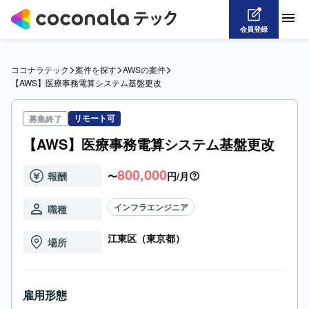
会員登録
>
>
>
ココナラテック
案件を探す
AWSの案件
【AWS】医療事務電算システム基盤更改
リモート可
募集終了
【AWS】医療事務電算システム基盤更改
800,000
報酬
〜
円/月
インフラエンジニア
職種
江東区（東京都）
場所
雇用形態