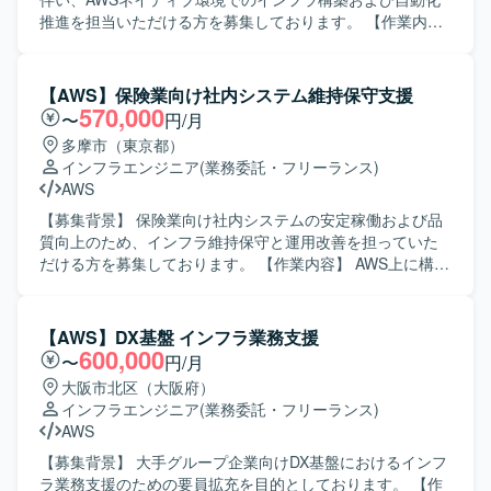
やロードバランサー、ストレージなど幅広い技術領域で経
推進を担当いただける方を募集しております。 【作業内
験を積むことができます。 【開発環境】 RHEL／Windows
容】 POC推進をご担当いただきます。 開発環境およびITa
Serverを中心としたサーバ環境での設計・構築・運用を行
／ITb／ST環境の構築を行っていただきます。 Github
います。 AWSを活用したクラウド基盤およびプライベート
Actionsを用いた自動ビルド／デプロイ／テスト設定（ECR
【AWS】保険業向け社内システム維持保守支援
クラウド基盤上でのサーバ運用を行います。
連携）を実施していただきます。 Lambdaを用いた大量受
570,000
〜
円/月
検の自動テスト推進を行っていただきます。 その他、メン
多摩市（東京都）
バー向けの展開資料作成を行っていただきます。 【求める
インフラエンジニア
(業務委託・フリーランス)
人物像】 チーム内外と円滑にコミュニケーションを取りな
AWS
がら、主体的に業務を推進いただける方を求めておりま
す。 【ポジションの魅力】 AWSネイティブなサーバーレス
【募集背景】 保険業向け社内システムの安定稼働および品
アーキテクチャにおけるインフラ構築や自動化の知見を深
質向上のため、インフラ維持保守と運用改善を担っていた
めることができます。 要件定義から運用保守まで一連の工
だける方を募集しております。 【作業内容】 AWS上に構築
程に関わることで、上流から下流まで幅広い経験を積むこ
されている社内システムの維持保守をご担当いただきま
とができます。 【開発環境】 サーバーレス（AWSネイティ
す。主に障害発生時の調査および対応、原因分析、再発防
ブ）環境上で、Github Actionsなどを用いた自動化を行って
止策の検討・実施を行っていただきます。また、必要に応
【AWS】DX基盤 インフラ業務支援
いただきます。
じてシステムの構築や設定変更などの作業もご担当いただ
600,000
〜
円/月
きます。加えて、既存の若手メンバのタスクおよび進捗管
大阪市北区（大阪府）
理を行い、業務推進と品質担保をリードしていただきま
インフラエンジニア
(業務委託・フリーランス)
す。 【求める人物像】 主体的に課題を抽出し、周囲とコミ
AWS
ュニケーションを取りながら改善提案と推進ができる方を
求めております。インフラ運用において責任感を持ち、障
【募集背景】 大手グループ企業向けDX基盤におけるインフ
害対応時にも冷静に状況整理と判断ができる方を歓迎いた
ラ業務支援のための要員拡充を目的としております。 【作