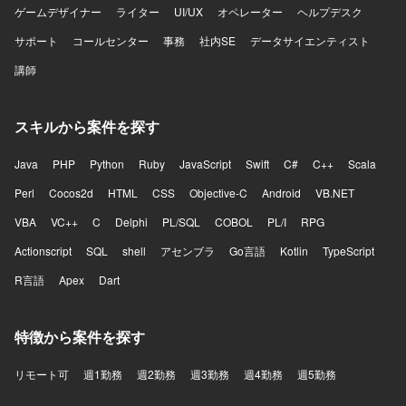
ゲームデザイナー
ライター
UI/UX
オペレーター
ヘルプデスク
サポート
コールセンター
事務
社内SE
データサイエンティスト
講師
スキルから案件を探す
Java
PHP
Python
Ruby
JavaScript
Swift
C#
C++
Scala
Perl
Cocos2d
HTML
CSS
Objective-C
Android
VB.NET
VBA
VC++
C
Delphi
PL/SQL
COBOL
PL/I
RPG
Actionscript
SQL
shell
アセンブラ
Go言語
Kotlin
TypeScript
R言語
Apex
Dart
特徴から案件を探す
リモート可
週1勤務
週2勤務
週3勤務
週4勤務
週5勤務