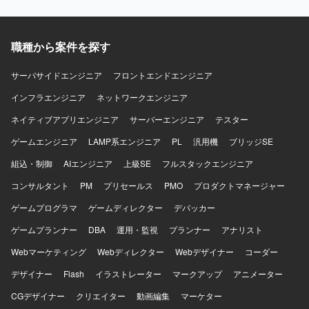
などの基盤セキュリティや、外部システムとの接続を含む
作業に携わっていただきます。 プロジェクト全体の状況に
構成評価に携わっていただきます。
応じて、他チームが担当するタスクのヘルプに入っていた
だく場合があります。 【求める人物像】 顧客担当者や他ベ
職種から案件を探す
ンダーと積極的にコミュニケーションを取りながら、自立
してタスクを進めていただける方を求めています。 チーム
メンバーと情報共有を行いながら、改善提案や課題解決に
サーバサイドエンジニア
フロントエンドエンジニア
前向きに取り組んでいただける方を歓迎いたします。 【ポ
インフラエンジニア
ネットワークエンジニア
ジションの魅力】 教育事業向けシステムのAWS基盤保守・
改善を通じて、多数のAWSサービスを組み合わせたシステ
ネイティブアプリエンジニア
サーバーエンジニア
テスター
ム運用・設計スキルを高めていただけます。 IaCによる構
ゲームエンジニア
築・変更運用に携わることで、Terraformを活用したモダン
LAMP系エンジニア
PL
汎用機
ブリッジSE
なインフラ運用の経験を積むことができます。 既存メンバ
組込・制御
AIエンジニア
上級SE
フルスタックエンジニア
ーと協働しながら、他チームタスクのヘルプにも関わるこ
とで、幅広い領域の知見を得られる環境です。 【開発環
コンサルタント
PM
プリセールス
PMO
プロダクトマネージャー
境】 AWS環境をメインとしたシステム基盤上で、
ゲームプログラマ
ゲームディレクター
デバッカー
TerraformによるIaC運用を行っています。 OSとして
Windows Serverを利用し、PowerShellスクリプトや各種ミ
ゲームプランナー
DBA
運用・監視
プランナー
アナリスト
ドルウェア、運用管理ツールを組み合わせた構成となって
Webマーケティング
います。
Webディレクター
Webデザイナー
コーダー
デザイナー
Flash
イラストレーター
マークアップ
アニメーター
CGデザイナー
クリエイター
動画編集
マーケター