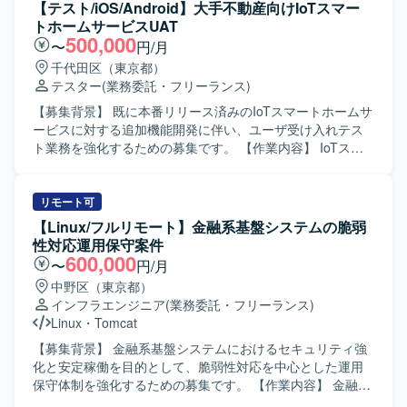
【テスト/iOS/Android】大手不動産向けIoTスマー
トホームサービスUAT
500,000
〜
円/月
千代田区（東京都）
テスター
(業務委託・フリーランス)
【募集背景】 既に本番リリース済みのIoTスマートホームサ
ービスに対する追加機能開発に伴い、ユーザ受け入れテス
ト業務を強化するための募集です。 【作業内容】 IoTスマ
ートホームサービス（iOS/Android/Web）に対するユーザ受
け入れテストを実施していただきます。具体的には、追加
機能に対するテスト設計、テスト実施、不具合検証および
リモート可
不具合報告を行います。メンバや顧客、開発会社と日本語
【Linux/フルリモート】金融系基盤システムの脆弱
でコミュニケーションを取りながら、成果物や日々の進
性対応運用保守案件
捗、稼働状況を報告しつつ業務を遂行していただきます。
600,000
〜
円/月
【求める人物像】 成果物や進捗に対して最後まで責任感を
中野区（東京都）
持ち、主体的に業務を進められる方を求めています。関係
インフラエンジニア
(業務委託・フリーランス)
者との円滑なコミュニケーションを通じて、品質向上に貢
Linux
・
Tomcat
献していただける方が望ましいです。 【ポジションの魅
力】 本番リリース済みのIoTスマートホームサービスに対す
【募集背景】 金融系基盤システムにおけるセキュリティ強
る追加機能のUATに関わることで、実ユーザに近い視点で
化と安定稼働を目的として、脆弱性対応を中心とした運用
サービス品質向上に貢献することができます。
保守体制を強化するための募集です。 【作業内容】 金融系
iOS/Android/Webと複数プラットフォームにまたがるテスト
基盤システムに対する脆弱性情報の収集および影響調査を