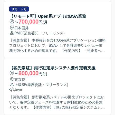
経験を積むことができ、IoT領域の知見拡大にもつながりま
行っていただきます。 パッチ適用計画の立案および適用作
す。 【開発環境】 iOS/Android/Webを対象としたIoTスマー
業、適用後の動作確認を実施していただきます。 Linuxサー
リモート可
トホームサービスの環境において、追加開発分のUATテス
バを中心とした基盤運用保守業務全般（定常オペレーショ
【リモート可】Open系アプリのBSA業務
ト設計および実施を行います。
ン、障害一次対応、ログ確認など）を担当していただきま
700,000
〜
円/月
す。 関係部署と連携し、脆弱性対応に関する調整や報告資
日本国外
料の作成を行っていただきます。 【求める人物像】 セキュ
PMO
(業務委託・フリーランス)
リティやインフラ領域への関心が高く、自ら情報収集しな
がら主体的に行動できる方を求めています。 チームメンバ
【募集背景】 本番移行を含むOpen系アプリケーション開発
ーや関係者と協調し、報連相を意識してコミュニケーショ
プロジェクトにおいて、BSAとして各種調整やレビュー業
ンを取れる方を歓迎いたします。 ドキュメントを整理しな
務を強化するための募集です。 【作業内容】 ・開発者への
がら、着実に業務を進めていける方にマッチする環境で
業務要件の説明を行います。 ・システム基本設計書、テス
す。 【ポジションの魅力】 金融系の大規模基盤に携わるこ
トケース、検証結果など、開発に伴う各種成果物レビュー
とで、セキュリティ対応や運用設計の実務経験を幅広く積
を実施します。 ・担当お客様への作業状況報告および進捗
【客先常駐】銀行勘定系システム要件定義支援
むことができます。 脆弱性対応を通じて最新のセキュリテ
報告を行います。 ・本番移行承認取得や本番移行申請な
800,000
〜
円/月
ィ動向に触れながら、インフラエンジニアとしての専門性
ど、本番移行関連作業を担当します。 ・その他、各種調整
東京都
を高めていただけます。 運用保守だけでなく、改善提案や
や問い合わせ対応などを行います。 【求める人物像】 ・多
上級SE
(業務委託・フリーランス)
運用標準化にも関わることで、キャリアの幅を広げること
様なステークホルダーと円滑にコミュニケーションを取り
Java
ができます。 【開発環境】 Linuxを中心とした金融系基盤
ながら業務を推進できる方を求めています。 ・日本語およ
環境上での運用保守および脆弱性対応を行っていただきま
び英語でのコミュニケーションに抵抗がなく、主体的に情
【募集背景】 銀行勘定系システムの更改プロジェクトにお
す。
報連携や調整ができる方が望ましいです。 【ポジションの
いて、要件定義フェーズを推進する体制強化のための募集
魅力】 ・業務要件整理から本番移行まで一連の工程に携わ
となります。 【作業内容】 現行の銀行勘定系システムと次
ることで、上流工程からリリースまでの幅広い経験を積む
期システムで導入予定のパッケージとの差異を検証し、次