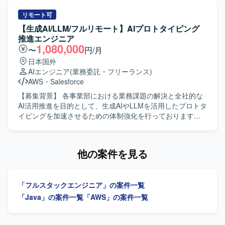
ことができます。 ・海外チームとの連携を通じて、グロー
期システムにおける業務運用の検討を行っていただきま
バルな環境でのコミュニケーション経験を高めることがで
す。あわせて、システムとして必要となる開発領域の洗い
リモート可
きます。 【開発環境】 Open系アプリケーションを対象と
出しを行い、要件定義書への落とし込みまでを対応してい
【生成AI/LLM/フルリモート】AIプロトタイピング
した開発プロジェクトとなります。
ただきます。 【求める人物像】 金融（銀行）業務に対する
推進エンジニア
理解を持ち、関係者と円滑にコミュニケーションを取りな
1,080,000
〜
円/月
がら要件を整理できる方を求めております。抽象的な課題
日本国外
から論点を整理し、ドキュメントとしてわかりやすくまと
AIエンジニア
(業務委託・フリーランス)
めることができる方です。 【ポジションの魅力】 銀行勘定
AWS
・
Salesforce
系という大規模かつ重要性の高いシステムの更改プロジェ
クトに上流工程から参画でき、業務知識とシステム要件定
【募集背景】 各事業部における業務課題の解決と全社的な
義のスキルを高いレベルで習得・強化していただけます。
AI活用推進を目的として、生成AIやLLMを活用したプロトタ
パッケージ導入を前提としたFit＆Gap検討など、今後の金
イピングを加速させるための体制強化を行っております。
融系案件でも応用可能な経験を積むことができます。 【開
【作業内容】 事業部へのヒアリングを通じて業務課題を構
発環境】 銀行勘定系システム更改プロジェクトにおいて、
造化し、要件定義まで一気通貫で推進していただきます。
Javaを用いたシステムを前提とした要件定義フェーズに参
生成AIやLLMを活用したPoCの設計や、RAGやAIエージェ
他の案件を見る
画していただきます。
ントを用いたプロトタイプ開発を担当していただきます。
あわせて、技術選定や検証設計、評価指標の設定およびレ
ポーティングも行っていただきます。 【求める人物像】 事
「フルスタックエンジニア」の案件一覧
業部門と協働しながら課題の本質を見極め、自ら主体的に
要件定義からプロトタイピングまで推進できる方を求めて
「Java」の案件一覧
「AWS」の案件一覧
おります。新しい技術やツールへのキャッチアップが速
く、仮説検証を高速に回しながら価値提供につなげられる