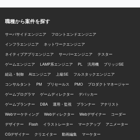
方が望ましいです。 【ポジションの魅力】 全社横断で複数
の事業部と関わりながら、0→1フェーズのAIプロダクト創
出に深く関与していただけます。生成AIやLLM、RAG、AI
エージェントといった最先端技術を用いたプロトタイピン
職種から案件を探す
グに専念できる環境で、PoCを通じてインパクトの大きい
業務改善や新しいビジネス価値の創出に貢献していただけ
サーバサイドエンジニア
フロントエンドエンジニア
ます。 【開発環境】 生成AI／LLM、RAG、AIエージェン
インフラエンジニア
ト、AWS／GCP／Azureなどのクラウドサービスを活用し
ネットワークエンジニア
たプロトタイピング環境を想定しております。
ネイティブアプリエンジニア
サーバーエンジニア
テスター
ゲームエンジニア
LAMP系エンジニア
PL
汎用機
ブリッジSE
組込・制御
AIエンジニア
上級SE
フルスタックエンジニア
コンサルタント
PM
プリセールス
PMO
プロダクトマネージャー
ゲームプログラマ
ゲームディレクター
デバッカー
ゲームプランナー
DBA
運用・監視
プランナー
アナリスト
Webマーケティング
Webディレクター
Webデザイナー
コーダー
デザイナー
Flash
イラストレーター
マークアップ
アニメーター
CGデザイナー
クリエイター
動画編集
マーケター