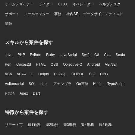
ゲームデザイナー
ライター
UI/UX
オペレーター
ヘルプデスク
サポート
コールセンター
事務
社内SE
データサイエンティスト
講師
スキルから案件を探す
Java
PHP
Python
Ruby
JavaScript
Swift
C#
C++
Scala
Perl
Cocos2d
HTML
CSS
Objective-C
Android
VB.NET
VBA
VC++
C
Delphi
PL/SQL
COBOL
PL/I
RPG
Actionscript
SQL
shell
アセンブラ
Go言語
Kotlin
TypeScript
R言語
Apex
Dart
特徴から案件を探す
リモート可
週1勤務
週2勤務
週3勤務
週4勤務
週5勤務