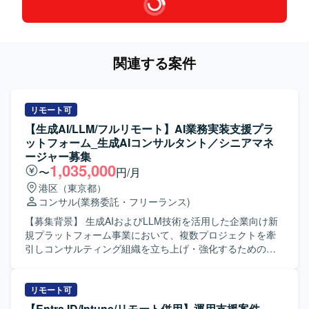
関連する案件
リモート可
【生成AI/LLM/フルリモート】AI業務実装支援プラ
ットフォーム_生成AIコンサルタント／シニアマネ
ージャー募集
1,035,000
〜
円/月
港区（東京都）
コンサル
(業務委託・フリーランス)
【募集背景】 生成AIおよびLLM技術を活用した企業向け新
規プラットフォーム事業において、複数プロジェクトを牽
引しコンサルティング組織を立ち上げ・強化するための募
集となります。 【作業内容】 企業の生成AI活用に関するシ
ステム構想策定から導入までのコンサルティングを担当
し、要件定義、設計、開発、テスト、導入、定着化まで一
リモート可
連の工程をリードしていただきます。 複数プロジェクトを
【Entra ID/Intune/リモート併用】運用支援案件