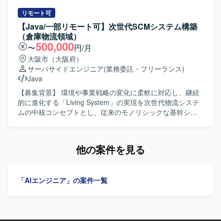
人物像】 課題の背景や要件を正しく理解し、主体的に解決
づき、AIを組み込んだ各種機能開発を行っていただきま
策を検討し提案から実施まで推進できる方を求めておりま
す。 基本設計・詳細設計、設計レビューを実施し、品質を
リモート可
す。新しい技術を積極的に学び、自らの知識として吸収で
担保しながら開発を進めていただきます。 開発メンバーへ
【Java/一部リモート可】次世代SCMシステム構築
きる方、指示待ちにならず自律的に作業を見つけてプロジ
のタスク割り振りや進行管理など、プロジェクトリーダー
（倉庫物流領域）
ェクトの進捗に貢献できる方を歓迎いたします。また、不
としてのマネジメントも行っていただきます。 【求める人
500,000
〜
円/月
明点を放置せず、自ら調査したうえでメンバーに相談する
物像】 プロジェクトの目的達成に向けて主体的に動き、自
大阪市（大阪府）
など、コミュニケーションを取りながら業務を進められる
ら課題を見つけて解決へ導ける方を求めております。 AI技
サーバサイドエンジニア
(業務委託・フリーランス)
方を求めております。 【ポジションの魅力】 Entra IDおよ
術や新しい開発手法に対して前向きにキャッチアップし、
Java
びIntuneを中心とした最新のID管理およびデバイス管理基盤
チームへ知見を共有していただける方を歓迎いたします。
の運用に携わることで、セキュリティやガバナンス強化に
【ポジションの魅力】 AIチームの一員として、AIを活用し
【募集背景】 環境や事業戦略の変化に柔軟に対応し、継続
直結する実務経験を積むことができます。ID管理やアクセ
たWeb系業務システム開発に上流工程から関わることがで
的に進化する「Living System」の実現を次世代物流システ
ス管理、デバイス管理、アプリ管理など幅広い領域に関与
きます。 Next.jsやLaravelを用いたモダンな技術スタックで
ムの中核コンセプトとし、従来のモノリシックな基幹シス
するため、クラウドベースのエンドポイント管理やID管理
の開発に携わりながら、プロジェクトリーダーとしての経
テムからシンプルで柔軟性の高いシステムへ刷新するため
に関する知識とスキルを総合的に高めることができるポジ
験を積むことができます。 AI関連技術やクラウド技術の知
のプロジェクトです。 【作業内容】 現行の物流システムを
ションです。 【開発環境】 Entra ID、Intune、AVDなどの
見を深めつつ、企画・設計から開発まで幅広い工程に関与
上位システムから分離し、独立したサービスとして稼働さ
他の案件を見る
クラウドベースのID管理およびデバイス管理環境を利用い
できるポジションです。 【開発環境】 Next.jsやLaravelを
せるためのシステム設計・開発・テストを行っていただき
たします。
中心としたWebアプリケーション開発環境で、AWS上の各
ます。また、物流システム刷新に向けた要件定義・設計・
種サービスを活用したシステム構成となります。 コンテナ
開発・テストを一貫して対応していただきます。 【求める
「AIエンジニア」の案件一覧
技術なども用いながら、AI関連のAPIやサービスと連携した
人物像】 チームとのコミュニケーションを大切にできる方
機能開発を行っております。
を求めています。長期間参画いただける方、多種多様な課
題に対して主体的に取り組める方、新しい技術への学習意
欲が高い方、周りを巻き込み積極的に意見を提示いただけ
る方を歓迎します。 【ポジションの魅力】 次世代物流シス