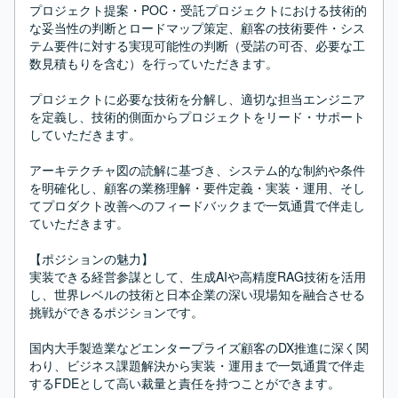
プロジェクト提案・POC・受託プロジェクトにおける技術的
な妥当性の判断とロードマップ策定、顧客の技術要件・シス
テム要件に対する実現可能性の判断（受諾の可否、必要な工
数見積もりを含む）を行っていただきます。

プロジェクトに必要な技術を分解し、適切な担当エンジニア
を定義し、技術的側面からプロジェクトをリード・サポート
していただきます。

アーキテクチャ図の読解に基づき、システム的な制約や条件
を明確化し、顧客の業務理解・要件定義・実装・運用、そし
てプロダクト改善へのフィードバックまで一気通貫で伴走し
ていただきます。

【ポジションの魅力】

実装できる経営参謀として、生成AIや高精度RAG技術を活用
し、世界レベルの技術と日本企業の深い現場知を融合させる
挑戦ができるポジションです。

国内大手製造業などエンタープライズ顧客のDX推進に深く関
わり、ビジネス課題解決から実装・運用まで一気通貫で伴走
するFDEとして高い裁量と責任を持つことができます。
