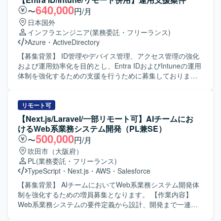
横断的にマネジメントし、ITソリューションの企画やグラ
640,000
〜
円/月
ンドデザインを策定いただきます。 コンサルタントメンバ
日本国外
ーの採用・育成を行い、チームビルディングやナレッジマ
インフラエンジニア
(業務委託・フリーランス)
ネジメントを推進していただきます。 【求める人物像】 生
Azure
・
ActiveDirectory
成AIやLLMなどの最先端技術に強い興味・関心を持ち、自
社プロダクトとコンサルティングの両面から新たなキャリ
【募集背景】 ID管理やデバイス管理、アクセス管理の強化
アを築きたいとお考えの方を求めております。 お客様の課
および運用効率化を目的とし、Entra IDおよびIntuneの運用
題を主体的に設定し、解決まで伴走しながら価値提供でき
体制を強化するための支援を行うために募集しておりま
る方を歓迎いたします。 【ポジションの魅力】 国内最大級
す。 【作業内容】 Entra IDおよびIntuneを用いた定常運用
クラスの日本語特化LLMを自社開発できる技術基盤を活用
業務、問い合わせ対応、課題対応を実施していただきま
しながら、生成AI活用の新規プラットフォーム事業の立ち
す。Entra Join化に伴い、Entra IDおよびIntuneの観点で技
リモート可
上げにコアメンバーとして参画いただけます。 複数プロジ
術サポートを行っていただきます。ID管理においては、コ
【Next.js/Laravel/一部リモート可】AIチームにお
ェクトのリードとコンサルティング組織づくりを通じて、
スト削減や運用効率化、セキュリティ向上、ガバナンス強
けるWeb系業務システム開発（PL兼SE）
戦略策定から実行まで一気通貫で携わることができます。
化を目的とした運用支援を行っていただきます。アクセス
500,000
〜
円/月
【開発環境】 生成AIおよび日本語特化LLMを中心としたAI
管理では、セキュリティ向上を目的とした各種ポリシー運
吹田市（大阪府）
プラットフォーム環境を活用したプロジェクトとなりま
用や改善を担当していただきます。デバイス管理では、セ
PL
(業務委託・フリーランス)
す。
キュリティ向上および運用効率化を目的としたポリシー設
TypeScript
・
Next.js
・
AWS
・
Salesforce
計や運用支援を行っていただきます。アプリ管理において
は、セキュリティ向上を目的としたアプリ配布やアプリ保
【募集背景】 AIチームにおいてWeb系業務システム開発体
護ポリシーの運用支援を行っていただきます。AVD実装に
制を強化するための増員募集となります。 【作業内容】
おいては、ID統合管理技術の観点からEntra IDおよびIntune
Web系業務システムの要件定義から設計、開発まで一連の
に関する技術サポートを実施していただきます。 【求める
工程をご担当いただきます。 AI駆動開発のコンセプトに基