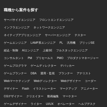
テムの中核となる領域に上流工程から携わることができ、
職種から案件を探す
モノリシックな基幹システムからの脱却や生成AIの活用な
ど、新しい技術やアーキテクチャに取り組む機会があるプ
ロジェクトです。 【開発環境】 Javaを用いたWebアプリケ
サーバサイドエンジニア
フロントエンドエンジニア
ーション開発環境で、物流システム領域の業務システム開
インフラエンジニア
ネットワークエンジニア
発に携わっていただきます。
ネイティブアプリエンジニア
サーバーエンジニア
テスター
ゲームエンジニア
LAMP系エンジニア
PL
汎用機
ブリッジSE
組込・制御
AIエンジニア
上級SE
フルスタックエンジニア
コンサルタント
PM
プリセールス
PMO
プロダクトマネージャー
ゲームプログラマ
ゲームディレクター
デバッカー
ゲームプランナー
DBA
運用・監視
プランナー
アナリスト
Webマーケティング
Webディレクター
Webデザイナー
コーダー
デザイナー
Flash
イラストレーター
マークアップ
アニメーター
CGデザイナー
クリエイター
動画編集
マーケター
ゲームデザイナー
ライター
UI/UX
オペレーター
ヘルプデスク