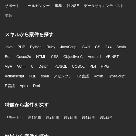
サポート
コールセンター
事務
社内SE
データサイエンティスト
講師
スキルから案件を探す
Java
PHP
Python
Ruby
JavaScript
Swift
C#
C++
Scala
Perl
Cocos2d
HTML
CSS
Objective-C
Android
VB.NET
VBA
VC++
C
Delphi
PL/SQL
COBOL
PL/I
RPG
Actionscript
SQL
shell
アセンブラ
Go言語
Kotlin
TypeScript
R言語
Apex
Dart
特徴から案件を探す
リモート可
週1勤務
週2勤務
週3勤務
週4勤務
週5勤務