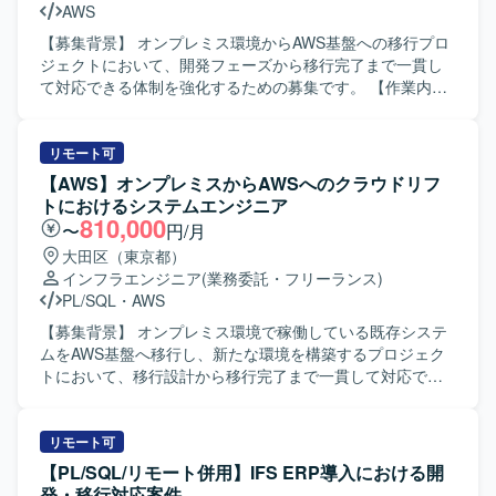
AWS
【募集背景】 オンプレミス環境からAWS基盤への移行プロ
ジェクトにおいて、開発フェーズから移行完了まで一貫し
て対応できる体制を強化するための募集です。 【作業内
容】 オンプレミス環境の既存サーバー群をAWS基盤へ移行
するにあたり、設計の修正および移行対応を行っていただ
きます。具体的には、移行に伴うプログラムの改修、テス
リモート可
ト、実装、設計修正などの対応や、AWS環境の構築、各種
【AWS】オンプレミスからAWSへのクラウドリフ
ドキュメントの作成を担当していただきます。既存プログ
トにおけるシステムエンジニア
ラムの改修から新環境構築、移行完了までの一連のフェー
810,000
〜
円/月
ズに参画していただきます。 【求める人物像】 プロジェク
大田区（東京都）
ト全体を自分の担当範囲として捉え、主体的に課題を発見
インフラエンジニア
(業務委託・フリーランス)
しながら業務を遂行できる方を求めています。チームメン
PL/SQL
・
AWS
バーと協力しながら責任感を持ってタスクを完遂できる
方、初級者にもわかりやすいドキュメントを作成し、情報
【募集背景】 オンプレミス環境で稼働している既存システ
共有やナレッジ蓄積に貢献していただける方が望ましいで
ムをAWS基盤へ移行し、新たな環境を構築するプロジェク
す。また、既存システム情報を整理・分析し、抜け漏れの
トにおいて、移行設計から移行完了まで一貫して対応でき
ない検討ができる方を歓迎いたします。 【ポジションの魅
るシステムエンジニアを募集しております。 【作業内容】
力】 オンプレミスからクラウドへの大規模な移行プロジェ
オンプレミスからAWS基盤への移行に伴う移行計画の策
クトに参画することで、AWS基盤構築やシステム移行に関
定、移行設計、移行実行を行っていただきます。既存オン
リモート可
する実践的な知見を幅広く獲得していただけます。設計修
プレミス環境のサーバー群の情報を収集・分析し、新環境
【PL/SQL/リモート併用】IFS ERP導入における開
正からプログラム改修、テスト、移行対応まで一連の工程
の構成を検討したうえで、移行に伴うプログラム改修、テ
発・移行対応案件