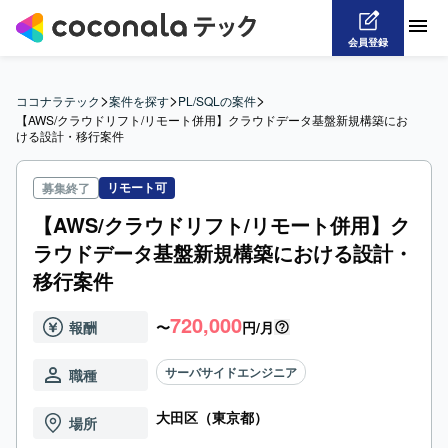
会員登録
>
>
>
ココナラテック
案件を探す
PL/SQLの案件
【AWS/クラウドリフト/リモート併用】クラウドデータ基盤新規構築にお
ける設計・移行案件
リモート可
募集終了
【AWS/クラウドリフト/リモート併用】ク
ラウドデータ基盤新規構築における設計・
移行案件
720,000
報酬
〜
円/月
サーバサイドエンジニア
職種
大田区（東京都）
場所