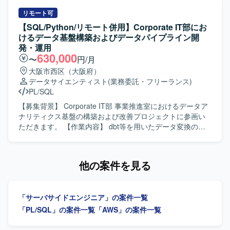
す。開発から移行まで一連の工程に携わることで、上流か
PGポジションでは、要件に基づいた詳細設計から製造、単
ら下流までの経験を積み、今後のキャリア形成に活かして
体・結合テストまでをご担当いただきます。 移行PGポジシ
リモート可
いただける環境です。 【開発環境】 ERPパッケージとして
ョンでは、既存システムからIFS ERPへのデータ移行ロジッ
【SQL/Python/リモート併用】Corporate IT部にお
IFS ERPを利用し、PL/SQLを用いた開発およびデータ移行
クの設計および実装を行っていただきます。 移行SEポジシ
けるデータ基盤構築およびデータパイプライン開
実装を行う環境となります。
ョンでは、データ移行方針の整理、移行設計、全体移行計
発・運用
画の策定や関係者との調整など、移行領域の統括をご担当
630,000
〜
円/月
いただきます。 【求める人物像】 関係者と連携しながら主
大阪市西区（大阪府）
体的にコミュニケーションを取れる方を求めております。
データサイエンティスト
(業務委託・フリーランス)
課題が発生した際に自ら状況整理と報告を行い、解決に向
PL/SQL
けて粘り強く対応いただける方が望ましいです。 ERP導入
プロジェクト特有の変更や調整に柔軟に対応できる方を歓
【募集背景】 Corporate IT部 事業推進室におけるデータア
迎いたします。 【ポジションの魅力】 IFS ERPというパッ
ナリティクス基盤の構築および改善プロジェクトに参画い
ケージを用いた基幹システム導入プロジェクトに参画いた
ただきます。 【作業内容】 dbt等を用いたデータ変換の実
だくことで、会計・人事・資産管理・在庫・購買・生産管
装やデータモデリングを行っていただきます。テスト設計
理などの幅広い業務領域に触れることができます。 開発か
やドキュメント整備を通じて、データ品質の可視化と改
ら移行まで一連の工程に関わることで、ERP導入プロジェ
善、鮮度や整合性の担保、メタデータ整備を推進していた
他の案件を見る
クトの全体像を理解しながらスキルアップできる環境で
だきます。ETL／ELTパイプラインの設計・実装・改善を行
す。 【開発環境】 PL/SQLを用いた開発環境下で、ERPパ
い、SQLやPython等を用いたデータ処理を実施していただ
ッケージと連携するアドオンやデータ移行ロジックの実装
きます。成果物のドキュメント化とチーム内へのナレッジ
「サーバサイドエンジニア」の案件一覧
を行います。
共有もご担当いただきます。 【求める人物像】 指示を待つ
だけでなく自ら課題を発見して主体的に行動できる方を求
「PL/SQL」の案件一覧
「AWS」の案件一覧
めています。技術面のみならず事業や業務プロセスへの理
解にも強い関心を持てる方、チームや関係部署と丁寧かつ