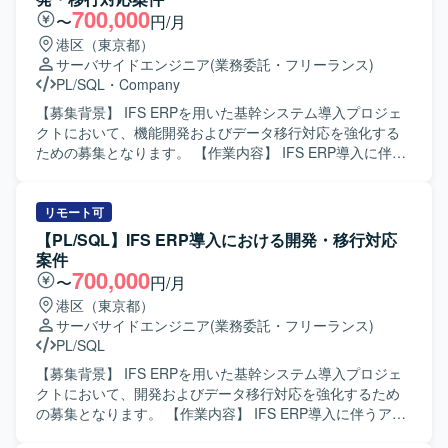
に関わることで、上流から下流までの経験を積むことがで
スト、実装を担当していただきます。また、移行手順書や
700,000
〜
円/月
き、リードSEやクラウドエンジニアとしてのスキルアップ
設計書などの各種ドキュメントを作成し、プロジェクト全
港区（東京都）
につながるポジションです。 【開発環境】 オンプレミス環
体を見渡しながらタスクを整理・推進していただきます。
サーバサイドエンジニア
(業務委託・フリーランス)
境からAWS環境への移行を前提とした構成となっており、
【求める人物像】 自律的に業務を推進し、プロジェクト全
PL/SQL
・
Company
対象言語としてはwsf、vbs、ps1、php、asp、js、json、
体を自分ごととして捉えながら行動できる方を求めており
py、sql、jspなどのスクリプト言語やWeb関連技術を扱いま
ます。既存システムの情報を丁寧に整理・分析し、抜け漏
【募集背景】 IFS ERPを用いた基幹システム導入プロジェ
す。インフラ面ではAWSサービスを用いた基盤構築を行
れを自ら発見して改善提案ができる方、チームメンバーと
クトにおいて、機能開発およびデータ移行対応を強化する
い、WindowsServer環境やネットワーク、セキュリティに
協力しながら責任感を持ってタスクを完遂できる方が望ま
ための募集となります。 【作業内容】 IFS ERP導入に伴う
関する知識も活かしていただける環境です。
しいです。また、初級者にもわかりやすいドキュメント作
各種開発およびデータ移行対応を行っていただきます。具
成ができる方を歓迎いたします。 【ポジションの魅力】 オ
体的には、会計・人事・資産管理・在庫・購買・生産管理
ンプレミスからクラウドへの移行プロジェクトにおいて、
などを統合する基幹システムに対して、詳細設計から製
リモート可
計画策定から設計、実行まで一連の工程に携わることがで
造、単体・結合テストまで一貫してご対応いただきます。
【PL/SQL】IFS ERP導入における開発・移行対応
きるため、インフラ移行に関する知見や設計力を総合的に
移行枠では、データ移行設計および実装、移行計画に基づ
案件
高められる環境です。既存システムの分析から新環境の構
いた移行検証や不具合修正などを担当していただきます。
700,000
〜
円/月
築までを通して経験できるため、今後のクラウド移行案件
【求める人物像】 ERP導入プロジェクトにおいて、関係者
港区（東京都）
におけるリードエンジニアとしてのキャリア形成にもつな
と連携しながら自律的にタスクを推進できる方を求めてお
サーバサイドエンジニア
(業務委託・フリーランス)
げていただけます。 【開発環境】 オンプレミス環境から
ります。課題発生時に原因を整理し、周囲と相談しつつ解
PL/SQL
AWS基盤への移行を前提としたサーバー環境および関連シ
決策を提案・実行できる協調性とコミュニケーション力の
ステム群を対象とし、WindowsServerやクラウド間通信を
ある方が望ましいです。 【ポジションの魅力】 大規模な基
【募集背景】 IFS ERPを用いた基幹システム導入プロジェ
考慮したネットワーク構成、セキュリティ要件などを踏ま
幹システム導入プロジェクトに参画することで、IFS ERPを
クトにおいて、開発およびデータ移行対応を強化するため
えた設計・検証を行っていただきます。
はじめとしたERP導入のノウハウや、会計・人事・生産管
の募集となります。 【作業内容】 IFS ERP導入に伴うアド
理など複数業務領域の知見を広く身につけることができま
オン開発および移行対応を行っていただきます。 開発SE／