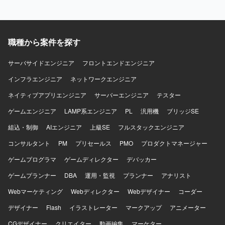
円滑にコミュニケーションが取れる方にご活躍いただけま
す。 【ポジションの魅力】 データアナリティクス基盤の構
築から改善まで一貫して携わることができ、データ品質向
上や標準化を通じて全社的な意思決定を支える基盤づくり
職種から案件を探す
に貢献できるポジションです。dbtやETL／ELTパイプライ
ンの設計・実装を通じて、モダンなデータエンジニアリン
サーバサイドエンジニア
フロントエンドエンジニア
グの知見を深めることができます。 【開発環境】 dbtや
インフラエンジニア
SQL、Python等を用いたデータ変換およびパイプライン実
ネットワークエンジニア
装を行います。クラウド環境でのデータ基盤構築・運用を
ネイティブアプリエンジニア
サーバーエンジニア
テスター
行う可能性があります。
ゲームエンジニア
LAMP系エンジニア
PL
汎用機
ブリッジSE
組込・制御
AIエンジニア
上級SE
フルスタックエンジニア
コンサルタント
PM
プリセールス
PMO
プロダクトマネージャー
ゲームプログラマ
ゲームディレクター
デバッカー
ゲームプランナー
DBA
運用・監視
プランナー
アナリスト
Webマーケティング
Webディレクター
Webデザイナー
コーダー
デザイナー
Flash
イラストレーター
マークアップ
アニメーター
CGデザイナー
クリエイター
動画編集
マーケター