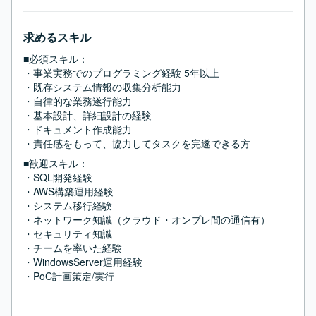
求めるスキル
■必須スキル：
・事業実務でのプログラミング経験 5年以上

・既存システム情報の収集分析能力

・自律的な業務遂行能力

・基本設計、詳細設計の経験

・ドキュメント作成能力

・責任感をもって、協力してタスクを完遂できる方
■歓迎スキル：
・SQL開発経験

・AWS構築運用経験

・システム移行経験

・ネットワーク知識（クラウド・オンプレ間の通信有）

・セキュリティ知識

・チームを率いた経験

・WindowsServer運用経験

・PoC計画策定/実行