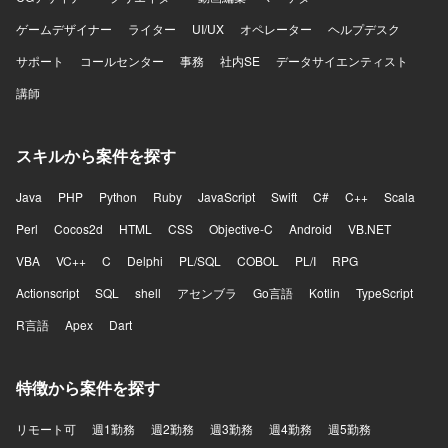
ゲームデザイナー
ライター
UI/UX
オペレーター
ヘルプデスク
サポート
コールセンター
事務
社内SE
データサイエンティスト
講師
スキルから案件を探す
Java
PHP
Python
Ruby
JavaScript
Swift
C#
C++
Scala
Perl
Cocos2d
HTML
CSS
Objective-C
Android
VB.NET
VBA
VC++
C
Delphi
PL/SQL
COBOL
PL/I
RPG
Actionscript
SQL
shell
アセンブラ
Go言語
Kotlin
TypeScript
R言語
Apex
Dart
特徴から案件を探す
リモート可
週1勤務
週2勤務
週3勤務
週4勤務
週5勤務