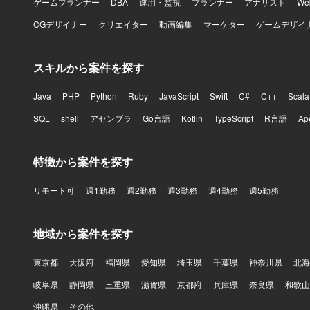
ゲームプランナー
DBA
運用・監視
プランナー
アナリスト
W
CGデザイナー
クリエイター
動画編集
マーケター
ゲームデザイ
スキルから案件を探す
Java
PHP
Python
Ruby
JavaScript
Swift
C#
C++
Scala
SQL
shell
アセンブラ
Go言語
Kotlin
TypeScript
R言語
Ap
特徴から案件を探す
リモート可
週1勤務
週2勤務
週3勤務
週4勤務
週5勤務
地域から案件を探す
東京都
大阪府
福岡県
愛知県
埼玉県
千葉県
神奈川県
北海
岐阜県
静岡県
三重県
滋賀県
京都府
兵庫県
奈良県
和歌山
沖縄県
その他