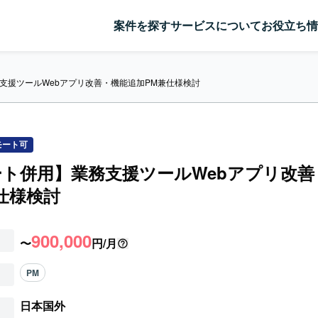
案件を探す
サービスについて
お役立ち情
支援ツールWebアプリ改善・機能追加PM兼仕様検討
モート可
ト併用】業務支援ツールWebアプリ改善
仕様検討
900,000
〜
円/月
PM
日本国外