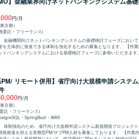
PMO】金融業界向けネットバンキングシステム基
係者と円滑にコミュニケーションを図りながらタスクを推進できる方を
数の施策が並走する状況下でも関係性を整理しながら業務を進められる方
,000
に取り組める方にマッチしたポジションです。 【ポジションの魅力】 大規模
円/月
よびスマホアプリ開発プロジェクトにおいて、上流から一連のプロジェク
東京都）
できます。 業務・事業側とシステム側の両方と関わりながら、要件整理
業務委託・フリーランス)
きる環境です。 【開発環境】 WEBおよびスマホアプリを対象とした
】 金融機関向けネットバンキングシステムの基礎検討フェーズにおいて
発プロジェクトとなり、複数ベンダーが参画する環境での開発・管理体
を主体的に推進できる体制を強化するための募集となります。 【作業内容】 金融
ットバンキングシステムにおける基礎検討フェーズに参画いただきます
係者とのコミュニケーションを通じて、業務要件の整理や課題の抽出・
ます。また、業務遂行責任者として、要件定義に向けた論点整理や検討
成支援など、上流工程全般をリードしていただきます。 【求める人物像】 関係
コミュニケーションを取りながら、主体的に検討をリードしていただけ
PM/ リモート併用】省庁向け大規模申請システ
。金融業界の業務知見を活かしつつ、論点整理や資料作成を通じて、構
件
る方が望ましいです。また、自立して業務を推進しつつ、チームメンバ
80,000
協調してプロジェクトを前進させられる方を歓迎いたします。 【ポジションの魅
円/月
業界向けの大規模システムにおいて、基礎検討から携わることができ、上
東京都）
企画検討の経験を深めていただけます。業務遂行責任者として裁量を持
務委託・フリーランス)
ため、PM／PMOや上流工程のスキルをさらに強化したい方にとって、
ostgreSQL
・
SpringBoot
・
AWS
ョンです。 【開発環境】 本案件は主に基礎検討および要件整理フ
】 体制強化のため、省庁向け大規模申請システム新規開発プロジェクト
務となるため、特定の技術スタックよりも業務知見と上流工程スキルが
推進を担える実務型PM/サブPM人材を募集しております。 【作業内容】 省庁向
ます。
申請システム新規開発において、申請受付に関わるシステム領域の設計