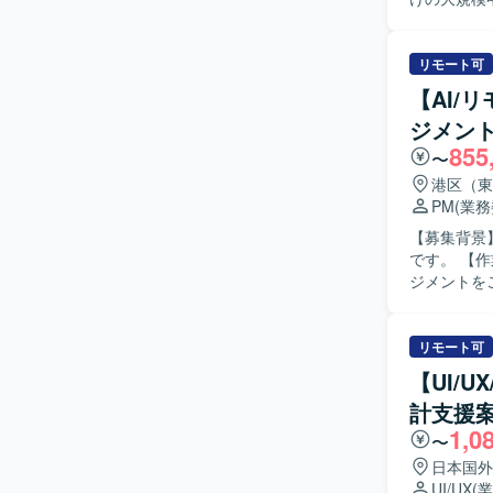
をご担当い
の開発を進
仕様整理や
リモート可
断調整、各種資料作成
【AI/
わる大規模
ジメン
り、自走し
855
る一連の工
〜
いです。 【ポジションの魅力】 省庁向けの大規模申請システムという社会的インパクトの大き
港区（東
い案件に参
PM
(業
を担えるた
【募集背景
よる合同開
です。 【作業内容】 主に新規事業を扱う開発本部において、サービス開発のプロジェクトマネ
【開発環境】 F
ジメントを
た環境での
ホルダーと
スト、リリ
ホルダーと
リモート可
ップやマイ
【UI/
ドキュメン
計支援
捗管理を行
1,0
を行います。 【求める人物像】 ソフトウェア開発領域でPMを経験されてきた方
〜
す。元エン
日本国外
ましいです
UI/UX
(