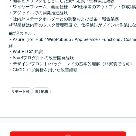
・顧客ヒアリングをもとにした要件定義・仕様策定経験

・ワイヤーフレーム、画面仕様、API仕様等のアウトプット作成経験
・アジャイルでの開発推進経験

・社内外ステークホルダーとの調整および提案・報告業務

※PM業務は内部のタスク管理程度で、仕様検討がメインの作業に
■歓迎スキル：
・Azure（IoT Hub / WebPubSub / App Service / Functions / 
解

・WebRTCの知識

・SaaSプロダクトの改善開発経験

・デザイン/フロント/バックエンドの基本的理解（非実装でも可）

・CI/CD, ログ解析を用いた改善経験
リモート可
週5勤務