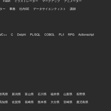
Flash
イラストレーター
マークアップ
アニメーター
ター
事務
社内SE
データサイエンティスト
講師
VC++
C
Delphi
PL/SQL
COBOL
PL/I
RPG
Actionscript
群馬県
新潟県
富山県
石川県
福井県
山梨県
長野県
高知県
佐賀県
長崎県
熊本県
大分県
宮崎県
鹿児島県