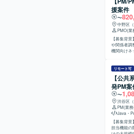
【PM/
に行き、関
援案件
ます。 複
820
ント作成に積極的
〜
なWEBお
中野区（
わることが
PMO
(
のスキルを高めることがで
【募集背景
システム開
や関係者調整
す。
機関向けネ
門を含む関
ていただき
部署との合意形
リモート可
者と円滑に
【公共系
ております
発PM案
を捉えられ
1,0
クホルダーと
〜
力】 金融
渋谷区（
要件整理や
PM
(業
とができる
Java
・
P
上も大きな経験となるポジシ
【募集背景
ェーズの業
担当機能の開発
環境となり
けの大規模