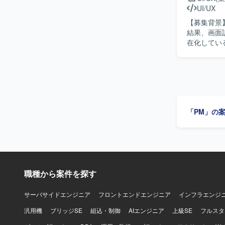
用に興味・
UI/UX
設定し、関
【募集背景
に共有でき
結果、画面
ができる方を求めています。 【ポジシ
在化してい
ら、複数の
【作業内容
イナーまで
す。ディレ
クトマネジ
構成・導線
【開発環境
画面単位で
の体制です。プ
したインタ
Notion、
多・画面過
Looker
「PM」の
い、ディレ
していただきます。 【求める人物像】 要件が固まり
しながら柔
画面構成を
る方を想定
に改善提案ができる
職種から案件を探す
テムという
からUI/
響力を発揮
サーバサイドエンジニア
フロントエンドエンジニア
インフラエンジ
ィを高める設計に挑戦できる環
汎用機
ブリッジSE
組込・制御
AIエンジニア
上級SE
フルスタ
ルを用いた
イン知識が