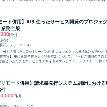
ただきます。利用者増加に伴う手続負荷の軽減と業務効率化を目的とし
めていただきます。具体的には、担当機能の開発推進、進捗・課題・リ
不明点の確認、論点整理、元請への報告、関係者調整、他チームや関連
などを行っていただきます。 【求める人物像】 複数部門・複数組織が関
リモート併用】AIを使ったサービス開発のプロジェ
案件の中で、主体的に論点を整理しながら関係者と円滑にコミュニケー
ト業務全般
てプロジェクトを推進できる方を求めております。また、業務システム
,000
程を理解し、ドキュメント作成を通じて情報をわかりやすく整理できる
円/月
京都）
画いただけます。利用者増加に伴う業務課題の解決に直結するシステム
務委託・フリーランス)
め、上流からのプロジェクトマネジメント経験を積むことができます。
】 AIを活用したtoC向けサービス開発プロジェクトの推進体制を強化す
発体制のもとで、横断的な調整力やマネジメントスキルを高められる環
lutter、Java、TypeScript、SpringBoot、PostgreSQL、React、
ご担当いただきます。ビジネスサイドやエンジニア、デザイナー等様々
開発となります。
協力しながら、開発案件を推進していただきます。 ・要求・要件定義か
ースまでの開発ディレクションおよび進行管理を行います。 ・部署内外
の期待値調整、折衝、合意形成およびレポーティングを行います。 ・開
ルストンの策定、およびスケジュール調整を行います。 ・担当プロダク
UX/リモート併用】請求書発行システム刷新におけるU
ト作成、管理および運用を行います。 ・複数の開発プロジェクトの進行
案件
います。 ・プロジェクトの立ち上げからリリースまでの一貫した推進と
80,000
を求めていま
円/月
ジニアまたはエンジニアと密にプロダクト・システム開発のPMをされ
。開発部署以外のステークホルダーとのコミュニケーションの経験があり
業務委託・フリーランス)