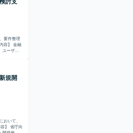
礎検討支
求めており
、ドキュメ
ト推進に関
や仕様調整
、要件整理
制となりま
。ユーザ部
整理を行っ
推進、関係
る方を求め
ム新規開
造的に物事
ーやステー
流工程での
って動くこ
キャリア形成
において、
重視される
・開発推進