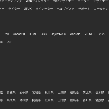
ebマーケティング
Webディレクター
Webデザイナー
コーダー
デザイナー
ナー
ライター
UI/UX
オペレーター
ヘルプデスク
サポート
コールセン
Perl
Cocos2d
HTML
CSS
Objective-C
Android
VB.NET
VBA
ex
Dart
道
青森県
岩手県
宮城県
秋田県
山形県
福島県
茨城県
栃木県
県
鳥取県
島根県
岡山県
広島県
山口県
徳島県
香川県
愛媛県