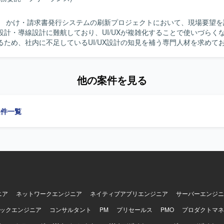
関心を持ち実務でも取り組んでいる方を歓迎いたします。現状に甘えず
係者を巻き込み主体的に改善へと導ける方、常に自身のスタンスを持ち
】 かけ・請求書発行システムの刷新プロジェクトにおいて、現場要望を
る方、相手の期待値を理解し丁寧なコミュニケーションでステークホル
設計・導線設計に難航しており、UI/UXが複雑化することで使いづらく
ョンの魅力】 AI関連のtoC向けプロダクトに関わりなが
るため、社内に不足しているUI/UX設計の知見を補う専門人材を求めて
開発プロジェクトをリードできる環境です。ビジネスサイドからエンジ
】 要件定義フェーズに参画し、仕様理解を踏まえたUI設計を実施して
多様なメンバーと協業し、上流からリリースまで一貫して関与できるた
クター作成の既存または簡易なワイヤーフレームをベースに、ユーザー
メントおよびプロジェクトマネジメントのスキルを幅広く高めていただ
を整理し、UIコンポーネント設計や操作フローの最適化を行っていただ
】 戦略開発部全体は約20名、プロダクト/プロジェクトマネジメントチ
他の案件を見る
のビジュアルデザイン作成、レイアウト設計、配色・UIパーツ設計、操
ロジェクト管理にNotion、Google Workspace、Confluence、
ラクション設計（必要に応じて簡易モック作成）を対応していただきま
JIRA、Github、コミュニケーションにSlack、Miro、デザインにFigma
密状態に対する整理・改善提案や、ユーザビリティ向上に向けた設計見
を利用しています。
案件一覧
クター／PMと連携しながらエンジニア実装を見据えたデザイン仕様を
きっていない状況でもディレクターと並走
軟に検討を進められる方を求めております。複雑な業務要件を踏まえて
行いながら、一貫性と使いやすさの両立を意識してデザイン品質を高め
しています。ディレクター／PMとのコミュニケーションを大切にしな
方にフィットするポジションです。 【ポジションの魅力】 請求書発行シス
業務基盤となるWebアプリケーションの刷新プロジェクトにおいて、要
UX設計に深く関わることができ、画面デザインの方針やデザインシステム
していただけます。機能過多・情報量の多い業務システムに対して、ユ
ニア
ネットワークエンジニア
ネイティブアプリエンジニア
サーバーエンジニ
境です。 【開発環境】 FigmaやAdobe XDなどのデザインツー
ックエンジニア
コンサルタント
PM
プリセールス
PMO
プロダクトマネ
UIデザイン環境を想定しております。フロントエンドとしてReact等を
活かせるプロジェクトです。