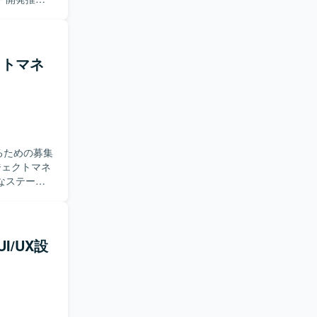
たシステム
スク管理、
部署との横
クトマネ
ションを取
開発におけ
方が望まし
開発の中核
複数本部に
るための募集
境です。
AWS などを用い
なステーク
ら開発、テ
のステーク
発ロードマ
トに関する
I/UX設
リードと進
タスク管理
てきた方が望
、AI利活