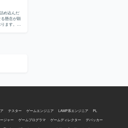
自ら課題を
考えを周囲
詰め込んだ
ダーと調整
なる懸念が顕
おります。
ニア、デザ
いただきま
め、プロダ
視点で画面
けます。
きます。各
ームは約6名
作性を考慮
開発タスク管理に
す。機能過
、データ分析に
直しを行
アウトプット
情報整理や
ていただけ
がら、主体的
件定義段階
の構築にも影
ーザビリテ
ア
テスター
ゲームエンジニア
LAMP系エンジニア
PL
ージャー
ゲームプログラマ
ゲームディレクター
デバッカー
意識したデザ