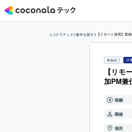
>
>
【リモート併用】業務
ココナラテック
案件を探す
リ
募集終了
【リモー
加PM兼
報酬
職種
場所