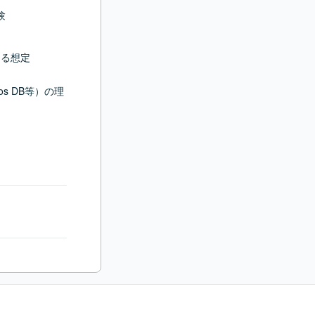


なる想定
Cosmos DB等）の理