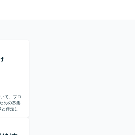
け
おいて、プロ
ための募集
らの情報収
などを担当
各種資料の作