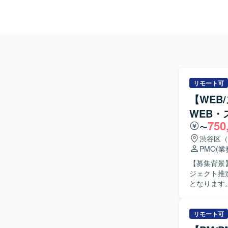
リモート可
【WEB
WEB・
750
〜
渋谷区（
PMO
(
【募集背景
ジェクト推
となります。 【作業内容】 WEBおよびスマホアプリ開発プロジェクトにて、お
がらプロジ
集、タスク
して頂きま
リモート可
成など、ドキュメン