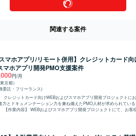
関連する案件
/スマホアプリ/リモート併用】クレジットカード向
スマホアプリ開発PMO支援案件
,000
円/月
東京都）
業務委託・フリーランス)
】 クレジットカード向けWEBおよびスマホアプリ開発プロジェクトに
進力とドキュメンテーション力を兼ね備えたPMO人材が求められている
客様と伴走しな
ェクト推進を行って頂きます。 クライアント内での仕様調整、関係者か
コントロール、業務要件の資料化、課題管理、開発管理、ベンダー管理
す。 また、RFPや課題検討に関する資料、QA質疑や仕様検討に関する
テーション業務も担って頂きます。 【求める人物像】 主体的に情報を取り