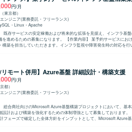
,000
円/月
（東京都）
エンジニア
(業務委託・フリーランス)
ySQL
・
Linux
・
Apache
】 既存サービスの安定稼働および将来的な拡張を見据え、インフラ基盤
めの募集になります。 【作業内容】 某予約サービスにおけるインフラ
・構築を担当していただきます。インフラ監視や障害発生時の対応を行
働を支えていただきます。開発チームからの依頼に基づき、各種ミドル
などを行っていただきます。 【求める人物像】 開発メンバーと直接コミ
ョンを取りながら業務を進めることに抵抗がない方を求めています。既
、より適切なアーキテクチャを主体的に提案できる方や、スキル面で不
re/リモート併用】Azure基盤 詳細設計・構築支援
き、キャッチアップしていける方が望ましいです。 【ポジションの魅力】 大規
,000
円/月
ービスのインフラ基盤に携わることで、設計から構築、監視・運用まで
ことができます。開発チームとの距離が近く、インフラ観点からサービ
京都）
め、技術力と提案力の双方を高められる環境です。 【開発環境】 Linux系OS
エンジニア
(業務委託・フリーランス)
MP系ミドルウェアを中心としたインフラ環境となります。シェルスクリ
発や、Gitを用いたバージョン管理、プロビジョニングツールを利用し
 総合商社向けのMicrosoft Azure基盤構築プロジェクトにおいて、基
いただきます。
設計および構築を強化するための体制増強として募集しております。 【作業内
計フェーズで確定した全体方針をインプットとして、Microsoft Azure
築作業を担当していただきます。 Azureネットワーク、セキュリティ、
ついて詳細設計を行い、IaC（Infrastructure as Code）を前提と