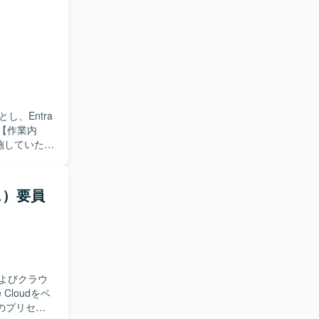
RBAC など
細設計書や
客および関
re基盤とし
細設計・構
を取りなが
ましいで
、Entra
に適したポ
実施していただ
盤領域を包
っていただきま
やARM
強化を目的
eやAzure
的とした各
ス）要員
キュメント
向上および
いただけま
理において
行っていた
BACなどを活用し
eに関する技術
スを利用しなが
。
を積極的に
およびクラウ
プロジェク
たうえでメ
のプリセー
めておりま