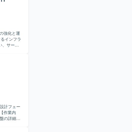
の強化と運
い、サービ
ウェアの設
存の設計に
足があって
一連の工程
ス改善に関
プトによる運
た構成管理な
本設計フェー
基盤の詳細設
権限管理な
した構築方針に