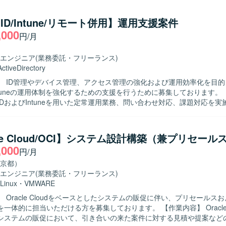
内容の整理および構築作業を実施していただきます。 Azure Policy や 
ス設定について、設計内容への反映および環境構築を行うとともに、詳
a ID/Intune/リモート併用】運用支援案件
ータシートなど各種技術ドキュメントの作成も行っていただきます。 顧
,000
円/月
術的な調整を行い、設計内容に関する説明・レビュー対応を通じて、Azu
実装品質の担保を図っていただきます。 【求める人物像】 Azure基盤の設
主体的かつ自律的に取り組み、基本設計方針を正確に理解したうえで詳
エンジニア
(業務委託・フリーランス)
込める方を求めております。 顧客や関係者と円滑にコミュニケーション
ActiveDirectory
議論や説明ができ、レビューを通じて品質向上に貢献いただける方が望
】 ID管理やデバイス管理、アクセス管理の強化および運用効率化を目的とし
ム内の方針に沿いながらも、自ら課題を見つけ解決に向けて行動できる方
ntuneの運用体制を強化するための支援を行うために募集しております。 【作業内
向けAzure基盤プロジ
ra IDおよびIntuneを用いた定常運用業務、問い合わせ対応、課題対応を
画し、ネットワーク、セキュリティ、権限管理、ガバナンスといった基
ra Join化に伴い、Entra IDおよびIntuneの観点で技術サポートを行
きる環境です。 IaCを前提とした設計・構築スタイルのもとで、Bicep
理においては、コスト削減や運用効率化、セキュリティ向上、ガバナンス
e、Terraformなどのモダンな技術要素を活用しながら、Azure Landing Zon
支援を行っていただきます。アクセス管理では、セキュリティ向上を目
cle Cloud/OCI】システム設計構築（兼プリセール
yなどのガバナンス設計にも関与することができます。 詳細設計から構築、ド
運用や改善を担当していただきます。デバイス管理では、セキュリティ
,000
調整まで一連の工程を通じて、上級エンジニアとしてのスキルを高めて
円/月
を目的としたポリシー設計や運用支援を行っていただきます。アプリ管
リティ向上を目的としたアプリ配布やアプリ保護ポリシーの運用支援を
京都）
Bicep、ARM Template、Terraformなどを用い、Azure PolicyやR
VD実装においては、ID統合管理技術の観点からEntra IDおよびIntun
エンジニア
(業務委託・フリーランス)
・権限管理を行います。 必要に応じてAzure DevOpsなどのサービ
す。 【求める人物像】 課題の背景や要件を正しく理解し、主体
Linux
・
VMWARE
・パラメータシートなど各種技術ドキュメントを整備していただきます
を検討し提案から実施まで推進できる方を求めております。新しい技術
 Oracle Cloudをベースとしたシステムの販促に伴い、プリセールス
の知識として吸収できる方、指示待ちにならず自律的に作業を見つけて
に担当いただける方を募集しております。 【作業内容】 Oracle Cloudをベ
貢献できる方を歓迎いたします。また、不明点を放置せず、自ら調査し
システムの販促において、引き合いの来た案件に対する見積や提案など
談するなど、コミュニケーションを取りながら業務を進められる方を求