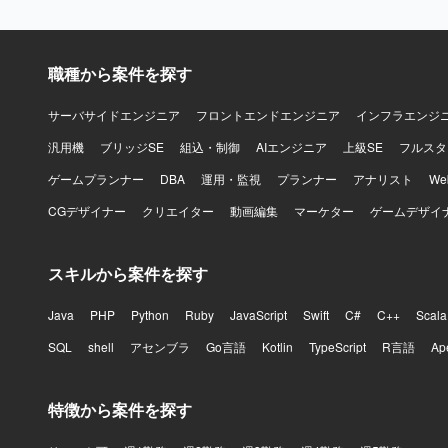
ン構築も担
ネットワー
設計も行っていただきます。 【求める
職種から案件を探す
一人で完結
レードオフ
ニケーショ
サーバサイドエンジニア
フロントエンドエンジニア
インフラエンジ
つ、AWS
汎用機
ブリッジSE
組込・制御
AIエンジニア
上級SE
フルスタ
ョンです。 【ポジションの魅力】 大手鉄道会社向けの高可用性かつ高セキュリティが求められ
る基盤を、
ゲームプランナー
DBA
運用・監視
プランナー
アナリスト
W
きます。非
CGデザイナー
クリエイター
動画編集
マーケター
ゲームデザイ
ウドアーキ
ス群や認証
クチャに携わることができます。 【開
スキルから案件を探す
Endpoints
ElastiCa
GuardDuty
Java
PHP
Python
Ruby
JavaScript
Swift
C#
C++
Scala
SQS、SES、E
SQL
shell
アセンブラ
Go言語
Kotlin
TypeScript
R言語
Ap
OneLog
特徴から案件を探す