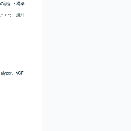
の設計・構築
ことで、設計
zer、VCF 