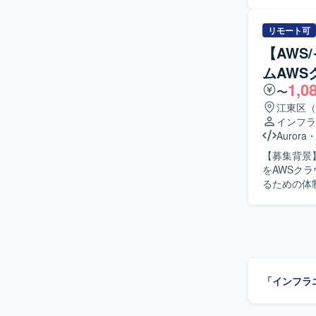
ルス業務を
す。 【ポジションの魅力】 Entra IDおよびIntuneを中心とした最新のID管理およびデバイス管
してクラウ
理基盤の運
ネットワー
リモート可
ができます
含めたクラウド
【AWS
め、クラウ
との仕様調
とができるポジションです。 【開発環境】 
ムAW
リードして
管理および
1,0
明し、関係者
〜
力】 プリセ
江東区（
Infras
インフラ
上流工程に
Aurora
ていただけるポジションです。 【開発環境】 O
【募集背景
ラウド環境
をAWSク
たインフラ
るための体制強化を行う
AWSクラ
計、IaC
性、セキュ
コンテナ基
いただきま
on Farga
「インフラ
用いたデータ
Config、
GitHub 