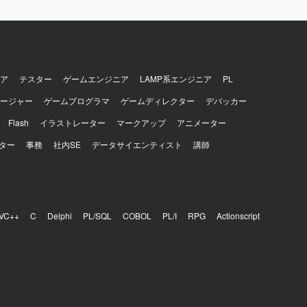
クラウド側
などの運用
コストのト
きるコミュ
を理解しつ
ア
テスター
ゲームエンジニア
LAMP系エンジニア
PL
するポジシ
ージャー
ゲームプログラマ
ゲームディレクター
デバッカー
むことがで
Flash
イラストレーター
マークアップ
アニメーター
るため、クラ
ティサービ
ター
事務
社内SE
データサイエンティスト
講師
ドアーキテ
Proxy、
 Manager、
h、SNS、
VC++
C
Delphi
PL/SQL
COBOL
PL/I
RPG
Actionscript
ine、
きます。