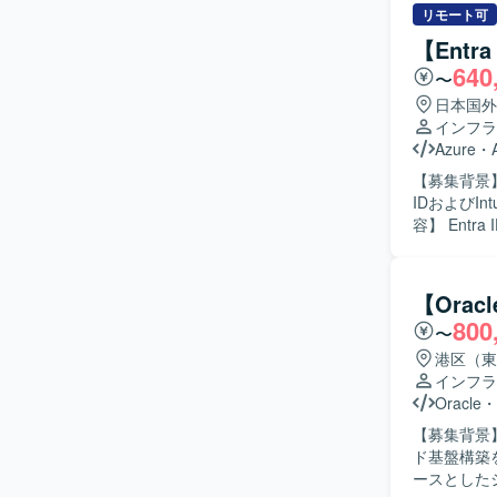
基づき、設定
リモート可
のガバナン
【Entr
設定パラメ
640
〜
係者との技
ての設計品質および
日本国外
計・構築に
インフラ
築へ落とし
Azure
・
ら技術的な
【募集背景
す。 チー
IDおよびI
ジションです。 【ポジションの魅力】 エンタープライズ規模の総合商社
容】 Ent
ェクトに参
きます。Ent
括的に経験で
す。ID管
Templat
とした運用
【Ora
Polic
種ポリシー
800
作成、技術
〜
運用効率化
す。 【開発環境】 Microsoft Azure をベースとしたクラウド基盤環境で作業していただきま
は、セキュ
港区（東
す。 IaCには
だきます。A
インフラ
たガバナンス
サポートを実施していただきま
Oracle
・
ら、設計書
的に解決策
【募集背景】
学び、自ら
ド基盤構築を一体的
トの進捗に
ースとした
ンバーに相