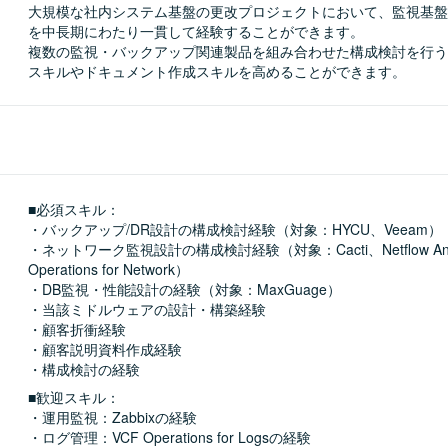
大規模な社内システム基盤の更改プロジェクトにおいて、監視基盤
を中長期にわたり一貫して経験することができます。

複数の監視・バックアップ関連製品を組み合わせた構成検討を行う
スキルやドキュメント作成スキルを高めることができます。
■必須スキル：
・バックアップ/DR設計の構成検討経験（対象：HYCU、Veeam）

・ネットワーク監視設計の構成検討経験（対象：Cacti、Netflow Analy
Operations for Network）

・DB監視・性能設計の経験（対象：MaxGuage）

・当該ミドルウェアの設計・構築経験

・顧客折衝経験

・顧客説明資料作成経験

・構成検討の経験
■歓迎スキル：
・運用監視：Zabbixの経験

・ログ管理：VCF Operations for Logsの経験
