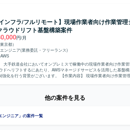
担当していただきます。また、受注した案件においては、プロジェクト
ド基盤の構築や移行作業を推進し、手足要員への指示出しを行っていた
用に携わることで、セキュリティやガバナンス強化に直結する実務経験
クのみではなく、監視やバックアップ、セキュリティ、運用といった非
。ID管理やアクセス管理、デバイス管理、アプリ管理など幅広い領域に
インフラ全体の設計・構築に携わっていただきます。 【求める人物像】 お客様
/インフラ/フルリモート】現場作業者向け作業管理
ドベースのエンドポイント管理やID管理に関する知識とスキルを総合的
整や認識合わせを主体的に行いながら、クラウド基盤全体を俯瞰して設
Entra ID、Intune、AVDなどのクラウドベースのID
Sクラウドリフト基盤構築案件
いただける方を求めております。技術的な知見をもとに提案内容をわか
デバイス管理環境を利用いたします。
80,000
と円滑にコミュニケーションが取れる方を歓迎いたします。 【ポジションの魅
円/月
ールスから設計・構築まで一連のフェーズに関わることができ、Oracle C
東京都）
tructureを中心としたクラウドインフラの知見を幅広く深めていただけます
エンジニア
(業務委託・フリーランス)
おける調整や提案活動を通じて、技術力だけでなく提案力やリーダーシ
・
AWS
racle Cloud Infrastructure(OCI)を中心としたク
】 大手鉄道会社においてオンプレミスで稼働中の現場作業者向け作業管
をベースに、監視やバックアップ、セキュリティ、運用などの非機能要
ラウドへリフトするにあたり、AWSマネージドサービスを活用した基盤
設計・構築を行っていただきます。
背景がございます。 【作業内容】 現場作業者向け作業管理システムの
ウドリフトにおいて、基盤チームの一員として非機能要件の整理からAW
実装、運用設計までを一気通貫で担当いただきます。具体的には、可用性
リティ、運用、コストなどの非機能要件を整理し、それらを根拠にネッ
他の案件を見る
盤、データベース、認証連携、監視やバックアップなどの基盤設計に落
す。VPCやサブネット、NAT、VPCエンドポイントなどのネットワーク設
teを用いたコンテナ基盤設計、Aurora PostgreSQLやRDS Proxy、Elasti
エンジニア」の案件一覧
基盤設計を行っていただきます。また、WAFやGuardDuty、Security 
IAM、KMSなどを用いたセキュリティ設計、TerraformやAWS CDKによる
ActionsやCodePipeline等を用いたコンテナビルドからデプロイまでのCI/