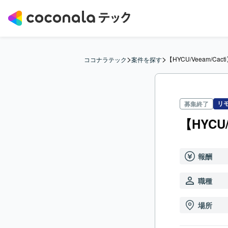
>
>
【HYCU/Veeam/C
ココナラテック
案件を探す
リ
募集終了
【HYCU
報酬
職種
場所