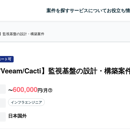
案件を探す
サービスについて
お役立ち情
acti】監視基盤の設計・構築案件
モート可
/Veeam/Cacti】監視基盤の設計・構築案
600,000
〜
円/月
インフラエンジニア
日本国外