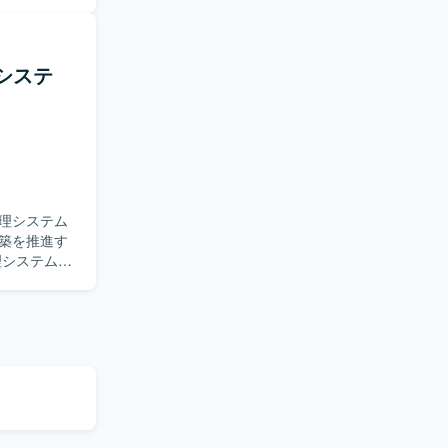
リーダーと
だきます。
を積むこと
機能要件も
関与するた
システ
に高めるこ
計・構築を
りやすく説
loud
。お客様との
ップも磨い
理システム
件を考慮し
構築を推進す
S基盤の設
や性能、拡張
トワークや
とし込んで
計、ECS
Cacheなどを
Hub、
IaC実装、
CDパイプライ