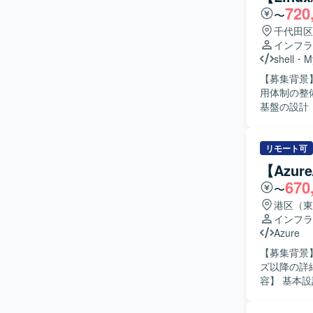
720
〜
千代田区
インフラ
shell
・
M
【募集背景
用体制の整備を進めるた
基盤の設計
スの安定稼
定変更やチューニング
ュニケーシ
リモート可
とらわれず
【Azu
も臨機応変に動
670
〜
模な予約サ
を経験する
港区（東
わる機会も多いた
インフラ
上でのLA
Azure
用ツール開
【募集背景】
どを行って
ズ以降の詳細
容】 基本設
計および構
どの基盤要素に