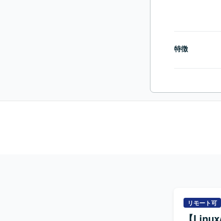
特徴
リモート可
【Lin