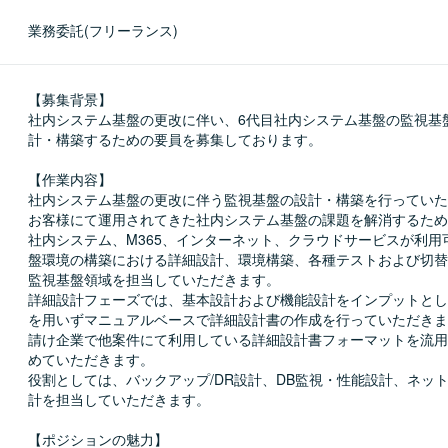
業務委託(フリーランス)
【募集背景】

社内システム基盤の更改に伴い、6代目社内システム基盤の監視基
計・構築するための要員を募集しております。

【作業内容】

社内システム基盤の更改に伴う監視基盤の設計・構築を行っていた
お客様にて運用されてきた社内システム基盤の課題を解消するため
社内システム、M365、インターネット、クラウドサービスが利用
盤環境の構築における詳細設計、環境構築、各種テストおよび切替
監視基盤領域を担当していただきます。

詳細設計フェーズでは、基本設計および機能設計をインプットとし
を用いずマニュアルベースで詳細設計書の作成を行っていただきま
請け企業で他案件にて利用している詳細設計書フォーマットを流用
めていただきます。

役割としては、バックアップ/DR設計、DB監視・性能設計、ネッ
計を担当していただきます。

【ポジションの魅力】
