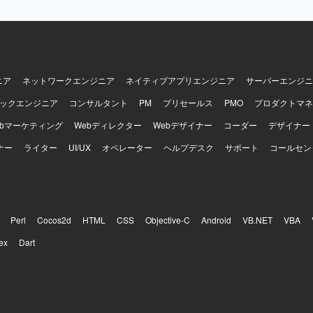
当いただきます。さらに、オフィスネットワークとクラウドを接続する
ク設定や、障害対応、バックアップおよびリストア、権限、コスト監視
人物像】 非機能要件から設計、IaC実装、運用設計まで
できる自走力をお持ちの方を求めております。セキュリティ、可用性、
を判断できる設計センスをお持ちで、顧客や開発、運用の間を橋渡しで
ン力を発揮いただける方を想定しております。オンプレミス資産の制約
ニア
ネットワークエンジニア
ネイティブアプリエンジニア
サーバーエンジニ
マネージドサービスへ適切に置き換える設計判断力をお持ちの方にマッチ
ックエンジニア
コンサルタント
PM
プリセールス
PMO
プロダクトマネ
AWSマネージドサービスを中心にゼロから設計し構築していく経験を積
ebマーケティング
Webディレクター
Webデザイナー
コーダー
デザイナー
機能要件定義から設計、IaC実装、運用設計まで幅広い工程に関与でき
ナー
テクトとしてのスキルを総合的に高めていただけます。また、セキュリ
ライター
UI/UX
オペレーター
ヘルプデスク
サポート
コールセン
連携、ネットワーク接続など、エンタープライズ向けの先進的なクラウ
発環境】 AWS（VPC、Subnet、NAT GW、IGW、VPC
、Route 53、ALB、ECS on Fargate、ECR、Aurora PostgreSQL、RDS 
che、S3、EFS、CloudFront、ACM、AWS WAF v2、IAM、KMS、Secrets
、Security Hub、AWS Config、CloudTrail、AWS Shield、CloudWatc
Perl
Cocos2d
HTML
CSS
Objective-C
Android
VB.NET
VBA
ventBridge）、Terraform、AWS CDK、GitHub Actions、CodePipel
ex
Dart
inによるSSO連携、SAML/OIDCによる認証連携などの環境で作業いただ