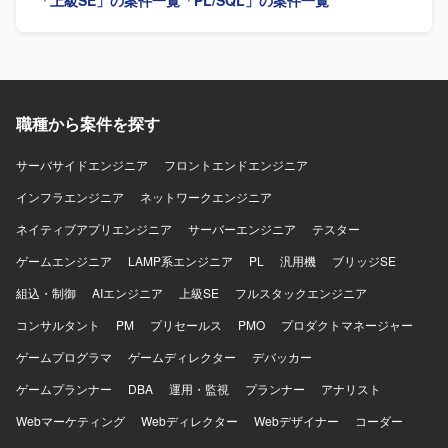
「上級SE」の案件一覧
「PL/SQL」の案件一覧
【求める人物像】 顧客の要望を丁寧にヒアリングし、要件
を整理しながら主体的にダッシュボードのあるべき姿を検
討いただける方を求めています。チームメンバーとコミュ
ニケーションを取りながら、品質とスケジュールの両面を
意識して業務を遂行していただける方にご活躍いただけま
す。 【ポジションの魅力】 複数製品のダッシュボード構築
職種から案件を探す
を通じて、Power BIおよびデータ基盤に関する知見を幅広
く深めていただけます。リーダーポジションの方は上流工
程から設計、レビューまで一貫して関わることで、マネジ
サーバサイドエンジニア
フロントエンドエンジニア
メントと技術の双方でスキルアップが可能です。メンバー
インフラエンジニア
ネットワークエンジニア
ポジションの方もPower Queryによるデータ加工からダッ
シュボード構築まで一連の流れを経験していただけます。
ネイティブアプリエンジニア
サーバーエンジニア
テスター
【開発環境】 Power BI Desktop、Power Query、
ゲームエンジニア
Snowflake、Excel、SQLなどを利用してダッシュボードを
LAMP系エンジニア
PL
汎用機
ブリッジSE
構築いたします。
組込・制御
AIエンジニア
上級SE
フルスタックエンジニア
コンサルタント
PM
プリセールス
PMO
プロダクトマネージャー
ゲームプログラマ
ゲームディレクター
デバッカー
ゲームプランナー
DBA
運用・監視
プランナー
アナリスト
Webマーケティング
Webディレクター
Webデザイナー
コーダー