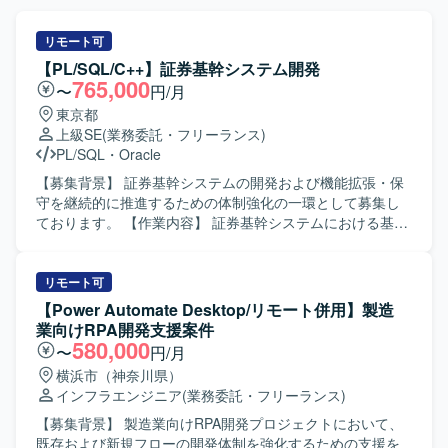
リモート可
【PL/SQL/C++】証券基幹システム開発
765,000
〜
円/月
東京都
上級SE
(業務委託・フリーランス)
PL/SQL
・
Oracle
【募集背景】 証券基幹システムの開発および機能拡張・保
守を継続的に推進するための体制強化の一環として募集し
ております。 【作業内容】 証券基幹システムにおける基本
設計から本番移行までの一連の工程をご担当いただきま
す。具体的には、要件を踏まえた基本設計の作成、総合テ
スト計画の策定、関連する開発・改修作業の取りまとめ、
リモート可
案件管理や顧客との折衝などを行っていただきます。ま
【Power Automate Desktop/リモート併用】製造
た、PL/SQL、UNIX-C/C++、VB系言語などを用いた既存機
業向けRPA開発支援案件
能の改修や追加開発にも携わっていただきます。 【求める
580,000
〜
円/月
人物像】 複数の開発言語や環境に柔軟に対応でき、自ら課
横浜市（神奈川県）
題を抽出し解決に向けて主体的に動ける方を求めておりま
インフラエンジニア
(業務委託・フリーランス)
す。顧客やチームメンバーとのコミュニケーションを大切
にし、周囲と連携しながら品質と生産性の両立を意識して
【募集背景】 製造業向けRPA開発プロジェクトにおいて、
業務に取り組んでいただける方にマッチするポジションで
既存および新規フローの開発体制を強化するための支援を