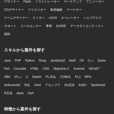
デザイナー
Flash
イラストレーター
マークアップ
アニメーター
CGデザイナー
クリエイター
動画編集
マーケター
ゲームデザイナー
ライター
UI/UX
オペレーター
ヘルプデスク
サポート
コールセンター
事務
社内SE
データサイエンティスト
講師
スキルから案件を探す
Java
PHP
Python
Ruby
JavaScript
Swift
C#
C++
Scala
Perl
Cocos2d
HTML
CSS
Objective-C
Android
VB.NET
VBA
VC++
C
Delphi
PL/SQL
COBOL
PL/I
RPG
Actionscript
SQL
shell
アセンブラ
Go言語
Kotlin
TypeScript
R言語
Apex
Dart
特徴から案件を探す