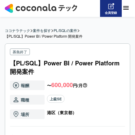
会員登録
>
>
>
ココナラテック
案件を探す
PL/SQLの案件
【PL/SQL】Power BI / Power Platform 開発案件
募集終了
【PL/SQL】Power BI / Power Platform
開発案件
600,000
報酬
〜
円/月
上級SE
職種
港区（東京都）
場所