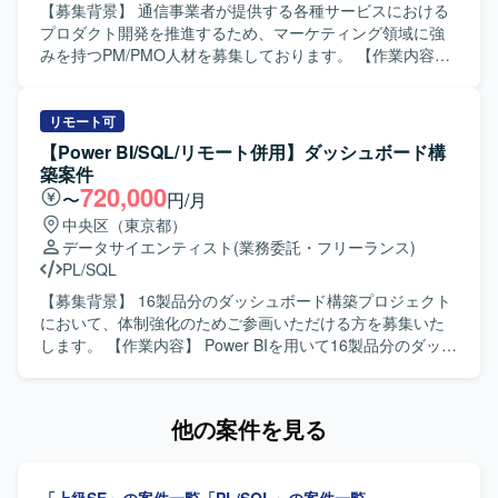
えて、リスクを考慮した提案や改善策を検討できる方が望
【募集背景】 通信事業者が提供する各種サービスにおける
ましいです。 【ポジションの魅力】 大手銀行の情報共有基
プロダクト開発を推進するため、マーケティング領域に強
盤構築に上流工程から関わることができ、Power Platform
みを持つPM/PMO人材を募集しております。 【作業内容】
を中心とした環境設計やセキュリティ設計の経験を積むこ
スマートフォン向けを含む通信事業者が提供するサービス
とができます。大量アクセスを想定した基盤の検証や改善
に関わる開発プロジェクトにおいて、PM/PMOとしてプロ
に携わることで、実践的なアーキテクチャ設計スキルを高
ジェクト推進をご担当いただきます。主担当としてマーケ
リモート可
めることができます。 【開発環境】 Power Platform（モデ
ティング寄りのデータ分析業務に携わっていただき、各種
【Power BI/SQL/リモート併用】ダッシュボード構
ル駆動型アプリケーション、Power Automate）を中心とし
データを用いた施策検討や意思決定の支援を行っていただ
築案件
た環境での設計および検証を行います。
きます。 【求める人物像】 マーケティング領域のデータ分
720,000
〜
円/月
析に主体的に取り組み、関係者と円滑にコミュニケーショ
中央区（東京都）
ンを取りながらプロジェクトを推進できる方を求めており
データサイエンティスト
(業務委託・フリーランス)
ます。英語を用いたコミュニケーションにも前向きに取り
PL/SQL
組み、ビジネス観点と技術観点の両面から価値提供いただ
ける方が望ましいです。 【ポジションの魅力】 大規模な通
【募集背景】 16製品分のダッシュボード構築プロジェクト
信事業者向けサービス開発にPM/PMOとして関わること
において、体制強化のためご参画いただける方を募集いた
で、マーケティングデータ分析とプロダクト開発の両面で
します。 【作業内容】 Power BIを用いて16製品分のダッシ
経験を積むことができます。BIツールや各種マーケティン
ュボードを構築していただきます。データソースとして
グプラットフォームのデータを扱いながら、事業インパク
SnowflakeやExcelなどを用いてデータ連携を行います。リ
トの大きい意思決定に貢献していただけます。 【開発環
ーダーの方には顧客ヒアリングや要件整理、詳細設計書作
他の案件を見る
境】 DOMOや各種BIツール、GA4、Salesforce、SQLなど
成、ダッシュボード設計、レビュー、Power BI構築をご担
を用いたデータ分析環境で業務を行っていただきます。
当いただきます。メンバーの方にはPower BI構築、Power
Queryでのデータ加工、テストをご担当いただきます。