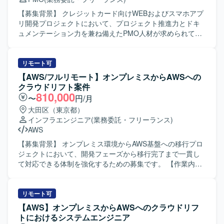
【募集背景】 クレジットカード向けWEBおよびスマホアプ
リ開発プロジェクトにおいて、プロジェクト推進力とドキ
ュメンテーション力を兼ね備えたPMO人材が求められてい
るための募集となります。 【作業内容】 WEBおよびスマホ
アプリ開発プロジェクトにて、お客様と伴走しながらプロ
ジェクト推進を行って頂きます。 クライアント内での仕様
リモート可
調整、関係者からの情報収集、タスクコントロール、業務
【AWS/フルリモート】オンプレミスからAWSへの
要件の資料化、課題管理、開発管理、ベンダー管理などを
クラウドリフト案件
担当して頂きます。 また、RFPや課題検討に関する資料、
810,000
〜
円/月
QA質疑や仕様検討に関する各種資料の作成など、ドキュメ
大田区（東京都）
ンテーション業務も担って頂きます。 【求める人物像】 主
インフラエンジニア
(業務委託・フリーランス)
体的に情報を取りに行き、関係者と円滑にコミュニケーシ
AWS
ョンを図りながらタスクを推進できる方を求めておりま
す。 複数の施策が並走する状況下でも関係性を整理しなが
【募集背景】 オンプレミス環境からAWS基盤への移行プロ
ら業務を進められる方、ドキュメント作成に積極的に取り
ジェクトにおいて、開発フェーズから移行完了まで一貫し
組める方にマッチしたポジションです。 【ポジションの魅
て対応できる体制を強化するための募集です。 【作業内
力】 大規模なWEBおよびスマホアプリ開発プロジェクトに
容】 オンプレミス環境の既存サーバー群をAWS基盤へ移行
おいて、上流から一連のプロジェクト推進に関わることが
するにあたり、設計の修正および移行対応を行っていただ
できます。 業務・事業側とシステム側の両方と関わりなが
きます。具体的には、移行に伴うプログラムの改修、テス
リモート可
ら、要件整理や仕様調整のスキルを高めることができる環
ト、実装、設計修正などの対応や、AWS環境の構築、各種
【AWS】オンプレミスからAWSへのクラウドリフ
境です。 【開発環境】 WEBおよびスマホアプリを対象とし
ドキュメントの作成を担当していただきます。既存プログ
トにおけるシステムエンジニア
たシステム開発プロジェクトとなり、複数ベンダーが参画
ラムの改修から新環境構築、移行完了までの一連のフェー