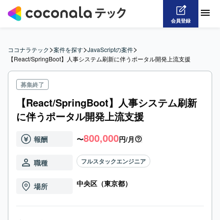
会員登録
>
>
>
ココナラテック
案件を探す
JavaScriptの案件
【React/SpringBoot】人事システム刷新に伴うポータル開発上流支援
募集終了
【React/SpringBoot】人事システム刷新
に伴うポータル開発上流支援
800,000
報酬
〜
円/月
フルスタックエンジニア
職種
中央区（東京都）
場所