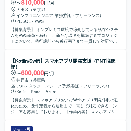
810,000
〜
円/月
する環境での開発・管理体制となります。
ズに参画していただきます。 【求める人物像】 プロジェク
大田区（東京都）
ト全体を自分の担当範囲として捉え、主体的に課題を発見
インフラエンジニア
(業務委託・フリーランス)
しながら業務を遂行できる方を求めています。チームメン
PL/SQL
・
AWS
バーと協力しながら責任感を持ってタスクを完遂できる
方、初級者にもわかりやすいドキュメントを作成し、情報
【募集背景】 オンプレミス環境で稼働している既存システ
共有やナレッジ蓄積に貢献していただける方が望ましいで
ムをAWS基盤へ移行し、新たな環境を構築するプロジェク
す。また、既存システム情報を整理・分析し、抜け漏れの
トにおいて、移行設計から移行完了まで一貫して対応でき
ない検討ができる方を歓迎いたします。 【ポジションの魅
るシステムエンジニアを募集しております。 【作業内容】
力】 オンプレミスからクラウドへの大規模な移行プロジェ
オンプレミスからAWS基盤への移行に伴う移行計画の策
クトに参画することで、AWS基盤構築やシステム移行に関
定、移行設計、移行実行を行っていただきます。既存オン
【Kotlin/Swift】スマホアプリ開発支援（PNT推進
する実践的な知見を幅広く獲得していただけます。設計修
プレミス環境のサーバー群の情報を収集・分析し、新環境
部）
正からプログラム改修、テスト、移行対応まで一連の工程
の構成を検討したうえで、移行に伴うプログラム改修、テ
600,000
〜
円/月
に関わることで、上流から下流までの経験を積むことがで
スト、実装を担当していただきます。また、移行手順書や
神戸市（兵庫県）
き、リードSEやクラウドエンジニアとしてのスキルアップ
設計書などの各種ドキュメントを作成し、プロジェクト全
フルスタックエンジニア
(業務委託・フリーランス)
につながるポジションです。 【開発環境】 オンプレミス環
体を見渡しながらタスクを整理・推進していただきます。
Kotlin
・
React
・
Azure
境からAWS環境への移行を前提とした構成となっており、
【求める人物像】 自律的に業務を推進し、プロジェクト全
対象言語としてはwsf、vbs、ps1、php、asp、js、json、
体を自分ごととして捉えながら行動できる方を求めており
【募集背景】 スマホアプリおよびWebアプリ開発体制の強
py、sql、jspなどのスクリプト言語やWeb関連技術を扱いま
ます。既存システムの情報を丁寧に整理・分析し、抜け漏
化のため、要件定義から運用まで一貫して対応できるエン
す。インフラ面ではAWSサービスを用いた基盤構築を行
れを自ら発見して改善提案ができる方、チームメンバーと
ジニアを募集しております。 【作業内容】 スマホアプリ
い、WindowsServer環境やネットワーク、セキュリティに
協力しながら責任感を持ってタスクを完遂できる方が望ま
（Android/iOS）およびWebアプリを対象に、要件整理・要
関する知識も活かしていただける環境です。
しいです。また、初級者にもわかりやすいドキュメント作
件定義から基本設計・詳細設計、実装、テスト、リリース
成ができる方を歓迎いたします。 【ポジションの魅力】 オ
後の運用まで一連の工程をご担当いただきます。フルスタ
リモート可