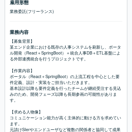
雇用形態
業務委託(フリーランス)
業務内容
【募集背景】

某エンド企業における既存の人事システムを刷新し、ポータ
ル開発（React＋SpringBoot）＋統合人事DB＋ETL基盤によ
る外部連携統合を行うプロジェクトです。

【作業内容】

ポータル（React＋SpringBoot）の上流工程を中心とした要
件定義、設計・実装をご担当いただきます。

基本設計以降も要件定義を行ったチームが継続受注する見込
みのため、開発フェーズ以降も長期参画の可能性がありま
す。

【求める人物像】

コミュニケーション能力が高く主体的に動ける方を求めてい
ます。

元請けSIerやエンドユーザなど複数の関係者と協同して成果