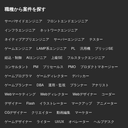
前提とした開発フローに順応できる方を歓迎いたします。
新しい技術やAIを活用した開発手法に興味を持ち、自ら学
職種から案件を探す
びながら提案や改善を行っていただける方にマッチする環
境です。 【ポジションの魅力】 Next.js/ReactとPHPを組み
サーバサイドエンジニア
フロントエンドエンジニア
合わせたWebシステム開発に継続的に関わることで、フロ
インフラエンジニア
ントエンド・バックエンド双方のスキルを高めていただけ
ネットワークエンジニア
ます。Dockerを用いたコンテナ開発環境での実務経験や、
ネイティブアプリエンジニア
サーバーエンジニア
テスター
AI駆動開発に関する知見を深められる点も特徴となりま
す。長期的な参画を通じて、仕様検討から実装・改善まで
ゲームエンジニア
LAMP系エンジニア
PL
汎用機
ブリッジSE
一貫して携われる機会があります。 【開発環境】
組込・制御
AIエンジニア
上級SE
フルスタックエンジニア
Next.js/Reactを用いたWebフロントエンド開発環境と、
PHPベースのバックエンド開発環境となります。Gitを利用
コンサルタント
PM
プリセールス
PMO
プロダクトマネージャー
したソースコード管理を行い、Dockerによるコンテナ化さ
ゲームプログラマ
れた開発環境で作業を進めていただきます。仕様駆動開発
ゲームディレクター
デバッカー
やAI駆動開発の取り組みも行っており、これらの技術要素
ゲームプランナー
DBA
運用・監視
プランナー
アナリスト
を取り入れた開発スタイルとなります。
Webマーケティング
Webディレクター
Webデザイナー
コーダー
デザイナー
Flash
イラストレーター
マークアップ
アニメーター
CGデザイナー
クリエイター
動画編集
マーケター
ゲームデザイナー
ライター
UI/UX
オペレーター
ヘルプデスク