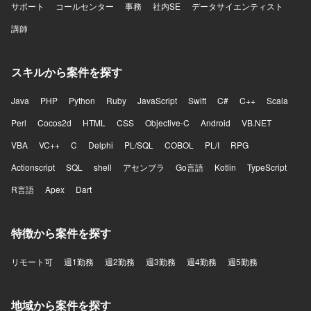
サポート
コールセンター
事務
社内SE
データサイエンティスト
講師
スキルから案件を探す
Java
PHP
Python
Ruby
JavaScript
Swift
C#
C++
Scala
Perl
Cocos2d
HTML
CSS
Objective-C
Android
VB.NET
VBA
VC++
C
Delphi
PL/SQL
COBOL
PL/I
RPG
Actionscript
SQL
shell
アセンブラ
Go言語
Kotlin
TypeScript
R言語
Apex
Dart
特徴から案件を探す
リモート可
週1勤務
週2勤務
週3勤務
週4勤務
週5勤務
地域から案件を探す