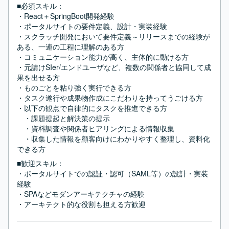
■必須スキル：
・React＋SpringBoot開発経験

・ポータルサイトの要件定義、設計・実装経験

・スクラッチ開発において要件定義～リリースまでの経験が
ある、一連の工程に理解のある方

・コミュニケーション能力が高く、主体的に動ける方

・元請けSIer/エンドユーザなど、複数の関係者と協同して成
果を出せる方

・ものごとを粘り強く実行できる方

・タスク遂行や成果物作成にこだわりを持ってうごける方

・以下の観点で自律的にタスクを推進できる方

　・課題提起と解決策の提示

　・資料調査や関係者ヒアリングによる情報収集

　・収集した情報を顧客向けにわかりやすく整理し、資料化
できる方
■歓迎スキル：
・ポータルサイトでの認証・認可（SAML等）の設計・実装
経験

・SPAなどモダンアーキテクチャの経験

・アーキテクト的な役割も担える方歓迎