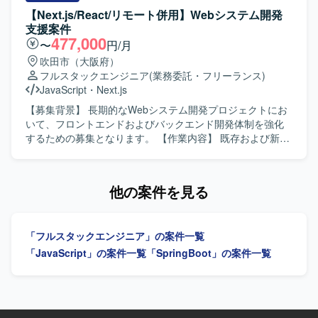
ンプレミスからクラウドへの移行プロジェクトにおいて、
ックに対応しつつ、バイブコーディングやAI駆動開発を活
【Next.js/React/リモート併用】Webシステム開発
計画策定から設計、実行まで一連の工程に携わることがで
用しながら、主体的に開発を推進していただきます。 【求
支援案件
きるため、インフラ移行に関する知見や設計力を総合的に
める人物像】 モバイルアプリとWebアプリの両方に興味を
477,000
〜
円/月
高められる環境です。既存システムの分析から新環境の構
持ち、自ら学びながら新しい開発手法を取り入れていける
吹田市（大阪府）
築までを通して経験できるため、今後のクラウド移行案件
方を求めております。関係者とのコミュニケーションを大
フルスタックエンジニア
(業務委託・フリーランス)
におけるリードエンジニアとしてのキャリア形成にもつな
切にし、お客様との対話を通じて要件を整理しながら開発
JavaScript
・
Next.js
げていただけます。 【開発環境】 オンプレミス環境から
を進められる方が望ましいです。 【ポジションの魅力】 モ
AWS基盤への移行を前提としたサーバー環境および関連シ
バイルアプリとWebアプリを横断しつつ、フルスタックに
【募集背景】 長期的なWebシステム開発プロジェクトにお
ステム群を対象とし、WindowsServerやクラウド間通信を
開発経験を積むことができます。AI駆動開発やバイブコー
いて、フロントエンドおよびバックエンド開発体制を強化
考慮したネットワーク構成、セキュリティ要件などを踏ま
ディングなど新しい開発スタイルに触れながら、要件定義
するための募集となります。 【作業内容】 既存および新規
えた設計・検証を行っていただきます。
から運用まで一気通貫で携わることで、上流から下流まで
Webシステムのフロントエンド開発をNext.js/Reactを用い
幅広いスキルを身につけられます。 【開発環境】
てご担当いただきます。バックエンドについてはPHPを用
Android（Kotlin）、iOS（Swift）、Webアプリ（React,
いたWebアプリケーション開発を行っていただき、API連携
他の案件を見る
Node.js）、クラウド環境（Azure）、CI/CD環境などを組み
や画面とのデータ連携も実装いただきます。Gitを用いたチ
合わせたモダンな開発環境を予定しております。
ーム開発プロセスに参加し、コードレビューやブランチ運
用ルールに沿った開発を行います。Dockerを利用した開発
「フルスタックエンジニア」の案件一覧
環境の構築やコンテナベースでの動作確認も実施いただき
ます。仕様駆動開発やAI駆動開発の考え方を取り入れなが
「JavaScript」の案件一覧
「SpringBoot」の案件一覧
ら、AI活用を意識した設計・実装にも携わっていただきま
す。 【求める人物像】 フロントエンドとバックエンドの両
面で主体的に開発を進められる方を求めています。チーム
メンバーとのコミュニケーションを大切にしながら、Gitを