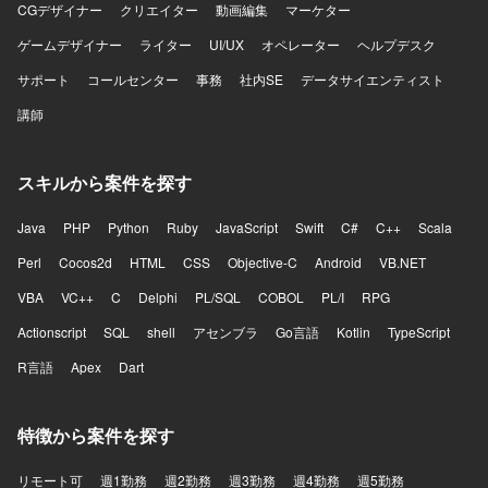
CGデザイナー
クリエイター
動画編集
マーケター
ゲームデザイナー
ライター
UI/UX
オペレーター
ヘルプデスク
サポート
コールセンター
事務
社内SE
データサイエンティスト
講師
スキルから案件を探す
Java
PHP
Python
Ruby
JavaScript
Swift
C#
C++
Scala
Perl
Cocos2d
HTML
CSS
Objective-C
Android
VB.NET
VBA
VC++
C
Delphi
PL/SQL
COBOL
PL/I
RPG
Actionscript
SQL
shell
アセンブラ
Go言語
Kotlin
TypeScript
R言語
Apex
Dart
特徴から案件を探す
リモート可
週1勤務
週2勤務
週3勤務
週4勤務
週5勤務