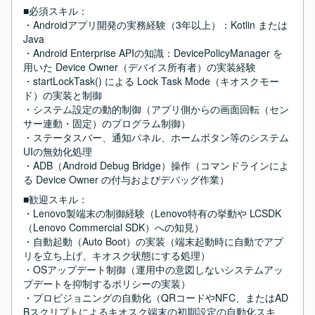
■必須スキル：
・Androidアプリ開発の実務経験（3年以上）：Kotlin または 
Java

・Android Enterprise APIの知識：DevicePolicyManager を
用いた Device Owner（デバイス所有者）の実装経験

・startLockTask() による Lock Task Mode（キオスクモー
ド）の実装と制御

・システム設定の動的制御（アプリ側からの画面回転（セン
サー連動・固定）のプログラム制御）

・ステータスバー、通知パネル、ホームボタン等のシステム
UIの無効化処理

・ADB（Android Debug Bridge）操作（コマンドラインによ
る Device Owner の付与およびデバッグ作業）
■歓迎スキル：
・Lenovo製端末の制御経験（Lenovo特有の挙動や LCSDK
（Lenovo Commercial SDK）への知見）

・自動起動（Auto Boot）の実装（端末起動時に自動でアプ
リを立ち上げ、キオスク状態にする処理）

・OSアップデート制御（運用中の意図しないシステムアッ
プデートを抑制するポリシーの実装）

・プロビジョニングの自動化（QRコードやNFC、またはAD
Bスクリプトによるキオスク端末の初期設定の自動化スキ