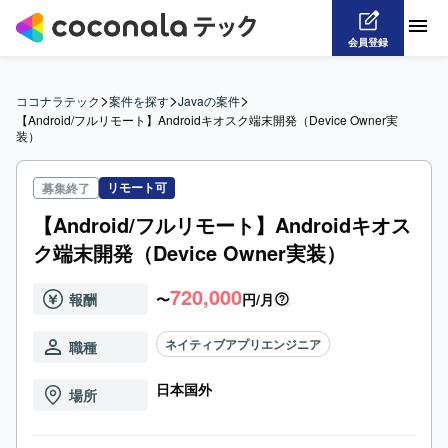
会員登録
>
>
>
ココナラテック
案件を探す
Javaの案件
【Android/フルリモート】Androidキオスク端末開発（Device Owner実
装）
リモート可
募集終了
【Android/フルリモート】Androidキオス
ク端末開発（Device Owner実装）
720,000
報酬
〜
円/月
ネイティブアプリエンジニア
職種
日本国外
場所