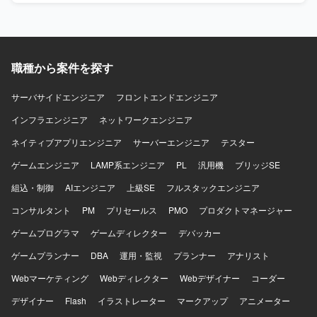
スの開発に関わることで、大規模なユーザーを持つサービ
スのモバイルアプリ開発経験を積むことができます。
iOS/Androidいずれかの専門性を活かしつつ、金融ドメイン
の知見も深めていただけます。 【開発環境】 iOS/Android
向けモバイルアプリ開発環境（Objective-C、Swiftを用いた
職種から案件を探す
開発が想定されます）。
サーバサイドエンジニア
フロントエンドエンジニア
インフラエンジニア
ネットワークエンジニア
ネイティブアプリエンジニア
サーバーエンジニア
テスター
ゲームエンジニア
LAMP系エンジニア
PL
汎用機
ブリッジSE
組込・制御
AIエンジニア
上級SE
フルスタックエンジニア
コンサルタント
PM
プリセールス
PMO
プロダクトマネージャー
ゲームプログラマ
ゲームディレクター
デバッカー
ゲームプランナー
DBA
運用・監視
プランナー
アナリスト
Webマーケティング
Webディレクター
Webデザイナー
コーダー
デザイナー
Flash
イラストレーター
マークアップ
アニメーター