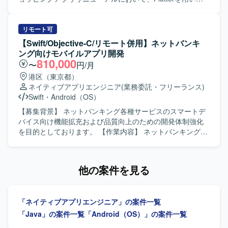
アプリ開発をご担当いただきます。既存ネイティブアプリ
の知見を活かしつつ、デザインシステムを利用したUI実装
や機能改修、品質向上に向けた開発業務を行っていただき
リモート可
ます。 【求める人物像】 モバイルアプリのユーザー体験向
【Swift/Objective-C/リモート併用】ネットバンキ
上に関心を持ち、デザインシステムを理解したうえで主体
ング向けモバイルアプリ開発
的に開発を進めていただける方を求めています。 【ポジシ
810,000
〜
円/月
ョンの魅力】 大規模なECサービスのスマートフォンアプリ
港区（東京都）
開発に携わることで、Flutterを活用したクロスプラットフ
ネイティブアプリエンジニア
(業務委託・フリーランス)
ォーム開発やデザインシステム活用の実践経験を積むこと
Swift
・
Android（OS）
ができます。 【開発環境】 Flutterを用いたスマートフォン
アプリ開発環境となります。
【募集背景】 ネットバンキング各種サービスのスマートデ
バイス向け機能拡充および品質向上のための開発体制強化
を目的としております。 【作業内容】 ネットバンキング各
種サービスについて、スマートデバイス（iOS/Android）向
けアプリケーションの開発を行います。詳細設計から実
装、テストまで一連の工程をご担当いただきます。また、
他の案件を見る
開発に関連する各種ドキュメントの作成も実施いただきま
す。 【求める人物像】 モバイルアプリ開発において主体的
に設計から実装、テストまで対応できる方を求めておりま
「ネイティブアプリエンジニア」の案件一覧
す。関係者とコミュニケーションを取りながら、品質とユ
ーザビリティを意識した開発ができる方を歓迎いたしま
「Java」の案件一覧
「Android（OS）」の案件一覧
す。 【ポジションの魅力】 金融系ネットバンキングサービ