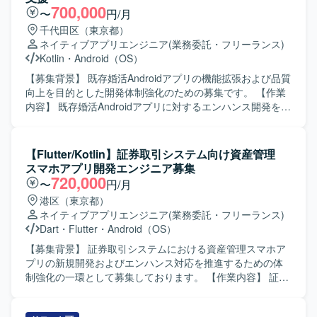
700,000
〜
円/月
千代田区（東京都）
ネイティブアプリエンジニア
(業務委託・フリーランス)
Kotlin
・
Android（OS）
【募集背景】 既存婚活Androidアプリの機能拡張および品質
向上を目的とした開発体制強化のための募集です。 【作業
内容】 既存婚活Androidアプリに対するエンハンス開発を行
っていただきます。具体的には、新機能追加や既存機能の
改修、コード品質の改善、自動テストの追加・修正などを
担当していただきます。また、チームメンバーや他チーム
【Flutter/Kotlin】証券取引システム向け資産管理
と連携しながら、仕様調整やレビュー対応も行っていただ
スマホアプリ開発エンジニア募集
きます。 【求める人物像】 チーム開発を前提に円滑なコミ
720,000
〜
円/月
ュニケーションが取れ、自ら課題を発見し改善提案ができ
港区（東京都）
る方を求めています。既存の設計やテスト方針を尊重しつ
ネイティブアプリエンジニア
(業務委託・フリーランス)
つ、より良いアーキテクチャや開発プロセスを意識して取
Dart
・
Flutter
・
Android（OS）
り組める方が望ましいです。 【ポジションの魅力】 コンシ
ューマ向け婚活アプリの開発に携わることで、多くのユー
【募集背景】 証券取引システムにおける資産管理スマホア
ザーに影響力のあるサービス開発経験を積むことができま
プリの新規開発およびエンハンス対応を推進するための体
す。既存プロダクトのエンハンス開発を通じて、アーキテ
制強化の一環として募集しております。 【作業内容】 証券
クチャ設計や自動テストの実装など、モダンなAndroid開発
取引システム向け資産管理スマホアプリの新規開発および
の知見を深めることができます。 【開発環境】 Android向
機能追加開発をご担当いただきます。Flutter を用いたモバ