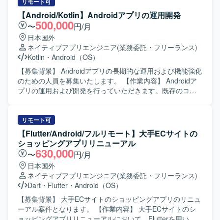
けネイティブアプリ開発環境にて、Kotlin/JavaおよびGitを
イルアプリ開発を中心に、Kotlin を用いたBFF周辺の開発に
リモート可
用いたチーム開発を行います。アーキテクチャはClean
も関わっていただく想定です。生成AIを活用した開発プロ
【Android/Kotlin】Androidアプリの運用開発
Architectureを意識した構成となっている想定です。
セスを取り入れつつ、ビジネス側メンバーとコミュニケー
500,000
〜
円/月
ションを取りながら要件の整理や仕様調整、実装、レビュ
日本国外
ーを行っていただきます。スクラムベースのアジャイル開
ネイティブアプリエンジニア
(業務委託・フリーランス)
発に参加し、定期的なリリースサイクルの中で設計から実
Kotlin
・
Android（OS）
装、テスト、改善まで一連の工程に携わっていただきま
す。 【求める人物像】 チームメンバーやビジネス側と積極
【募集背景】 Androidアプリの長期的な運用および機能強化
的にコミュニケーションを取りながら、自ら課題を発見し
のための人員を募集いたします。 【作業内容】 Androidア
解決に向けて主体的に動ける方を求めております。新しい
プリの運用および開発を行っていただきます。既存のコー
技術や開発手法への関心が高く、生成AIなどの新しい取り
ドに対して改善提案を行いながら、品質向上と機能追加を
組みにも前向きにチャレンジいただける方が望ましいで
進めていただきます。 【求める人物像】 自発的に行動でき
す。 【ポジションの魅力】 金融領域の証券取引システムに
る方を求めております。協調性を持ち、円滑なコミュニケ
リモート可
関わる資産管理スマホアプリ開発に携わることで、ドメイ
ーションができる方を歓迎いたします。既存のコードに対
【Flutter/Android/フルリモート】大手ECサイトの
ン知見とモバイルアプリ開発スキルの両方を高めていただ
して主体的に改善提案ができる方にご活躍いただけます。
ショッピングアプリリニューアル
けます。Flutter を中心としたクロスプラットフォーム開発
【ポジションの魅力】 長期的な運用と開発を通じて、
630,000
〜
円/月
に加え、生成AIを活用した開発プロセスを経験できる環境
Androidアプリケーションの改善サイクルを継続的に経験で
日本国外
です。スクラムによる短い開発サイクルの中で、企画から
きる環境です。既存コードの改善提案を行うことで、設計
ネイティブアプリエンジニア
(業務委託・フリーランス)
リリースまでの一連の流れを継続的に経験できる点も魅力
や品質向上に深く関わることができます。 【開発環境】
Dart
・
Flutter
・
Android（OS）
です。 【開発環境】 Flutter（モバイル）、Kotlin（BFF）
Androidアプリケーション開発環境にて、MVVMアーキテク
を中心とした構成で、アジャイル（スクラム）開発を採用
チャに沿った開発を行います。
【募集背景】 大手ECサイトのショッピングアプリのリニュ
しております。約3週間ごとのリリースサイクルで継続的な
ーアル案件となります。 【作業内容】 大手ECサイトのシ
機能追加と改善を行っております。
ョッピングアプリリニューアルにおいて、Flutterを用いた