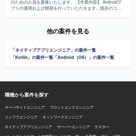
的にコミュニケーションを取りながら、自ら課題を発見し
のための人員を募集いたします。 【作業内容】 Androidア
解決に向けて主体的に動ける方を求めております。新しい
プリの運用および開発を行っていただきます。既存のコー
技術や開発手法への関心が高く、生成AIなどの新しい取り
ドに対して改善提案を行いながら、品質向上と機能追加を
組みにも前向きにチャレンジいただける方が望ましいで
進めていただきます。 【求める人物像】 自発的に行動でき
す。 【ポジションの魅力】 金融領域の証券取引システムに
る方を求めております。協調性を持ち、円滑なコミュニケ
他の案件を見る
関わる資産管理スマホアプリ開発に携わることで、ドメイ
ーションができる方を歓迎いたします。既存のコードに対
ン知見とモバイルアプリ開発スキルの両方を高めていただ
して主体的に改善提案ができる方にご活躍いただけます。
けます。Flutter を中心としたクロスプラットフォーム開発
【ポジションの魅力】 長期的な運用と開発を通じて、
「ネイティブアプリエンジニア」の案件一覧
に加え、生成AIを活用した開発プロセスを経験できる環境
Androidアプリケーションの改善サイクルを継続的に経験で
です。スクラムによる短い開発サイクルの中で、企画から
きる環境です。既存コードの改善提案を行うことで、設計
「Kotlin」の案件一覧
「Android（OS）」の案件一覧
リリースまでの一連の流れを継続的に経験できる点も魅力
や品質向上に深く関わることができます。 【開発環境】
です。 【開発環境】 Flutter（モバイル）、Kotlin（BFF）
Androidアプリケーション開発環境にて、MVVMアーキテク
を中心とした構成で、アジャイル（スクラム）開発を採用
チャに沿った開発を行います。
しております。約3週間ごとのリリースサイクルで継続的な
機能追加と改善を行っております。
職種から案件を探す
サーバサイドエンジニア
フロントエンドエンジニア
インフラエンジニア
ネットワークエンジニア
ネイティブアプリエンジニア
サーバーエンジニア
テスター