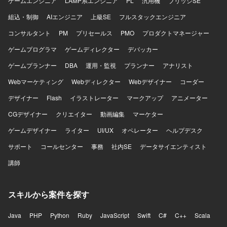
ゲームエンジニア
LAMP系エンジニア
PL
汎用機
ブリッジSE
組込・制御
AIエンジニア
上級SE
フルスタックエンジニア
コンサルタント
PM
プリセールス
PMO
プロダクトマネージャー
ゲームプログラマ
ゲームディレクター
デバッカー
ゲームプランナー
DBA
運用・監視
プランナー
アナリスト
Webマーケティング
Webディレクター
Webデザイナー
コーダー
デザイナー
Flash
イラストレーター
マークアップ
アニメーター
CGデザイナー
クリエイター
動画編集
マーケター
ゲームデザイナー
ライター
UI/UX
オペレーター
ヘルプデスク
サポート
コールセンター
事務
社内SE
データサイエンティスト
講師
スキルから案件を探す
Java
PHP
Python
Ruby
JavaScript
Swift
C#
C++
Scala