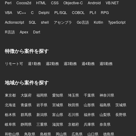
Perl
Cocos2d
HTML
CSS
Objective-C
Android
VB.NET
VBA
VC++
C
Delphi
PL/SQL
COBOL
PL/I
RPG
Actionscript
SQL
shell
アセンブラ
Go言語
Kotlin
TypeScript
R言語
Apex
Dart
特徴から案件を探す
リモート可
週1勤務
週2勤務
週3勤務
週4勤務
週5勤務
地域から案件を探す
東京都
大阪府
福岡県
愛知県
埼玉県
千葉県
神奈川県
北海道
青森県
岩手県
宮城県
秋田県
山形県
福島県
茨城県
栃木県
群馬県
新潟県
富山県
石川県
福井県
山梨県
長野県
岐阜県
静岡県
三重県
滋賀県
京都府
兵庫県
奈良県
和歌山県
鳥取県
島根県
岡山県
広島県
山口県
徳島県