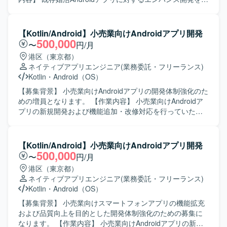
っていただきます。具体的には、新機能追加や既存機能の
改修、コード品質の改善、自動テストの追加・修正などを
担当していただきます。また、チームメンバーや他チーム
【Kotlin/Android】小売業向けAndroidアプリ開発
と連携しながら、仕様調整やレビュー対応も行っていただ
500,000
〜
円/月
きます。 【求める人物像】 チーム開発を前提に円滑なコミ
港区（東京都）
ュニケーションが取れ、自ら課題を発見し改善提案ができ
ネイティブアプリエンジニア
(業務委託・フリーランス)
る方を求めています。既存の設計やテスト方針を尊重しつ
Kotlin
・
Android（OS）
つ、より良いアーキテクチャや開発プロセスを意識して取
り組める方が望ましいです。 【ポジションの魅力】 コンシ
【募集背景】 小売業向けAndroidアプリの開発体制強化のた
ューマ向け婚活アプリの開発に携わることで、多くのユー
めの増員となります。 【作業内容】 小売業向けAndroidア
ザーに影響力のあるサービス開発経験を積むことができま
プリの新規開発および機能追加・改修対応を行っていただ
す。既存プロダクトのエンハンス開発を通じて、アーキテ
きます。Kotlinを用いた実装やAPI連携部分の開発を中心
クチャ設計や自動テストの実装など、モダンなAndroid開発
に、品質向上に向けた改善対応などもご担当いただきま
の知見を深めることができます。 【開発環境】 Android向
す。 【求める人物像】 モバイルアプリ開発に主体的に取り
【Kotlin/Android】小売業向けAndroidアプリ開発
けネイティブアプリ開発環境にて、Kotlin/JavaおよびGitを
組み、周囲とコミュニケーションを取りながら自律的に開
500,000
〜
円/月
用いたチーム開発を行います。アーキテクチャはClean
発を推進いただける方を求めています。技術的な知見を活
港区（東京都）
Architectureを意識した構成となっている想定です。
かしつつ、仕様の意図を汲み取りながら柔軟に対応いただ
ネイティブアプリエンジニア
(業務委託・フリーランス)
ける方が望ましいです。 【ポジションの魅力】 Kotlinを中
Kotlin
・
Android（OS）
心としたAndroidアプリ開発に深く関わることができ、アプ
リの機能改善や品質向上に直接貢献できる環境です。クリ
【募集背景】 小売業向けスマートフォンアプリの機能拡充
ーンアーキテクチャやDDDなどのモダンな設計思想にも触
および品質向上を目的とした開発体制強化のための募集に
れながら経験を積むことができます。 【開発環境】 Kotlin
なります。 【作業内容】 小売業向けAndroidアプリの新規