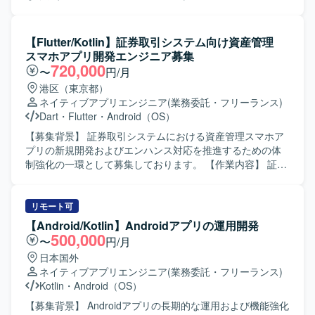
を用いたAndroidアプリケーション開発環境となります。
機能開発および改修対応を行っていただきます。Kotlinを用
いた画面・ロジック実装やAPI連携の実装、既存機能の改善
や不具合修正などを担当していただきます。設計内容を踏
【Flutter/Kotlin】証券取引システム向け資産管理
まえたコーディング、コードレビュー対応、必要に応じた
スマホアプリ開発エンジニア募集
技術調査やドキュメント作成なども想定されています。
720,000
〜
円/月
【求める人物像】 主体的に課題を発見し改善提案ができる
港区（東京都）
方を求めています。チームメンバーと円滑にコミュニケー
ネイティブアプリエンジニア
(業務委託・フリーランス)
ションを取りながら開発を進められる方、仕様意図を理解
Dart
・
Flutter
・
Android（OS）
したうえで自律的に実装方針を検討できる方が望ましいで
す。 【ポジションの魅力】 小売業向けアプリの開発を通じ
【募集背景】 証券取引システムにおける資産管理スマホア
て、ユーザーの利便性向上に直結する機能に携わることが
プリの新規開発およびエンハンス対応を推進するための体
できます。KotlinによるAndroidアプリ開発の実務経験を積
制強化の一環として募集しております。 【作業内容】 証券
みながら、アーキテクチャ設計や品質改善にも関与できる
取引システム向け資産管理スマホアプリの新規開発および
環境です。 【開発環境】 Kotlinを用いたAndroidアプリケー
機能追加開発をご担当いただきます。Flutter を用いたモバ
ション開発環境になります。API連携を前提としたモバイル
イルアプリ開発を中心に、Kotlin を用いたBFF周辺の開発に
リモート可
アプリ開発に携わっていただきます。
も関わっていただく想定です。生成AIを活用した開発プロ
【Android/Kotlin】Androidアプリの運用開発
セスを取り入れつつ、ビジネス側メンバーとコミュニケー
500,000
〜
円/月
ションを取りながら要件の整理や仕様調整、実装、レビュ
日本国外
ーを行っていただきます。スクラムベースのアジャイル開
ネイティブアプリエンジニア
(業務委託・フリーランス)
発に参加し、定期的なリリースサイクルの中で設計から実
Kotlin
・
Android（OS）
装、テスト、改善まで一連の工程に携わっていただきま
す。 【求める人物像】 チームメンバーやビジネス側と積極
【募集背景】 Androidアプリの長期的な運用および機能強化