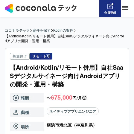
会員登録
>
>
>
ココナラテック
案件を探す
Kotlinの案件
【Android/Kotlin/リモート併用】自社SaaSデジタルサイネージ向けAndroi
dアプリの開発・運用・構築
リモート可
募集終了
【Android/Kotlin/リモート併用】自社Saa
Sデジタルサイネージ向けAndroidアプリ
の開発・運用・構築
675,000
報酬
〜
円/月
ネイティブアプリエンジニア
職種
横浜市港北区（神奈川県）
場所