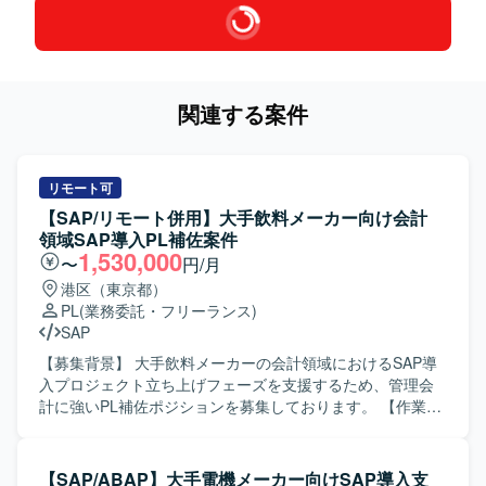
関連する案件
リモート可
【SAP/リモート併用】大手飲料メーカー向け会計
領域SAP導入PL補佐案件
1,530,000
〜
円/月
港区（東京都）
PL
(業務委託・フリーランス)
SAP
【募集背景】 大手飲料メーカーの会計領域におけるSAP導
入プロジェクト立ち上げフェーズを支援するため、管理会
計に強いPL補佐ポジションを募集しております。 【作業内
容】 大手飲料メーカー向け会計領域のSAP導入プロジェク
トにおいて、要件定義前の立ち上げフェーズから参画して
いただきます。財務会計寄りの元請PLを管理会計の知見で
【SAP/ABAP】大手電機メーカー向けSAP導入支