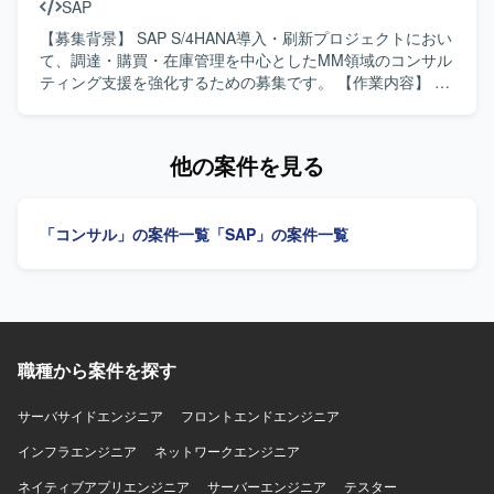
SAP
を意識しながら関係者と円滑にコミュニケーションを取
り、課題解決に前向きに取り組んでいただける方が望まし
【募集背景】 SAP S/4HANA導入・刷新プロジェクトにおい
いです。 【ポジションの魅力】 大規模なSAP導入プロジェ
て、調達・購買・在庫管理を中心としたMM領域のコンサル
クトにおいて、複数工場への共通MES展開を見据えたモデ
ティング支援を強化するための募集です。 【作業内容】 調
ル設計や、PP・CO(PC)領域における業務プロセス設計から
達・購買・在庫管理業務の現状整理およびTo-Be設計を行い
トレーニングまで幅広い工程に携わることができます。ロ
ます。SAP MM領域の要件定義やFit & Gapを実施し、日本
ジ領域横断での経験を積むことで、上流工程から下流工程
側ユーザー、海外チーム、ベンダーとの英日での調整を行
他の案件を見る
まで一貫したスキルと知見を身につけていただけます。
います。テストおよび移行支援にも携わっていただきま
【開発環境】 SAPを中心とした基幹システム導入プロジェ
す。 【求める人物像】 調達・購買・在庫管理業務に対する
クト環境となります。
理解を持ち、SAP MM領域での上流工程から一連のプロセ
「コンサル」の案件一覧
「SAP」の案件一覧
スに主体的に取り組んでいただける方を求めています。日
本語と英語でのコミュニケーションに長け、国内外の関係
者と円滑に連携できる方を歓迎します。 【ポジションの魅
力】 SAP S/4HANA導入・刷新という大規模かつグローバル
なプロジェクトに参画し、調達・購買領域における専門性
とバイリンガルコンサルタントとしての経験を高めていた
職種から案件を探す
だけます。MMリードとしてのキャリア形成や他モジュール
との連携知識の習得も期待できます。 【開発環境】 SAP
S/4HANAまたはECC環境上でのMM領域を中心としたシス
サーバサイドエンジニア
フロントエンドエンジニア
テムです。AribaやCoupaなど外部購買システムとの連携が
インフラエンジニア
ネットワークエンジニア
発生する可能性があります。
ネイティブアプリエンジニア
サーバーエンジニア
テスター