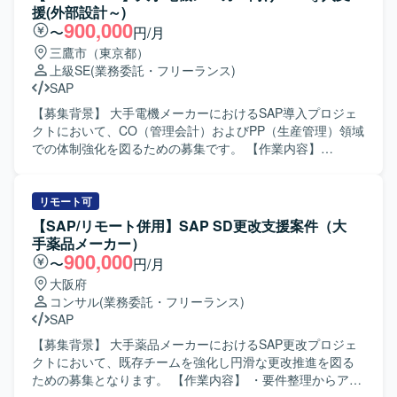
補完しつつ、エンドユーザーの要件調整・取りまとめを行
援(外部設計～)
い、要望を受け止めながら最適解を提案していただきま
900,000
〜
円/月
す。また、元請SIer側の若手メンバーのマネジメントもご担
三鷹市（東京都）
当いただきます。 【求める人物像】 管理会計と財務会計の
上級SE
(業務委託・フリーランス)
双方を理解し、エンドユーザーの多様な要望に対して冷静
SAP
かつ柔軟に対応できる方を求めております。関係者とのコ
ミュニケーションを通じて合意形成を図り、プロジェクト
【募集背景】 大手電機メーカーにおけるSAP導入プロジェ
を前向きに推進できる方にご活躍いただきたいと考えてお
クトにおいて、CO（管理会計）およびPP（生産管理）領域
ります。 【ポジションの魅力】 大手メーカーの重要プロジ
での体制強化を図るための募集です。 【作業内容】
ェクト立ち上げフェーズから参画でき、会計領域における
CO（管理会計）およびPP（生産管理）領域における
SAP導入の上流工程を主導的に経験していただけます。管
S/4HANA導入プロジェクトで、外部設計以降の各工程をご
理会計の専門性を活かしつつ、エンドとの要件調整や若手
担当いただきます。具体的には、標準機能およびアドオン
リモート可
メンバーのマネジメントなど、上流マネジメントスキルも
機能に関する要件整理や外部設計、エラー発生時の原因分
【SAP/リモート併用】SAP SD更改支援案件（大
磨くことができる環境です。 【開発環境】 SAP FI/CO を中
析と修正方針の検討、ABAPアドオンのデバッグ結果を踏ま
手薬品メーカー）
心とした会計領域のSAP環境を前提としたプロジェクトと
えた不具合判定などを行っていただきます。また、管理会
900,000
〜
円/月
なります。
計および生産管理に関する業務フロー理解をもとに、関連
大阪府
トランザクションの確認や業務部門との認識合わせなども
コンサル
(業務委託・フリーランス)
行っていただきます。 【求める人物像】 自身のタスクに責
SAP
任感を持ち、主体的に業務を遂行できる方を求めていま
す。関係者とのコミュニケーションを円滑に行いながら、
【募集背景】 大手薬品メーカーにおけるSAP更改プロジェ
課題に対して前向きに取り組んでいただける方を歓迎いた
クトにおいて、既存チームを強化し円滑な更改推進を図る
します。 【ポジションの魅力】 大手電機メーカー向けの大
ための募集となります。 【作業内容】 ・要件整理からアー
規模SAP導入案件に参画いただくことで、S/4HANA環境に