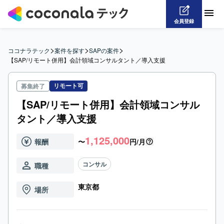
会員登録
>
>
>
ココナラテック
案件を探す
SAPの案件
【SAP/リモート併用】会計領域コンサルタント／導入支援
リモート可
募集終了
【SAP/リモート併用】会計領域コンサル
タント／導入支援
1,125,000
報酬
〜
円/月
コンサル
職種
東京都
場所