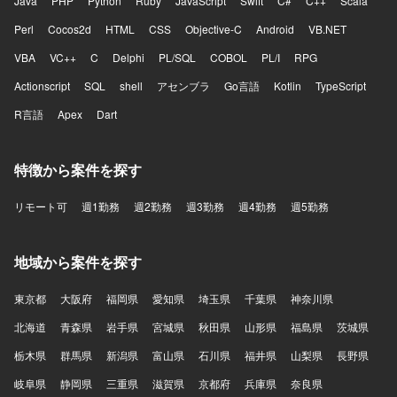
Java
PHP
Python
Ruby
JavaScript
Swift
C#
C++
Scala
Perl
Cocos2d
HTML
CSS
Objective-C
Android
VB.NET
VBA
VC++
C
Delphi
PL/SQL
COBOL
PL/I
RPG
Actionscript
SQL
shell
アセンブラ
Go言語
Kotlin
TypeScript
R言語
Apex
Dart
特徴から案件を探す
リモート可
週1勤務
週2勤務
週3勤務
週4勤務
週5勤務
地域から案件を探す
東京都
大阪府
福岡県
愛知県
埼玉県
千葉県
神奈川県
北海道
青森県
岩手県
宮城県
秋田県
山形県
福島県
茨城県
栃木県
群馬県
新潟県
富山県
石川県
福井県
山梨県
長野県
岐阜県
静岡県
三重県
滋賀県
京都府
兵庫県
奈良県