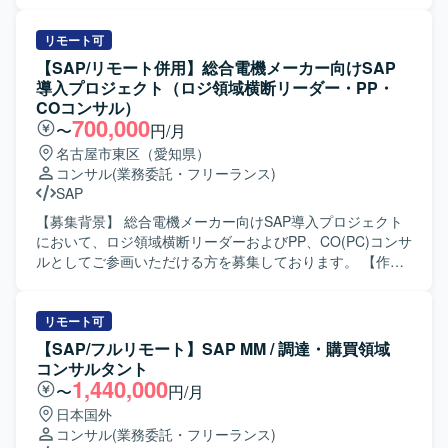
キテクチャ設計、実装、テスト、運用設計までの一連の作
おけるCOおよびPP領域の知見を深めることができます。標
業に関する支援を行っていただきます。 ・開発ベンダーの
準機能とアドオン機能の両面から要件整理や設計・検証に
成果物（仕様書、テスト結果）のレビューを実施していた
リモート可
携わることで、上流工程から一連のプロセスを経験できる
だきます。 ・UATにおけるユーザーサポートおよび課題整
【SAP/リモート併用】総合電機メーカー向けSAP
点が魅力です。 【開発環境】 SAP S/4HANA環境上でのCO
理、問い合わせ対応を行っていただきます。 ・関係者向け
導入プロジェクト（ロジ領域横断リーダー・PP・
およびPPモジュール、ABAPによるアドオン開発・デバッグ
のまとめ資料や説明資料の作成を行っていただきます。 ・
COコンサル）
を行う構成となっています。
プロジェクト関係者との調整や情報共有など、コミュニケ
700,000
〜
円/月
ーションを取りながら推進していただきます。 【求める人
名古屋市東区（愛知県）
物像】 ・コミュニケーション力が高く、明るく前向きに取
コンサル
(業務委託・フリーランス)
り組んでいただける方を求めております。 ・社員側の立ち
SAP
位置として、主体的かつスコープにとらわれず柔軟に動け
る方を想定しております。 ・ユーザーとベンダー双方の意
【募集背景】 総合電機メーカー向けSAP導入プロジェクト
図や要望をくみ取り、わかりやすく翻訳・整理しながらコ
において、ロジ領域横断リーダーおよびPP、CO(PC)コンサ
ミュニケーションサポートができる方を歓迎いたします。
ルとしてご参画いただける方を募集しております。 【作業
【ポジションの魅力】 ・大手薬品メーカーにおけるSAP更
内容】 ロジ領域横断リーダーとして、複数工場への共通
改プロジェクトに参画し、販売領域の知見を深めながら上
MES展開を見据えたモデル設計を行っていただきます。 PP
流から一連の工程に関わっていただけます。 ・ユーザーサ
およびCO(PC)コンサルとして、領域リーダーのもとで業務
リモート可
イドに近い立場で、業務部門と開発ベンダーの橋渡し役と
プロセス設計からコンフィグ定義、マスタ・トランザクシ
【SAP/フルリモート】SAP MM / 調達・購買領域
して、プロジェクト推進に大きく貢献できるポジションで
ョン項目定義、テスト、トレーニングまで一連の作業を実
コンサルタント
す。 ・製薬業界特有の業務知識やSAP S/4HANAの経験を活
行していただきます。 【求める人物像】 担当領域の基本的
1,440,000
〜
円/月
かしつつ、更なるスキルアップが図れる環境です。 【開発
知識を有し、領域リーダーの指示のもとで主体的かつ責任
日本国外
環境】 ・SAP S/4HANA（販売領域／SDモジュール）を中
感を持って業務プロセス設計からトレーニングまでやり切
コンサル
(業務委託・フリーランス)
心とした環境での開発・運用設計支援となります。
っていただける方を求めております。また、ロジ領域全体