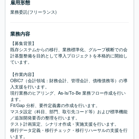
雇用形態
業務委託(フリーランス)
業務内容
【募集背景】

既存システムからの移行、業務標準化、グループ横断での会
計基盤整備を目的として導入プロジェクトを本格的に開始し
ています。

【作業内容】

OBIC7（会計領域：財務会計、管理会計、債権債務等）の導
入支援を行います。

現行業務のヒアリング、As-Is/To-Be 業務フロー作成を行い
ます。

Fit/Gap 分析、要件定義書の作成を行います。

マスタ設定（科目、部門、取引先コード等）および標準機能
／追加開発要否の整理を行います。

テスト計画策定、シナリオ作成・実施支援を行います。

移行データ定義・移行チェック・移行リハーサルの支援を行
います。
