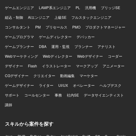
ゲームエンジニア
LAMP系エンジニア
PL
汎用機
ブリッジSE
組込・制御
AIエンジニア
上級SE
フルスタックエンジニア
コンサルタント
PM
プリセールス
PMO
プロダクトマネージャー
ゲームプログラマ
ゲームディレクター
デバッカー
ゲームプランナー
DBA
運用・監視
プランナー
アナリスト
Webマーケティング
Webディレクター
Webデザイナー
コーダー
デザイナー
Flash
イラストレーター
マークアップ
アニメーター
CGデザイナー
クリエイター
動画編集
マーケター
ゲームデザイナー
ライター
UI/UX
オペレーター
ヘルプデスク
サポート
コールセンター
事務
社内SE
データサイエンティスト
講師
スキルから案件を探す