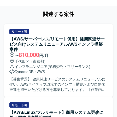
関連する案件
リモート可
【AWS/サーバーレス/リモート併用】健康関連サー
ビス向けシステムリニューアルAWSインフラ構築
案件
810,000
〜
円/月
千代田区（東京都）
インフラエンジニア
(業務委託・フリーランス)
DynamoDB
・
AWS
【募集背景】 健康関連サービスのシステムリニューアルに
伴い、AWSネイティブ環境でのインフラ構築および自動化
推進を担当いただける方を募集しております。 【作業内
容】 POC推進をご担当いただきます。 開発環境およびITa
／ITb／ST環境の構築を行っていただきます。 Github
Actionsを用いた自動ビルド／デプロイ／テスト設定（ECR
リモート可
連携）を実施していただきます。 Lambdaを用いた大量受
【AWS/Linux/フルリモート】商用システム更改に
検の自動テスト推進を行っていただきます。 その他、メン