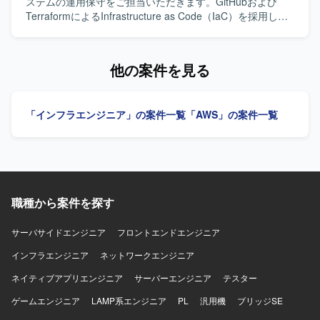
ェアの知見を深めながら、インフラエンジニアとしてのス
ステムの運用保守をご担当いただきます。GitHubおよび
キルセットを幅広く強化していただけます。 【開発環境】
TerraformによるInfrastructure as Code（IaC）を採用し、
Windows、Linux、AWS、JP1、Systemwalker、Symfoware
AWSインフラの運用保守、障害対応、変更作業、改善対応
などを利用したインフラ環境での業務となります。
を行っていただきます。 【求める人物像】 主体的に課題を
発見し、改善提案・実行ができる方を求めています。 【ポ
他の案件を見る
ジションの魅力】 Infrastructure as Code（IaC）を活用し
たAWSインフラの運用保守に携わることができます。 【開
発環境】 AWS、Terraform、GitHub、Linux、Dockerを使用
「インフラエンジニア」の案件一覧
「AWS」の案件一覧
します。
職種から案件を探す
サーバサイドエンジニア
フロントエンドエンジニア
インフラエンジニア
ネットワークエンジニア
ネイティブアプリエンジニア
サーバーエンジニア
テスター
ゲームエンジニア
LAMP系エンジニア
PL
汎用機
ブリッジSE