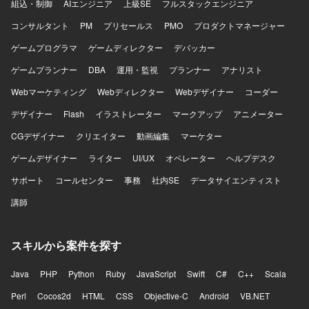
組込・制御
AIエンジニア
上級SE
フルスタックエンジニア
コンサルタント
PM
プリセールス
PMO
プロダクトマネージャー
ゲームプログラマ
ゲームディレクター
デバッカー
ゲームプランナー
DBA
運用・監視
プランナー
アナリスト
Webマーケティング
Webディレクター
Webデザイナー
コーダー
デザイナー
Flash
イラストレーター
マークアップ
アニメーター
CGデザイナー
クリエイター
動画編集
マーケター
ゲームデザイナー
ライター
UI/UX
オペレーター
ヘルプデスク
サポート
コールセンター
事務
社内SE
データサイエンティスト
講師
スキルから案件を探す
Java
PHP
Python
Ruby
JavaScript
Swift
C#
C++
Scala
Perl
Cocos2d
HTML
CSS
Objective-C
Android
VB.NET