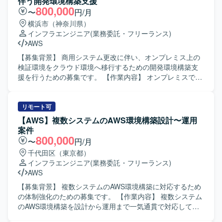
伴う開発環境構築支援
バー向けの展開資料作成を行っていただきます。 【求める
800,000
〜
円/月
人物像】 チーム内外と円滑にコミュニケーションを取りな
横浜市（神奈川県）
がら、主体的に業務を推進いただける方を求めておりま
インフラエンジニア
(業務委託・フリーランス)
す。 【ポジションの魅力】 AWSネイティブなサーバーレス
AWS
アーキテクチャにおけるインフラ構築や自動化の知見を深
めることができます。 要件定義から運用保守まで一連の工
【募集背景】 商用システム更改に伴い、オンプレミス上の
程に関わることで、上流から下流まで幅広い経験を積むこ
検証環境をクラウド環境へ移行するための開発環境構築支
とができます。 【開発環境】 サーバーレス（AWSネイティ
援を行うための募集です。 【作業内容】 オンプレミスで構
ブ）環境上で、Github Actionsなどを用いた自動化を行って
築されている既存検証環境の構成および構築手順書を参照
いただきます。
し、AWS環境上に同等の開発環境を構築していただきま
す。AWS特有のネットワーク設定については、お客様と内
リモート可
容を確認しながら設計・設定を進めていただきます。 【求
【AWS】複数システムのAWS環境構築設計〜運用
める人物像】 与えられた手順や要件を踏まえて、自立して
案件
環境構築作業を進められる方を求めています。お客様とコ
800,000
〜
円/月
ミュニケーションを取りながら、不明点を積極的に確認
千代田区（東京都）
し、段階的に環境を仕上げていける方です。 【ポジション
インフラエンジニア
(業務委託・フリーランス)
の魅力】 オンプレミスからクラウドへの移行案件に関わる
AWS
ことで、AWS上でのネットワーク設計や環境構築の実務経
験を積むことができます。既存手順書をベースにしつつ
【募集背景】 複数システムのAWS環境構築に対応するため
も、クラウド特有の設計検討にも携わることができます。
の体制強化のための募集です。 【作業内容】 複数システム
【開発環境】 AWS上の各種サービスおよびLinux（RHEL
のAWS環境構築を設計から運用まで一気通貫で対応してい
系）を用いた開発環境構築となります。
ただきます。主にフロント業務として顧客折衝やアプリチ