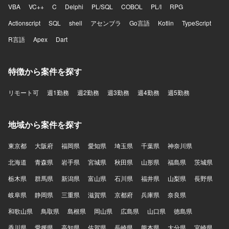
VBA
VC++
C
Delphi
PL/SQL
COBOL
PL/I
RPG
Actionscript
SQL
shell
アセンブラ
Go言語
Kotlin
TypeScript
R言語
Apex
Dart
特徴から案件を探す
リモート可
週1勤務
週2勤務
週3勤務
週4勤務
週5勤務
地域から案件を探す
東京都
大阪府
福岡県
愛知県
埼玉県
千葉県
神奈川県
北海道
青森県
岩手県
宮城県
秋田県
山形県
福島県
茨城県
栃木県
群馬県
新潟県
富山県
石川県
福井県
山梨県
長野県
岐阜県
静岡県
三重県
滋賀県
京都府
兵庫県
奈良県
和歌山県
鳥取県
島根県
岡山県
広島県
山口県
徳島県
香川県
愛媛県
高知県
佐賀県
長崎県
熊本県
大分県
宮崎県