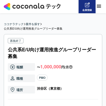
会員登録
>
>
ココナラテック
案件を探す
公共系E/U向け運用推進グループリーダー募集
募集終了
公共系E/U向け運用推進グループリーダー
募集
1,000,000
報酬
〜
円/月
PMO
職種
渋谷区（東京都）
場所