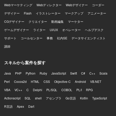
Webマーケティング
Webディレクター
Webデザイナー
コーダー
デザイナー
Flash
イラストレーター
マークアップ
アニメーター
CGデザイナー
クリエイター
動画編集
マーケター
ゲームデザイナー
ライター
UI/UX
オペレーター
ヘルプデスク
サポート
コールセンター
事務
社内SE
データサイエンティスト
講師
スキルから案件を探す
Java
PHP
Python
Ruby
JavaScript
Swift
C#
C++
Scala
Perl
Cocos2d
HTML
CSS
Objective-C
Android
VB.NET
VBA
VC++
C
Delphi
PL/SQL
COBOL
PL/I
RPG
Actionscript
SQL
shell
アセンブラ
Go言語
Kotlin
TypeScript
R言語
Apex
Dart