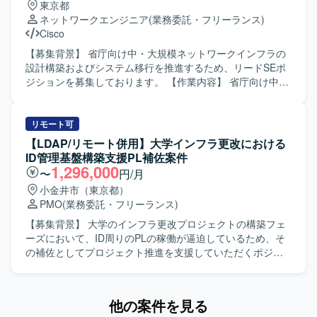
東京都
ジェクトを対象としたPMO支援となります。
課題の解決を通じて各事業部を支援します。インフラ、ア
ネットワークエンジニア
(業務委託・フリーランス)
プリケーション両面からモダン化を推進し、生産性向上と
Cisco
リスク軽減を図るほか、開発組織の課題解決、エンジニア
の育成や採用支援にも関わっていただきます。 【求める人
【募集背景】 省庁向け中・大規模ネットワークインフラの
物像】 複数プロダクトや組織を横断して技術課題に向き合
設計構築およびシステム移行を推進するため、リードSEポ
い、自ら課題を設定しながら関係者を巻き込んで計画を遂
ジションを募集しております。 【作業内容】 省庁向け中・
行できる方を求めています。新旧さまざまなシステムへの
大規模ネットワーク（SD-WAN等を含む）の設計・構築お
キャッチアップが早く、インフラからバックエンド、フロ
よび移行計画の策定を行っていただきます。クライアント
ントエンドまで幅広い技術スタックに対して学習意欲と好
である省庁の管理者および利用者向けに説明資料を作成
リモート可
奇心を持って取り組める方が望ましいです。テスト駆動開
し、対面での技術説明や合意形成を実施していただきま
【LDAP/リモート併用】大学インフラ更改における
発やモダンアーキテクチャに関心があり、長期的な視点で
す。業務システムや基幹システム（クラウド/オンプレミ
ID管理基盤構築支援PL補佐案件
開発組織とプロダクトの成長にコミットいただける方を歓
ス）の移行におけるフロント対応および推進、ベンダーや
1,296,000
〜
円/月
迎いたします。 【ポジションの魅力】 CTOやVPoEと近い
関連部署など各ステークホルダーとの利害調整・折衝業務
小金井市（東京都）
立場で、全社横断の技術戦略やプロジェクトに深く関わる
も担当していただきます。また、プロジェクトにおけるリ
PMO
(業務委託・フリーランス)
ことができます。新規事業の立ち上げから既存プロダクト
ーダー/サブリーダーとしてタスク管理や進捗管理も行って
のモダン化まで幅広いテーマに携わることで、技術・組織
いただきます。 【求める人物像】 技術的な専門性に加え、
【募集背景】 大学のインフラ更改プロジェクトの構築フェ
の両面で成長できる環境です。単一プロダクトに留まら
省庁のドキュメント文化を理解し、対面での丁寧なコミュ
ーズにおいて、ID周りのPLの稼働が逼迫しているため、そ
ず、多様な領域のプロジェクトに関わることで、アーキテ
ニケーションができる方を求めております。関係者との合
の補佐としてプロジェクト推進を支援していただくポジシ
クトやテックリードとしての経験値を高めていただけま
意形成を主体的にリードしながら、責任感を持ってプロジ
ョンです。 【作業内容】 大学向けインフラ更改プロジェク
す。 【開発環境】 Go、Next.js、MySQL（Spannerを含
ェクトを推進できる方が望ましいです。 【ポジションの魅
トにおけるID管理基盤構築支援を行っていただきます。PL
む）、Redis、GCP、AWS、DataDog などを利用してお
力】 中央省庁向けの中・大規模ネットワークインフラ案件
補佐としてプロジェクト推進や進捗管理支援を担当してい
他の案件を見る
り、支援先によってさまざまな技術スタックに触れていた
にリードSEとして参画できるため、社会的インパクトの大
ただきます。LDAPを中心としたID管理基盤の設計・構築お