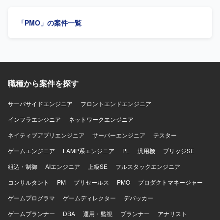
だけます。
きいプロジェクトに裁量を持って関わることができます。
よび各種調整対応を実施していただきます。顧客および関
要件定義から設計・構築・移行まで一連の工程に携わるこ
係ベンダーとの折衝や課題管理を行っていただきます。PL
「PMO」の案件一覧
とで、ネットワークおよびインフラ領域の経験を広く深く
のリソース不足領域を巻き取り、主体的に課題解決に取り
積むことができます。 【開発環境】 中・大規模ネットワー
組んでいただきます。各種ドキュメント作成、レビュー、
ク環境（SD-WAN、GSS等）およびオンプレミスと各種ク
会議対応を行っていただきます。スケジュール管理および
ラウドを組み合わせたハイブリッドインフラ環境での設
構築フェーズ全体の推進支援を担当していただきます。
計・構築・移行を行います。
【求める人物像】 自走して課題を発見し、関係者と連携し
ながら解決まで主体的に推進できる方を求めています。顧
職種から案件を探す
客やベンダーとのコミュニケーションを円滑に行い、厳し
いスケジュール下でも粘り強くプロジェクトを前進させら
れる方が望ましいです。ドキュメントを整理しながら、全
サーバサイドエンジニア
フロントエンドエンジニア
体像を把握して動ける方を求めています。 【ポジションの
インフラエンジニア
ネットワークエンジニア
魅力】 大学の大規模インフラ更改プロジェクトにおいて、
ID管理・認証基盤領域のPL補佐として上流から構築フェー
ネイティブアプリエンジニア
サーバーエンジニア
テスター
ズに深く関わることができます。LDAPを中心としたID管理
ゲームエンジニア
基盤の知見を活かしつつ、顧客・ベンダー折衝やスケジュ
LAMP系エンジニア
PL
汎用機
ブリッジSE
ール管理などプロジェクトマネジメント寄りの経験を積む
組込・制御
AIエンジニア
上級SE
フルスタックエンジニア
ことができます。厳しいスケジュール環境での推進経験
は、その後の大規模案件でのキャリアにもつながります。
コンサルタント
PM
プリセールス
PMO
プロダクトマネージャー
【開発環境】 LDAPを中心としたID管理・認証基盤、Active
ゲームプログラマ
ゲームディレクター
デバッカー
DirectoryやMicrosoft Entra ID などのディレクトリサービス
や認証連携技術を扱う環境です。
ゲームプランナー
DBA
運用・監視
プランナー
アナリスト