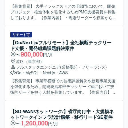
末利用・設定・トラブル等に関する問い合わせ対応（一次
～二次対応）を行いながら、プロジェクト体制（5名程度）
【募集背景】 大手ドラッグストアのIT部門において、開発
のリードとしてメンバーへのタスク割り振り、進捗管理、
プロジェクト推進体制を強化するためPMO支援要員を募集
品質担保、関係部署との連携を行っていただきます。 【求
しております。 【作業内容】 ・現場リーダーや顧客からの
める人物像】 指示を待つのではなく、自ら課題を整理し主
要請に基づく各種資料作成や課題整理を行います。 ・リー
体的に推進できる方を求めています。突発的な作業や変更
ダーの補佐役として、プロジェクトの進行管理やタスク整
にも柔軟に対応でき、利用者・管理者双方の立場を理解し
理、関係者との調整を能動的に推進していただきます。 ・
リモート可
たうえで現実的な運用設計ができる方が望ましいです。新
プロジェクトで発生する課題やリスクの洗い出しと整理、
【Go/Next.js/フルリモート】全社横断テックリー
規技術や新しい取り組みに対して前向きに取り組める方に
改善案の検討支援を行います。 ・会議体の準備、議事録作
ド支援・開発組織課題解決案件
マッチするポジションです。 【ポジションの魅力】 グルー
成、アクションアイテムのフォローなど、プロジェクト運
900,000
〜
円/月
プ会社全体を対象としたモバイル端末導入プロジェクトの
営に関わる業務を担当いただきます。 【求める人物像】 ・
港区（東京都）
中核として、企画から導入、運用設計まで一貫して携わる
自ら課題やタスクを見つけ、主体的に行動できる方を求め
フルスタックエンジニア
(業務委託・フリーランス)
ことができます。Intune を中心としたモバイルデバイス管
ております。 ・指示された業務を正確かつスピーディに遂
Go
・
MySQL
・
Next.js
・
AWS
理の知見を深めつつ、チームリードやプロジェクト推進の
行できる実行力のある方を歓迎いたします。 ・顧客やチー
経験を積むことができ、今後のキャリア形成にもつながる
ムメンバーと積極的にコミュニケーションを取り、周囲と
【募集背景】 事業部横断での技術課題解決や新規事業支援
ポジションです。 【開発環境】 Microsoft Intune を中心と
協調しながらプロジェクトを推進できる方が望ましいで
を強化するため、開発統括本部テックリード室において技
したモバイルデバイス管理基盤および Microsoft 365（Entra
す。 【ポジションの魅力】 ・大規模な流通業界のITプロジ
術的リードを担う人材を募集しています。 【作業内容】 あ
ID 等）を利用した環境で作業していただきます。
ェクトにPMOとして関わることで、上流工程やプロジェク
らゆる事業部や横断的な企画を推進する部門と連携し、新
ト推進ノウハウを幅広く身につけることができます。 ・リ
規開発の立ち上げや全社横断プロジェクトに携わっていた
ーダー補佐としてプロジェクト全体を俯瞰しながら業務に
だきます。CTOやVPoEと連携しながら、開発組織および
【SD-WAN/ネットワーク/】省庁向け中・大規模ネ
携われるため、将来的なPMやPMOリードへのキャリアアッ
様々なプロダクトの技術的課題を特定・解決していきま
ットワークインフラ設計構築・移行リードSE案件
プにつなげやすいポジションです。 【開発環境】 ・詳細な
す。事業計画フェーズから全社横断プロジェクトや新規事
1,260,000
〜
円/月
技術環境は非公開ですが、流通業向けシステムの開発プロ
業の立ち上げを支援し、アーキテクチャレビューや技術的