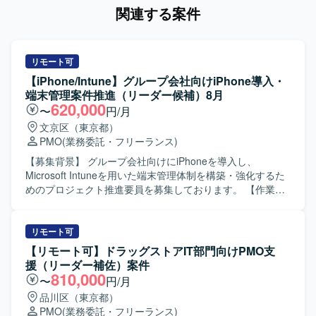
関連する案件
リモート可
【iPhone/Intune】グループ会社向けiPhone導入・
端末管理案件推進（リーダー候補）8月
620,000
〜
円/月
文京区（東京都）
PMO
(業務委託・フリーランス)
【募集背景】 グループ会社向けにiPhoneを導入し、
Microsoft Intuneを用いた端末管理体制を構築・強化するた
めのプロジェクト推進要員を募集しております。 【作業内
容】 グループ会社向けiPhone導入プロジェクトの推進をご
担当いただきます。具体的には、導入スケジュールの策定
と進行管理、関係者との調整を行いながら、Microsoft
リモート可
Intuneを利用したiPhone端末管理（デバイス登録、構成プ
【リモート可】ドラッグストアIT部門向けPMO支
ロファイルやポリシー設定、アプリ配布、セキュリティ設
援（リーダー補佐）案件
定の検討・反映）を実施していただきます。また、iPhone
810,000
〜
円/月
配賦に伴う業務設計・手順整理、配賦フローや初期設定手
品川区（東京都）
順、運用ルールの整備もお任せします。ユーザーからの端
PMO
(業務委託・フリーランス)