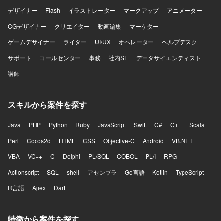
デザイナー
Flash
イラストレーター
マークアップ
アニメーター
CGデザイナー
クリエイター
動画編集
マーケター
ゲームデザイナー
ライター
UI/UX
オペレーター
ヘルプデスク
サポート
コールセンター
事務
社内SE
データサイエンティスト
講師
スキルから案件を探す
Java
PHP
Python
Ruby
JavaScript
Swift
C#
C++
Scala
Perl
Cocos2d
HTML
CSS
Objective-C
Android
VB.NET
VBA
VC++
C
Delphi
PL/SQL
COBOL
PL/I
RPG
Actionscript
SQL
shell
アセンブラ
Go言語
Kotlin
TypeScript
R言語
Apex
Dart
特徴から案件を探す