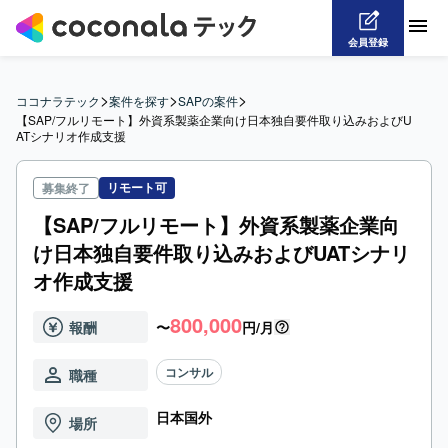
会員登録
>
>
>
ココナラテック
案件を探す
SAPの案件
【SAP/フルリモート】外資系製薬企業向け日本独自要件取り込みおよびU
ATシナリオ作成支援
リモート可
募集終了
【SAP/フルリモート】外資系製薬企業向
け日本独自要件取り込みおよびUATシナリ
オ作成支援
800,000
報酬
〜
円/月
コンサル
職種
日本国外
場所