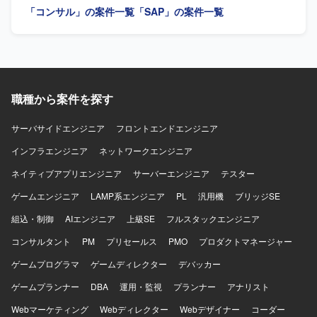
「コンサル」の案件一覧
「SAP」の案件一覧
ります。
スに主体的に取り組んでいただける方を求めています。日
本語と英語でのコミュニケーションに長け、国内外の関係
者と円滑に連携できる方を歓迎します。 【ポジションの魅
力】 SAP S/4HANA導入・刷新という大規模かつグローバル
なプロジェクトに参画し、調達・購買領域における専門性
とバイリンガルコンサルタントとしての経験を高めていた
職種から案件を探す
だけます。MMリードとしてのキャリア形成や他モジュール
との連携知識の習得も期待できます。 【開発環境】 SAP
S/4HANAまたはECC環境上でのMM領域を中心としたシス
サーバサイドエンジニア
フロントエンドエンジニア
テムです。AribaやCoupaなど外部購買システムとの連携が
インフラエンジニア
ネットワークエンジニア
発生する可能性があります。
ネイティブアプリエンジニア
サーバーエンジニア
テスター
ゲームエンジニア
LAMP系エンジニア
PL
汎用機
ブリッジSE
組込・制御
AIエンジニア
上級SE
フルスタックエンジニア
コンサルタント
PM
プリセールス
PMO
プロダクトマネージャー
ゲームプログラマ
ゲームディレクター
デバッカー
ゲームプランナー
DBA
運用・監視
プランナー
アナリスト
Webマーケティング
Webディレクター
Webデザイナー
コーダー