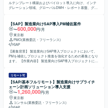
設計を推進していただきます。 グローバルMDM基盤領域で
ルテンプレート構築およびパイロット導入に向け、インテ
は、グローバルMDM基盤の要件定義・基本設計を行い、
グレーション領域、グローバルDWH・レポート基盤、グロ
Functionalチームやインフラ・アーキチームと連携しなが
ーバルMDM基盤における要件定義・設計を推進するための
ら、システムおよび機能配置、システム化要件定義、基本
体制強化を図るための募集です。 【作業内容】 インテグレ
設計を推進していただきます。 いずれのポジションでも、
ーションメンバーとして、アーキテクチャ全体を俯瞰し、
【SAP】製造業向けSAP導入PM補佐案件
説明資料作成や関係者との打ち合わせにおけるファシリテ
関連チームやステークホルダーとコミュニケーションを取
600,000
〜
円/月
ーションを行っていただきます。 【求める人物像】 自ら考
りながら横断課題の解決推進や要件・設計の品質担保を行
東京都
えて主体的に作業を進めることができ、進捗や課題を適宜
っていただきます。 グローバルDWH・レポート基盤要件定
PMO
(業務委託・フリーランス)
報告できる方を求めています。 PPTやExcelを用いた資料作
義推進メンバーとして、グローバルDWH/Report基盤の要件
SAP
成を自走して行える方を想定しています。 海外とのコミュ
定義・基本設計を行い、Functionalチームやインフラ・アー
ニケーションが発生するため、英語でのコミュニケーショ
キチームと連携しながらシステム・機能配置、システム化
【募集背景】 製造業向けSAP導入プロジェクトにおいて、
ンに抵抗がなく、必要に応じて日本語・英語双方でドキュ
要件定義・基本設計を推進していただきます。 グローバル
PMを補佐しプロジェクト推進を強化するための募集となり
メント作成が行える方が望ましいです。 【ポジションの魅
MDM基盤要件定義推進メンバーとして、グローバルMDM基
ます。 【作業内容】 製造業向けSAP導入プロジェクトにお
力】 SAP S4を中心とした大規模グローバルテンプレート構
盤の要件定義・基本設計を行い、Functionalチームやインフ
いて、PM補佐としてプロジェクト推進をご担当いただきま
築に上流工程から関わることができるため、グローバル
ラ・アーキチームと連携しながらシステム・機能配置、シ
す。具体的には、顧客との課題整理や解決策の検討・調
DWHやMDM、インテグレーションなどの基盤領域での高度
ステム化要件定義・基本設計を推進していただきます。
整、要件や技術内容に踏み込んだ課題の意味の理解、開発
リモート可
な知見を獲得することができます。 グローバルチームや複
【求める人物像】 自ら考え自発的に作業を進められ、適宜
メンバーのタスクおよび進捗コントロール、顧客を巻き込
【SAP/基本フルリモート】製造業向けサプライチ
数のFunctionalチームと連携しながらプロジェクトを推進す
進捗や課題の報告ができる方を求めています。PPTやExcel
んだタスク管理のリードなどを行っていただきます。 【求
ェーン計画ソリューション導入支援
ることで、アーキテクチャ設計や横断的な課題解決能力を
を用いた資料作成を主体的に行える方が望ましく、日本語
める人物像】 関係者とのコミュニケーションを円滑に行い
1,260,000
〜
円/月
磨くことができます。 【開発環境】 SAP S4を中核とした
をベースとしつつ海外とのコミュニケーションにも前向き
ながら、課題の本質を自ら考え主体的に動ける方を求めて
東京都
グローバルテンプレート環境上で、Global DWH/Report基
に取り組んでいただける方を想定しています。 【ポジショ
います。複数のステークホルダーを巻き込みながらタスク
コンサル
(業務委託・フリーランス)
盤、Global MDM基盤などの各種基盤システムの要件定義お
ンの魅力】 グローバル展開を見据えたSAP S4を中心とした
を推進し、プロジェクト全体を俯瞰してリスクや課題を早
SAP