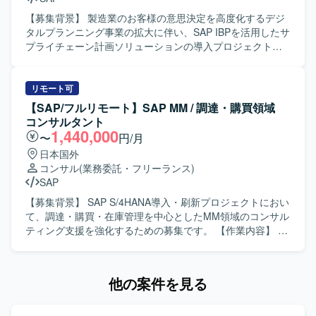
よび基本設計を行います。
テンプレート構築に上流工程から関わることができ、イン
期に検知し対応いただける方が望ましいです。 【ポジショ
テグレーション、DWH・レポート基盤、MDM基盤といった
ンの魅力】 大規模なSAP導入プロジェクトにPM補佐として
【募集背景】 製造業のお客様の意思決定を高度化するデジ
複数領域でアーキテクチャ設計や要件定義に携わることが
参画することで、要件や技術に踏み込んだ上流工程からプ
タルプランニング事業の拡大に伴い、SAP IBPを活用したサ
できます。グローバルプロジェクトならではの関係者との
ロジェクトマネジメントスキルを磨くことができます。顧
プライチェーン計画ソリューションの導入プロジェクトを
連携を通じて、業務知見およびアーキテクトとしてのスキ
客折衝から開発メンバーのコントロールまで幅広い経験を
推進いただけるエンジニア・コンサルタントの募集となり
ルを高められる環境です。 【開発環境】 SAP S4を中心と
積むことができるポジションです。 【開発環境】 SAPを中
ます。 【作業内容】 クラウド上での全社的な販売事業計画
したシステム群、グローバルDWH基盤（SAP-BDC、
心とした製造業向け業務システム環境となります。
（S&OP）の立案から実行までの最適化支援を行っていただ
リモート可
Snowflake、Databricks 等）、レポート基盤（Power BI、
きます。 組立/プロセス製造業におけるサプライチェーン計
【SAP/フルリモート】SAP MM / 調達・購買領域
Tableau 等）、グローバルMDM基盤（Infomatica、SAP-
画（PSI）の業務分析を実施し、監視・計画要件の定義など
コンサルタント
MDG、Stibo、IBM、Reltio 等）を前提としたアーキテクチ
の上流工程を担当していただきます。 クライアントの現場
1,440,000
〜
円/月
ャ環境です。
担当者やステークホルダーとの要件調整を行い、リレーシ
日本国外
ョンを構築していただきます。 単独でのプロジェクト推
コンサル
(業務委託・フリーランス)
進、または3〜4名規模のチームを主導していただきます。
SAP
【求める人物像】 高度な専門性と主体性を持ってプロジェ
クトを強力に牽引していただける方を求めています。 現場
【募集背景】 SAP S/4HANA導入・刷新プロジェクトにおい
のメンバーやお客様を巻き込んで、裁量を持って主体的に
て、調達・購買・在庫管理を中心としたMM領域のコンサル
動ける方を求めています。 【ポジションの魅力】 製造業向
ティング支援を強化するための募集です。 【作業内容】 調
けのデジタルプランニング領域において、SAP IBPを中心と
達・購買・在庫管理業務の現状整理およびTo-Be設計を行い
したサプライチェーン計画ソリューションの導入をリード
ます。SAP MM領域の要件定義やFit & Gapを実施し、日本
できるポジションです。 上流工程から関わることで、クラ
側ユーザー、海外チーム、ベンダーとの英日での調整を行
他の案件を見る
イアントの業務変革や意思決定高度化に直接貢献していた
います。テストおよび移行支援にも携わっていただきま
だけます。 【開発環境】 SAP IBPなどのサプライチェーン
す。 【求める人物像】 調達・購買・在庫管理業務に対する
計画ソリューションを活用したクラウド環境での業務とな
理解を持ち、SAP MM領域での上流工程から一連のプロセ