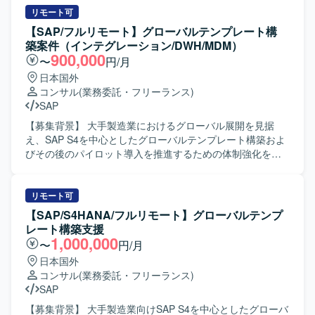
リモート可
【SAP/フルリモート】グローバルテンプレート構
築案件（インテグレーション/DWH/MDM）
900,000
〜
円/月
日本国外
コンサル
(業務委託・フリーランス)
SAP
【募集背景】 大手製造業におけるグローバル展開を見据
え、SAP S4を中心としたグローバルテンプレート構築およ
びその後のパイロット導入を推進するための体制強化を行
うための募集になります。 【作業内容】 SAP S4を中心と
したグローバルテンプレート構築プロジェクトに参画し、
インテグレーション、グローバルDWH・レポート基盤、グ
リモート可
ローバルMDM基盤のいずれかの領域を担当していただきま
【SAP/S4HANA/フルリモート】グローバルテンプ
す。 インテグレーション領域では、アーキテクチャ全体を
レート構築支援
俯瞰しつつ関連チームやステークホルダーと連携し、横断
1,000,000
〜
円/月
課題の解決推進や要件・設計の品質担保を行っていただき
日本国外
ます。 グローバルDWH・レポート基盤領域では、グローバ
コンサル
(業務委託・フリーランス)
ルDWH/Report基盤の要件定義・基本設計を行い、
SAP
Functionalチームやインフラ・アーキチームと連携しなが
ら、システムおよび機能配置、システム化要件定義、基本
【募集背景】 大手製造業向けSAP S4を中心としたグローバ